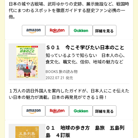
日本の城や古戦場、武将ゆかりの史跡、展示施設など、戦国時
代にまつわるスポットを徹底ガイドする歴史ファン必携の一
冊。
詳細を見る
Ｓ０１ 今こそ学びたい日本のこと
知っているようで知らない 日本人の心、
食文化、職文化、信仰、地域の魅力など
BOOKS 旅の読み物
2022.07.21 発売
１万人の訪日外国人を案内したガイドが、日本人にこそ伝えた
い日本の魅力が満載。日本の再発見ができる１冊！
詳細を見る
０１ 地球の歩き方 島旅 五島列
島 ４訂版