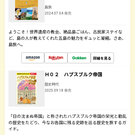
島旅
2024.07.04 発売
ようこそ！世界遺産の教会、絶品島ごはん、古民家ステイな
ど、島の人が教えてくれた五島の魅力をギュッと凝縮。さあ、
島旅へ。
詳細を見る
Ｈ０２ ハプスブルク帝国
歴史時代
2025.09.18 発売
「日の沈まぬ帝国」と称されたハプスブルク帝国の栄光と動乱
の歴史をたどり、今なお各国に残る史跡を巡る歴史を旅するガ
イド。