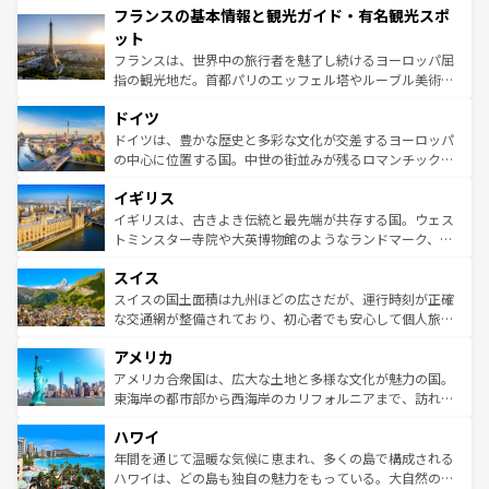
フランスの基本情報と観光ガイド・有名観光スポ
ませてくれるイタリアで、忘れられない旅をしてみよう！
文化が根付くこの国では、情熱的なフラメンコ、熱気あふ
なお、新着のイタリア情報は
コンテンツ一覧
を参照してほ
れる闘牛、そして美味しいタパスが生活の一部となってい
ット
しい。
る。首都マドリードの洗練された雰囲気や、バルセロナの
フランスは、世界中の旅行者を魅了し続けるヨーロッパ屈
アートに溢れた街角から、地方では古代ローマ遺跡や中世
指の観光地だ。首都パリのエッフェル塔やルーブル美術館
の城塞都市、穏やかなビーチリゾートまで多彩な表情を見
といった象徴的なスポットから、田舎町の古風な美しさま
せる。地方によって風土や気候が異なるスペインはその個
ドイツ
で、幅広い魅力が詰まっている。華麗な宮殿、歴史的な大
性で訪れる人を魅了する。 なお、新着のスペイン情報は
コ
聖堂、美しいビーチ、そして豊かな自然が、訪れる者を心
ドイツは、豊かな歴史と多彩な文化が交差するヨーロッパ
ンテンツ一覧
を参照してほしい。
から魅了する。また、フランスは美食の国としても知ら
の中心に位置する国。中世の街並みが残るロマンチック街
れ、フランス料理はユネスコ無形文化遺産にも登録されて
道から、未来を先取りするようなモダンな都市まで多様な
イギリス
いる。シャンパンの発祥地であるランス、プロヴァンスの
顔を持つこの国は、どこを歩いても飽きることがない。ベ
香り高いラベンダー畑など、多彩な楽しみ方が可能だ。さ
ルリンの文化的活気、バイエルン州のアルプスの絶景、そ
イギリスは、古きよき伝統と最先端が共存する国。ウェス
らに、パリ以外の地域にも魅力が溢れており、どの街角に
してライン川沿いのワイン畑といった風景は必見。ビール
トミンスター寺院や大英博物館のようなランドマーク、歴
も豊かな歴史と文化が息づいている。パリ以外の個性あふ
とソーセージを味わいながら地元の人と過ごす楽しい時間
史ある大学都市、美しい丘陵地帯や牧歌的な風景など、エ
れる地方に足を運ぶとそれぞれで全く異なる文化を体験で
スイス
は、お酒好きな人にはぜひ体験してほしい。 なお、新着の
リアごとに異なる魅力がある。また、優雅なアフタヌーン
きるだろう。 なお、新着のフランス情報は
コンテンツ一覧
ドイツ情報は
コンテンツ一覧
を参照してほしい。
ティー、ビール好きにはたまらない英国パブ、サッカー観
スイスの国土面積は九州ほどの広さだが、運行時刻が正確
を参照してほしい。
戦など、本場だからこそできる体験も豊富。イギリスを旅
な交通網が整備されており、初心者でも安心して個人旅行
して楽しみつくそう。 なお、新着のイギリス情報は
コンテ
を楽しめる。日本同様に時刻表どおりの旅が可能だ。中世
アメリカ
ンツ一覧
を参照してほしい。
の建物がそのまま残る町や、スイスならではのユニークな
博物館もあり、アルプス観光だけでなく町歩きも満喫する
アメリカ合衆国は、広大な土地と多様な文化が魅力の国。
ことができる。国民の所得が高いため物価も高いが、旅行
東海岸の都市部から西海岸のカリフォルニアまで、訪れる
者向けの交通パス提供のサービスもあり、うまく活用すれ
場所ごとに異なる風景と体験が待っている。ニューヨーク
ハワイ
ば市内交通費無料で観光を楽しむこともできる。 なお、新
のような巨大都市は、観光、ショッピング、エンターテイ
着のスイス情報は
コンテンツ一覧
を参照してほしい。
ンメントが詰まった刺激的なスポットだ。一方、アメリカ
年間を通じて温暖な気候に恵まれ、多くの島で構成される
西部には大自然が広がり、グランドキャニオンやイエロー
ハワイは、どの島も独自の魅力をもっている。大自然の神