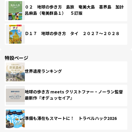
０２ 地球の歩き方 島旅 奄美大島 喜界島 加計
呂麻島（奄美群島１） ５訂版
Ｄ１７ 地球の歩き方 タイ ２０２７～２０２８
特設ページ
世界遺産ランキング
地球の歩き方 meets クリストファー・ノーラン監督
最新作『オデュッセイア』
準備も滞在もスマートに！ トラベルハック2026