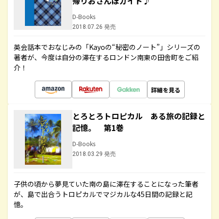
帰りおさんぽガイド♪
D-Books
2018.07.26 発売
英会話本でおなじみの「Kayoの“秘密のノート”」シリーズの
著者が、今度は自分の滞在するロンドン南東の田舎町をご紹
介！
詳細を見る
とろとろトロピカル ある旅の記録と
記憶。 第1巻
D-Books
2018.03.29 発売
子供の頃から夢見ていた南の島に滞在することになった筆者
が、島で出合うトロピカルでマジカルな45日間の記録と記
憶。