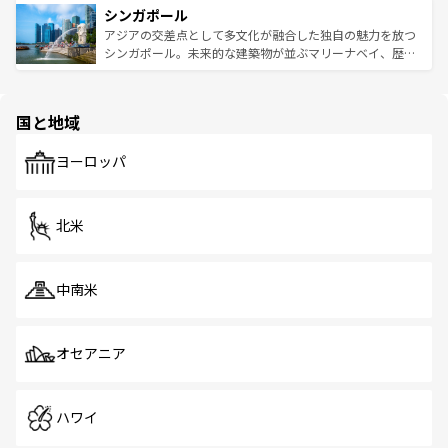
参照してほしい。
シンガポール
激する。気候は一年中温暖で、どの季節にも異なる楽しみ
み、どこを訪れても感動するはず。観光スポットが密集し
が待っている。親しみやすいタイの人々、仏教を中心とし
ており、効率よく見どころを回れるのも魅力。息をのむよ
アジアの交差点として多文化が融合した独自の魅力を放つ
た文化、そして多様な観光資源が、訪れる旅人を魅了し続
うな絶景から文化的な体験まで、香港を存分に楽しみ尽く
シンガポール。未来的な建築物が並ぶマリーナベイ、歴史
ける。 なお、新着のタイ情報は
コンテンツ一覧
を参照して
そう。 なお、新着の香港情報は
コンテンツ一覧
を参照して
と伝統を感じられるエスニックタウン、多数の緑豊かな公
ほしい。
ほしい。
園や自然保護区など、自然が調和した近代的な景観と文化
の多様性あふれるカラフルな町は、どこを歩いても新しい
国と地域
発見がある。さらに、治安のよさや充実した公共交通機関
も、旅行者にとっては魅力的なポイント。グルメも豊富
で、ホーカーズは地元の風情を楽しめる外せないスポット
ヨーロッパ
だ。訪れる人を飽きさせないシンガポールで、多様な魅力
を体感しよう。 なお、新着のシンガポール情報は
コンテン
ツ一覧
を参照してほしい。
北米
中南米
オセアニア
ハワイ