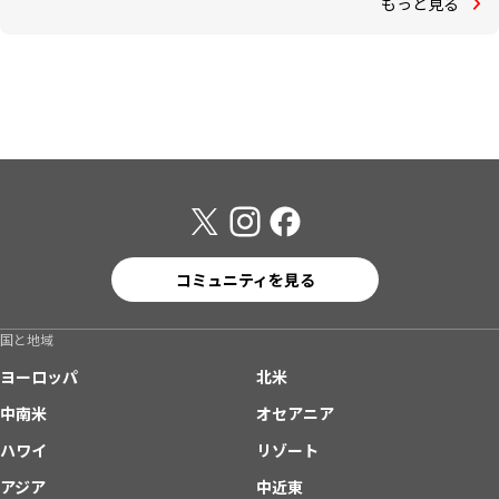
もっと見る
コミュニティを見る
国と地域
ヨーロッパ
北米
中南米
オセアニア
ハワイ
リゾート
アジア
中近東