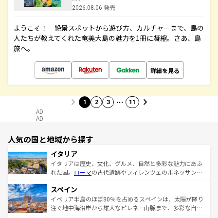
2026.08.06 発売
ようこそ！ 絶景スポットから遊び方、カルチャーまで、島の
人たちが教えてくれた奄美大島の魅力を1冊に凝縮。さあ、島
旅へ。
詳細を見る
…
1
2
3
11
AD
AD
人気の国と地域から探す
イタリア
イタリアは歴史、文化、グルメ、自然と多彩な魅力にあふ
れた国。
ローマ
の古代遺跡やフィレンツェのルネッサンス
美術、ヴェネツィアの運河など、歴史あるスポットはもち
スペイン
ろん、トスカーナの美しい田園風景やアマルフィ海岸の絶
景など、自然景観も見逃せない。観光の合間には、本場の
イベリア半島のほぼ80％を占めるスペインは、太陽が降り
ピザやパスタなど、絶品のイタリア料理を堪能することも
注ぐ地中海沿岸から雄大なピレネー山脈まで、多彩な自然
できる。朝目覚めてから夜眠るまで、すべての瞬間を楽し
と文化が詰まったヨーロッパ屈指の旅行先だ。多様な地域