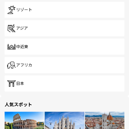
リゾート
アジア
中近東
アフリカ
日本
人気スポット