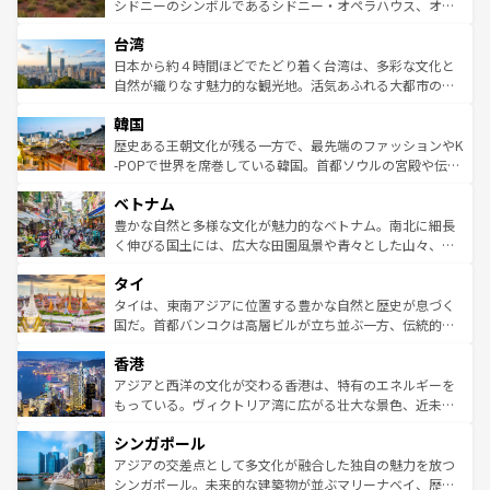
しみながら、その多様性と豊かな歴史を感じることができ
おすすめ。エメラルドグリーンに輝く海をはじめ、豊かな
シドニーのシンボルであるシドニー・オペラハウス、オー
るだろう。車でのロードトリップや列車の旅も、アメリカ
文化や歴史が息づいている。「アロハスピリット」と呼ば
ストラリア東海岸北部に広がる大サンゴ礁地帯グレートバ
ならではの贅沢な旅のスタイルだ。 なお、新着のアメリカ
台湾
れるおもてなしの心で訪れる人々を迎えてくれるハワイの
リアリーフや大陸中央部にそびえるウルル（エアーズロッ
情報は
コンテンツ一覧
を参照してほしい。
人々、おいしいローカルフードやハワイアンミュージッ
ク）、タスマニアの美しい原生林やケアンズの熱帯雨林な
日本から約４時間ほどでたどり着く台湾は、多彩な文化と
ク、伝統的なフラダンスなど、すべてがハワイの魅力を彩
ど、見どころがたくさん。また、カフェやワイン、オージ
自然が織りなす魅力的な観光地。活気あふれる大都市の台
っている。訪れるたびに新しい発見と感動が待っているハ
ービーフなどの食文化も豊かで、美味しいものであふれて
北やノスタルジックな町並みが人気な九份（ジォウフェ
ワイを、存分に味わってほしい。 なお、新着のハワイ情報
韓国
いる。アクティビティも充実しており、サーフィンやダイ
ン）、静ひつな山岳地帯である台湾東部など、都市の喧騒
は
コンテンツ一覧
を参照してほしい。
ビング、ハイキングなど、アウトドア好きにはたまらな
と山間の静けさが共存しており、訪れる人に新しい発見と
歴史ある王朝文化が残る一方で、最先端のファッションやK
い。オーストラリアの多彩な魅力を存分に味わいつくそ
驚きをもたらしてくれる。また、奥深い台湾の食文化も魅
-POPで世界を席巻している韓国。首都ソウルの宮殿や伝統
う。 なお、新着のオーストラリア情報は
コンテンツ一覧
を
力で、夜市などの屋台グルメから高級料理、ヘルシーで美
家屋が並ぶエリアでは韓国の歴史と文化に浸ることがで
参照してほしい。
ベトナム
容にもいいと評判のスイーツなど、バラエティ豊かな料理
き、地方に足を延ばせば四季折々の自然美を楽しむことが
が味わえる。 なお、新着の台湾情報は
コンテンツ一覧
を参
できる。そして、キムチや焼肉、絶品のストリートフード
豊かな自然と多様な文化が魅力的なベトナム。南北に細長
照してほしい。
まで、さまざまな韓国料理が待っている。夜には、韓国な
く伸びる国土には、広大な田園風景や青々とした山々、世
らではのナイトライフも堪能できる。あたたかいホスピタ
界遺産に登録された壮大な自然景観が点在し、都市部では
タイ
リティに包まれながら、韓国の多彩な魅力を心ゆくまで味
急速な発展と共に伝統が息づく。ハノイの古い町並みやホ
わってみてほしい。 なお、新着の韓国情報は
コンテンツ一
ーチミン市のフランス統治時代の建物も、独特の雰囲気を
タイは、東南アジアに位置する豊かな自然と歴史が息づく
覧
を参照してほしい。
醸し出している。また、バラエティの豊かさとおいしさで
国だ。首都バンコクは高層ビルが立ち並ぶ一方、伝統的な
世界中の食通を魅了してやまないベトナム料理も魅力のひ
寺院や市場がいたるところに点在し、古きよき文化と現代
香港
とつ。フォーやバインミー、ベトナムコーヒーなどは、ぜ
の活気が交差している。北部ではチェンマイなどの山岳地
ひ現地で味わいたい。どの地域を訪れてもあたたかい人々
帯で自然と触れ合い、南部ではプーケットやクラビの美し
アジアと西洋の文化が交わる香港は、特有のエネルギーを
が旅行者を迎えてくれるので、きっと忘れられない旅にな
いビーチでリゾート気分を楽しむことができる。タイ料理
もっている。ヴィクトリア湾に広がる壮大な景色、近未来
るはずだ。 なお、新着のベトナム情報は
コンテンツ一覧
を
は世界的に有名で、屋台から高級レストランまで味覚を刺
的なアートスポット、そして歴史と現代が融合した町並
参照してほしい。
シンガポール
激する。気候は一年中温暖で、どの季節にも異なる楽しみ
み、どこを訪れても感動するはず。観光スポットが密集し
が待っている。親しみやすいタイの人々、仏教を中心とし
ており、効率よく見どころを回れるのも魅力。息をのむよ
アジアの交差点として多文化が融合した独自の魅力を放つ
た文化、そして多様な観光資源が、訪れる旅人を魅了し続
うな絶景から文化的な体験まで、香港を存分に楽しみ尽く
シンガポール。未来的な建築物が並ぶマリーナベイ、歴史