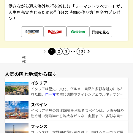
働きながら週末海外旅行を楽しむ「リーマントラベラー」が、
人生を充実させるための“自分の時間の作り方”を全力プレゼ
ン！
詳細を見る
…
1
2
3
13
AD
AD
人気の国と地域から探す
イタリア
イタリアは歴史、文化、グルメ、自然と多彩な魅力にあふ
れた国。
ローマ
の古代遺跡やフィレンツェのルネッサンス
美術、ヴェネツィアの運河など、歴史あるスポットはもち
スペイン
ろん、トスカーナの美しい田園風景やアマルフィ海岸の絶
景など、自然景観も見逃せない。観光の合間には、本場の
イベリア半島のほぼ80％を占めるスペインは、太陽が降り
ピザやパスタなど、絶品のイタリア料理を堪能することも
注ぐ地中海沿岸から雄大なピレネー山脈まで、多彩な自然
できる。朝目覚めてから夜眠るまで、すべての瞬間を楽し
と文化が詰まったヨーロッパ屈指の旅行先だ。多様な地域
フランス
ませてくれるイタリアで、忘れられない旅をしてみよう！
文化が根付くこの国では、情熱的なフラメンコ、熱気あふ
なお、新着のイタリア情報は
コンテンツ一覧
を参照してほ
れる闘牛、そして美味しいタパスが生活の一部となってい
フランスは、世界中の旅行者を魅了し続けるヨーロッパ屈