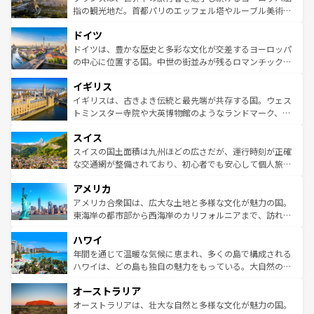
しい。
る。首都マドリードの洗練された雰囲気や、バルセロナの
指の観光地だ。首都パリのエッフェル塔やルーブル美術館
アートに溢れた街角から、地方では古代ローマ遺跡や中世
といった象徴的なスポットから、田舎町の古風な美しさま
ドイツ
の城塞都市、穏やかなビーチリゾートまで多彩な表情を見
で、幅広い魅力が詰まっている。華麗な宮殿、歴史的な大
せる。地方によって風土や気候が異なるスペインはその個
聖堂、美しいビーチ、そして豊かな自然が、訪れる者を心
ドイツは、豊かな歴史と多彩な文化が交差するヨーロッパ
性で訪れる人を魅了する。 なお、新着のスペイン情報は
コ
から魅了する。また、フランスは美食の国としても知ら
の中心に位置する国。中世の街並みが残るロマンチック街
ンテンツ一覧
を参照してほしい。
れ、フランス料理はユネスコ無形文化遺産にも登録されて
道から、未来を先取りするようなモダンな都市まで多様な
イギリス
いる。シャンパンの発祥地であるランス、プロヴァンスの
顔を持つこの国は、どこを歩いても飽きることがない。ベ
香り高いラベンダー畑など、多彩な楽しみ方が可能だ。さ
ルリンの文化的活気、バイエルン州のアルプスの絶景、そ
イギリスは、古きよき伝統と最先端が共存する国。ウェス
らに、パリ以外の地域にも魅力が溢れており、どの街角に
してライン川沿いのワイン畑といった風景は必見。ビール
トミンスター寺院や大英博物館のようなランドマーク、歴
も豊かな歴史と文化が息づいている。パリ以外の個性あふ
とソーセージを味わいながら地元の人と過ごす楽しい時間
史ある大学都市、美しい丘陵地帯や牧歌的な風景など、エ
れる地方に足を運ぶとそれぞれで全く異なる文化を体験で
スイス
は、お酒好きな人にはぜひ体験してほしい。 なお、新着の
リアごとに異なる魅力がある。また、優雅なアフタヌーン
きるだろう。 なお、新着のフランス情報は
コンテンツ一覧
ドイツ情報は
コンテンツ一覧
を参照してほしい。
ティー、ビール好きにはたまらない英国パブ、サッカー観
スイスの国土面積は九州ほどの広さだが、運行時刻が正確
を参照してほしい。
戦など、本場だからこそできる体験も豊富。イギリスを旅
な交通網が整備されており、初心者でも安心して個人旅行
して楽しみつくそう。 なお、新着のイギリス情報は
コンテ
を楽しめる。日本同様に時刻表どおりの旅が可能だ。中世
アメリカ
ンツ一覧
を参照してほしい。
の建物がそのまま残る町や、スイスならではのユニークな
博物館もあり、アルプス観光だけでなく町歩きも満喫する
アメリカ合衆国は、広大な土地と多様な文化が魅力の国。
ことができる。国民の所得が高いため物価も高いが、旅行
東海岸の都市部から西海岸のカリフォルニアまで、訪れる
者向けの交通パス提供のサービスもあり、うまく活用すれ
場所ごとに異なる風景と体験が待っている。ニューヨーク
ハワイ
ば市内交通費無料で観光を楽しむこともできる。 なお、新
のような巨大都市は、観光、ショッピング、エンターテイ
着のスイス情報は
コンテンツ一覧
を参照してほしい。
ンメントが詰まった刺激的なスポットだ。一方、アメリカ
年間を通じて温暖な気候に恵まれ、多くの島で構成される
西部には大自然が広がり、グランドキャニオンやイエロー
ハワイは、どの島も独自の魅力をもっている。大自然の神
ストーン国立公園といった絶景が堪能できる。さらに、南
秘を感じたいなら、火山が生み出した壮大な景観を誇るハ
オーストラリア
部のニューオーリンズでは、音楽と美食が融合した独特の
ワイ島は見逃せない。また、定番の観光地といえばオアフ
文化が魅力。旅行者はアメリカの各地域で異なる魅力を楽
島だが、静かな自然を求めるならマウイ島やカウアイ島が
オーストラリアは、壮大な自然と多様な文化が魅力の国。