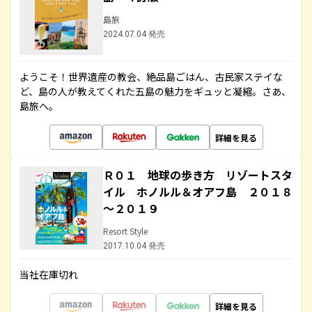
島旅
2024.07.04 発売
ようこそ！世界遺産の教会、絶品島ごはん、古民家ステイな
ど、島の人が教えてくれた五島の魅力をギュッと凝縮。さあ、
島旅へ。
詳細を見る
Ｒ０１ 地球の歩き方 リゾートスタ
イル ホノルル＆オアフ島 ２０１８
～２０１９
Resort Style
2017.10.04 発売
当社在庫切れ
詳細を見る