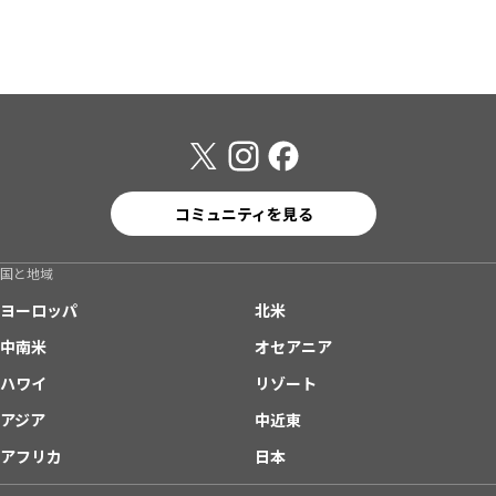
コミュニティを見る
国と地域
ヨーロッパ
北米
中南米
オセアニア
ハワイ
リゾート
アジア
中近東
アフリカ
日本