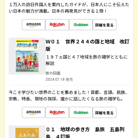
１万人の訪日外国人を案内したガイドが、日本人にこそ伝えた
い日本の魅力が満載。日本の再発見ができる１冊！
詳細を見る
Ｗ０１ 世界２４４の国と地域 改訂
版
１９７ヵ国と４７地域を旅の雑学とともに
解説
旅の図鑑
2024.07.18 発売
今こそ学びたい世界のことを集めました！首都、言語、民族、
宗教、特長、現地の挨拶、誰かに話したくなる旅の雑学も。
詳細を見る
０１ 地球の歩き方 島旅 五島列
島 ４訂版