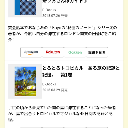
帰りおさんぽガイド♪
D-Books
2018.07.26 発売
英会話本でおなじみの「Kayoの“秘密のノート”」シリーズの
著者が、今度は自分の滞在するロンドン南東の田舎町をご紹
介！
詳細を見る
とろとろトロピカル ある旅の記録と
記憶。 第1巻
D-Books
2018.03.29 発売
子供の頃から夢見ていた南の島に滞在することになった筆者
が、島で出合うトロピカルでマジカルな45日間の記録と記
憶。