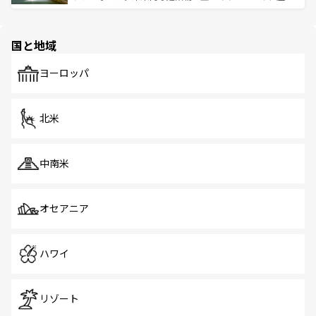
ける。 なお、新着のタイ情報は
コンテンツ一覧
を参照して
そう。 なお、新着の香港情報は
コンテンツ一覧
を参照して
と伝統を感じられるエスニックタウン、多数の緑豊かな公
ほしい。
ほしい。
園や自然保護区など、自然が調和した近代的な景観と文化
の多様性あふれるカラフルな町は、どこを歩いても新しい
国と地域
発見がある。さらに、治安のよさや充実した公共交通機関
も、旅行者にとっては魅力的なポイント。グルメも豊富
で、ホーカーズは地元の風情を楽しめる外せないスポット
ヨーロッパ
だ。訪れる人を飽きさせないシンガポールで、多様な魅力
を体感しよう。 なお、新着のシンガポール情報は
コンテン
ツ一覧
を参照してほしい。
北米
中南米
オセアニア
ハワイ
リゾート