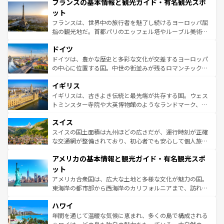
フランスの基本情報と観光ガイド・有名観光スポ
ませてくれるイタリアで、忘れられない旅をしてみよう！
文化が根付くこの国では、情熱的なフラメンコ、熱気あふ
なお、新着のイタリア情報は
コンテンツ一覧
を参照してほ
れる闘牛、そして美味しいタパスが生活の一部となってい
ット
しい。
る。首都マドリードの洗練された雰囲気や、バルセロナの
フランスは、世界中の旅行者を魅了し続けるヨーロッパ屈
アートに溢れた街角から、地方では古代ローマ遺跡や中世
指の観光地だ。首都パリのエッフェル塔やルーブル美術館
の城塞都市、穏やかなビーチリゾートまで多彩な表情を見
といった象徴的なスポットから、田舎町の古風な美しさま
せる。地方によって風土や気候が異なるスペインはその個
ドイツ
で、幅広い魅力が詰まっている。華麗な宮殿、歴史的な大
性で訪れる人を魅了する。 なお、新着のスペイン情報は
コ
聖堂、美しいビーチ、そして豊かな自然が、訪れる者を心
ドイツは、豊かな歴史と多彩な文化が交差するヨーロッパ
ンテンツ一覧
を参照してほしい。
から魅了する。また、フランスは美食の国としても知ら
の中心に位置する国。中世の街並みが残るロマンチック街
れ、フランス料理はユネスコ無形文化遺産にも登録されて
道から、未来を先取りするようなモダンな都市まで多様な
イギリス
いる。シャンパンの発祥地であるランス、プロヴァンスの
顔を持つこの国は、どこを歩いても飽きることがない。ベ
香り高いラベンダー畑など、多彩な楽しみ方が可能だ。さ
ルリンの文化的活気、バイエルン州のアルプスの絶景、そ
イギリスは、古きよき伝統と最先端が共存する国。ウェス
らに、パリ以外の地域にも魅力が溢れており、どの街角に
してライン川沿いのワイン畑といった風景は必見。ビール
トミンスター寺院や大英博物館のようなランドマーク、歴
も豊かな歴史と文化が息づいている。パリ以外の個性あふ
とソーセージを味わいながら地元の人と過ごす楽しい時間
史ある大学都市、美しい丘陵地帯や牧歌的な風景など、エ
れる地方に足を運ぶとそれぞれで全く異なる文化を体験で
スイス
は、お酒好きな人にはぜひ体験してほしい。 なお、新着の
リアごとに異なる魅力がある。また、優雅なアフタヌーン
きるだろう。 なお、新着のフランス情報は
コンテンツ一覧
ドイツ情報は
コンテンツ一覧
を参照してほしい。
ティー、ビール好きにはたまらない英国パブ、サッカー観
スイスの国土面積は九州ほどの広さだが、運行時刻が正確
を参照してほしい。
戦など、本場だからこそできる体験も豊富。イギリスを旅
な交通網が整備されており、初心者でも安心して個人旅行
して楽しみつくそう。 なお、新着のイギリス情報は
コンテ
を楽しめる。日本同様に時刻表どおりの旅が可能だ。中世
アメリカの基本情報と観光ガイド・有名観光スポ
ンツ一覧
を参照してほしい。
の建物がそのまま残る町や、スイスならではのユニークな
博物館もあり、アルプス観光だけでなく町歩きも満喫する
ット
ことができる。国民の所得が高いため物価も高いが、旅行
アメリカ合衆国は、広大な土地と多様な文化が魅力の国。
者向けの交通パス提供のサービスもあり、うまく活用すれ
東海岸の都市部から西海岸のカリフォルニアまで、訪れる
ば市内交通費無料で観光を楽しむこともできる。 なお、新
場所ごとに異なる風景と体験が待っている。ニューヨーク
着のスイス情報は
コンテンツ一覧
を参照してほしい。
ハワイ
のような巨大都市は、観光、ショッピング、エンターテイ
ンメントが詰まった刺激的なスポットだ。一方、アメリカ
年間を通じて温暖な気候に恵まれ、多くの島で構成される
西部には大自然が広がり、グランドキャニオンやイエロー