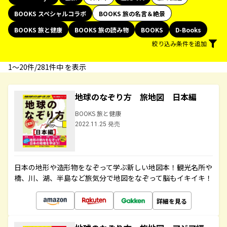
BOOKS スペシャルコラボ
BOOKS 旅の名言＆絶景
BOOKS 旅と健康
BOOKS 旅の読み物
BOOKS
D-Books
絞り込み条件を追加
1〜20件/281件中 を表示
地球のなぞり方 旅地図 日本編
BOOKS 旅と健康
2022.11.25 発売
日本の地形や造形物をなぞって学ぶ新しい地図本！観光名所や
橋、川、湖、半島など旅気分で地図をなぞって脳もイキイキ！
詳細を見る