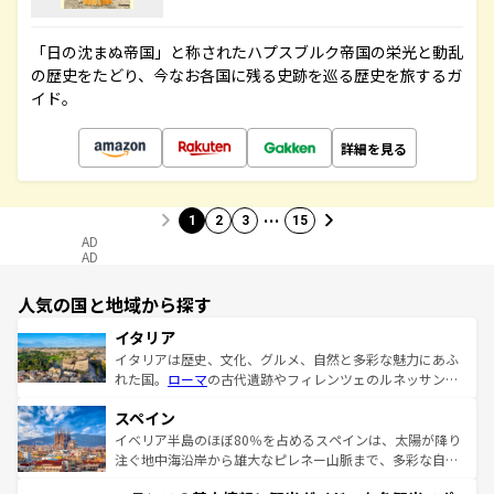
「日の沈まぬ帝国」と称されたハプスブルク帝国の栄光と動乱
の歴史をたどり、今なお各国に残る史跡を巡る歴史を旅するガ
イド。
詳細を見る
…
1
2
3
15
AD
AD
人気の国と地域から探す
イタリア
イタリアは歴史、文化、グルメ、自然と多彩な魅力にあふ
れた国。
ローマ
の古代遺跡やフィレンツェのルネッサンス
美術、ヴェネツィアの運河など、歴史あるスポットはもち
スペイン
ろん、トスカーナの美しい田園風景やアマルフィ海岸の絶
景など、自然景観も見逃せない。観光の合間には、本場の
イベリア半島のほぼ80％を占めるスペインは、太陽が降り
ピザやパスタなど、絶品のイタリア料理を堪能することも
注ぐ地中海沿岸から雄大なピレネー山脈まで、多彩な自然
できる。朝目覚めてから夜眠るまで、すべての瞬間を楽し
と文化が詰まったヨーロッパ屈指の旅行先だ。多様な地域