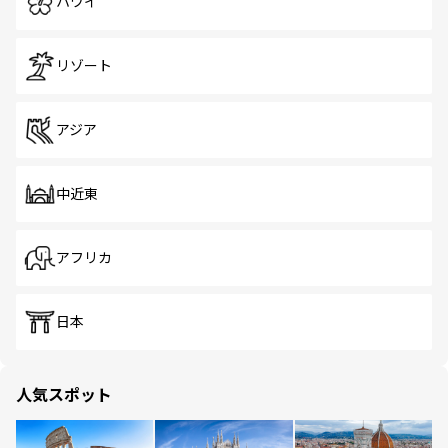
ハワイ
リゾート
アジア
中近東
アフリカ
日本
人気スポット