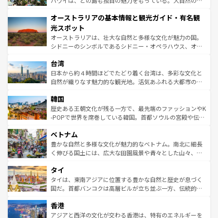
ハワイは、どの島も独自の魅力をもっている。大自然の神
ストーン国立公園といった絶景が堪能できる。さらに、南
秘を感じたいなら、火山が生み出した壮大な景観を誇るハ
オーストラリアの基本情報と観光ガイド・有名観
部のニューオーリンズでは、音楽と美食が融合した独特の
ワイ島は見逃せない。また、定番の観光地といえばオアフ
文化が魅力。旅行者はアメリカの各地域で異なる魅力を楽
島だが、静かな自然を求めるならマウイ島やカウアイ島が
光スポット
しみながら、その多様性と豊かな歴史を感じることができ
おすすめ。エメラルドグリーンに輝く海をはじめ、豊かな
オーストラリアは、壮大な自然と多様な文化が魅力の国。
るだろう。車でのロードトリップや列車の旅も、アメリカ
文化や歴史が息づいている。「アロハスピリット」と呼ば
シドニーのシンボルであるシドニー・オペラハウス、オー
ならではの贅沢な旅のスタイルだ。 なお、新着のアメリカ
れるおもてなしの心で訪れる人々を迎えてくれるハワイの
ストラリア東海岸北部に広がる大サンゴ礁地帯グレートバ
情報は
コンテンツ一覧
を参照してほしい。
人々、おいしいローカルフードやハワイアンミュージッ
台湾
リアリーフや大陸中央部にそびえるウルル（エアーズロッ
ク、伝統的なフラダンスなど、すべてがハワイの魅力を彩
ク）、タスマニアの美しい原生林やケアンズの熱帯雨林な
日本から約４時間ほどでたどり着く台湾は、多彩な文化と
っている。訪れるたびに新しい発見と感動が待っているハ
ど、見どころがたくさん。また、カフェやワイン、オージ
自然が織りなす魅力的な観光地。活気あふれる大都市の台
ワイを、存分に味わってほしい。 なお、新着のハワイ情報
ービーフなどの食文化も豊かで、美味しいものであふれて
北やノスタルジックな町並みが人気な九份（ジォウフェ
は
コンテンツ一覧
を参照してほしい。
韓国
いる。アクティビティも充実しており、サーフィンやダイ
ン）、静ひつな山岳地帯である台湾東部など、都市の喧騒
ビング、ハイキングなど、アウトドア好きにはたまらな
と山間の静けさが共存しており、訪れる人に新しい発見と
歴史ある王朝文化が残る一方で、最先端のファッションやK
い。オーストラリアの多彩な魅力を存分に味わいつくそ
驚きをもたらしてくれる。また、奥深い台湾の食文化も魅
-POPで世界を席巻している韓国。首都ソウルの宮殿や伝統
う。 なお、新着のオーストラリア情報は
コンテンツ一覧
を
力で、夜市などの屋台グルメから高級料理、ヘルシーで美
家屋が並ぶエリアでは韓国の歴史と文化に浸ることがで
参照してほしい。
ベトナム
容にもいいと評判のスイーツなど、バラエティ豊かな料理
き、地方に足を延ばせば四季折々の自然美を楽しむことが
が味わえる。 なお、新着の台湾情報は
コンテンツ一覧
を参
できる。そして、キムチや焼肉、絶品のストリートフード
豊かな自然と多様な文化が魅力的なベトナム。南北に細長
照してほしい。
まで、さまざまな韓国料理が待っている。夜には、韓国な
く伸びる国土には、広大な田園風景や青々とした山々、世
らではのナイトライフも堪能できる。あたたかいホスピタ
界遺産に登録された壮大な自然景観が点在し、都市部では
タイ
リティに包まれながら、韓国の多彩な魅力を心ゆくまで味
急速な発展と共に伝統が息づく。ハノイの古い町並みやホ
わってみてほしい。 なお、新着の韓国情報は
コンテンツ一
ーチミン市のフランス統治時代の建物も、独特の雰囲気を
タイは、東南アジアに位置する豊かな自然と歴史が息づく
覧
を参照してほしい。
醸し出している。また、バラエティの豊かさとおいしさで
国だ。首都バンコクは高層ビルが立ち並ぶ一方、伝統的な
世界中の食通を魅了してやまないベトナム料理も魅力のひ
寺院や市場がいたるところに点在し、古きよき文化と現代
香港
とつ。フォーやバインミー、ベトナムコーヒーなどは、ぜ
の活気が交差している。北部ではチェンマイなどの山岳地
ひ現地で味わいたい。どの地域を訪れてもあたたかい人々
帯で自然と触れ合い、南部ではプーケットやクラビの美し
アジアと西洋の文化が交わる香港は、特有のエネルギーを