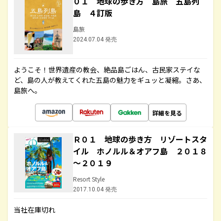
０１ 地球の歩き方 島旅 五島列
島 ４訂版
島旅
2024.07.04 発売
ようこそ！世界遺産の教会、絶品島ごはん、古民家ステイな
ど、島の人が教えてくれた五島の魅力をギュッと凝縮。さあ、
島旅へ。
詳細を見る
Ｒ０１ 地球の歩き方 リゾートスタ
イル ホノルル＆オアフ島 ２０１８
～２０１９
Resort Style
2017.10.04 発売
当社在庫切れ