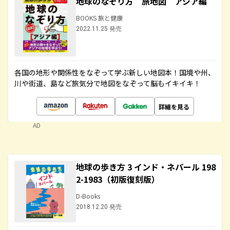
地球のなぞり方 旅地図 アジア編
BOOKS 旅と健康
2022.11.25 発売
各国の地形や関係性をなぞって学ぶ新しい地図本！国境や州、
川や街道、島など旅気分で地図をなぞって脳もイキイキ！
詳細を見る
AD
地球の歩き方 3 インド・ネパール 198
2-1983（初版復刻版）
D-Books
2018.12.20 発売