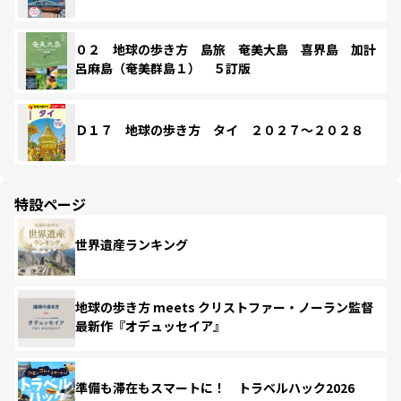
０２ 地球の歩き方 島旅 奄美大島 喜界島 加計
呂麻島（奄美群島１） ５訂版
Ｄ１７ 地球の歩き方 タイ ２０２７～２０２８
特設ページ
世界遺産ランキング
地球の歩き方 meets クリストファー・ノーラン監督
最新作『オデュッセイア』
準備も滞在もスマートに！ トラベルハック2026