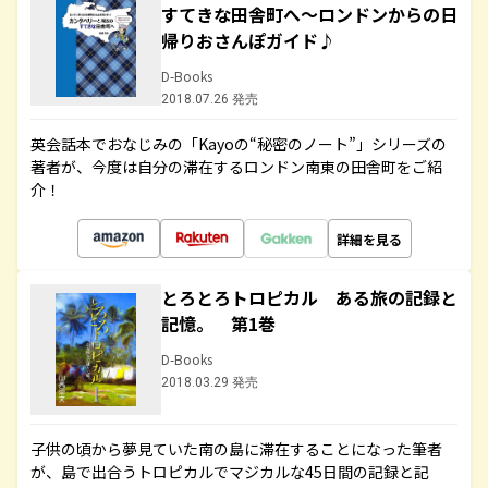
すてきな田舎町へ～ロンドンからの日
帰りおさんぽガイド♪
D-Books
2018.07.26 発売
英会話本でおなじみの「Kayoの“秘密のノート”」シリーズの
著者が、今度は自分の滞在するロンドン南東の田舎町をご紹
介！
詳細を見る
とろとろトロピカル ある旅の記録と
記憶。 第1巻
D-Books
2018.03.29 発売
子供の頃から夢見ていた南の島に滞在することになった筆者
が、島で出合うトロピカルでマジカルな45日間の記録と記