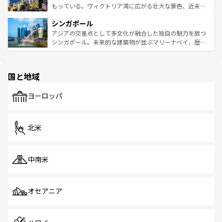
が旅行者を迎えてくれるので、きっと忘れられない旅にな
いビーチでリゾート気分を楽しむことができる。タイ料理
もっている。ヴィクトリア湾に広がる壮大な景色、近未来
るはずだ。 なお、新着のベトナム情報は
コンテンツ一覧
を
は世界的に有名で、屋台から高級レストランまで味覚を刺
的なアートスポット、そして歴史と現代が融合した町並
参照してほしい。
シンガポール
激する。気候は一年中温暖で、どの季節にも異なる楽しみ
み、どこを訪れても感動するはず。観光スポットが密集し
が待っている。親しみやすいタイの人々、仏教を中心とし
ており、効率よく見どころを回れるのも魅力。息をのむよ
アジアの交差点として多文化が融合した独自の魅力を放つ
た文化、そして多様な観光資源が、訪れる旅人を魅了し続
うな絶景から文化的な体験まで、香港を存分に楽しみ尽く
シンガポール。未来的な建築物が並ぶマリーナベイ、歴史
ける。 なお、新着のタイ情報は
コンテンツ一覧
を参照して
そう。 なお、新着の香港情報は
コンテンツ一覧
を参照して
と伝統を感じられるエスニックタウン、多数の緑豊かな公
ほしい。
ほしい。
園や自然保護区など、自然が調和した近代的な景観と文化
の多様性あふれるカラフルな町は、どこを歩いても新しい
国と地域
発見がある。さらに、治安のよさや充実した公共交通機関
も、旅行者にとっては魅力的なポイント。グルメも豊富
で、ホーカーズは地元の風情を楽しめる外せないスポット
ヨーロッパ
だ。訪れる人を飽きさせないシンガポールで、多様な魅力
を体感しよう。 なお、新着のシンガポール情報は
コンテン
ツ一覧
を参照してほしい。
北米
中南米
オセアニア