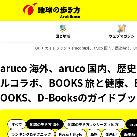
国と地域
ウェブマガジン
TOP
ガイドブック
aruco 海外、aruco 国内、歴史時代
aruco 海外、aruco 国内、
ルコラボ、BOOKS 旅と健康、
OOKS、D-Booksのガイドブ
すべて
地球の歩き方 海外
地球の歩き方 Jシリーズ（国内）
aru
ランキング&テクニック
Resort Style
島旅
御朱印
歴史時