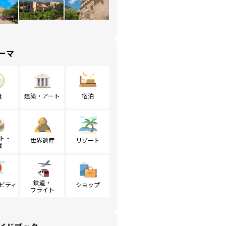
ーマ
食
建築・アート
宿泊
ト・
世界遺産
リゾート
戦
鉄道・
ビティ
ショップ
フライト