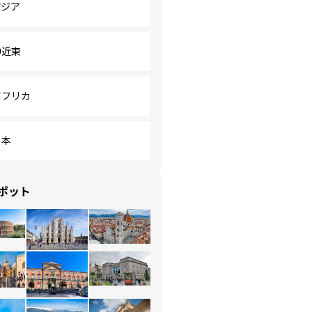
アジア
中近東
アフリカ
日本
ポット