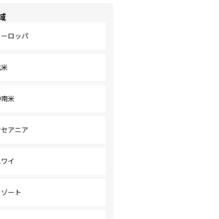
域
ヨーロッパ
北米
中南米
オセアニア
ハワイ
リゾート