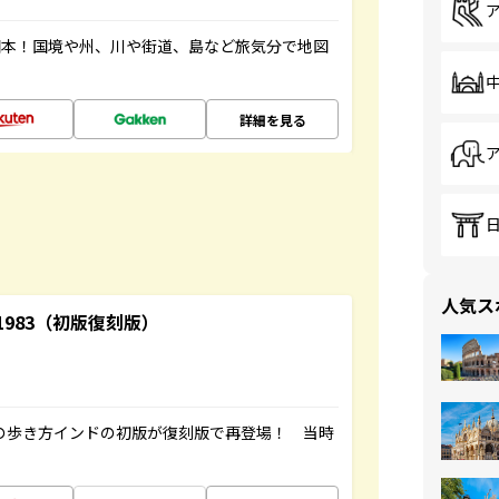
図本！国境や州、川や街道、島など旅気分で地図
詳細を見る
人気ス
-1983（初版復刻版）
球の歩き方インドの初版が復刻版で再登場！ 当時