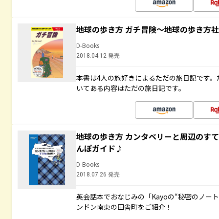
地球の歩き方 ガチ冒険～地球の歩き方
D-Books
2018.04.12 発売
本書は4人の旅好きによるただの旅日記です。
いてある内容はただの旅日記です。
地球の歩き方 カンタベリーと周辺のす
んぽガイド♪
D-Books
2018.07.26 発売
英会話本でおなじみの「Kayoの“秘密のノー
ンドン南東の田舎町をご紹介！