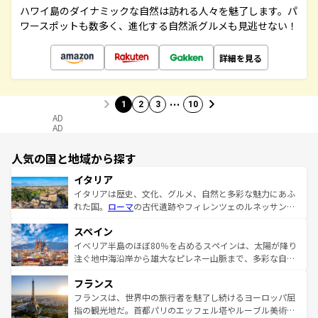
ハワイ島のダイナミックな自然は訪れる人々を魅了します。パ
ワースポットも数多く、進化する自然派グルメも見逃せない！
詳細を見る
…
1
2
3
10
AD
AD
人気の国と地域から探す
イタリア
イタリアは歴史、文化、グルメ、自然と多彩な魅力にあふ
れた国。
ローマ
の古代遺跡やフィレンツェのルネッサンス
美術、ヴェネツィアの運河など、歴史あるスポットはもち
スペイン
ろん、トスカーナの美しい田園風景やアマルフィ海岸の絶
景など、自然景観も見逃せない。観光の合間には、本場の
イベリア半島のほぼ80％を占めるスペインは、太陽が降り
ピザやパスタなど、絶品のイタリア料理を堪能することも
注ぐ地中海沿岸から雄大なピレネー山脈まで、多彩な自然
できる。朝目覚めてから夜眠るまで、すべての瞬間を楽し
と文化が詰まったヨーロッパ屈指の旅行先だ。多様な地域
フランス
ませてくれるイタリアで、忘れられない旅をしてみよう！
文化が根付くこの国では、情熱的なフラメンコ、熱気あふ
なお、新着のイタリア情報は
コンテンツ一覧
を参照してほ
れる闘牛、そして美味しいタパスが生活の一部となってい
フランスは、世界中の旅行者を魅了し続けるヨーロッパ屈
しい。
る。首都マドリードの洗練された雰囲気や、バルセロナの
指の観光地だ。首都パリのエッフェル塔やルーブル美術館