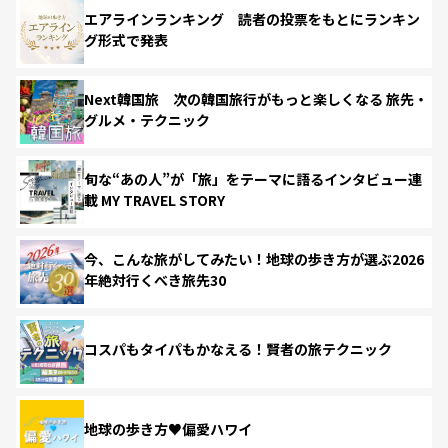
エアラインランキング 読者の投票をもとにランキン
グ形式で発表
Next韓国旅 次の韓国旅行がもっと楽しくなる 旅先・
グルメ・テクニック
旬な“あの人”が「旅」をテーマに語るインタビュー連
載 MY TRAVEL STORY
今、こんな旅がしてみたい！地球の歩き方が選ぶ2026
年絶対行くべき旅先30
コスパもタイパもかなえる！賢者の旅テクニック
地球の歩き方♥偏愛ハワイ