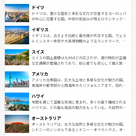
アートに溢れた街角から、地方では古代ローマ遺跡や中世
といった象徴的なスポットから、田舎町の古風な美しさま
ドイツ
の城塞都市、穏やかなビーチリゾートまで多彩な表情を見
で、幅広い魅力が詰まっている。華麗な宮殿、歴史的な大
せる。地方によって風土や気候が異なるスペインはその個
聖堂、美しいビーチ、そして豊かな自然が、訪れる者を心
ドイツは、豊かな歴史と多彩な文化が交差するヨーロッパ
性で訪れる人を魅了する。 なお、新着のスペイン情報は
コ
から魅了する。また、フランスは美食の国としても知ら
の中心に位置する国。中世の街並みが残るロマンチック街
ンテンツ一覧
を参照してほしい。
れ、フランス料理はユネスコ無形文化遺産にも登録されて
道から、未来を先取りするようなモダンな都市まで多様な
イギリス
いる。シャンパンの発祥地であるランス、プロヴァンスの
顔を持つこの国は、どこを歩いても飽きることがない。ベ
香り高いラベンダー畑など、多彩な楽しみ方が可能だ。さ
ルリンの文化的活気、バイエルン州のアルプスの絶景、そ
イギリスは、古きよき伝統と最先端が共存する国。ウェス
らに、パリ以外の地域にも魅力が溢れており、どの街角に
してライン川沿いのワイン畑といった風景は必見。ビール
トミンスター寺院や大英博物館のようなランドマーク、歴
も豊かな歴史と文化が息づいている。パリ以外の個性あふ
とソーセージを味わいながら地元の人と過ごす楽しい時間
史ある大学都市、美しい丘陵地帯や牧歌的な風景など、エ
れる地方に足を運ぶとそれぞれで全く異なる文化を体験で
スイス
は、お酒好きな人にはぜひ体験してほしい。 なお、新着の
リアごとに異なる魅力がある。また、優雅なアフタヌーン
きるだろう。 なお、新着のフランス情報は
コンテンツ一覧
ドイツ情報は
コンテンツ一覧
を参照してほしい。
ティー、ビール好きにはたまらない英国パブ、サッカー観
スイスの国土面積は九州ほどの広さだが、運行時刻が正確
を参照してほしい。
戦など、本場だからこそできる体験も豊富。イギリスを旅
な交通網が整備されており、初心者でも安心して個人旅行
して楽しみつくそう。 なお、新着のイギリス情報は
コンテ
を楽しめる。日本同様に時刻表どおりの旅が可能だ。中世
アメリカ
ンツ一覧
を参照してほしい。
の建物がそのまま残る町や、スイスならではのユニークな
博物館もあり、アルプス観光だけでなく町歩きも満喫する
アメリカ合衆国は、広大な土地と多様な文化が魅力の国。
ことができる。国民の所得が高いため物価も高いが、旅行
東海岸の都市部から西海岸のカリフォルニアまで、訪れる
者向けの交通パス提供のサービスもあり、うまく活用すれ
場所ごとに異なる風景と体験が待っている。ニューヨーク
ハワイ
ば市内交通費無料で観光を楽しむこともできる。 なお、新
のような巨大都市は、観光、ショッピング、エンターテイ
着のスイス情報は
コンテンツ一覧
を参照してほしい。
ンメントが詰まった刺激的なスポットだ。一方、アメリカ
年間を通じて温暖な気候に恵まれ、多くの島で構成される
西部には大自然が広がり、グランドキャニオンやイエロー
ハワイは、どの島も独自の魅力をもっている。大自然の神
ストーン国立公園といった絶景が堪能できる。さらに、南
秘を感じたいなら、火山が生み出した壮大な景観を誇るハ
オーストラリア
部のニューオーリンズでは、音楽と美食が融合した独特の
ワイ島は見逃せない。また、定番の観光地といえばオアフ
文化が魅力。旅行者はアメリカの各地域で異なる魅力を楽
島だが、静かな自然を求めるならマウイ島やカウアイ島が
オーストラリアは、壮大な自然と多様な文化が魅力の国。
しみながら、その多様性と豊かな歴史を感じることができ
おすすめ。エメラルドグリーンに輝く海をはじめ、豊かな
シドニーのシンボルであるシドニー・オペラハウス、オー
るだろう。車でのロードトリップや列車の旅も、アメリカ
文化や歴史が息づいている。「アロハスピリット」と呼ば
ストラリア東海岸北部に広がる大サンゴ礁地帯グレートバ