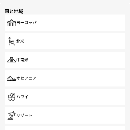
ほしい。
ほしい。
園や自然保護区など、自然が調和した近代的な景観と文化
の多様性あふれるカラフルな町は、どこを歩いても新しい
国と地域
発見がある。さらに、治安のよさや充実した公共交通機関
も、旅行者にとっては魅力的なポイント。グルメも豊富
で、ホーカーズは地元の風情を楽しめる外せないスポット
ヨーロッパ
だ。訪れる人を飽きさせないシンガポールで、多様な魅力
を体感しよう。 なお、新着のシンガポール情報は
コンテン
ツ一覧
を参照してほしい。
北米
中南米
オセアニア
ハワイ
リゾート