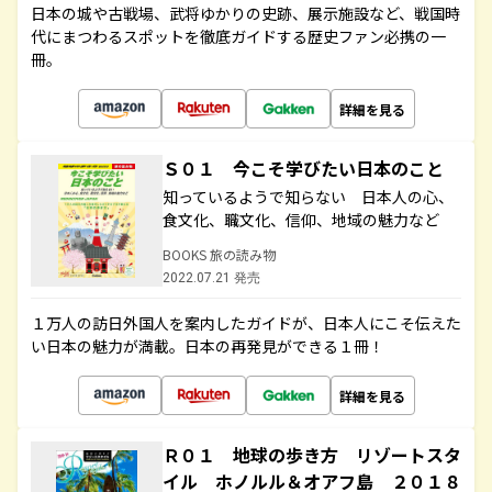
日本の城や古戦場、武将ゆかりの史跡、展示施設など、戦国時
代にまつわるスポットを徹底ガイドする歴史ファン必携の一
冊。
詳細を見る
Ｓ０１ 今こそ学びたい日本のこと
知っているようで知らない 日本人の心、
食文化、職文化、信仰、地域の魅力など
BOOKS 旅の読み物
2022.07.21 発売
１万人の訪日外国人を案内したガイドが、日本人にこそ伝えた
い日本の魅力が満載。日本の再発見ができる１冊！
詳細を見る
Ｒ０１ 地球の歩き方 リゾートスタ
イル ホノルル＆オアフ島 ２０１８