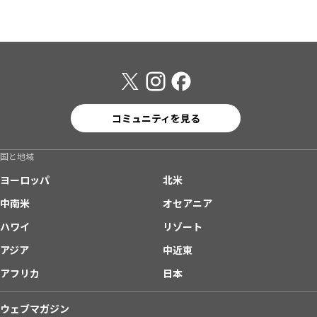
コミュニティを見る
国と地域
ヨーロッパ
北米
中南米
オセアニア
ハワイ
リゾート
アジア
中近東
アフリカ
日本
ウェブマガジン