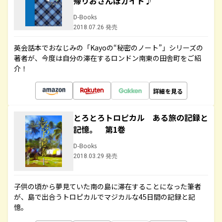
帰りおさんぽガイド♪
D-Books
2018.07.26 発売
英会話本でおなじみの「Kayoの“秘密のノート”」シリーズの
著者が、今度は自分の滞在するロンドン南東の田舎町をご紹
介！
詳細を見る
とろとろトロピカル ある旅の記録と
記憶。 第1巻
D-Books
2018.03.29 発売
子供の頃から夢見ていた南の島に滞在することになった筆者
が、島で出合うトロピカルでマジカルな45日間の記録と記
憶。