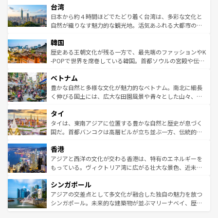
ならではの贅沢な旅のスタイルだ。 なお、新着のアメリカ
台湾
れるおもてなしの心で訪れる人々を迎えてくれるハワイの
リアリーフや大陸中央部にそびえるウルル（エアーズロッ
情報は
コンテンツ一覧
を参照してほしい。
人々、おいしいローカルフードやハワイアンミュージッ
ク）、タスマニアの美しい原生林やケアンズの熱帯雨林な
日本から約４時間ほどでたどり着く台湾は、多彩な文化と
ク、伝統的なフラダンスなど、すべてがハワイの魅力を彩
ど、見どころがたくさん。また、カフェやワイン、オージ
自然が織りなす魅力的な観光地。活気あふれる大都市の台
っている。訪れるたびに新しい発見と感動が待っているハ
ービーフなどの食文化も豊かで、美味しいものであふれて
北やノスタルジックな町並みが人気な九份（ジォウフェ
ワイを、存分に味わってほしい。 なお、新着のハワイ情報
韓国
いる。アクティビティも充実しており、サーフィンやダイ
ン）、静ひつな山岳地帯である台湾東部など、都市の喧騒
は
コンテンツ一覧
を参照してほしい。
ビング、ハイキングなど、アウトドア好きにはたまらな
と山間の静けさが共存しており、訪れる人に新しい発見と
歴史ある王朝文化が残る一方で、最先端のファッションやK
い。オーストラリアの多彩な魅力を存分に味わいつくそ
驚きをもたらしてくれる。また、奥深い台湾の食文化も魅
-POPで世界を席巻している韓国。首都ソウルの宮殿や伝統
う。 なお、新着のオーストラリア情報は
コンテンツ一覧
を
力で、夜市などの屋台グルメから高級料理、ヘルシーで美
家屋が並ぶエリアでは韓国の歴史と文化に浸ることがで
参照してほしい。
ベトナム
容にもいいと評判のスイーツなど、バラエティ豊かな料理
き、地方に足を延ばせば四季折々の自然美を楽しむことが
が味わえる。 なお、新着の台湾情報は
コンテンツ一覧
を参
できる。そして、キムチや焼肉、絶品のストリートフード
豊かな自然と多様な文化が魅力的なベトナム。南北に細長
照してほしい。
まで、さまざまな韓国料理が待っている。夜には、韓国な
く伸びる国土には、広大な田園風景や青々とした山々、世
らではのナイトライフも堪能できる。あたたかいホスピタ
界遺産に登録された壮大な自然景観が点在し、都市部では
タイ
リティに包まれながら、韓国の多彩な魅力を心ゆくまで味
急速な発展と共に伝統が息づく。ハノイの古い町並みやホ
わってみてほしい。 なお、新着の韓国情報は
コンテンツ一
ーチミン市のフランス統治時代の建物も、独特の雰囲気を
タイは、東南アジアに位置する豊かな自然と歴史が息づく
覧
を参照してほしい。
醸し出している。また、バラエティの豊かさとおいしさで
国だ。首都バンコクは高層ビルが立ち並ぶ一方、伝統的な
世界中の食通を魅了してやまないベトナム料理も魅力のひ
寺院や市場がいたるところに点在し、古きよき文化と現代
香港
とつ。フォーやバインミー、ベトナムコーヒーなどは、ぜ
の活気が交差している。北部ではチェンマイなどの山岳地
ひ現地で味わいたい。どの地域を訪れてもあたたかい人々
帯で自然と触れ合い、南部ではプーケットやクラビの美し
アジアと西洋の文化が交わる香港は、特有のエネルギーを
が旅行者を迎えてくれるので、きっと忘れられない旅にな
いビーチでリゾート気分を楽しむことができる。タイ料理
もっている。ヴィクトリア湾に広がる壮大な景色、近未来
るはずだ。 なお、新着のベトナム情報は
コンテンツ一覧
を
は世界的に有名で、屋台から高級レストランまで味覚を刺
的なアートスポット、そして歴史と現代が融合した町並
参照してほしい。
シンガポール
激する。気候は一年中温暖で、どの季節にも異なる楽しみ
み、どこを訪れても感動するはず。観光スポットが密集し
が待っている。親しみやすいタイの人々、仏教を中心とし
ており、効率よく見どころを回れるのも魅力。息をのむよ
アジアの交差点として多文化が融合した独自の魅力を放つ
た文化、そして多様な観光資源が、訪れる旅人を魅了し続
うな絶景から文化的な体験まで、香港を存分に楽しみ尽く
シンガポール。未来的な建築物が並ぶマリーナベイ、歴史
ける。 なお、新着のタイ情報は
コンテンツ一覧
を参照して
そう。 なお、新着の香港情報は
コンテンツ一覧
を参照して
と伝統を感じられるエスニックタウン、多数の緑豊かな公