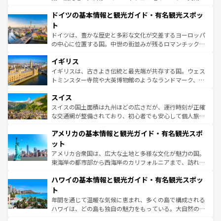
の城塞都市、穏やかなビーチリゾートまで多彩な表情を見
といった象徴的なスポットから、田舎町の古風な美しさま
せる。地方によって風土や気候が異なるスペインはその個
ドイツの基本情報と観光ガイド・有名観光スポッ
で、幅広い魅力が詰まっている。華麗な宮殿、歴史的な大
性で訪れる人を魅了する。 なお、新着のスペイン情報は
コ
聖堂、美しいビーチ、そして豊かな自然が、訪れる者を心
ト
ンテンツ一覧
を参照してほしい。
から魅了する。また、フランスは美食の国としても知ら
ドイツは、豊かな歴史と多彩な文化が交差するヨーロッパ
れ、フランス料理はユネスコ無形文化遺産にも登録されて
の中心に位置する国。中世の街並みが残るロマンチック街
いる。シャンパンの発祥地であるランス、プロヴァンスの
道から、未来を先取りするようなモダンな都市まで多様な
香り高いラベンダー畑など、多彩な楽しみ方が可能だ。さ
イギリス
顔を持つこの国は、どこを歩いても飽きることがない。ベ
らに、パリ以外の地域にも魅力が溢れており、どの街角に
ルリンの文化的活気、バイエルン州のアルプスの絶景、そ
イギリスは、古きよき伝統と最先端が共存する国。ウェス
も豊かな歴史と文化が息づいている。パリ以外の個性あふ
してライン川沿いのワイン畑といった風景は必見。ビール
トミンスター寺院や大英博物館のようなランドマーク、歴
れる地方に足を運ぶとそれぞれで全く異なる文化を体験で
とソーセージを味わいながら地元の人と過ごす楽しい時間
史ある大学都市、美しい丘陵地帯や牧歌的な風景など、エ
きるだろう。 なお、新着のフランス情報は
コンテンツ一覧
スイス
は、お酒好きな人にはぜひ体験してほしい。 なお、新着の
リアごとに異なる魅力がある。また、優雅なアフタヌーン
を参照してほしい。
ドイツ情報は
コンテンツ一覧
を参照してほしい。
ティー、ビール好きにはたまらない英国パブ、サッカー観
スイスの国土面積は九州ほどの広さだが、運行時刻が正確
戦など、本場だからこそできる体験も豊富。イギリスを旅
な交通網が整備されており、初心者でも安心して個人旅行
して楽しみつくそう。 なお、新着のイギリス情報は
コンテ
を楽しめる。日本同様に時刻表どおりの旅が可能だ。中世
アメリカの基本情報と観光ガイド・有名観光スポ
ンツ一覧
を参照してほしい。
の建物がそのまま残る町や、スイスならではのユニークな
博物館もあり、アルプス観光だけでなく町歩きも満喫する
ット
ことができる。国民の所得が高いため物価も高いが、旅行
アメリカ合衆国は、広大な土地と多様な文化が魅力の国。
者向けの交通パス提供のサービスもあり、うまく活用すれ
東海岸の都市部から西海岸のカリフォルニアまで、訪れる
ば市内交通費無料で観光を楽しむこともできる。 なお、新
場所ごとに異なる風景と体験が待っている。ニューヨーク
着のスイス情報は
コンテンツ一覧
を参照してほしい。
ハワイの基本情報と観光ガイド・有名観光スポッ
のような巨大都市は、観光、ショッピング、エンターテイ
ンメントが詰まった刺激的なスポットだ。一方、アメリカ
ト
西部には大自然が広がり、グランドキャニオンやイエロー
年間を通じて温暖な気候に恵まれ、多くの島で構成される
ストーン国立公園といった絶景が堪能できる。さらに、南
ハワイは、どの島も独自の魅力をもっている。大自然の神
部のニューオーリンズでは、音楽と美食が融合した独特の
秘を感じたいなら、火山が生み出した壮大な景観を誇るハ