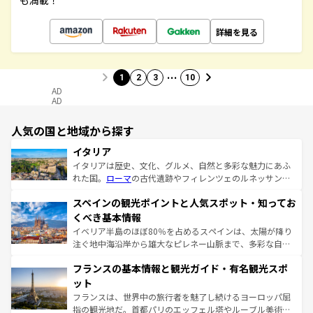
も満載！
詳細を見る
…
1
2
3
10
AD
AD
人気の国と地域から探す
イタリア
イタリアは歴史、文化、グルメ、自然と多彩な魅力にあふ
れた国。
ローマ
の古代遺跡やフィレンツェのルネッサンス
美術、ヴェネツィアの運河など、歴史あるスポットはもち
スペインの観光ポイントと人気スポット・知ってお
ろん、トスカーナの美しい田園風景やアマルフィ海岸の絶
景など、自然景観も見逃せない。観光の合間には、本場の
くべき基本情報
ピザやパスタなど、絶品のイタリア料理を堪能することも
イベリア半島のほぼ80％を占めるスペインは、太陽が降り
できる。朝目覚めてから夜眠るまで、すべての瞬間を楽し
注ぐ地中海沿岸から雄大なピレネー山脈まで、多彩な自然
ませてくれるイタリアで、忘れられない旅をしてみよう！
と文化が詰まったヨーロッパ屈指の旅行先だ。多様な地域
なお、新着のイタリア情報は
コンテンツ一覧
を参照してほ
フランスの基本情報と観光ガイド・有名観光スポ
文化が根付くこの国では、情熱的なフラメンコ、熱気あふ
しい。
れる闘牛、そして美味しいタパスが生活の一部となってい
ット
る。首都マドリードの洗練された雰囲気や、バルセロナの
フランスは、世界中の旅行者を魅了し続けるヨーロッパ屈
アートに溢れた街角から、地方では古代ローマ遺跡や中世
指の観光地だ。首都パリのエッフェル塔やルーブル美術館