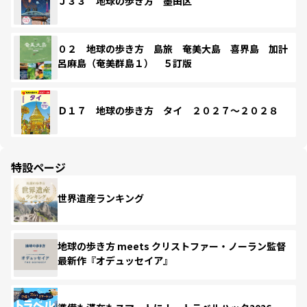
Ｊ３３ 地球の歩き方 墨田区
０２ 地球の歩き方 島旅 奄美大島 喜界島 加計
呂麻島（奄美群島１） ５訂版
Ｄ１７ 地球の歩き方 タイ ２０２７～２０２８
特設ページ
世界遺産ランキング
地球の歩き方 meets クリストファー・ノーラン監督
最新作『オデュッセイア』