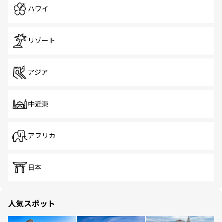
ハワイ
リゾート
アジア
中近東
アフリカ
日本
人気スポット