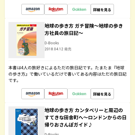
詳細を見る
地球の歩き方 ガチ冒険～地球の歩き
方社員の旅日記～
D-Books
2018.04.12 発売
本書は4人の旅好きによるただの旅日記です。たまたま『地球
の歩き方』で働いているだけで書いてある内容はただの旅日記
です。
詳細を見る
地球の歩き方 カンタベリーと周辺の
すてきな田舎町へ～ロンドンからの日
帰りおさんぽガイド♪
D-Books