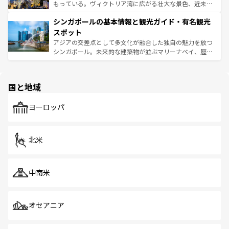
が旅行者を迎えてくれるので、きっと忘れられない旅にな
いビーチでリゾート気分を楽しむことができる。タイ料理
もっている。ヴィクトリア湾に広がる壮大な景色、近未来
るはずだ。 なお、新着のベトナム情報は
コンテンツ一覧
を
は世界的に有名で、屋台から高級レストランまで味覚を刺
的なアートスポット、そして歴史と現代が融合した町並
参照してほしい。
シンガポールの基本情報と観光ガイド・有名観光
激する。気候は一年中温暖で、どの季節にも異なる楽しみ
み、どこを訪れても感動するはず。観光スポットが密集し
が待っている。親しみやすいタイの人々、仏教を中心とし
ており、効率よく見どころを回れるのも魅力。息をのむよ
スポット
た文化、そして多様な観光資源が、訪れる旅人を魅了し続
うな絶景から文化的な体験まで、香港を存分に楽しみ尽く
アジアの交差点として多文化が融合した独自の魅力を放つ
ける。 なお、新着のタイ情報は
コンテンツ一覧
を参照して
そう。 なお、新着の香港情報は
コンテンツ一覧
を参照して
シンガポール。未来的な建築物が並ぶマリーナベイ、歴史
ほしい。
ほしい。
と伝統を感じられるエスニックタウン、多数の緑豊かな公
園や自然保護区など、自然が調和した近代的な景観と文化
の多様性あふれるカラフルな町は、どこを歩いても新しい
国と地域
発見がある。さらに、治安のよさや充実した公共交通機関
も、旅行者にとっては魅力的なポイント。グルメも豊富
で、ホーカーズは地元の風情を楽しめる外せないスポット
ヨーロッパ
だ。訪れる人を飽きさせないシンガポールで、多様な魅力
を体感しよう。 なお、新着のシンガポール情報は
コンテン
ツ一覧
を参照してほしい。
北米
中南米
オセアニア