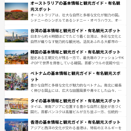
文化が魅力。旅行者はアメリカの各地域で異なる魅力を楽
オーストラリアの基本情報と観光ガイド・有名観
ワイ島は見逃せない。また、定番の観光地といえばオアフ
しみながら、その多様性と豊かな歴史を感じることができ
島だが、静かな自然を求めるならマウイ島やカウアイ島が
光スポット
るだろう。車でのロードトリップや列車の旅も、アメリカ
おすすめ。エメラルドグリーンに輝く海をはじめ、豊かな
オーストラリアは、壮大な自然と多様な文化が魅力の国。
ならではの贅沢な旅のスタイルだ。 なお、新着のアメリカ
文化や歴史が息づいている。「アロハスピリット」と呼ば
シドニーのシンボルであるシドニー・オペラハウス、オー
情報は
コンテンツ一覧
を参照してほしい。
れるおもてなしの心で訪れる人々を迎えてくれるハワイの
ストラリア東海岸北部に広がる大サンゴ礁地帯グレートバ
人々、おいしいローカルフードやハワイアンミュージッ
台湾の基本情報と観光ガイド・有名観光スポット
リアリーフや大陸中央部にそびえるウルル（エアーズロッ
ク、伝統的なフラダンスなど、すべてがハワイの魅力を彩
ク）、タスマニアの美しい原生林やケアンズの熱帯雨林な
日本から約４時間ほどでたどり着く台湾は、多彩な文化と
っている。訪れるたびに新しい発見と感動が待っているハ
ど、見どころがたくさん。また、カフェやワイン、オージ
自然が織りなす魅力的な観光地。活気あふれる大都市の台
ワイを、存分に味わってほしい。 なお、新着のハワイ情報
ービーフなどの食文化も豊かで、美味しいものであふれて
北やノスタルジックな町並みが人気な九份（ジォウフェ
は
コンテンツ一覧
を参照してほしい。
韓国の基本情報と観光ガイド・有名観光スポット
いる。アクティビティも充実しており、サーフィンやダイ
ン）、静ひつな山岳地帯である台湾東部など、都市の喧騒
ビング、ハイキングなど、アウトドア好きにはたまらな
と山間の静けさが共存しており、訪れる人に新しい発見と
歴史ある王朝文化が残る一方で、最先端のファッションやK
い。オーストラリアの多彩な魅力を存分に味わいつくそ
驚きをもたらしてくれる。また、奥深い台湾の食文化も魅
-POPで世界を席巻している韓国。首都ソウルの宮殿や伝統
う。 なお、新着のオーストラリア情報は
コンテンツ一覧
を
力で、夜市などの屋台グルメから高級料理、ヘルシーで美
家屋が並ぶエリアでは韓国の歴史と文化に浸ることがで
参照してほしい。
ベトナムの基本情報と観光ガイド・有名観光スポ
容にもいいと評判のスイーツなど、バラエティ豊かな料理
き、地方に足を延ばせば四季折々の自然美を楽しむことが
が味わえる。 なお、新着の台湾情報は
コンテンツ一覧
を参
できる。そして、キムチや焼肉、絶品のストリートフード
ット
照してほしい。
まで、さまざまな韓国料理が待っている。夜には、韓国な
豊かな自然と多様な文化が魅力的なベトナム。南北に細長
らではのナイトライフも堪能できる。あたたかいホスピタ
く伸びる国土には、広大な田園風景や青々とした山々、世
リティに包まれながら、韓国の多彩な魅力を心ゆくまで味
界遺産に登録された壮大な自然景観が点在し、都市部では
わってみてほしい。 なお、新着の韓国情報は
コンテンツ一
タイの基本情報と観光ガイド・有名観光スポット
急速な発展と共に伝統が息づく。ハノイの古い町並みやホ
覧
を参照してほしい。
ーチミン市のフランス統治時代の建物も、独特の雰囲気を
タイは、東南アジアに位置する豊かな自然と歴史が息づく
醸し出している。また、バラエティの豊かさとおいしさで
国だ。首都バンコクは高層ビルが立ち並ぶ一方、伝統的な
世界中の食通を魅了してやまないベトナム料理も魅力のひ
寺院や市場がいたるところに点在し、古きよき文化と現代
香港の基本情報と観光ガイド・有名観光スポット
とつ。フォーやバインミー、ベトナムコーヒーなどは、ぜ
の活気が交差している。北部ではチェンマイなどの山岳地
ひ現地で味わいたい。どの地域を訪れてもあたたかい人々
帯で自然と触れ合い、南部ではプーケットやクラビの美し
アジアと西洋の文化が交わる香港は、特有のエネルギーを