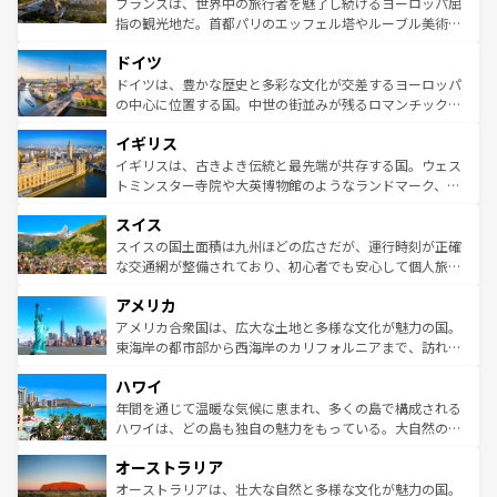
フランスは、世界中の旅行者を魅了し続けるヨーロッパ屈
アートに溢れた街角から、地方では古代ローマ遺跡や中世
指の観光地だ。首都パリのエッフェル塔やルーブル美術館
の城塞都市、穏やかなビーチリゾートまで多彩な表情を見
といった象徴的なスポットから、田舎町の古風な美しさま
せる。地方によって風土や気候が異なるスペインはその個
ドイツ
で、幅広い魅力が詰まっている。華麗な宮殿、歴史的な大
性で訪れる人を魅了する。 なお、新着のスペイン情報は
コ
聖堂、美しいビーチ、そして豊かな自然が、訪れる者を心
ドイツは、豊かな歴史と多彩な文化が交差するヨーロッパ
ンテンツ一覧
を参照してほしい。
から魅了する。また、フランスは美食の国としても知ら
の中心に位置する国。中世の街並みが残るロマンチック街
れ、フランス料理はユネスコ無形文化遺産にも登録されて
道から、未来を先取りするようなモダンな都市まで多様な
イギリス
いる。シャンパンの発祥地であるランス、プロヴァンスの
顔を持つこの国は、どこを歩いても飽きることがない。ベ
香り高いラベンダー畑など、多彩な楽しみ方が可能だ。さ
ルリンの文化的活気、バイエルン州のアルプスの絶景、そ
イギリスは、古きよき伝統と最先端が共存する国。ウェス
らに、パリ以外の地域にも魅力が溢れており、どの街角に
してライン川沿いのワイン畑といった風景は必見。ビール
トミンスター寺院や大英博物館のようなランドマーク、歴
も豊かな歴史と文化が息づいている。パリ以外の個性あふ
とソーセージを味わいながら地元の人と過ごす楽しい時間
史ある大学都市、美しい丘陵地帯や牧歌的な風景など、エ
れる地方に足を運ぶとそれぞれで全く異なる文化を体験で
スイス
は、お酒好きな人にはぜひ体験してほしい。 なお、新着の
リアごとに異なる魅力がある。また、優雅なアフタヌーン
きるだろう。 なお、新着のフランス情報は
コンテンツ一覧
ドイツ情報は
コンテンツ一覧
を参照してほしい。
ティー、ビール好きにはたまらない英国パブ、サッカー観
スイスの国土面積は九州ほどの広さだが、運行時刻が正確
を参照してほしい。
戦など、本場だからこそできる体験も豊富。イギリスを旅
な交通網が整備されており、初心者でも安心して個人旅行
して楽しみつくそう。 なお、新着のイギリス情報は
コンテ
を楽しめる。日本同様に時刻表どおりの旅が可能だ。中世
アメリカ
ンツ一覧
を参照してほしい。
の建物がそのまま残る町や、スイスならではのユニークな
博物館もあり、アルプス観光だけでなく町歩きも満喫する
アメリカ合衆国は、広大な土地と多様な文化が魅力の国。
ことができる。国民の所得が高いため物価も高いが、旅行
東海岸の都市部から西海岸のカリフォルニアまで、訪れる
者向けの交通パス提供のサービスもあり、うまく活用すれ
場所ごとに異なる風景と体験が待っている。ニューヨーク
ハワイ
ば市内交通費無料で観光を楽しむこともできる。 なお、新
のような巨大都市は、観光、ショッピング、エンターテイ
着のスイス情報は
コンテンツ一覧
を参照してほしい。
ンメントが詰まった刺激的なスポットだ。一方、アメリカ
年間を通じて温暖な気候に恵まれ、多くの島で構成される
西部には大自然が広がり、グランドキャニオンやイエロー
ハワイは、どの島も独自の魅力をもっている。大自然の神
ストーン国立公園といった絶景が堪能できる。さらに、南
秘を感じたいなら、火山が生み出した壮大な景観を誇るハ
オーストラリア
部のニューオーリンズでは、音楽と美食が融合した独特の
ワイ島は見逃せない。また、定番の観光地といえばオアフ
文化が魅力。旅行者はアメリカの各地域で異なる魅力を楽
島だが、静かな自然を求めるならマウイ島やカウアイ島が
オーストラリアは、壮大な自然と多様な文化が魅力の国。