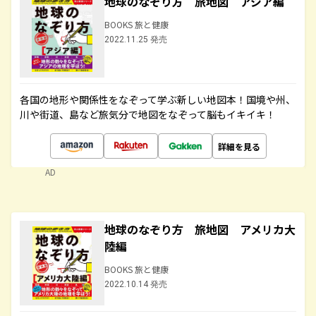
地球のなぞり方 旅地図 アジア編
BOOKS 旅と健康
2022.11.25 発売
各国の地形や関係性をなぞって学ぶ新しい地図本！国境や州、
川や街道、島など旅気分で地図をなぞって脳もイキイキ！
詳細を見る
AD
地球のなぞり方 旅地図 アメリカ大
陸編
BOOKS 旅と健康
2022.10.14 発売