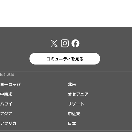
コミュニティを見る
国と地域
ヨーロッパ
北米
中南米
オセアニア
ハワイ
リゾート
アジア
中近東
アフリカ
日本