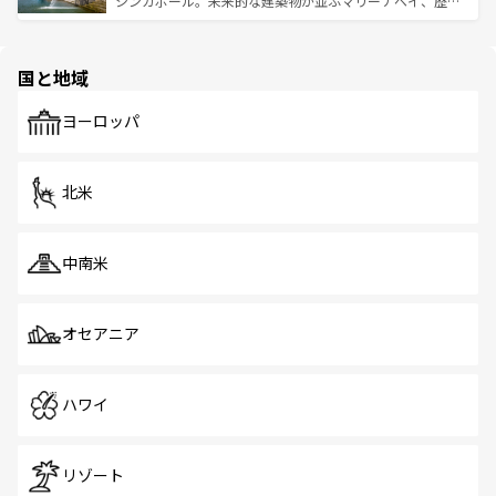
シンガポール。未来的な建築物が並ぶマリーナベイ、歴史
ける。 なお、新着のタイ情報は
コンテンツ一覧
を参照して
そう。 なお、新着の香港情報は
コンテンツ一覧
を参照して
と伝統を感じられるエスニックタウン、多数の緑豊かな公
ほしい。
ほしい。
園や自然保護区など、自然が調和した近代的な景観と文化
の多様性あふれるカラフルな町は、どこを歩いても新しい
国と地域
発見がある。さらに、治安のよさや充実した公共交通機関
も、旅行者にとっては魅力的なポイント。グルメも豊富
で、ホーカーズは地元の風情を楽しめる外せないスポット
ヨーロッパ
だ。訪れる人を飽きさせないシンガポールで、多様な魅力
を体感しよう。 なお、新着のシンガポール情報は
コンテン
ツ一覧
を参照してほしい。
北米
中南米
オセアニア
ハワイ
リゾート