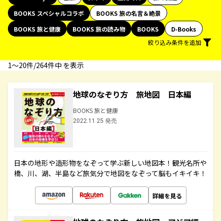
BOOKS スペシャルコラボ
BOOKS 旅の名言＆絶景
BOOKS 旅と健康
BOOKS 旅の読み物
BOOKS
D-Books
絞り込み条件を追加
1〜20件/264件中 を表示
地球のなぞり方 旅地図 日本編
BOOKS 旅と健康
2022.11.25 発売
日本の地形や造形物をなぞって学ぶ新しい地図本！観光名所や
橋、川、湖、半島など旅気分で地図をなぞって脳もイキイキ！
詳細を見る