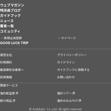
ウェブマガジン
特派員ブログ
ガイドブック
ニュース
著者一覧
コミュニティ
新規会員登録
マイページ
GOOD LUCK TRIP
運営会社
プライバシーポリシー
利用規約
ガイドライン
書店御担当者様へ
ガイドブックに投稿する
採用情報
お問い合わせ
関連サービス
海外航空券
海外ツアー
旅行用品
海外のおみやげ
© Arukikata. Co.,Ltd. All rights reserved.