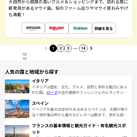
大自然から感度の高いグルメ＆ショッピングまで、訪れる度に
新発見があるマウイ島。旬のファーム巡りやマウイ産おみやげ
も満載！
詳細を見る
…
1
2
3
14
AD
AD
人気の国と地域から探す
イタリア
イタリアは歴史、文化、グルメ、自然と多彩な魅力にあふ
れた国。
ローマ
の古代遺跡やフィレンツェのルネッサンス
美術、ヴェネツィアの運河など、歴史あるスポットはもち
スペイン
ろん、トスカーナの美しい田園風景やアマルフィ海岸の絶
景など、自然景観も見逃せない。観光の合間には、本場の
イベリア半島のほぼ80％を占めるスペインは、太陽が降り
ピザやパスタなど、絶品のイタリア料理を堪能することも
注ぐ地中海沿岸から雄大なピレネー山脈まで、多彩な自然
できる。朝目覚めてから夜眠るまで、すべての瞬間を楽し
と文化が詰まったヨーロッパ屈指の旅行先だ。多様な地域
フランスの基本情報と観光ガイド・有名観光スポ
ませてくれるイタリアで、忘れられない旅をしてみよう！
文化が根付くこの国では、情熱的なフラメンコ、熱気あふ
なお、新着のイタリア情報は
コンテンツ一覧
を参照してほ
れる闘牛、そして美味しいタパスが生活の一部となってい
ット
しい。
る。首都マドリードの洗練された雰囲気や、バルセロナの