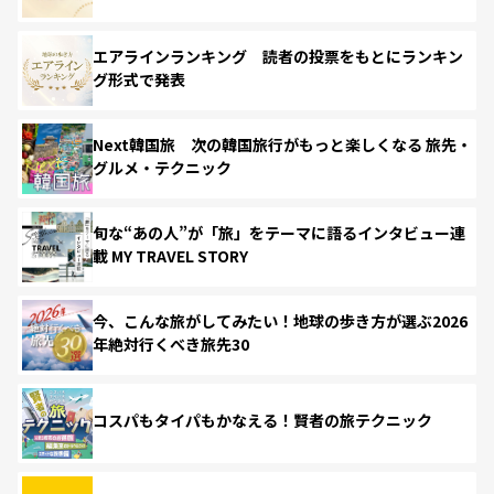
エアラインランキング 読者の投票をもとにランキン
グ形式で発表
Next韓国旅 次の韓国旅行がもっと楽しくなる 旅先・
グルメ・テクニック
旬な“あの人”が「旅」をテーマに語るインタビュー連
載 MY TRAVEL STORY
今、こんな旅がしてみたい！地球の歩き方が選ぶ2026
年絶対行くべき旅先30
コスパもタイパもかなえる！賢者の旅テクニック