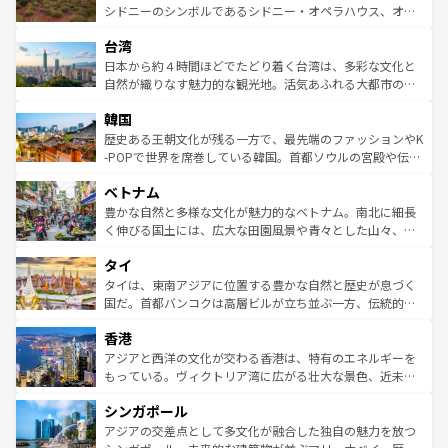
しみながら、その多様性と豊かな歴史を感じることができ
おすすめ。エメラルドグリーンに輝く海をはじめ、豊かな
シドニーのシンボルであるシドニー・オペラハウス、オー
るだろう。車でのロードトリップや列車の旅も、アメリカ
文化や歴史が息づいている。「アロハスピリット」と呼ば
ストラリア東海岸北部に広がる大サンゴ礁地帯グレートバ
ならではの贅沢な旅のスタイルだ。 なお、新着のアメリカ
台湾
れるおもてなしの心で訪れる人々を迎えてくれるハワイの
リアリーフや大陸中央部にそびえるウルル（エアーズロッ
情報は
コンテンツ一覧
を参照してほしい。
人々、おいしいローカルフードやハワイアンミュージッ
ク）、タスマニアの美しい原生林やケアンズの熱帯雨林な
日本から約４時間ほどでたどり着く台湾は、多彩な文化と
ク、伝統的なフラダンスなど、すべてがハワイの魅力を彩
ど、見どころがたくさん。また、カフェやワイン、オージ
自然が織りなす魅力的な観光地。活気あふれる大都市の台
っている。訪れるたびに新しい発見と感動が待っているハ
ービーフなどの食文化も豊かで、美味しいものであふれて
北やノスタルジックな町並みが人気な九份（ジォウフェ
ワイを、存分に味わってほしい。 なお、新着のハワイ情報
韓国
いる。アクティビティも充実しており、サーフィンやダイ
ン）、静ひつな山岳地帯である台湾東部など、都市の喧騒
は
コンテンツ一覧
を参照してほしい。
ビング、ハイキングなど、アウトドア好きにはたまらな
と山間の静けさが共存しており、訪れる人に新しい発見と
歴史ある王朝文化が残る一方で、最先端のファッションやK
い。オーストラリアの多彩な魅力を存分に味わいつくそ
驚きをもたらしてくれる。また、奥深い台湾の食文化も魅
-POPで世界を席巻している韓国。首都ソウルの宮殿や伝統
う。 なお、新着のオーストラリア情報は
コンテンツ一覧
を
力で、夜市などの屋台グルメから高級料理、ヘルシーで美
家屋が並ぶエリアでは韓国の歴史と文化に浸ることがで
参照してほしい。
ベトナム
容にもいいと評判のスイーツなど、バラエティ豊かな料理
き、地方に足を延ばせば四季折々の自然美を楽しむことが
が味わえる。 なお、新着の台湾情報は
コンテンツ一覧
を参
できる。そして、キムチや焼肉、絶品のストリートフード
豊かな自然と多様な文化が魅力的なベトナム。南北に細長
照してほしい。
まで、さまざまな韓国料理が待っている。夜には、韓国な
く伸びる国土には、広大な田園風景や青々とした山々、世
らではのナイトライフも堪能できる。あたたかいホスピタ
界遺産に登録された壮大な自然景観が点在し、都市部では
タイ
リティに包まれながら、韓国の多彩な魅力を心ゆくまで味
急速な発展と共に伝統が息づく。ハノイの古い町並みやホ
わってみてほしい。 なお、新着の韓国情報は
コンテンツ一
ーチミン市のフランス統治時代の建物も、独特の雰囲気を
タイは、東南アジアに位置する豊かな自然と歴史が息づく
覧
を参照してほしい。
醸し出している。また、バラエティの豊かさとおいしさで
国だ。首都バンコクは高層ビルが立ち並ぶ一方、伝統的な
世界中の食通を魅了してやまないベトナム料理も魅力のひ
寺院や市場がいたるところに点在し、古きよき文化と現代
香港
とつ。フォーやバインミー、ベトナムコーヒーなどは、ぜ
の活気が交差している。北部ではチェンマイなどの山岳地
ひ現地で味わいたい。どの地域を訪れてもあたたかい人々
帯で自然と触れ合い、南部ではプーケットやクラビの美し
アジアと西洋の文化が交わる香港は、特有のエネルギーを
が旅行者を迎えてくれるので、きっと忘れられない旅にな
いビーチでリゾート気分を楽しむことができる。タイ料理
もっている。ヴィクトリア湾に広がる壮大な景色、近未来
るはずだ。 なお、新着のベトナム情報は
コンテンツ一覧
を
は世界的に有名で、屋台から高級レストランまで味覚を刺
的なアートスポット、そして歴史と現代が融合した町並
参照してほしい。
シンガポール
激する。気候は一年中温暖で、どの季節にも異なる楽しみ
み、どこを訪れても感動するはず。観光スポットが密集し
が待っている。親しみやすいタイの人々、仏教を中心とし
ており、効率よく見どころを回れるのも魅力。息をのむよ
アジアの交差点として多文化が融合した独自の魅力を放つ
た文化、そして多様な観光資源が、訪れる旅人を魅了し続
うな絶景から文化的な体験まで、香港を存分に楽しみ尽く