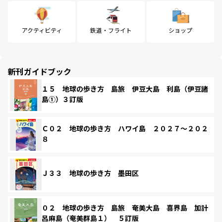
アクティビティ
鉄道・フライト
ショップ
新刊ガイドブック
１５ 地球の歩き方 島旅 伊豆大島 利島（伊豆諸
島①）３訂版
Ｃ０２ 地球の歩き方 ハワイ島 ２０２７～２０２
８
Ｊ３３ 地球の歩き方 墨田区
０２ 地球の歩き方 島旅 奄美大島 喜界島 加計
呂麻島（奄美群島１） ５訂版