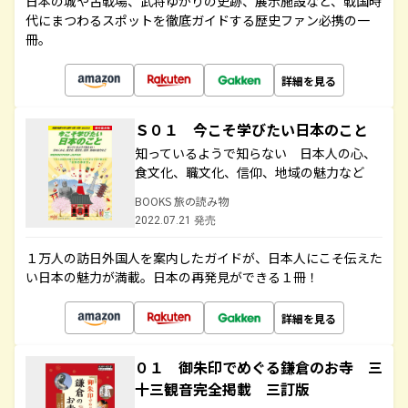
日本の城や古戦場、武将ゆかりの史跡、展示施設など、戦国時
代にまつわるスポットを徹底ガイドする歴史ファン必携の一
冊。
詳細を見る
Ｓ０１ 今こそ学びたい日本のこと
知っているようで知らない 日本人の心、
食文化、職文化、信仰、地域の魅力など
BOOKS 旅の読み物
2022.07.21 発売
１万人の訪日外国人を案内したガイドが、日本人にこそ伝えた
い日本の魅力が満載。日本の再発見ができる１冊！
詳細を見る
０１ 御朱印でめぐる鎌倉のお寺 三
十三観音完全掲載 三訂版