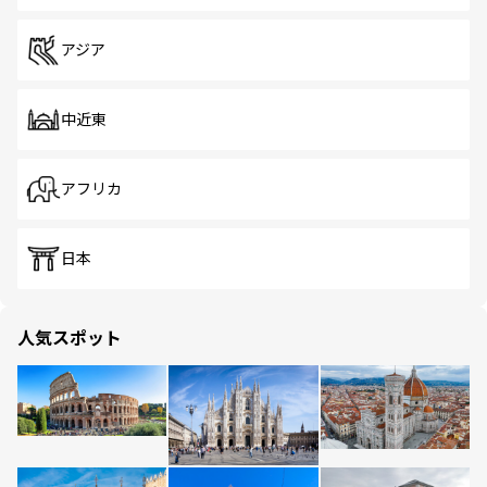
アジア
中近東
アフリカ
日本
人気スポット