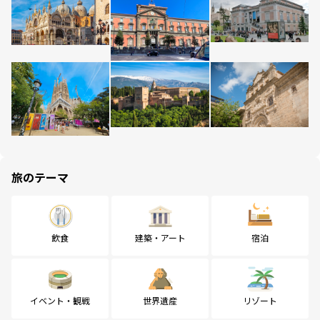
旅のテーマ
飲食
建築・アート
宿泊
イベント・観戦
世界遺産
リゾート