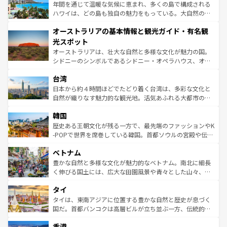
ンメントが詰まった刺激的なスポットだ。一方、アメリカ
年間を通じて温暖な気候に恵まれ、多くの島で構成される
西部には大自然が広がり、グランドキャニオンやイエロー
ハワイは、どの島も独自の魅力をもっている。大自然の神
ストーン国立公園といった絶景が堪能できる。さらに、南
秘を感じたいなら、火山が生み出した壮大な景観を誇るハ
オーストラリアの基本情報と観光ガイド・有名観
部のニューオーリンズでは、音楽と美食が融合した独特の
ワイ島は見逃せない。また、定番の観光地といえばオアフ
文化が魅力。旅行者はアメリカの各地域で異なる魅力を楽
島だが、静かな自然を求めるならマウイ島やカウアイ島が
光スポット
しみながら、その多様性と豊かな歴史を感じることができ
おすすめ。エメラルドグリーンに輝く海をはじめ、豊かな
オーストラリアは、壮大な自然と多様な文化が魅力の国。
るだろう。車でのロードトリップや列車の旅も、アメリカ
文化や歴史が息づいている。「アロハスピリット」と呼ば
シドニーのシンボルであるシドニー・オペラハウス、オー
ならではの贅沢な旅のスタイルだ。 なお、新着のアメリカ
れるおもてなしの心で訪れる人々を迎えてくれるハワイの
ストラリア東海岸北部に広がる大サンゴ礁地帯グレートバ
情報は
コンテンツ一覧
を参照してほしい。
人々、おいしいローカルフードやハワイアンミュージッ
台湾
リアリーフや大陸中央部にそびえるウルル（エアーズロッ
ク、伝統的なフラダンスなど、すべてがハワイの魅力を彩
ク）、タスマニアの美しい原生林やケアンズの熱帯雨林な
日本から約４時間ほどでたどり着く台湾は、多彩な文化と
っている。訪れるたびに新しい発見と感動が待っているハ
ど、見どころがたくさん。また、カフェやワイン、オージ
自然が織りなす魅力的な観光地。活気あふれる大都市の台
ワイを、存分に味わってほしい。 なお、新着のハワイ情報
ービーフなどの食文化も豊かで、美味しいものであふれて
北やノスタルジックな町並みが人気な九份（ジォウフェ
は
コンテンツ一覧
を参照してほしい。
韓国
いる。アクティビティも充実しており、サーフィンやダイ
ン）、静ひつな山岳地帯である台湾東部など、都市の喧騒
ビング、ハイキングなど、アウトドア好きにはたまらな
と山間の静けさが共存しており、訪れる人に新しい発見と
歴史ある王朝文化が残る一方で、最先端のファッションやK
い。オーストラリアの多彩な魅力を存分に味わいつくそ
驚きをもたらしてくれる。また、奥深い台湾の食文化も魅
-POPで世界を席巻している韓国。首都ソウルの宮殿や伝統
う。 なお、新着のオーストラリア情報は
コンテンツ一覧
を
力で、夜市などの屋台グルメから高級料理、ヘルシーで美
家屋が並ぶエリアでは韓国の歴史と文化に浸ることがで
参照してほしい。
ベトナム
容にもいいと評判のスイーツなど、バラエティ豊かな料理
き、地方に足を延ばせば四季折々の自然美を楽しむことが
が味わえる。 なお、新着の台湾情報は
コンテンツ一覧
を参
できる。そして、キムチや焼肉、絶品のストリートフード
豊かな自然と多様な文化が魅力的なベトナム。南北に細長
照してほしい。
まで、さまざまな韓国料理が待っている。夜には、韓国な
く伸びる国土には、広大な田園風景や青々とした山々、世
らではのナイトライフも堪能できる。あたたかいホスピタ
界遺産に登録された壮大な自然景観が点在し、都市部では
タイ
リティに包まれながら、韓国の多彩な魅力を心ゆくまで味
急速な発展と共に伝統が息づく。ハノイの古い町並みやホ
わってみてほしい。 なお、新着の韓国情報は
コンテンツ一
ーチミン市のフランス統治時代の建物も、独特の雰囲気を
タイは、東南アジアに位置する豊かな自然と歴史が息づく
覧
を参照してほしい。
醸し出している。また、バラエティの豊かさとおいしさで
国だ。首都バンコクは高層ビルが立ち並ぶ一方、伝統的な
世界中の食通を魅了してやまないベトナム料理も魅力のひ
寺院や市場がいたるところに点在し、古きよき文化と現代
香港
とつ。フォーやバインミー、ベトナムコーヒーなどは、ぜ
の活気が交差している。北部ではチェンマイなどの山岳地