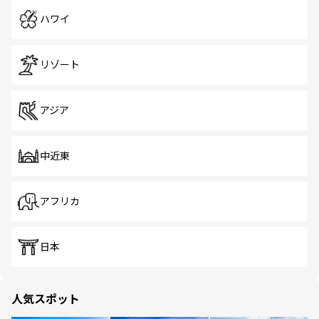
ハワイ
リゾート
アジア
中近東
アフリカ
日本
人気スポット