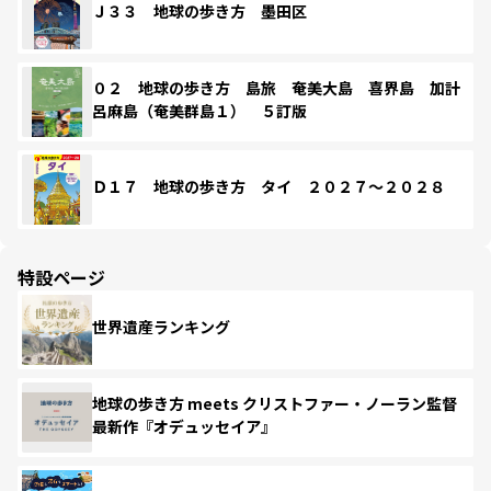
Ｊ３３ 地球の歩き方 墨田区
０２ 地球の歩き方 島旅 奄美大島 喜界島 加計
呂麻島（奄美群島１） ５訂版
Ｄ１７ 地球の歩き方 タイ ２０２７～２０２８
特設ページ
世界遺産ランキング
地球の歩き方 meets クリストファー・ノーラン監督
最新作『オデュッセイア』