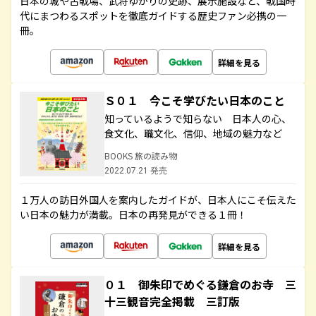
日本の城や古戦場、武将ゆかりの史跡、展示施設など、戦国時
代にまつわるスポットを徹底ガイドする歴史ファン必携の一
冊。
詳細を見る
Ｓ０１ 今こそ学びたい日本のこと
知っているようで知らない 日本人の心、
食文化、職文化、信仰、地域の魅力など
BOOKS 旅の読み物
2022.07.21 発売
１万人の訪日外国人を案内したガイドが、日本人にこそ伝えた
い日本の魅力が満載。日本の再発見ができる１冊！
詳細を見る
０１ 御朱印でめぐる鎌倉のお寺 三
十三観音完全掲載 三訂版