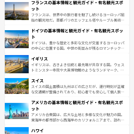
なお、新着のイタリア情報は
コンテンツ一覧
を参照してほ
フランスの基本情報と観光ガイド・有名観光スポ
文化が根付くこの国では、情熱的なフラメンコ、熱気あふ
しい。
れる闘牛、そして美味しいタパスが生活の一部となってい
ット
る。首都マドリードの洗練された雰囲気や、バルセロナの
フランスは、世界中の旅行者を魅了し続けるヨーロッパ屈
アートに溢れた街角から、地方では古代ローマ遺跡や中世
指の観光地だ。首都パリのエッフェル塔やルーブル美術館
の城塞都市、穏やかなビーチリゾートまで多彩な表情を見
といった象徴的なスポットから、田舎町の古風な美しさま
せる。地方によって風土や気候が異なるスペインはその個
ドイツの基本情報と観光ガイド・有名観光スポッ
で、幅広い魅力が詰まっている。華麗な宮殿、歴史的な大
性で訪れる人を魅了する。 なお、新着のスペイン情報は
コ
聖堂、美しいビーチ、そして豊かな自然が、訪れる者を心
ト
ンテンツ一覧
を参照してほしい。
から魅了する。また、フランスは美食の国としても知ら
ドイツは、豊かな歴史と多彩な文化が交差するヨーロッパ
れ、フランス料理はユネスコ無形文化遺産にも登録されて
の中心に位置する国。中世の街並みが残るロマンチック街
いる。シャンパンの発祥地であるランス、プロヴァンスの
道から、未来を先取りするようなモダンな都市まで多様な
香り高いラベンダー畑など、多彩な楽しみ方が可能だ。さ
イギリス
顔を持つこの国は、どこを歩いても飽きることがない。ベ
らに、パリ以外の地域にも魅力が溢れており、どの街角に
ルリンの文化的活気、バイエルン州のアルプスの絶景、そ
イギリスは、古きよき伝統と最先端が共存する国。ウェス
も豊かな歴史と文化が息づいている。パリ以外の個性あふ
してライン川沿いのワイン畑といった風景は必見。ビール
トミンスター寺院や大英博物館のようなランドマーク、歴
れる地方に足を運ぶとそれぞれで全く異なる文化を体験で
とソーセージを味わいながら地元の人と過ごす楽しい時間
史ある大学都市、美しい丘陵地帯や牧歌的な風景など、エ
きるだろう。 なお、新着のフランス情報は
コンテンツ一覧
スイス
は、お酒好きな人にはぜひ体験してほしい。 なお、新着の
リアごとに異なる魅力がある。また、優雅なアフタヌーン
を参照してほしい。
ドイツ情報は
コンテンツ一覧
を参照してほしい。
ティー、ビール好きにはたまらない英国パブ、サッカー観
スイスの国土面積は九州ほどの広さだが、運行時刻が正確
戦など、本場だからこそできる体験も豊富。イギリスを旅
な交通網が整備されており、初心者でも安心して個人旅行
して楽しみつくそう。 なお、新着のイギリス情報は
コンテ
を楽しめる。日本同様に時刻表どおりの旅が可能だ。中世
アメリカの基本情報と観光ガイド・有名観光スポ
ンツ一覧
を参照してほしい。
の建物がそのまま残る町や、スイスならではのユニークな
博物館もあり、アルプス観光だけでなく町歩きも満喫する
ット
ことができる。国民の所得が高いため物価も高いが、旅行
アメリカ合衆国は、広大な土地と多様な文化が魅力の国。
者向けの交通パス提供のサービスもあり、うまく活用すれ
東海岸の都市部から西海岸のカリフォルニアまで、訪れる
ば市内交通費無料で観光を楽しむこともできる。 なお、新
場所ごとに異なる風景と体験が待っている。ニューヨーク
着のスイス情報は
コンテンツ一覧
を参照してほしい。
ハワイ
のような巨大都市は、観光、ショッピング、エンターテイ