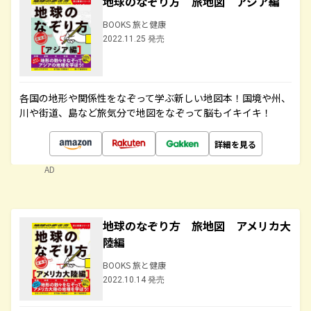
地球のなぞり方 旅地図 アジア編
BOOKS 旅と健康
2022.11.25 発売
各国の地形や関係性をなぞって学ぶ新しい地図本！国境や州、
川や街道、島など旅気分で地図をなぞって脳もイキイキ！
詳細を見る
AD
地球のなぞり方 旅地図 アメリカ大
陸編
BOOKS 旅と健康
2022.10.14 発売