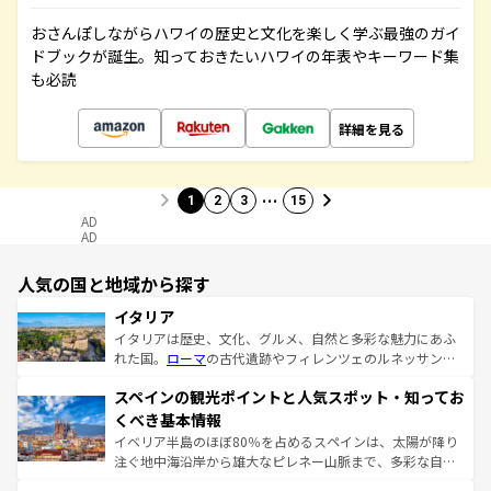
おさんぽしながらハワイの歴史と文化を楽しく学ぶ最強のガイ
ドブックが誕生。知っておきたいハワイの年表やキーワード集
も必読
詳細を見る
…
1
2
3
15
AD
AD
人気の国と地域から探す
イタリア
イタリアは歴史、文化、グルメ、自然と多彩な魅力にあふ
れた国。
ローマ
の古代遺跡やフィレンツェのルネッサンス
美術、ヴェネツィアの運河など、歴史あるスポットはもち
スペインの観光ポイントと人気スポット・知ってお
ろん、トスカーナの美しい田園風景やアマルフィ海岸の絶
景など、自然景観も見逃せない。観光の合間には、本場の
くべき基本情報
ピザやパスタなど、絶品のイタリア料理を堪能することも
イベリア半島のほぼ80％を占めるスペインは、太陽が降り
できる。朝目覚めてから夜眠るまで、すべての瞬間を楽し
注ぐ地中海沿岸から雄大なピレネー山脈まで、多彩な自然
ませてくれるイタリアで、忘れられない旅をしてみよう！
と文化が詰まったヨーロッパ屈指の旅行先だ。多様な地域