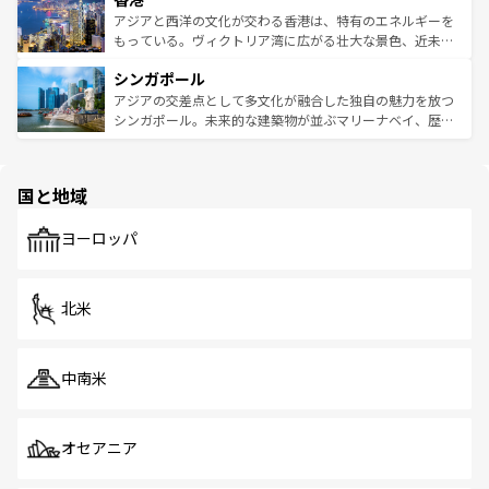
ひ現地で味わいたい。どの地域を訪れてもあたたかい人々
帯で自然と触れ合い、南部ではプーケットやクラビの美し
アジアと西洋の文化が交わる香港は、特有のエネルギーを
が旅行者を迎えてくれるので、きっと忘れられない旅にな
いビーチでリゾート気分を楽しむことができる。タイ料理
もっている。ヴィクトリア湾に広がる壮大な景色、近未来
るはずだ。 なお、新着のベトナム情報は
コンテンツ一覧
を
は世界的に有名で、屋台から高級レストランまで味覚を刺
的なアートスポット、そして歴史と現代が融合した町並
参照してほしい。
シンガポール
激する。気候は一年中温暖で、どの季節にも異なる楽しみ
み、どこを訪れても感動するはず。観光スポットが密集し
が待っている。親しみやすいタイの人々、仏教を中心とし
ており、効率よく見どころを回れるのも魅力。息をのむよ
アジアの交差点として多文化が融合した独自の魅力を放つ
た文化、そして多様な観光資源が、訪れる旅人を魅了し続
うな絶景から文化的な体験まで、香港を存分に楽しみ尽く
シンガポール。未来的な建築物が並ぶマリーナベイ、歴史
ける。 なお、新着のタイ情報は
コンテンツ一覧
を参照して
そう。 なお、新着の香港情報は
コンテンツ一覧
を参照して
と伝統を感じられるエスニックタウン、多数の緑豊かな公
ほしい。
ほしい。
園や自然保護区など、自然が調和した近代的な景観と文化
の多様性あふれるカラフルな町は、どこを歩いても新しい
国と地域
発見がある。さらに、治安のよさや充実した公共交通機関
も、旅行者にとっては魅力的なポイント。グルメも豊富
で、ホーカーズは地元の風情を楽しめる外せないスポット
ヨーロッパ
だ。訪れる人を飽きさせないシンガポールで、多様な魅力
を体感しよう。 なお、新着のシンガポール情報は
コンテン
ツ一覧
を参照してほしい。
北米
中南米
オセアニア