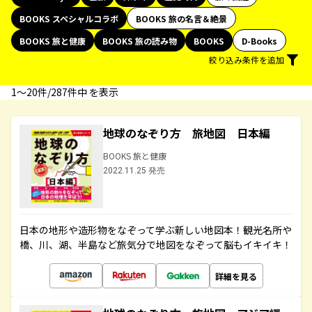
BOOKS スペシャルコラボ
BOOKS 旅の名言＆絶景
BOOKS 旅と健康
BOOKS 旅の読み物
BOOKS
D-Books
絞り込み条件を追加
1〜20件/287件中 を表示
地球のなぞり方 旅地図 日本編
BOOKS 旅と健康
2022.11.25 発売
日本の地形や造形物をなぞって学ぶ新しい地図本！観光名所や
橋、川、湖、半島など旅気分で地図をなぞって脳もイキイキ！
詳細を見る