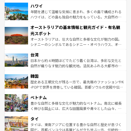
場所ごとに異なる風景と体験が待っている。ニューヨーク
着のスイス情報は
コンテンツ一覧
を参照してほしい。
ハワイ
のような巨大都市は、観光、ショッピング、エンターテイ
ンメントが詰まった刺激的なスポットだ。一方、アメリカ
年間を通じて温暖な気候に恵まれ、多くの島で構成される
西部には大自然が広がり、グランドキャニオンやイエロー
ハワイは、どの島も独自の魅力をもっている。大自然の神
ストーン国立公園といった絶景が堪能できる。さらに、南
秘を感じたいなら、火山が生み出した壮大な景観を誇るハ
オーストラリアの基本情報と観光ガイド・有名観
部のニューオーリンズでは、音楽と美食が融合した独特の
ワイ島は見逃せない。また、定番の観光地といえばオアフ
文化が魅力。旅行者はアメリカの各地域で異なる魅力を楽
島だが、静かな自然を求めるならマウイ島やカウアイ島が
光スポット
しみながら、その多様性と豊かな歴史を感じることができ
おすすめ。エメラルドグリーンに輝く海をはじめ、豊かな
オーストラリアは、壮大な自然と多様な文化が魅力の国。
るだろう。車でのロードトリップや列車の旅も、アメリカ
文化や歴史が息づいている。「アロハスピリット」と呼ば
シドニーのシンボルであるシドニー・オペラハウス、オー
ならではの贅沢な旅のスタイルだ。 なお、新着のアメリカ
れるおもてなしの心で訪れる人々を迎えてくれるハワイの
ストラリア東海岸北部に広がる大サンゴ礁地帯グレートバ
情報は
コンテンツ一覧
を参照してほしい。
人々、おいしいローカルフードやハワイアンミュージッ
台湾
リアリーフや大陸中央部にそびえるウルル（エアーズロッ
ク、伝統的なフラダンスなど、すべてがハワイの魅力を彩
ク）、タスマニアの美しい原生林やケアンズの熱帯雨林な
日本から約４時間ほどでたどり着く台湾は、多彩な文化と
っている。訪れるたびに新しい発見と感動が待っているハ
ど、見どころがたくさん。また、カフェやワイン、オージ
自然が織りなす魅力的な観光地。活気あふれる大都市の台
ワイを、存分に味わってほしい。 なお、新着のハワイ情報
ービーフなどの食文化も豊かで、美味しいものであふれて
北やノスタルジックな町並みが人気な九份（ジォウフェ
は
コンテンツ一覧
を参照してほしい。
韓国
いる。アクティビティも充実しており、サーフィンやダイ
ン）、静ひつな山岳地帯である台湾東部など、都市の喧騒
ビング、ハイキングなど、アウトドア好きにはたまらな
と山間の静けさが共存しており、訪れる人に新しい発見と
歴史ある王朝文化が残る一方で、最先端のファッションやK
い。オーストラリアの多彩な魅力を存分に味わいつくそ
驚きをもたらしてくれる。また、奥深い台湾の食文化も魅
-POPで世界を席巻している韓国。首都ソウルの宮殿や伝統
う。 なお、新着のオーストラリア情報は
コンテンツ一覧
を
力で、夜市などの屋台グルメから高級料理、ヘルシーで美
家屋が並ぶエリアでは韓国の歴史と文化に浸ることがで
参照してほしい。
ベトナム
容にもいいと評判のスイーツなど、バラエティ豊かな料理
き、地方に足を延ばせば四季折々の自然美を楽しむことが
が味わえる。 なお、新着の台湾情報は
コンテンツ一覧
を参
できる。そして、キムチや焼肉、絶品のストリートフード
豊かな自然と多様な文化が魅力的なベトナム。南北に細長
照してほしい。
まで、さまざまな韓国料理が待っている。夜には、韓国な
く伸びる国土には、広大な田園風景や青々とした山々、世
らではのナイトライフも堪能できる。あたたかいホスピタ
界遺産に登録された壮大な自然景観が点在し、都市部では
タイ
リティに包まれながら、韓国の多彩な魅力を心ゆくまで味
急速な発展と共に伝統が息づく。ハノイの古い町並みやホ
わってみてほしい。 なお、新着の韓国情報は
コンテンツ一
ーチミン市のフランス統治時代の建物も、独特の雰囲気を
タイは、東南アジアに位置する豊かな自然と歴史が息づく
覧
を参照してほしい。
醸し出している。また、バラエティの豊かさとおいしさで
国だ。首都バンコクは高層ビルが立ち並ぶ一方、伝統的な