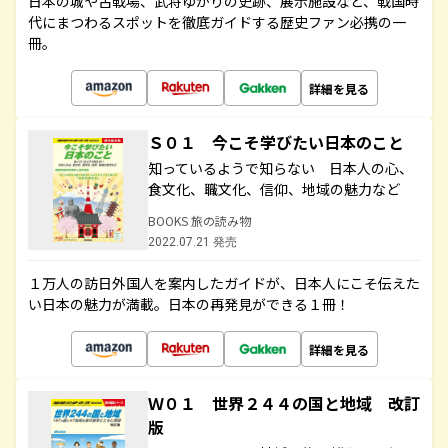
日本の城や古戦場、武将ゆかりの史跡、展示施設など、戦国時
代にまつわるスポットを徹底ガイドする歴史ファン必携の一
冊。
詳細を見る
Ｓ０１ 今こそ学びたい日本のこと
知っているようで知らない 日本人の心、
食文化、職文化、信仰、地域の魅力など
BOOKS 旅の読み物
2022.07.21 発売
１万人の訪日外国人を案内したガイドが、日本人にこそ伝えた
い日本の魅力が満載。日本の再発見ができる１冊！
詳細を見る
Ｗ０１ 世界２４４の国と地域 改訂
版