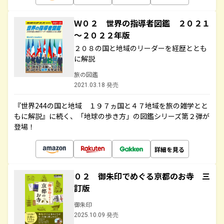
Ｗ０２ 世界の指導者図鑑 ２０２１
～２０２２年版
２０８の国と地域のリーダーを経歴ととも
に解説
旅の図鑑
2021.03.18 発売
『世界244の国と地域 １９７ヵ国と４７地域を旅の雑学とと
もに解説』に続く、「地球の歩き方」の図鑑シリーズ第２弾が
登場！
詳細を見る
０２ 御朱印でめぐる京都のお寺 三
訂版
御朱印
2025.10.09 発売