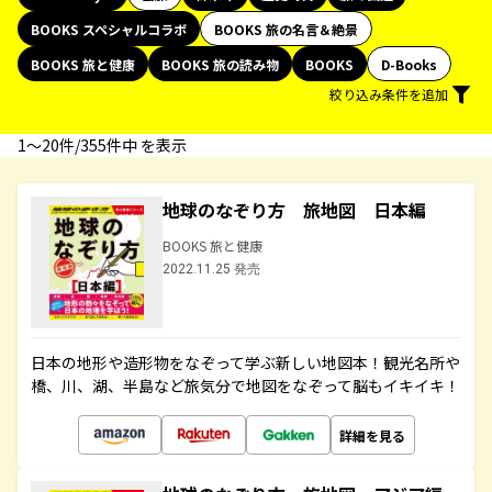
BOOKS スペシャルコラボ
BOOKS 旅の名言＆絶景
BOOKS 旅と健康
BOOKS 旅の読み物
BOOKS
D-Books
絞り込み条件を追加
1〜20件/355件中 を表示
地球のなぞり方 旅地図 日本編
BOOKS 旅と健康
2022.11.25 発売
日本の地形や造形物をなぞって学ぶ新しい地図本！観光名所や
橋、川、湖、半島など旅気分で地図をなぞって脳もイキイキ！
詳細を見る