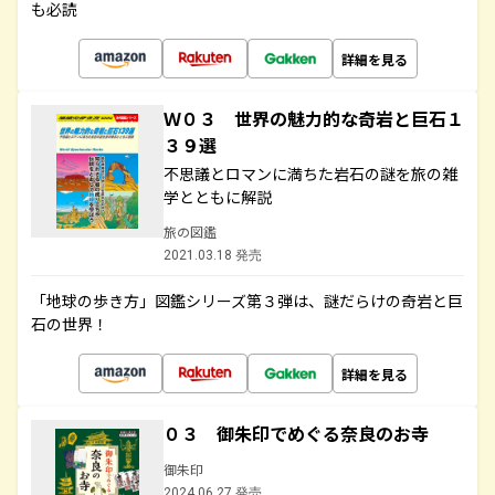
も必読
詳細を見る
Ｗ０３ 世界の魅力的な奇岩と巨石１
３９選
不思議とロマンに満ちた岩石の謎を旅の雑
学とともに解説
旅の図鑑
2021.03.18 発売
「地球の歩き方」図鑑シリーズ第３弾は、謎だらけの奇岩と巨
石の世界！
詳細を見る
０３ 御朱印でめぐる奈良のお寺
御朱印
2024.06.27 発売