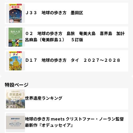
Ｊ３３ 地球の歩き方 墨田区
０２ 地球の歩き方 島旅 奄美大島 喜界島 加計
呂麻島（奄美群島１） ５訂版
Ｄ１７ 地球の歩き方 タイ ２０２７～２０２８
特設ページ
世界遺産ランキング
地球の歩き方 meets クリストファー・ノーラン監督
最新作『オデュッセイア』