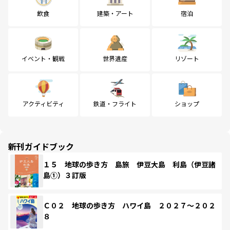
飲食
建築・アート
宿泊
イベント・観戦
世界遺産
リゾート
アクティビティ
鉄道・フライト
ショップ
新刊ガイドブック
１５ 地球の歩き方 島旅 伊豆大島 利島（伊豆諸
島①）３訂版
Ｃ０２ 地球の歩き方 ハワイ島 ２０２７～２０２
８