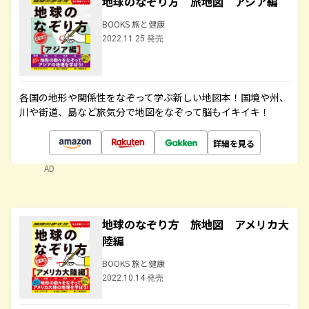
地球のなぞり方 旅地図 アジア編
BOOKS 旅と健康
2022.11.25 発売
各国の地形や関係性をなぞって学ぶ新しい地図本！国境や州、
川や街道、島など旅気分で地図をなぞって脳もイキイキ！
詳細を見る
AD
地球のなぞり方 旅地図 アメリカ大
陸編
BOOKS 旅と健康
2022.10.14 発売