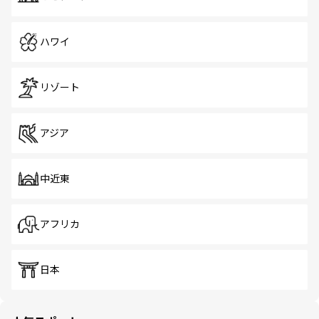
ハワイ
リゾート
アジア
中近東
アフリカ
日本