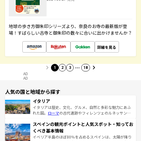
地球の歩き方御朱印シリーズより、奈良のお寺の最新版が登
場！すばらしい古寺と御朱印の数々に合いに出かけませんか？
詳細を見る
…
1
2
3
18
AD
AD
人気の国と地域から探す
イタリア
イタリアは歴史、文化、グルメ、自然と多彩な魅力にあふ
れた国。
ローマ
の古代遺跡やフィレンツェのルネッサンス
美術、ヴェネツィアの運河など、歴史あるスポットはもち
スペインの観光ポイントと人気スポット・知ってお
ろん、トスカーナの美しい田園風景やアマルフィ海岸の絶
景など、自然景観も見逃せない。観光の合間には、本場の
くべき基本情報
ピザやパスタなど、絶品のイタリア料理を堪能することも
イベリア半島のほぼ80％を占めるスペインは、太陽が降り