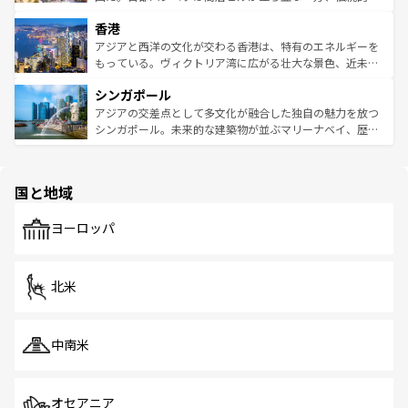
世界中の食通を魅了してやまないベトナム料理も魅力のひ
寺院や市場がいたるところに点在し、古きよき文化と現代
香港
とつ。フォーやバインミー、ベトナムコーヒーなどは、ぜ
の活気が交差している。北部ではチェンマイなどの山岳地
ひ現地で味わいたい。どの地域を訪れてもあたたかい人々
帯で自然と触れ合い、南部ではプーケットやクラビの美し
アジアと西洋の文化が交わる香港は、特有のエネルギーを
が旅行者を迎えてくれるので、きっと忘れられない旅にな
いビーチでリゾート気分を楽しむことができる。タイ料理
もっている。ヴィクトリア湾に広がる壮大な景色、近未来
るはずだ。 なお、新着のベトナム情報は
コンテンツ一覧
を
は世界的に有名で、屋台から高級レストランまで味覚を刺
的なアートスポット、そして歴史と現代が融合した町並
参照してほしい。
シンガポール
激する。気候は一年中温暖で、どの季節にも異なる楽しみ
み、どこを訪れても感動するはず。観光スポットが密集し
が待っている。親しみやすいタイの人々、仏教を中心とし
ており、効率よく見どころを回れるのも魅力。息をのむよ
アジアの交差点として多文化が融合した独自の魅力を放つ
た文化、そして多様な観光資源が、訪れる旅人を魅了し続
うな絶景から文化的な体験まで、香港を存分に楽しみ尽く
シンガポール。未来的な建築物が並ぶマリーナベイ、歴史
ける。 なお、新着のタイ情報は
コンテンツ一覧
を参照して
そう。 なお、新着の香港情報は
コンテンツ一覧
を参照して
と伝統を感じられるエスニックタウン、多数の緑豊かな公
ほしい。
ほしい。
園や自然保護区など、自然が調和した近代的な景観と文化
の多様性あふれるカラフルな町は、どこを歩いても新しい
国と地域
発見がある。さらに、治安のよさや充実した公共交通機関
も、旅行者にとっては魅力的なポイント。グルメも豊富
で、ホーカーズは地元の風情を楽しめる外せないスポット
ヨーロッパ
だ。訪れる人を飽きさせないシンガポールで、多様な魅力
を体感しよう。 なお、新着のシンガポール情報は
コンテン
ツ一覧
を参照してほしい。
北米
中南米
オセアニア