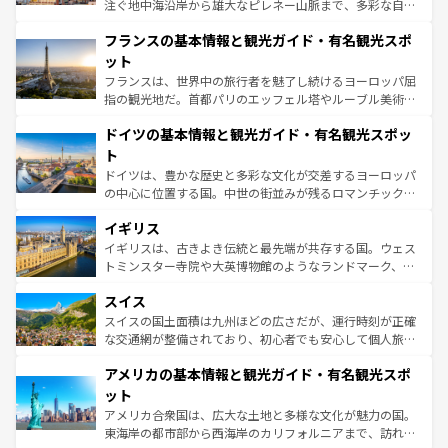
できる。朝目覚めてから夜眠るまで、すべての瞬間を楽し
注ぐ地中海沿岸から雄大なピレネー山脈まで、多彩な自然
ませてくれるイタリアで、忘れられない旅をしてみよう！
と文化が詰まったヨーロッパ屈指の旅行先だ。多様な地域
なお、新着のイタリア情報は
コンテンツ一覧
を参照してほ
フランスの基本情報と観光ガイド・有名観光スポ
文化が根付くこの国では、情熱的なフラメンコ、熱気あふ
しい。
れる闘牛、そして美味しいタパスが生活の一部となってい
ット
る。首都マドリードの洗練された雰囲気や、バルセロナの
フランスは、世界中の旅行者を魅了し続けるヨーロッパ屈
アートに溢れた街角から、地方では古代ローマ遺跡や中世
指の観光地だ。首都パリのエッフェル塔やルーブル美術館
の城塞都市、穏やかなビーチリゾートまで多彩な表情を見
といった象徴的なスポットから、田舎町の古風な美しさま
せる。地方によって風土や気候が異なるスペインはその個
ドイツの基本情報と観光ガイド・有名観光スポッ
で、幅広い魅力が詰まっている。華麗な宮殿、歴史的な大
性で訪れる人を魅了する。 なお、新着のスペイン情報は
コ
聖堂、美しいビーチ、そして豊かな自然が、訪れる者を心
ト
ンテンツ一覧
を参照してほしい。
から魅了する。また、フランスは美食の国としても知ら
ドイツは、豊かな歴史と多彩な文化が交差するヨーロッパ
れ、フランス料理はユネスコ無形文化遺産にも登録されて
の中心に位置する国。中世の街並みが残るロマンチック街
いる。シャンパンの発祥地であるランス、プロヴァンスの
道から、未来を先取りするようなモダンな都市まで多様な
香り高いラベンダー畑など、多彩な楽しみ方が可能だ。さ
イギリス
顔を持つこの国は、どこを歩いても飽きることがない。ベ
らに、パリ以外の地域にも魅力が溢れており、どの街角に
ルリンの文化的活気、バイエルン州のアルプスの絶景、そ
イギリスは、古きよき伝統と最先端が共存する国。ウェス
も豊かな歴史と文化が息づいている。パリ以外の個性あふ
してライン川沿いのワイン畑といった風景は必見。ビール
トミンスター寺院や大英博物館のようなランドマーク、歴
れる地方に足を運ぶとそれぞれで全く異なる文化を体験で
とソーセージを味わいながら地元の人と過ごす楽しい時間
史ある大学都市、美しい丘陵地帯や牧歌的な風景など、エ
きるだろう。 なお、新着のフランス情報は
コンテンツ一覧
スイス
は、お酒好きな人にはぜひ体験してほしい。 なお、新着の
リアごとに異なる魅力がある。また、優雅なアフタヌーン
を参照してほしい。
ドイツ情報は
コンテンツ一覧
を参照してほしい。
ティー、ビール好きにはたまらない英国パブ、サッカー観
スイスの国土面積は九州ほどの広さだが、運行時刻が正確
戦など、本場だからこそできる体験も豊富。イギリスを旅
な交通網が整備されており、初心者でも安心して個人旅行
して楽しみつくそう。 なお、新着のイギリス情報は
コンテ
を楽しめる。日本同様に時刻表どおりの旅が可能だ。中世
アメリカの基本情報と観光ガイド・有名観光スポ
ンツ一覧
を参照してほしい。
の建物がそのまま残る町や、スイスならではのユニークな
博物館もあり、アルプス観光だけでなく町歩きも満喫する
ット
ことができる。国民の所得が高いため物価も高いが、旅行
アメリカ合衆国は、広大な土地と多様な文化が魅力の国。
者向けの交通パス提供のサービスもあり、うまく活用すれ
東海岸の都市部から西海岸のカリフォルニアまで、訪れる
ば市内交通費無料で観光を楽しむこともできる。 なお、新