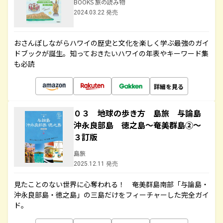
BOOKS 旅の読み物
2024.03.22 発売
おさんぽしながらハワイの歴史と文化を楽しく学ぶ最強のガイ
ドブックが誕生。知っておきたいハワイの年表やキーワード集
も必読
詳細を見る
０３ 地球の歩き方 島旅 与論島
沖永良部島 徳之島～奄美群島②～
３訂版
島旅
2025.12.11 発売
見たことのない世界に心奪われる！ 奄美群島南部「与論島・
沖永良部島・徳之島」の三島だけをフィーチャーした完全ガイ
ド。