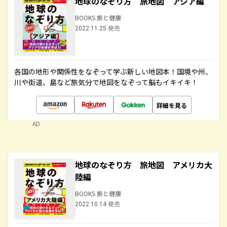
地球のなぞり方 旅地図 アジア編
BOOKS 旅と健康
2022.11.25 発売
各国の地形や関係性をなぞって学ぶ新しい地図本！国境や州、
川や街道、島など旅気分で地図をなぞって脳もイキイキ！
詳細を見る
AD
地球のなぞり方 旅地図 アメリカ大
陸編
BOOKS 旅と健康
2022.10.14 発売