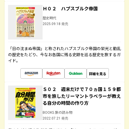
Ｈ０２ ハプスブルク帝国
歴史時代
2025.09.18 発売
「日の沈まぬ帝国」と称されたハプスブルク帝国の栄光と動乱
の歴史をたどり、今なお各国に残る史跡を巡る歴史を旅するガ
イド。
詳細を見る
Ｓ０２ 週末だけで７０ヵ国１５９都
市を旅したリーマントラベラーが教え
る自分の時間の作り方
BOOKS 旅の読み物
2022.07.21 発売