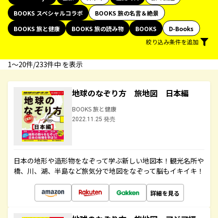
BOOKS スペシャルコラボ
BOOKS 旅の名言＆絶景
BOOKS 旅と健康
BOOKS 旅の読み物
BOOKS
D-Books
絞り込み条件を追加
1〜20件/233件中 を表示
地球のなぞり方 旅地図 日本編
BOOKS 旅と健康
2022.11.25 発売
日本の地形や造形物をなぞって学ぶ新しい地図本！観光名所や
橋、川、湖、半島など旅気分で地図をなぞって脳もイキイキ！
詳細を見る