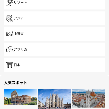
リゾート
アジア
中近東
アフリカ
日本
人気スポット