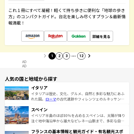
これ１冊にすべて凝縮！軽くて持ち歩きに便利な「地球の歩き
方」のコンパクトガイド。台北を楽しみ尽くすプラン＆最新情
報満載！
詳細を見る
…
1
2
3
12
AD
AD
人気の国と地域から探す
イタリア
イタリアは歴史、文化、グルメ、自然と多彩な魅力にあふ
れた国。
ローマ
の古代遺跡やフィレンツェのルネッサンス
美術、ヴェネツィアの運河など、歴史あるスポットはもち
スペイン
ろん、トスカーナの美しい田園風景やアマルフィ海岸の絶
景など、自然景観も見逃せない。観光の合間には、本場の
イベリア半島のほぼ80％を占めるスペインは、太陽が降り
ピザやパスタなど、絶品のイタリア料理を堪能することも
注ぐ地中海沿岸から雄大なピレネー山脈まで、多彩な自然
できる。朝目覚めてから夜眠るまで、すべての瞬間を楽し
と文化が詰まったヨーロッパ屈指の旅行先だ。多様な地域
フランスの基本情報と観光ガイド・有名観光スポ
ませてくれるイタリアで、忘れられない旅をしてみよう！
文化が根付くこの国では、情熱的なフラメンコ、熱気あふ