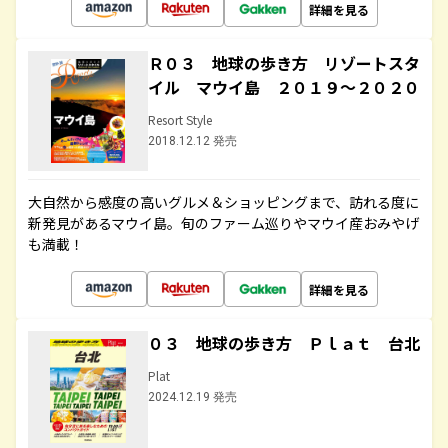
詳細を見る
Ｒ０３ 地球の歩き方 リゾートスタ
イル マウイ島 ２０１９～２０２０
Resort Style
2018.12.12 発売
大自然から感度の高いグルメ＆ショッピングまで、訪れる度に
新発見があるマウイ島。旬のファーム巡りやマウイ産おみやげ
も満載！
詳細を見る
０３ 地球の歩き方 Ｐｌａｔ 台北
Plat
2024.12.19 発売