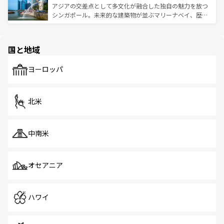
が待っている。親しみやすいタイの人々、仏教を中心とし
ており、効率よく見どころを回れるのも魅力。息をのむよ
アジアの交差点として多文化が融合した独自の魅力を放つ
た文化、そして多様な観光資源が、訪れる旅人を魅了し続
うな絶景から文化的な体験まで、香港を存分に楽しみ尽く
シンガポール。未来的な建築物が並ぶマリーナベイ、歴史
ける。 なお、新着のタイ情報は
コンテンツ一覧
を参照して
そう。 なお、新着の香港情報は
コンテンツ一覧
を参照して
と伝統を感じられるエスニックタウン、多数の緑豊かな公
ほしい。
ほしい。
園や自然保護区など、自然が調和した近代的な景観と文化
の多様性あふれるカラフルな町は、どこを歩いても新しい
国と地域
発見がある。さらに、治安のよさや充実した公共交通機関
も、旅行者にとっては魅力的なポイント。グルメも豊富
で、ホーカーズは地元の風情を楽しめる外せないスポット
ヨーロッパ
だ。訪れる人を飽きさせないシンガポールで、多様な魅力
を体感しよう。 なお、新着のシンガポール情報は
コンテン
ツ一覧
を参照してほしい。
北米
中南米
オセアニア
ハワイ