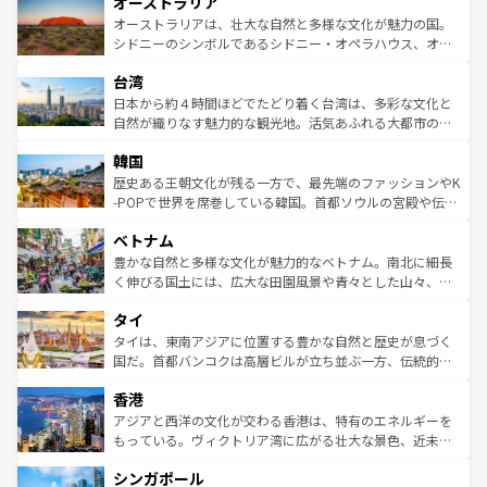
オーストラリア
部のニューオーリンズでは、音楽と美食が融合した独特の
ワイ島は見逃せない。また、定番の観光地といえばオアフ
文化が魅力。旅行者はアメリカの各地域で異なる魅力を楽
島だが、静かな自然を求めるならマウイ島やカウアイ島が
オーストラリアは、壮大な自然と多様な文化が魅力の国。
しみながら、その多様性と豊かな歴史を感じることができ
おすすめ。エメラルドグリーンに輝く海をはじめ、豊かな
シドニーのシンボルであるシドニー・オペラハウス、オー
るだろう。車でのロードトリップや列車の旅も、アメリカ
文化や歴史が息づいている。「アロハスピリット」と呼ば
ストラリア東海岸北部に広がる大サンゴ礁地帯グレートバ
ならではの贅沢な旅のスタイルだ。 なお、新着のアメリカ
台湾
れるおもてなしの心で訪れる人々を迎えてくれるハワイの
リアリーフや大陸中央部にそびえるウルル（エアーズロッ
情報は
コンテンツ一覧
を参照してほしい。
人々、おいしいローカルフードやハワイアンミュージッ
ク）、タスマニアの美しい原生林やケアンズの熱帯雨林な
日本から約４時間ほどでたどり着く台湾は、多彩な文化と
ク、伝統的なフラダンスなど、すべてがハワイの魅力を彩
ど、見どころがたくさん。また、カフェやワイン、オージ
自然が織りなす魅力的な観光地。活気あふれる大都市の台
っている。訪れるたびに新しい発見と感動が待っているハ
ービーフなどの食文化も豊かで、美味しいものであふれて
北やノスタルジックな町並みが人気な九份（ジォウフェ
ワイを、存分に味わってほしい。 なお、新着のハワイ情報
韓国
いる。アクティビティも充実しており、サーフィンやダイ
ン）、静ひつな山岳地帯である台湾東部など、都市の喧騒
は
コンテンツ一覧
を参照してほしい。
ビング、ハイキングなど、アウトドア好きにはたまらな
と山間の静けさが共存しており、訪れる人に新しい発見と
歴史ある王朝文化が残る一方で、最先端のファッションやK
い。オーストラリアの多彩な魅力を存分に味わいつくそ
驚きをもたらしてくれる。また、奥深い台湾の食文化も魅
-POPで世界を席巻している韓国。首都ソウルの宮殿や伝統
う。 なお、新着のオーストラリア情報は
コンテンツ一覧
を
力で、夜市などの屋台グルメから高級料理、ヘルシーで美
家屋が並ぶエリアでは韓国の歴史と文化に浸ることがで
参照してほしい。
ベトナム
容にもいいと評判のスイーツなど、バラエティ豊かな料理
き、地方に足を延ばせば四季折々の自然美を楽しむことが
が味わえる。 なお、新着の台湾情報は
コンテンツ一覧
を参
できる。そして、キムチや焼肉、絶品のストリートフード
豊かな自然と多様な文化が魅力的なベトナム。南北に細長
照してほしい。
まで、さまざまな韓国料理が待っている。夜には、韓国な
く伸びる国土には、広大な田園風景や青々とした山々、世
らではのナイトライフも堪能できる。あたたかいホスピタ
界遺産に登録された壮大な自然景観が点在し、都市部では
タイ
リティに包まれながら、韓国の多彩な魅力を心ゆくまで味
急速な発展と共に伝統が息づく。ハノイの古い町並みやホ
わってみてほしい。 なお、新着の韓国情報は
コンテンツ一
ーチミン市のフランス統治時代の建物も、独特の雰囲気を
タイは、東南アジアに位置する豊かな自然と歴史が息づく
覧
を参照してほしい。
醸し出している。また、バラエティの豊かさとおいしさで
国だ。首都バンコクは高層ビルが立ち並ぶ一方、伝統的な
世界中の食通を魅了してやまないベトナム料理も魅力のひ
寺院や市場がいたるところに点在し、古きよき文化と現代
香港
とつ。フォーやバインミー、ベトナムコーヒーなどは、ぜ
の活気が交差している。北部ではチェンマイなどの山岳地
ひ現地で味わいたい。どの地域を訪れてもあたたかい人々
帯で自然と触れ合い、南部ではプーケットやクラビの美し
アジアと西洋の文化が交わる香港は、特有のエネルギーを
が旅行者を迎えてくれるので、きっと忘れられない旅にな
いビーチでリゾート気分を楽しむことができる。タイ料理
もっている。ヴィクトリア湾に広がる壮大な景色、近未来
るはずだ。 なお、新着のベトナム情報は
コンテンツ一覧
を
は世界的に有名で、屋台から高級レストランまで味覚を刺
的なアートスポット、そして歴史と現代が融合した町並
参照してほしい。
シンガポール
激する。気候は一年中温暖で、どの季節にも異なる楽しみ
み、どこを訪れても感動するはず。観光スポットが密集し