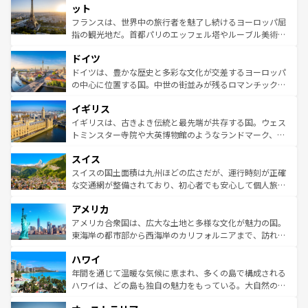
なお、新着のイタリア情報は
コンテンツ一覧
を参照してほ
れる闘牛、そして美味しいタパスが生活の一部となってい
ット
しい。
る。首都マドリードの洗練された雰囲気や、バルセロナの
フランスは、世界中の旅行者を魅了し続けるヨーロッパ屈
アートに溢れた街角から、地方では古代ローマ遺跡や中世
指の観光地だ。首都パリのエッフェル塔やルーブル美術館
の城塞都市、穏やかなビーチリゾートまで多彩な表情を見
といった象徴的なスポットから、田舎町の古風な美しさま
せる。地方によって風土や気候が異なるスペインはその個
ドイツ
で、幅広い魅力が詰まっている。華麗な宮殿、歴史的な大
性で訪れる人を魅了する。 なお、新着のスペイン情報は
コ
聖堂、美しいビーチ、そして豊かな自然が、訪れる者を心
ドイツは、豊かな歴史と多彩な文化が交差するヨーロッパ
ンテンツ一覧
を参照してほしい。
から魅了する。また、フランスは美食の国としても知ら
の中心に位置する国。中世の街並みが残るロマンチック街
れ、フランス料理はユネスコ無形文化遺産にも登録されて
道から、未来を先取りするようなモダンな都市まで多様な
イギリス
いる。シャンパンの発祥地であるランス、プロヴァンスの
顔を持つこの国は、どこを歩いても飽きることがない。ベ
香り高いラベンダー畑など、多彩な楽しみ方が可能だ。さ
ルリンの文化的活気、バイエルン州のアルプスの絶景、そ
イギリスは、古きよき伝統と最先端が共存する国。ウェス
らに、パリ以外の地域にも魅力が溢れており、どの街角に
してライン川沿いのワイン畑といった風景は必見。ビール
トミンスター寺院や大英博物館のようなランドマーク、歴
も豊かな歴史と文化が息づいている。パリ以外の個性あふ
とソーセージを味わいながら地元の人と過ごす楽しい時間
史ある大学都市、美しい丘陵地帯や牧歌的な風景など、エ
れる地方に足を運ぶとそれぞれで全く異なる文化を体験で
スイス
は、お酒好きな人にはぜひ体験してほしい。 なお、新着の
リアごとに異なる魅力がある。また、優雅なアフタヌーン
きるだろう。 なお、新着のフランス情報は
コンテンツ一覧
ドイツ情報は
コンテンツ一覧
を参照してほしい。
ティー、ビール好きにはたまらない英国パブ、サッカー観
スイスの国土面積は九州ほどの広さだが、運行時刻が正確
を参照してほしい。
戦など、本場だからこそできる体験も豊富。イギリスを旅
な交通網が整備されており、初心者でも安心して個人旅行
して楽しみつくそう。 なお、新着のイギリス情報は
コンテ
を楽しめる。日本同様に時刻表どおりの旅が可能だ。中世
アメリカ
ンツ一覧
を参照してほしい。
の建物がそのまま残る町や、スイスならではのユニークな
博物館もあり、アルプス観光だけでなく町歩きも満喫する
アメリカ合衆国は、広大な土地と多様な文化が魅力の国。
ことができる。国民の所得が高いため物価も高いが、旅行
東海岸の都市部から西海岸のカリフォルニアまで、訪れる
者向けの交通パス提供のサービスもあり、うまく活用すれ
場所ごとに異なる風景と体験が待っている。ニューヨーク
ハワイ
ば市内交通費無料で観光を楽しむこともできる。 なお、新
のような巨大都市は、観光、ショッピング、エンターテイ
着のスイス情報は
コンテンツ一覧
を参照してほしい。
ンメントが詰まった刺激的なスポットだ。一方、アメリカ
年間を通じて温暖な気候に恵まれ、多くの島で構成される
西部には大自然が広がり、グランドキャニオンやイエロー
ハワイは、どの島も独自の魅力をもっている。大自然の神
ストーン国立公園といった絶景が堪能できる。さらに、南
秘を感じたいなら、火山が生み出した壮大な景観を誇るハ