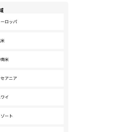
域
ヨーロッパ
北米
中南米
オセアニア
ハワイ
リゾート