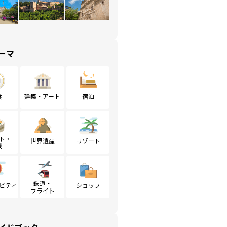
ーマ
食
建築・アート
宿泊
ト・
世界遺産
リゾート
戦
鉄道・
ビティ
ショップ
フライト