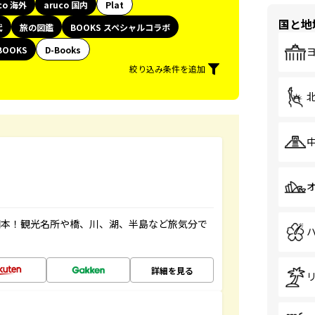
co 海外
aruco 国内
Plat
国と地
代
旅の図鑑
BOOKS スペシャルコラボ
BOOKS
D-Books
絞り込み条件を追加
図本！観光名所や橋、川、湖、半島など旅気分で
詳細を見る