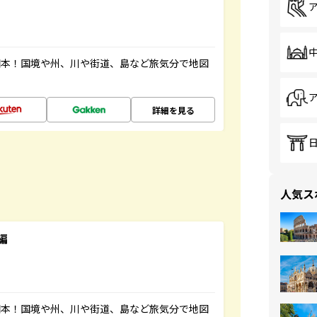
図本！国境や州、川や街道、島など旅気分で地図
詳細を見る
人気ス
編
図本！国境や州、川や街道、島など旅気分で地図