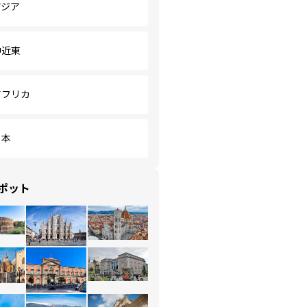
アジア
中近東
アフリカ
日本
ポット