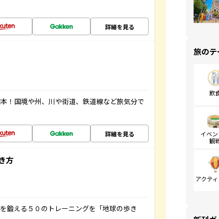
詳細を見る
旅のテ
飲
図本！国境や州、川や街道、鉄道線など旅気分で
詳細を見る
イベン
観
き方
アクティ
脳を鍛える５０のトレーニングを「地球の歩き