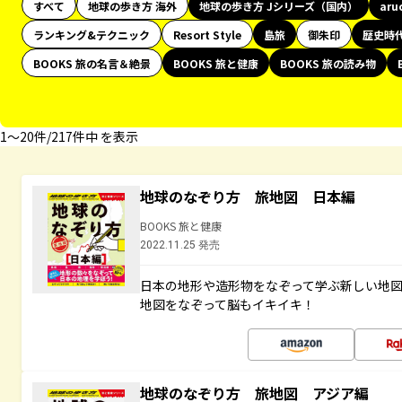
すべて
地球の歩き方 海外
地球の歩き方 Jシリーズ（国内）
aru
ランキング&テクニック
Resort Style
島旅
御朱印
歴史時
BOOKS 旅の名言＆絶景
BOOKS 旅と健康
BOOKS 旅の読み物
1〜20件/217件中 を表示
地球のなぞり方 旅地図 日本編
BOOKS 旅と健康
2022.11.25 発売
日本の地形や造形物をなぞって学ぶ新しい地
地図をなぞって脳もイキイキ！
地球のなぞり方 旅地図 アジア編