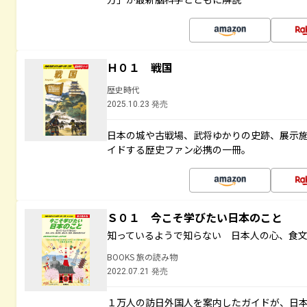
Ｈ０１ 戦国
歴史時代
2025.10.23 発売
日本の城や古戦場、武将ゆかりの史跡、展示
イドする歴史ファン必携の一冊。
Ｓ０１ 今こそ学びたい日本のこと
知っているようで知らない 日本人の心、食
BOOKS 旅の読み物
2022.07.21 発売
１万人の訪日外国人を案内したガイドが、日