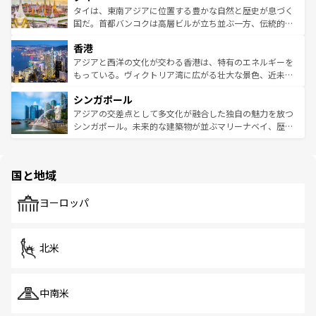
わってみてほしい。 なお、新着の韓国情報は
コンテンツ一
ーチミン市のフランス統治時代の建物も、独特の雰囲気を
タイは、東南アジアに位置する豊かな自然と歴史が息づく
覧
を参照してほしい。
醸し出している。また、バラエティの豊かさとおいしさで
国だ。首都バンコクは高層ビルが立ち並ぶ一方、伝統的な
世界中の食通を魅了してやまないベトナム料理も魅力のひ
寺院や市場がいたるところに点在し、古きよき文化と現代
香港
とつ。フォーやバインミー、ベトナムコーヒーなどは、ぜ
の活気が交差している。北部ではチェンマイなどの山岳地
ひ現地で味わいたい。どの地域を訪れてもあたたかい人々
帯で自然と触れ合い、南部ではプーケットやクラビの美し
アジアと西洋の文化が交わる香港は、特有のエネルギーを
が旅行者を迎えてくれるので、きっと忘れられない旅にな
いビーチでリゾート気分を楽しむことができる。タイ料理
もっている。ヴィクトリア湾に広がる壮大な景色、近未来
るはずだ。 なお、新着のベトナム情報は
コンテンツ一覧
を
は世界的に有名で、屋台から高級レストランまで味覚を刺
的なアートスポット、そして歴史と現代が融合した町並
参照してほしい。
シンガポール
激する。気候は一年中温暖で、どの季節にも異なる楽しみ
み、どこを訪れても感動するはず。観光スポットが密集し
が待っている。親しみやすいタイの人々、仏教を中心とし
ており、効率よく見どころを回れるのも魅力。息をのむよ
アジアの交差点として多文化が融合した独自の魅力を放つ
た文化、そして多様な観光資源が、訪れる旅人を魅了し続
うな絶景から文化的な体験まで、香港を存分に楽しみ尽く
シンガポール。未来的な建築物が並ぶマリーナベイ、歴史
ける。 なお、新着のタイ情報は
コンテンツ一覧
を参照して
そう。 なお、新着の香港情報は
コンテンツ一覧
を参照して
と伝統を感じられるエスニックタウン、多数の緑豊かな公
ほしい。
ほしい。
園や自然保護区など、自然が調和した近代的な景観と文化
の多様性あふれるカラフルな町は、どこを歩いても新しい
国と地域
発見がある。さらに、治安のよさや充実した公共交通機関
も、旅行者にとっては魅力的なポイント。グルメも豊富
で、ホーカーズは地元の風情を楽しめる外せないスポット
ヨーロッパ
だ。訪れる人を飽きさせないシンガポールで、多様な魅力
を体感しよう。 なお、新着のシンガポール情報は
コンテン
ツ一覧
を参照してほしい。
北米
中南米