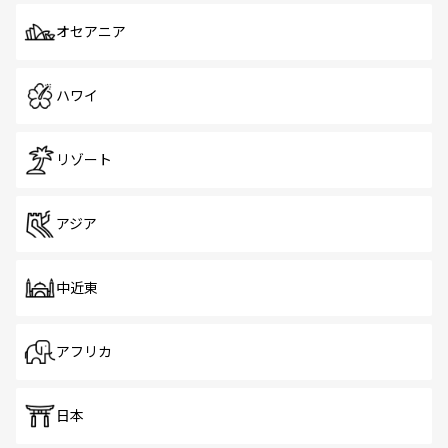
オセアニア
ハワイ
リゾート
アジア
中近東
アフリカ
日本