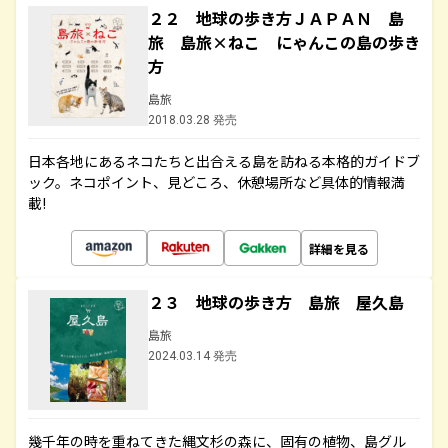
２２ 地球の歩き方ＪＡＰＡＮ 島
旅 島旅×ねこ にゃんこの島の歩き
方
島旅
2018.03.28 発売
日本各地にあるネコたちと出合える島を訪ねる本格的ガイドブ
ック。ネコポイント、見どころ、休憩場所など具体的情報満
載!
詳細を見る
２３ 地球の歩き方 島旅 屋久島
島旅
2024.03.14 発売
幾千年の時を重ねてきた縄文杉の森に、固有の植物、島グル