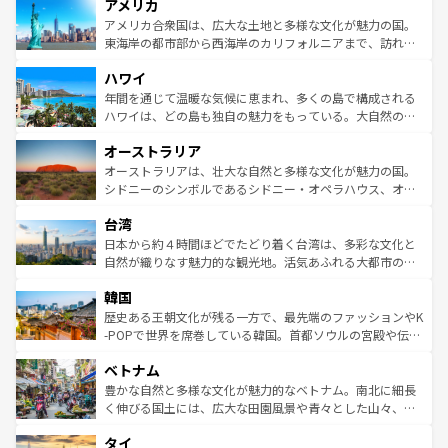
アメリカ
ンツ一覧
を参照してほしい。
の建物がそのまま残る町や、スイスならではのユニークな
博物館もあり、アルプス観光だけでなく町歩きも満喫する
アメリカ合衆国は、広大な土地と多様な文化が魅力の国。
ことができる。国民の所得が高いため物価も高いが、旅行
東海岸の都市部から西海岸のカリフォルニアまで、訪れる
者向けの交通パス提供のサービスもあり、うまく活用すれ
場所ごとに異なる風景と体験が待っている。ニューヨーク
ハワイ
ば市内交通費無料で観光を楽しむこともできる。 なお、新
のような巨大都市は、観光、ショッピング、エンターテイ
着のスイス情報は
コンテンツ一覧
を参照してほしい。
ンメントが詰まった刺激的なスポットだ。一方、アメリカ
年間を通じて温暖な気候に恵まれ、多くの島で構成される
西部には大自然が広がり、グランドキャニオンやイエロー
ハワイは、どの島も独自の魅力をもっている。大自然の神
ストーン国立公園といった絶景が堪能できる。さらに、南
秘を感じたいなら、火山が生み出した壮大な景観を誇るハ
オーストラリア
部のニューオーリンズでは、音楽と美食が融合した独特の
ワイ島は見逃せない。また、定番の観光地といえばオアフ
文化が魅力。旅行者はアメリカの各地域で異なる魅力を楽
島だが、静かな自然を求めるならマウイ島やカウアイ島が
オーストラリアは、壮大な自然と多様な文化が魅力の国。
しみながら、その多様性と豊かな歴史を感じることができ
おすすめ。エメラルドグリーンに輝く海をはじめ、豊かな
シドニーのシンボルであるシドニー・オペラハウス、オー
るだろう。車でのロードトリップや列車の旅も、アメリカ
文化や歴史が息づいている。「アロハスピリット」と呼ば
ストラリア東海岸北部に広がる大サンゴ礁地帯グレートバ
ならではの贅沢な旅のスタイルだ。 なお、新着のアメリカ
台湾
れるおもてなしの心で訪れる人々を迎えてくれるハワイの
リアリーフや大陸中央部にそびえるウルル（エアーズロッ
情報は
コンテンツ一覧
を参照してほしい。
人々、おいしいローカルフードやハワイアンミュージッ
ク）、タスマニアの美しい原生林やケアンズの熱帯雨林な
日本から約４時間ほどでたどり着く台湾は、多彩な文化と
ク、伝統的なフラダンスなど、すべてがハワイの魅力を彩
ど、見どころがたくさん。また、カフェやワイン、オージ
自然が織りなす魅力的な観光地。活気あふれる大都市の台
っている。訪れるたびに新しい発見と感動が待っているハ
ービーフなどの食文化も豊かで、美味しいものであふれて
北やノスタルジックな町並みが人気な九份（ジォウフェ
ワイを、存分に味わってほしい。 なお、新着のハワイ情報
韓国
いる。アクティビティも充実しており、サーフィンやダイ
ン）、静ひつな山岳地帯である台湾東部など、都市の喧騒
は
コンテンツ一覧
を参照してほしい。
ビング、ハイキングなど、アウトドア好きにはたまらな
と山間の静けさが共存しており、訪れる人に新しい発見と
歴史ある王朝文化が残る一方で、最先端のファッションやK
い。オーストラリアの多彩な魅力を存分に味わいつくそ
驚きをもたらしてくれる。また、奥深い台湾の食文化も魅
-POPで世界を席巻している韓国。首都ソウルの宮殿や伝統
う。 なお、新着のオーストラリア情報は
コンテンツ一覧
を
力で、夜市などの屋台グルメから高級料理、ヘルシーで美
家屋が並ぶエリアでは韓国の歴史と文化に浸ることがで
参照してほしい。
ベトナム
容にもいいと評判のスイーツなど、バラエティ豊かな料理
き、地方に足を延ばせば四季折々の自然美を楽しむことが
が味わえる。 なお、新着の台湾情報は
コンテンツ一覧
を参
できる。そして、キムチや焼肉、絶品のストリートフード
豊かな自然と多様な文化が魅力的なベトナム。南北に細長
照してほしい。
まで、さまざまな韓国料理が待っている。夜には、韓国な
く伸びる国土には、広大な田園風景や青々とした山々、世
らではのナイトライフも堪能できる。あたたかいホスピタ
界遺産に登録された壮大な自然景観が点在し、都市部では
タイ
リティに包まれながら、韓国の多彩な魅力を心ゆくまで味
急速な発展と共に伝統が息づく。ハノイの古い町並みやホ