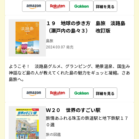
詳細を見る
１９ 地球の歩き方 島旅 淡路島
（瀬戸内の島々３） 改訂版
島旅
2024.03.07 発売
ようこそ！ 淡路島グルメ、グランピング、絶景温泉、国生み
神話など島の人が教えてくれた島の魅力をギュッと凝縮。さあ
島旅へ。
詳細を見る
Ｗ２０ 世界のすごい駅
旅情あふれる珠玉の鉄道駅と地下鉄駅１７
０選
旅の図鑑