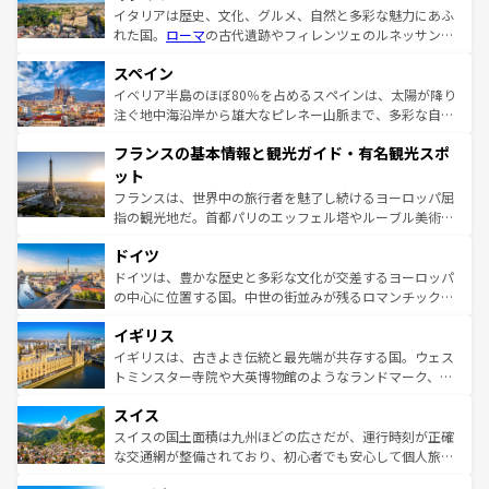
イタリアは歴史、文化、グルメ、自然と多彩な魅力にあふ
れた国。
ローマ
の古代遺跡やフィレンツェのルネッサンス
美術、ヴェネツィアの運河など、歴史あるスポットはもち
スペイン
ろん、トスカーナの美しい田園風景やアマルフィ海岸の絶
景など、自然景観も見逃せない。観光の合間には、本場の
イベリア半島のほぼ80％を占めるスペインは、太陽が降り
ピザやパスタなど、絶品のイタリア料理を堪能することも
注ぐ地中海沿岸から雄大なピレネー山脈まで、多彩な自然
できる。朝目覚めてから夜眠るまで、すべての瞬間を楽し
と文化が詰まったヨーロッパ屈指の旅行先だ。多様な地域
フランスの基本情報と観光ガイド・有名観光スポ
ませてくれるイタリアで、忘れられない旅をしてみよう！
文化が根付くこの国では、情熱的なフラメンコ、熱気あふ
なお、新着のイタリア情報は
コンテンツ一覧
を参照してほ
れる闘牛、そして美味しいタパスが生活の一部となってい
ット
しい。
る。首都マドリードの洗練された雰囲気や、バルセロナの
フランスは、世界中の旅行者を魅了し続けるヨーロッパ屈
アートに溢れた街角から、地方では古代ローマ遺跡や中世
指の観光地だ。首都パリのエッフェル塔やルーブル美術館
の城塞都市、穏やかなビーチリゾートまで多彩な表情を見
といった象徴的なスポットから、田舎町の古風な美しさま
せる。地方によって風土や気候が異なるスペインはその個
ドイツ
で、幅広い魅力が詰まっている。華麗な宮殿、歴史的な大
性で訪れる人を魅了する。 なお、新着のスペイン情報は
コ
聖堂、美しいビーチ、そして豊かな自然が、訪れる者を心
ドイツは、豊かな歴史と多彩な文化が交差するヨーロッパ
ンテンツ一覧
を参照してほしい。
から魅了する。また、フランスは美食の国としても知ら
の中心に位置する国。中世の街並みが残るロマンチック街
れ、フランス料理はユネスコ無形文化遺産にも登録されて
道から、未来を先取りするようなモダンな都市まで多様な
イギリス
いる。シャンパンの発祥地であるランス、プロヴァンスの
顔を持つこの国は、どこを歩いても飽きることがない。ベ
香り高いラベンダー畑など、多彩な楽しみ方が可能だ。さ
ルリンの文化的活気、バイエルン州のアルプスの絶景、そ
イギリスは、古きよき伝統と最先端が共存する国。ウェス
らに、パリ以外の地域にも魅力が溢れており、どの街角に
してライン川沿いのワイン畑といった風景は必見。ビール
トミンスター寺院や大英博物館のようなランドマーク、歴
も豊かな歴史と文化が息づいている。パリ以外の個性あふ
とソーセージを味わいながら地元の人と過ごす楽しい時間
史ある大学都市、美しい丘陵地帯や牧歌的な風景など、エ
れる地方に足を運ぶとそれぞれで全く異なる文化を体験で
スイス
は、お酒好きな人にはぜひ体験してほしい。 なお、新着の
リアごとに異なる魅力がある。また、優雅なアフタヌーン
きるだろう。 なお、新着のフランス情報は
コンテンツ一覧
ドイツ情報は
コンテンツ一覧
を参照してほしい。
ティー、ビール好きにはたまらない英国パブ、サッカー観
スイスの国土面積は九州ほどの広さだが、運行時刻が正確
を参照してほしい。
戦など、本場だからこそできる体験も豊富。イギリスを旅
な交通網が整備されており、初心者でも安心して個人旅行
して楽しみつくそう。 なお、新着のイギリス情報は
コンテ
を楽しめる。日本同様に時刻表どおりの旅が可能だ。中世