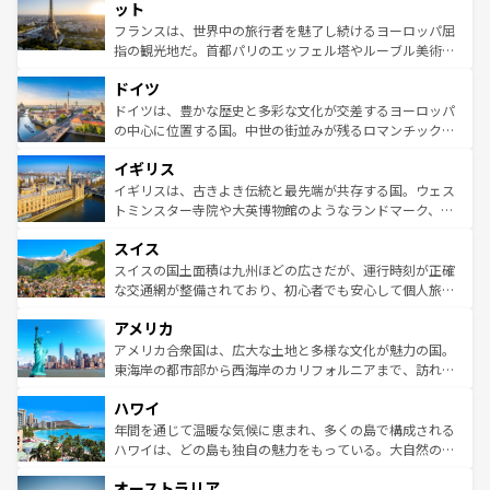
なお、新着のイタリア情報は
コンテンツ一覧
を参照してほ
れる闘牛、そして美味しいタパスが生活の一部となってい
ット
しい。
る。首都マドリードの洗練された雰囲気や、バルセロナの
フランスは、世界中の旅行者を魅了し続けるヨーロッパ屈
アートに溢れた街角から、地方では古代ローマ遺跡や中世
指の観光地だ。首都パリのエッフェル塔やルーブル美術館
の城塞都市、穏やかなビーチリゾートまで多彩な表情を見
といった象徴的なスポットから、田舎町の古風な美しさま
せる。地方によって風土や気候が異なるスペインはその個
ドイツ
で、幅広い魅力が詰まっている。華麗な宮殿、歴史的な大
性で訪れる人を魅了する。 なお、新着のスペイン情報は
コ
聖堂、美しいビーチ、そして豊かな自然が、訪れる者を心
ドイツは、豊かな歴史と多彩な文化が交差するヨーロッパ
ンテンツ一覧
を参照してほしい。
から魅了する。また、フランスは美食の国としても知ら
の中心に位置する国。中世の街並みが残るロマンチック街
れ、フランス料理はユネスコ無形文化遺産にも登録されて
道から、未来を先取りするようなモダンな都市まで多様な
イギリス
いる。シャンパンの発祥地であるランス、プロヴァンスの
顔を持つこの国は、どこを歩いても飽きることがない。ベ
香り高いラベンダー畑など、多彩な楽しみ方が可能だ。さ
ルリンの文化的活気、バイエルン州のアルプスの絶景、そ
イギリスは、古きよき伝統と最先端が共存する国。ウェス
らに、パリ以外の地域にも魅力が溢れており、どの街角に
してライン川沿いのワイン畑といった風景は必見。ビール
トミンスター寺院や大英博物館のようなランドマーク、歴
も豊かな歴史と文化が息づいている。パリ以外の個性あふ
とソーセージを味わいながら地元の人と過ごす楽しい時間
史ある大学都市、美しい丘陵地帯や牧歌的な風景など、エ
れる地方に足を運ぶとそれぞれで全く異なる文化を体験で
スイス
は、お酒好きな人にはぜひ体験してほしい。 なお、新着の
リアごとに異なる魅力がある。また、優雅なアフタヌーン
きるだろう。 なお、新着のフランス情報は
コンテンツ一覧
ドイツ情報は
コンテンツ一覧
を参照してほしい。
ティー、ビール好きにはたまらない英国パブ、サッカー観
スイスの国土面積は九州ほどの広さだが、運行時刻が正確
を参照してほしい。
戦など、本場だからこそできる体験も豊富。イギリスを旅
な交通網が整備されており、初心者でも安心して個人旅行
して楽しみつくそう。 なお、新着のイギリス情報は
コンテ
を楽しめる。日本同様に時刻表どおりの旅が可能だ。中世
アメリカ
ンツ一覧
を参照してほしい。
の建物がそのまま残る町や、スイスならではのユニークな
博物館もあり、アルプス観光だけでなく町歩きも満喫する
アメリカ合衆国は、広大な土地と多様な文化が魅力の国。
ことができる。国民の所得が高いため物価も高いが、旅行
東海岸の都市部から西海岸のカリフォルニアまで、訪れる
者向けの交通パス提供のサービスもあり、うまく活用すれ
場所ごとに異なる風景と体験が待っている。ニューヨーク
ハワイ
ば市内交通費無料で観光を楽しむこともできる。 なお、新
のような巨大都市は、観光、ショッピング、エンターテイ
着のスイス情報は
コンテンツ一覧
を参照してほしい。
ンメントが詰まった刺激的なスポットだ。一方、アメリカ
年間を通じて温暖な気候に恵まれ、多くの島で構成される
西部には大自然が広がり、グランドキャニオンやイエロー
ハワイは、どの島も独自の魅力をもっている。大自然の神
ストーン国立公園といった絶景が堪能できる。さらに、南
秘を感じたいなら、火山が生み出した壮大な景観を誇るハ
オーストラリア
部のニューオーリンズでは、音楽と美食が融合した独特の
ワイ島は見逃せない。また、定番の観光地といえばオアフ