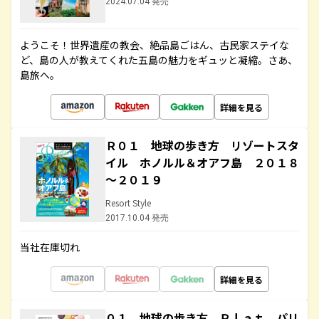
2024.07.04 発売
ようこそ！世界遺産の教会、絶品島ごはん、古民家ステイな
ど、島の人が教えてくれた五島の魅力をギュッと凝縮。さあ、
島旅へ。
詳細を見る
Ｒ０１ 地球の歩き方 リゾートスタ
イル ホノルル＆オアフ島 ２０１８
～２０１９
Resort Style
2017.10.04 発売
当社在庫切れ
詳細を見る
０１ 地球の歩き方 Ｐｌａｔ パリ