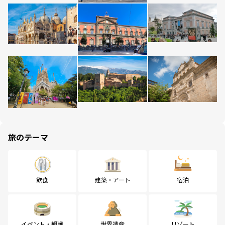
旅のテーマ
飲食
建築・アート
宿泊
イベント・観戦
世界遺産
リゾート