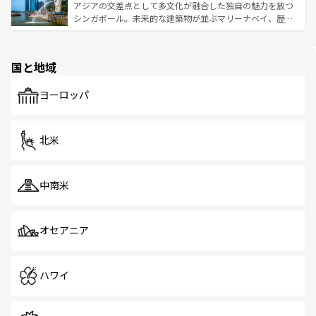
が待っている。親しみやすいタイの人々、仏教を中心とし
ており、効率よく見どころを回れるのも魅力。息をのむよ
アジアの交差点として多文化が融合した独自の魅力を放つ
た文化、そして多様な観光資源が、訪れる旅人を魅了し続
うな絶景から文化的な体験まで、香港を存分に楽しみ尽く
シンガポール。未来的な建築物が並ぶマリーナベイ、歴史
ける。 なお、新着のタイ情報は
コンテンツ一覧
を参照して
そう。 なお、新着の香港情報は
コンテンツ一覧
を参照して
と伝統を感じられるエスニックタウン、多数の緑豊かな公
ほしい。
ほしい。
園や自然保護区など、自然が調和した近代的な景観と文化
の多様性あふれるカラフルな町は、どこを歩いても新しい
国と地域
発見がある。さらに、治安のよさや充実した公共交通機関
も、旅行者にとっては魅力的なポイント。グルメも豊富
で、ホーカーズは地元の風情を楽しめる外せないスポット
ヨーロッパ
だ。訪れる人を飽きさせないシンガポールで、多様な魅力
を体感しよう。 なお、新着のシンガポール情報は
コンテン
ツ一覧
を参照してほしい。
北米
中南米
オセアニア
ハワイ