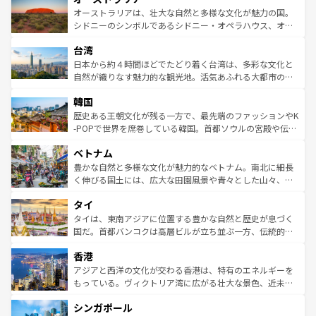
文化が魅力。旅行者はアメリカの各地域で異なる魅力を楽
島だが、静かな自然を求めるならマウイ島やカウアイ島が
オーストラリアは、壮大な自然と多様な文化が魅力の国。
しみながら、その多様性と豊かな歴史を感じることができ
おすすめ。エメラルドグリーンに輝く海をはじめ、豊かな
シドニーのシンボルであるシドニー・オペラハウス、オー
るだろう。車でのロードトリップや列車の旅も、アメリカ
文化や歴史が息づいている。「アロハスピリット」と呼ば
ストラリア東海岸北部に広がる大サンゴ礁地帯グレートバ
ならではの贅沢な旅のスタイルだ。 なお、新着のアメリカ
台湾
れるおもてなしの心で訪れる人々を迎えてくれるハワイの
リアリーフや大陸中央部にそびえるウルル（エアーズロッ
情報は
コンテンツ一覧
を参照してほしい。
人々、おいしいローカルフードやハワイアンミュージッ
ク）、タスマニアの美しい原生林やケアンズの熱帯雨林な
日本から約４時間ほどでたどり着く台湾は、多彩な文化と
ク、伝統的なフラダンスなど、すべてがハワイの魅力を彩
ど、見どころがたくさん。また、カフェやワイン、オージ
自然が織りなす魅力的な観光地。活気あふれる大都市の台
っている。訪れるたびに新しい発見と感動が待っているハ
ービーフなどの食文化も豊かで、美味しいものであふれて
北やノスタルジックな町並みが人気な九份（ジォウフェ
ワイを、存分に味わってほしい。 なお、新着のハワイ情報
韓国
いる。アクティビティも充実しており、サーフィンやダイ
ン）、静ひつな山岳地帯である台湾東部など、都市の喧騒
は
コンテンツ一覧
を参照してほしい。
ビング、ハイキングなど、アウトドア好きにはたまらな
と山間の静けさが共存しており、訪れる人に新しい発見と
歴史ある王朝文化が残る一方で、最先端のファッションやK
い。オーストラリアの多彩な魅力を存分に味わいつくそ
驚きをもたらしてくれる。また、奥深い台湾の食文化も魅
-POPで世界を席巻している韓国。首都ソウルの宮殿や伝統
う。 なお、新着のオーストラリア情報は
コンテンツ一覧
を
力で、夜市などの屋台グルメから高級料理、ヘルシーで美
家屋が並ぶエリアでは韓国の歴史と文化に浸ることがで
参照してほしい。
ベトナム
容にもいいと評判のスイーツなど、バラエティ豊かな料理
き、地方に足を延ばせば四季折々の自然美を楽しむことが
が味わえる。 なお、新着の台湾情報は
コンテンツ一覧
を参
できる。そして、キムチや焼肉、絶品のストリートフード
豊かな自然と多様な文化が魅力的なベトナム。南北に細長
照してほしい。
まで、さまざまな韓国料理が待っている。夜には、韓国な
く伸びる国土には、広大な田園風景や青々とした山々、世
らではのナイトライフも堪能できる。あたたかいホスピタ
界遺産に登録された壮大な自然景観が点在し、都市部では
タイ
リティに包まれながら、韓国の多彩な魅力を心ゆくまで味
急速な発展と共に伝統が息づく。ハノイの古い町並みやホ
わってみてほしい。 なお、新着の韓国情報は
コンテンツ一
ーチミン市のフランス統治時代の建物も、独特の雰囲気を
タイは、東南アジアに位置する豊かな自然と歴史が息づく
覧
を参照してほしい。
醸し出している。また、バラエティの豊かさとおいしさで
国だ。首都バンコクは高層ビルが立ち並ぶ一方、伝統的な
世界中の食通を魅了してやまないベトナム料理も魅力のひ
寺院や市場がいたるところに点在し、古きよき文化と現代
香港
とつ。フォーやバインミー、ベトナムコーヒーなどは、ぜ
の活気が交差している。北部ではチェンマイなどの山岳地
ひ現地で味わいたい。どの地域を訪れてもあたたかい人々
帯で自然と触れ合い、南部ではプーケットやクラビの美し
アジアと西洋の文化が交わる香港は、特有のエネルギーを
が旅行者を迎えてくれるので、きっと忘れられない旅にな
いビーチでリゾート気分を楽しむことができる。タイ料理
もっている。ヴィクトリア湾に広がる壮大な景色、近未来
るはずだ。 なお、新着のベトナム情報は
コンテンツ一覧
を
は世界的に有名で、屋台から高級レストランまで味覚を刺
的なアートスポット、そして歴史と現代が融合した町並
参照してほしい。
シンガポール
激する。気候は一年中温暖で、どの季節にも異なる楽しみ
み、どこを訪れても感動するはず。観光スポットが密集し