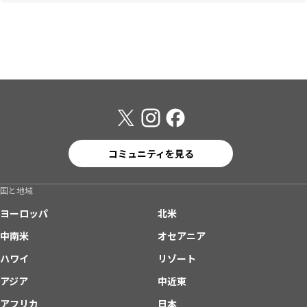
コミュニティを見る
国と地域
ヨーロッパ
北米
中南米
オセアニア
ハワイ
リゾート
アジア
中近東
アフリカ
日本