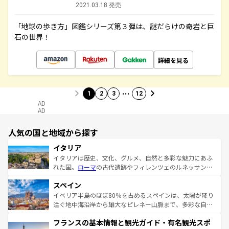
2021.03.18 発売
「地球の歩き方」図鑑シリーズ第３弾は、謎だらけの奇岩と巨
石の世界！
詳細を見る
…
1
2
3
12
AD
AD
人気の国と地域から探す
イタリア
イタリアは歴史、文化、グルメ、自然と多彩な魅力にあふ
れた国。
ローマ
の古代遺跡やフィレンツェのルネッサンス
美術、ヴェネツィアの運河など、歴史あるスポットはもち
スペイン
ろん、トスカーナの美しい田園風景やアマルフィ海岸の絶
景など、自然景観も見逃せない。観光の合間には、本場の
イベリア半島のほぼ80％を占めるスペインは、太陽が降り
ピザやパスタなど、絶品のイタリア料理を堪能することも
注ぐ地中海沿岸から雄大なピレネー山脈まで、多彩な自然
できる。朝目覚めてから夜眠るまで、すべての瞬間を楽し
と文化が詰まったヨーロッパ屈指の旅行先だ。多様な地域
フランスの基本情報と観光ガイド・有名観光スポ
ませてくれるイタリアで、忘れられない旅をしてみよう！
文化が根付くこの国では、情熱的なフラメンコ、熱気あふ