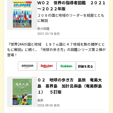
Ｗ０２ 世界の指導者図鑑 ２０２１
～２０２２年版
２０８の国と地域のリーダーを経歴ととも
に解説
旅の図鑑
2021.03.18 発売
『世界244の国と地域 １９７ヵ国と４７地域を旅の雑学とと
もに解説』に続く、「地球の歩き方」の図鑑シリーズ第２弾が
登場！
詳細を見る
０２ 地球の歩き方 島旅 奄美大
島 喜界島 加計呂麻島（奄美群島
１） ５訂版
島旅
2026.08.06 発売