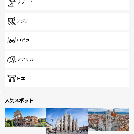
リゾート
アジア
中近東
アフリカ
日本
人気スポット