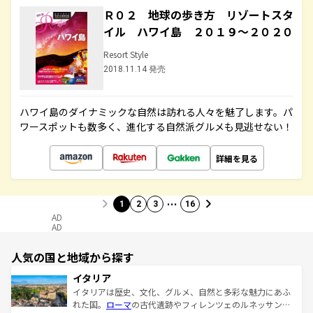
Ｒ０２ 地球の歩き方 リゾートスタ
イル ハワイ島 ２０１９～２０２０
Resort Style
2018.11.14 発売
ハワイ島のダイナミックな自然は訪れる人々を魅了します。パ
ワースポットも数多く、進化する自然派グルメも見逃せない！
詳細を見る
…
1
2
3
16
AD
AD
人気の国と地域から探す
イタリア
イタリアは歴史、文化、グルメ、自然と多彩な魅力にあふ
れた国。
ローマ
の古代遺跡やフィレンツェのルネッサンス