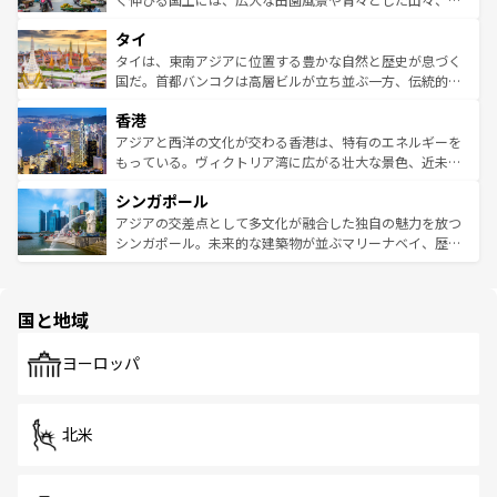
らではのナイトライフも堪能できる。あたたかいホスピタ
界遺産に登録された壮大な自然景観が点在し、都市部では
タイ
リティに包まれながら、韓国の多彩な魅力を心ゆくまで味
急速な発展と共に伝統が息づく。ハノイの古い町並みやホ
わってみてほしい。 なお、新着の韓国情報は
コンテンツ一
ーチミン市のフランス統治時代の建物も、独特の雰囲気を
タイは、東南アジアに位置する豊かな自然と歴史が息づく
覧
を参照してほしい。
醸し出している。また、バラエティの豊かさとおいしさで
国だ。首都バンコクは高層ビルが立ち並ぶ一方、伝統的な
世界中の食通を魅了してやまないベトナム料理も魅力のひ
寺院や市場がいたるところに点在し、古きよき文化と現代
香港
とつ。フォーやバインミー、ベトナムコーヒーなどは、ぜ
の活気が交差している。北部ではチェンマイなどの山岳地
ひ現地で味わいたい。どの地域を訪れてもあたたかい人々
帯で自然と触れ合い、南部ではプーケットやクラビの美し
アジアと西洋の文化が交わる香港は、特有のエネルギーを
が旅行者を迎えてくれるので、きっと忘れられない旅にな
いビーチでリゾート気分を楽しむことができる。タイ料理
もっている。ヴィクトリア湾に広がる壮大な景色、近未来
るはずだ。 なお、新着のベトナム情報は
コンテンツ一覧
を
は世界的に有名で、屋台から高級レストランまで味覚を刺
的なアートスポット、そして歴史と現代が融合した町並
参照してほしい。
シンガポール
激する。気候は一年中温暖で、どの季節にも異なる楽しみ
み、どこを訪れても感動するはず。観光スポットが密集し
が待っている。親しみやすいタイの人々、仏教を中心とし
ており、効率よく見どころを回れるのも魅力。息をのむよ
アジアの交差点として多文化が融合した独自の魅力を放つ
た文化、そして多様な観光資源が、訪れる旅人を魅了し続
うな絶景から文化的な体験まで、香港を存分に楽しみ尽く
シンガポール。未来的な建築物が並ぶマリーナベイ、歴史
ける。 なお、新着のタイ情報は
コンテンツ一覧
を参照して
そう。 なお、新着の香港情報は
コンテンツ一覧
を参照して
と伝統を感じられるエスニックタウン、多数の緑豊かな公
ほしい。
ほしい。
園や自然保護区など、自然が調和した近代的な景観と文化
の多様性あふれるカラフルな町は、どこを歩いても新しい
国と地域
発見がある。さらに、治安のよさや充実した公共交通機関
も、旅行者にとっては魅力的なポイント。グルメも豊富
で、ホーカーズは地元の風情を楽しめる外せないスポット
ヨーロッパ
だ。訪れる人を飽きさせないシンガポールで、多様な魅力
を体感しよう。 なお、新着のシンガポール情報は
コンテン
ツ一覧
を参照してほしい。
北米