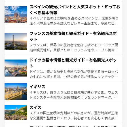
美術、ヴェネツィアの運河など、歴史あるスポットはもち
スペインの観光ポイントと人気スポット・知ってお
ろん、トスカーナの美しい田園風景やアマルフィ海岸の絶
景など、自然景観も見逃せない。観光の合間には、本場の
くべき基本情報
ピザやパスタなど、絶品のイタリア料理を堪能することも
イベリア半島のほぼ80％を占めるスペインは、太陽が降り
できる。朝目覚めてから夜眠るまで、すべての瞬間を楽し
注ぐ地中海沿岸から雄大なピレネー山脈まで、多彩な自然
ませてくれるイタリアで、忘れられない旅をしてみよう！
と文化が詰まったヨーロッパ屈指の旅行先だ。多様な地域
なお、新着のイタリア情報は
コンテンツ一覧
を参照してほ
フランスの基本情報と観光ガイド・有名観光スポ
文化が根付くこの国では、情熱的なフラメンコ、熱気あふ
しい。
れる闘牛、そして美味しいタパスが生活の一部となってい
ット
る。首都マドリードの洗練された雰囲気や、バルセロナの
フランスは、世界中の旅行者を魅了し続けるヨーロッパ屈
アートに溢れた街角から、地方では古代ローマ遺跡や中世
指の観光地だ。首都パリのエッフェル塔やルーブル美術館
の城塞都市、穏やかなビーチリゾートまで多彩な表情を見
といった象徴的なスポットから、田舎町の古風な美しさま
せる。地方によって風土や気候が異なるスペインはその個
ドイツの基本情報と観光ガイド・有名観光スポッ
で、幅広い魅力が詰まっている。華麗な宮殿、歴史的な大
性で訪れる人を魅了する。 なお、新着のスペイン情報は
コ
聖堂、美しいビーチ、そして豊かな自然が、訪れる者を心
ト
ンテンツ一覧
を参照してほしい。
から魅了する。また、フランスは美食の国としても知ら
ドイツは、豊かな歴史と多彩な文化が交差するヨーロッパ
れ、フランス料理はユネスコ無形文化遺産にも登録されて
の中心に位置する国。中世の街並みが残るロマンチック街
いる。シャンパンの発祥地であるランス、プロヴァンスの
道から、未来を先取りするようなモダンな都市まで多様な
香り高いラベンダー畑など、多彩な楽しみ方が可能だ。さ
イギリス
顔を持つこの国は、どこを歩いても飽きることがない。ベ
らに、パリ以外の地域にも魅力が溢れており、どの街角に
ルリンの文化的活気、バイエルン州のアルプスの絶景、そ
イギリスは、古きよき伝統と最先端が共存する国。ウェス
も豊かな歴史と文化が息づいている。パリ以外の個性あふ
してライン川沿いのワイン畑といった風景は必見。ビール
トミンスター寺院や大英博物館のようなランドマーク、歴
れる地方に足を運ぶとそれぞれで全く異なる文化を体験で
とソーセージを味わいながら地元の人と過ごす楽しい時間
史ある大学都市、美しい丘陵地帯や牧歌的な風景など、エ
きるだろう。 なお、新着のフランス情報は
コンテンツ一覧
スイス
は、お酒好きな人にはぜひ体験してほしい。 なお、新着の
リアごとに異なる魅力がある。また、優雅なアフタヌーン
を参照してほしい。
ドイツ情報は
コンテンツ一覧
を参照してほしい。
ティー、ビール好きにはたまらない英国パブ、サッカー観
スイスの国土面積は九州ほどの広さだが、運行時刻が正確
戦など、本場だからこそできる体験も豊富。イギリスを旅
な交通網が整備されており、初心者でも安心して個人旅行
して楽しみつくそう。 なお、新着のイギリス情報は
コンテ
を楽しめる。日本同様に時刻表どおりの旅が可能だ。中世