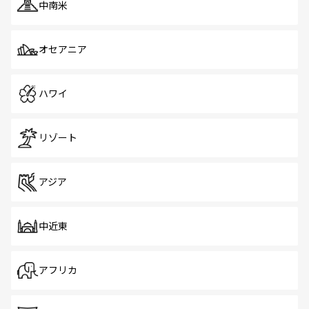
中南米
オセアニア
ハワイ
リゾート
アジア
中近東
アフリカ