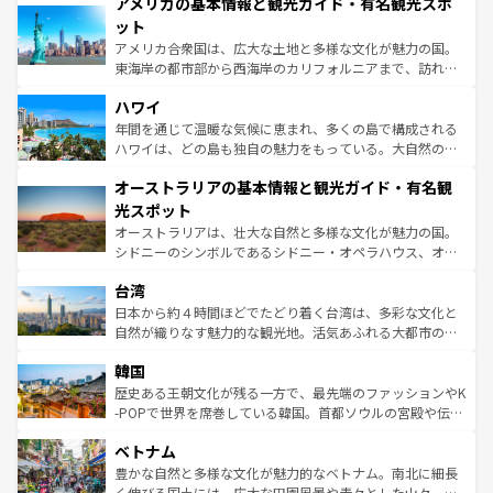
アメリカの基本情報と観光ガイド・有名観光スポ
ンツ一覧
を参照してほしい。
の建物がそのまま残る町や、スイスならではのユニークな
博物館もあり、アルプス観光だけでなく町歩きも満喫する
ット
ことができる。国民の所得が高いため物価も高いが、旅行
アメリカ合衆国は、広大な土地と多様な文化が魅力の国。
者向けの交通パス提供のサービスもあり、うまく活用すれ
東海岸の都市部から西海岸のカリフォルニアまで、訪れる
ば市内交通費無料で観光を楽しむこともできる。 なお、新
場所ごとに異なる風景と体験が待っている。ニューヨーク
着のスイス情報は
コンテンツ一覧
を参照してほしい。
ハワイ
のような巨大都市は、観光、ショッピング、エンターテイ
ンメントが詰まった刺激的なスポットだ。一方、アメリカ
年間を通じて温暖な気候に恵まれ、多くの島で構成される
西部には大自然が広がり、グランドキャニオンやイエロー
ハワイは、どの島も独自の魅力をもっている。大自然の神
ストーン国立公園といった絶景が堪能できる。さらに、南
秘を感じたいなら、火山が生み出した壮大な景観を誇るハ
オーストラリアの基本情報と観光ガイド・有名観
部のニューオーリンズでは、音楽と美食が融合した独特の
ワイ島は見逃せない。また、定番の観光地といえばオアフ
文化が魅力。旅行者はアメリカの各地域で異なる魅力を楽
島だが、静かな自然を求めるならマウイ島やカウアイ島が
光スポット
しみながら、その多様性と豊かな歴史を感じることができ
おすすめ。エメラルドグリーンに輝く海をはじめ、豊かな
オーストラリアは、壮大な自然と多様な文化が魅力の国。
るだろう。車でのロードトリップや列車の旅も、アメリカ
文化や歴史が息づいている。「アロハスピリット」と呼ば
シドニーのシンボルであるシドニー・オペラハウス、オー
ならではの贅沢な旅のスタイルだ。 なお、新着のアメリカ
れるおもてなしの心で訪れる人々を迎えてくれるハワイの
ストラリア東海岸北部に広がる大サンゴ礁地帯グレートバ
情報は
コンテンツ一覧
を参照してほしい。
人々、おいしいローカルフードやハワイアンミュージッ
台湾
リアリーフや大陸中央部にそびえるウルル（エアーズロッ
ク、伝統的なフラダンスなど、すべてがハワイの魅力を彩
ク）、タスマニアの美しい原生林やケアンズの熱帯雨林な
日本から約４時間ほどでたどり着く台湾は、多彩な文化と
っている。訪れるたびに新しい発見と感動が待っているハ
ど、見どころがたくさん。また、カフェやワイン、オージ
自然が織りなす魅力的な観光地。活気あふれる大都市の台
ワイを、存分に味わってほしい。 なお、新着のハワイ情報
ービーフなどの食文化も豊かで、美味しいものであふれて
北やノスタルジックな町並みが人気な九份（ジォウフェ
は
コンテンツ一覧
を参照してほしい。
韓国
いる。アクティビティも充実しており、サーフィンやダイ
ン）、静ひつな山岳地帯である台湾東部など、都市の喧騒
ビング、ハイキングなど、アウトドア好きにはたまらな
と山間の静けさが共存しており、訪れる人に新しい発見と
歴史ある王朝文化が残る一方で、最先端のファッションやK
い。オーストラリアの多彩な魅力を存分に味わいつくそ
驚きをもたらしてくれる。また、奥深い台湾の食文化も魅
-POPで世界を席巻している韓国。首都ソウルの宮殿や伝統
う。 なお、新着のオーストラリア情報は
コンテンツ一覧
を
力で、夜市などの屋台グルメから高級料理、ヘルシーで美
家屋が並ぶエリアでは韓国の歴史と文化に浸ることがで
参照してほしい。
ベトナム
容にもいいと評判のスイーツなど、バラエティ豊かな料理
き、地方に足を延ばせば四季折々の自然美を楽しむことが
が味わえる。 なお、新着の台湾情報は
コンテンツ一覧
を参
できる。そして、キムチや焼肉、絶品のストリートフード
豊かな自然と多様な文化が魅力的なベトナム。南北に細長
照してほしい。
まで、さまざまな韓国料理が待っている。夜には、韓国な
く伸びる国土には、広大な田園風景や青々とした山々、世