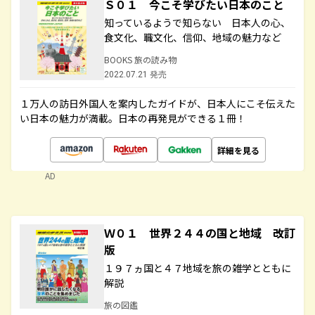
Ｓ０１ 今こそ学びたい日本のこと
知っているようで知らない 日本人の心、
食文化、職文化、信仰、地域の魅力など
BOOKS 旅の読み物
2022.07.21 発売
１万人の訪日外国人を案内したガイドが、日本人にこそ伝えた
い日本の魅力が満載。日本の再発見ができる１冊！
詳細を見る
AD
Ｗ０１ 世界２４４の国と地域 改訂
版
１９７ヵ国と４７地域を旅の雑学とともに
解説
旅の図鑑