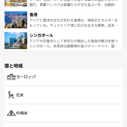
覧
を参照してほしい。
醸し出している。また、バラエティの豊かさとおいしさで
国だ。首都バンコクは高層ビルが立ち並ぶ一方、伝統的な
世界中の食通を魅了してやまないベトナム料理も魅力のひ
寺院や市場がいたるところに点在し、古きよき文化と現代
香港
とつ。フォーやバインミー、ベトナムコーヒーなどは、ぜ
の活気が交差している。北部ではチェンマイなどの山岳地
ひ現地で味わいたい。どの地域を訪れてもあたたかい人々
帯で自然と触れ合い、南部ではプーケットやクラビの美し
アジアと西洋の文化が交わる香港は、特有のエネルギーを
が旅行者を迎えてくれるので、きっと忘れられない旅にな
いビーチでリゾート気分を楽しむことができる。タイ料理
もっている。ヴィクトリア湾に広がる壮大な景色、近未来
るはずだ。 なお、新着のベトナム情報は
コンテンツ一覧
を
は世界的に有名で、屋台から高級レストランまで味覚を刺
的なアートスポット、そして歴史と現代が融合した町並
参照してほしい。
シンガポール
激する。気候は一年中温暖で、どの季節にも異なる楽しみ
み、どこを訪れても感動するはず。観光スポットが密集し
が待っている。親しみやすいタイの人々、仏教を中心とし
ており、効率よく見どころを回れるのも魅力。息をのむよ
アジアの交差点として多文化が融合した独自の魅力を放つ
た文化、そして多様な観光資源が、訪れる旅人を魅了し続
うな絶景から文化的な体験まで、香港を存分に楽しみ尽く
シンガポール。未来的な建築物が並ぶマリーナベイ、歴史
ける。 なお、新着のタイ情報は
コンテンツ一覧
を参照して
そう。 なお、新着の香港情報は
コンテンツ一覧
を参照して
と伝統を感じられるエスニックタウン、多数の緑豊かな公
ほしい。
ほしい。
園や自然保護区など、自然が調和した近代的な景観と文化
の多様性あふれるカラフルな町は、どこを歩いても新しい
国と地域
発見がある。さらに、治安のよさや充実した公共交通機関
も、旅行者にとっては魅力的なポイント。グルメも豊富
で、ホーカーズは地元の風情を楽しめる外せないスポット
ヨーロッパ
だ。訪れる人を飽きさせないシンガポールで、多様な魅力
を体感しよう。 なお、新着のシンガポール情報は
コンテン
ツ一覧
を参照してほしい。
北米
中南米