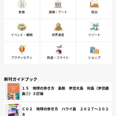
飲食
建築・アート
宿泊
イベント・観戦
世界遺産
リゾート
アクティビティ
鉄道・フライト
ショップ
新刊ガイドブック
１５ 地球の歩き方 島旅 伊豆大島 利島（伊豆諸
島①）３訂版
Ｃ０２ 地球の歩き方 ハワイ島 ２０２７～２０２
８