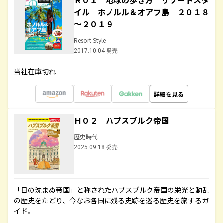
Ｒ０１ 地球の歩き方 リゾートスタ
イル ホノルル＆オアフ島 ２０１８
～２０１９
Resort Style
2017.10.04 発売
当社在庫切れ
詳細を見る
Ｈ０２ ハプスブルク帝国
歴史時代
2025.09.18 発売
「日の沈まぬ帝国」と称されたハプスブルク帝国の栄光と動乱
の歴史をたどり、今なお各国に残る史跡を巡る歴史を旅するガ
イド。