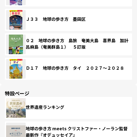
Ｊ３３ 地球の歩き方 墨田区
０２ 地球の歩き方 島旅 奄美大島 喜界島 加計
呂麻島（奄美群島１） ５訂版
Ｄ１７ 地球の歩き方 タイ ２０２７～２０２８
特設ページ
世界遺産ランキング
地球の歩き方 meets クリストファー・ノーラン監督
最新作『オデュッセイア』