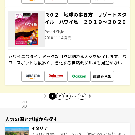
Ｒ０２ 地球の歩き方 リゾートスタ
イル ハワイ島 ２０１９～２０２０
Resort Style
2018.11.14 発売
ハワイ島のダイナミックな自然は訪れる人々を魅了します。パ
ワースポットも数多く、進化する自然派グルメも見逃せない！
詳細を見る
…
1
2
3
16
AD
AD
人気の国と地域から探す
イタリア
イタリアは歴史、文化、グルメ、自然と多彩な魅力にあふ