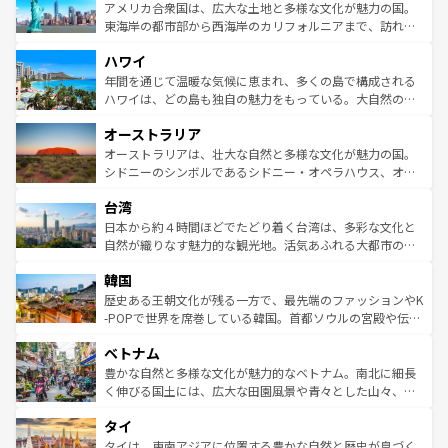
博物館もあり、アルプス観光だけでなく町歩きも満喫する
アメリカ合衆国は、広大な土地と多様な文化が魅力の国。
ことができる。国民の所得が高いため物価も高いが、旅行
東海岸の都市部から西海岸のカリフォルニアまで、訪れる
者向けの交通パス提供のサービスもあり、うまく活用すれ
場所ごとに異なる風景と体験が待っている。ニューヨーク
ハワイ
ば市内交通費無料で観光を楽しむこともできる。 なお、新
のような巨大都市は、観光、ショッピング、エンターテイ
着のスイス情報は
コンテンツ一覧
を参照してほしい。
ンメントが詰まった刺激的なスポットだ。一方、アメリカ
年間を通じて温暖な気候に恵まれ、多くの島で構成される
西部には大自然が広がり、グランドキャニオンやイエロー
ハワイは、どの島も独自の魅力をもっている。大自然の神
ストーン国立公園といった絶景が堪能できる。さらに、南
秘を感じたいなら、火山が生み出した壮大な景観を誇るハ
オーストラリア
部のニューオーリンズでは、音楽と美食が融合した独特の
ワイ島は見逃せない。また、定番の観光地といえばオアフ
文化が魅力。旅行者はアメリカの各地域で異なる魅力を楽
島だが、静かな自然を求めるならマウイ島やカウアイ島が
オーストラリアは、壮大な自然と多様な文化が魅力の国。
しみながら、その多様性と豊かな歴史を感じることができ
おすすめ。エメラルドグリーンに輝く海をはじめ、豊かな
シドニーのシンボルであるシドニー・オペラハウス、オー
るだろう。車でのロードトリップや列車の旅も、アメリカ
文化や歴史が息づいている。「アロハスピリット」と呼ば
ストラリア東海岸北部に広がる大サンゴ礁地帯グレートバ
ならではの贅沢な旅のスタイルだ。 なお、新着のアメリカ
台湾
れるおもてなしの心で訪れる人々を迎えてくれるハワイの
リアリーフや大陸中央部にそびえるウルル（エアーズロッ
情報は
コンテンツ一覧
を参照してほしい。
人々、おいしいローカルフードやハワイアンミュージッ
ク）、タスマニアの美しい原生林やケアンズの熱帯雨林な
日本から約４時間ほどでたどり着く台湾は、多彩な文化と
ク、伝統的なフラダンスなど、すべてがハワイの魅力を彩
ど、見どころがたくさん。また、カフェやワイン、オージ
自然が織りなす魅力的な観光地。活気あふれる大都市の台
っている。訪れるたびに新しい発見と感動が待っているハ
ービーフなどの食文化も豊かで、美味しいものであふれて
北やノスタルジックな町並みが人気な九份（ジォウフェ
ワイを、存分に味わってほしい。 なお、新着のハワイ情報
韓国
いる。アクティビティも充実しており、サーフィンやダイ
ン）、静ひつな山岳地帯である台湾東部など、都市の喧騒
は
コンテンツ一覧
を参照してほしい。
ビング、ハイキングなど、アウトドア好きにはたまらな
と山間の静けさが共存しており、訪れる人に新しい発見と
歴史ある王朝文化が残る一方で、最先端のファッションやK
い。オーストラリアの多彩な魅力を存分に味わいつくそ
驚きをもたらしてくれる。また、奥深い台湾の食文化も魅
-POPで世界を席巻している韓国。首都ソウルの宮殿や伝統
う。 なお、新着のオーストラリア情報は
コンテンツ一覧
を
力で、夜市などの屋台グルメから高級料理、ヘルシーで美
家屋が並ぶエリアでは韓国の歴史と文化に浸ることがで
参照してほしい。
ベトナム
容にもいいと評判のスイーツなど、バラエティ豊かな料理
き、地方に足を延ばせば四季折々の自然美を楽しむことが
が味わえる。 なお、新着の台湾情報は
コンテンツ一覧
を参
できる。そして、キムチや焼肉、絶品のストリートフード
豊かな自然と多様な文化が魅力的なベトナム。南北に細長
照してほしい。
まで、さまざまな韓国料理が待っている。夜には、韓国な
く伸びる国土には、広大な田園風景や青々とした山々、世
らではのナイトライフも堪能できる。あたたかいホスピタ
界遺産に登録された壮大な自然景観が点在し、都市部では
タイ
リティに包まれながら、韓国の多彩な魅力を心ゆくまで味
急速な発展と共に伝統が息づく。ハノイの古い町並みやホ
わってみてほしい。 なお、新着の韓国情報は
コンテンツ一
ーチミン市のフランス統治時代の建物も、独特の雰囲気を
タイは、東南アジアに位置する豊かな自然と歴史が息づく