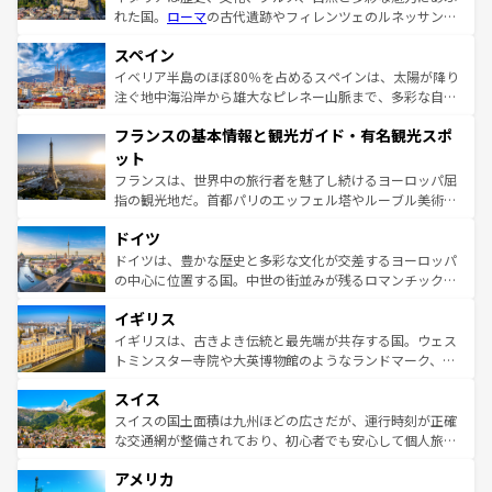
れた国。
ローマ
の古代遺跡やフィレンツェのルネッサンス
美術、ヴェネツィアの運河など、歴史あるスポットはもち
スペイン
ろん、トスカーナの美しい田園風景やアマルフィ海岸の絶
景など、自然景観も見逃せない。観光の合間には、本場の
イベリア半島のほぼ80％を占めるスペインは、太陽が降り
ピザやパスタなど、絶品のイタリア料理を堪能することも
注ぐ地中海沿岸から雄大なピレネー山脈まで、多彩な自然
できる。朝目覚めてから夜眠るまで、すべての瞬間を楽し
と文化が詰まったヨーロッパ屈指の旅行先だ。多様な地域
フランスの基本情報と観光ガイド・有名観光スポ
ませてくれるイタリアで、忘れられない旅をしてみよう！
文化が根付くこの国では、情熱的なフラメンコ、熱気あふ
なお、新着のイタリア情報は
コンテンツ一覧
を参照してほ
れる闘牛、そして美味しいタパスが生活の一部となってい
ット
しい。
る。首都マドリードの洗練された雰囲気や、バルセロナの
フランスは、世界中の旅行者を魅了し続けるヨーロッパ屈
アートに溢れた街角から、地方では古代ローマ遺跡や中世
指の観光地だ。首都パリのエッフェル塔やルーブル美術館
の城塞都市、穏やかなビーチリゾートまで多彩な表情を見
といった象徴的なスポットから、田舎町の古風な美しさま
せる。地方によって風土や気候が異なるスペインはその個
ドイツ
で、幅広い魅力が詰まっている。華麗な宮殿、歴史的な大
性で訪れる人を魅了する。 なお、新着のスペイン情報は
コ
聖堂、美しいビーチ、そして豊かな自然が、訪れる者を心
ドイツは、豊かな歴史と多彩な文化が交差するヨーロッパ
ンテンツ一覧
を参照してほしい。
から魅了する。また、フランスは美食の国としても知ら
の中心に位置する国。中世の街並みが残るロマンチック街
れ、フランス料理はユネスコ無形文化遺産にも登録されて
道から、未来を先取りするようなモダンな都市まで多様な
イギリス
いる。シャンパンの発祥地であるランス、プロヴァンスの
顔を持つこの国は、どこを歩いても飽きることがない。ベ
香り高いラベンダー畑など、多彩な楽しみ方が可能だ。さ
ルリンの文化的活気、バイエルン州のアルプスの絶景、そ
イギリスは、古きよき伝統と最先端が共存する国。ウェス
らに、パリ以外の地域にも魅力が溢れており、どの街角に
してライン川沿いのワイン畑といった風景は必見。ビール
トミンスター寺院や大英博物館のようなランドマーク、歴
も豊かな歴史と文化が息づいている。パリ以外の個性あふ
とソーセージを味わいながら地元の人と過ごす楽しい時間
史ある大学都市、美しい丘陵地帯や牧歌的な風景など、エ
れる地方に足を運ぶとそれぞれで全く異なる文化を体験で
スイス
は、お酒好きな人にはぜひ体験してほしい。 なお、新着の
リアごとに異なる魅力がある。また、優雅なアフタヌーン
きるだろう。 なお、新着のフランス情報は
コンテンツ一覧
ドイツ情報は
コンテンツ一覧
を参照してほしい。
ティー、ビール好きにはたまらない英国パブ、サッカー観
スイスの国土面積は九州ほどの広さだが、運行時刻が正確
を参照してほしい。
戦など、本場だからこそできる体験も豊富。イギリスを旅
な交通網が整備されており、初心者でも安心して個人旅行
して楽しみつくそう。 なお、新着のイギリス情報は
コンテ
を楽しめる。日本同様に時刻表どおりの旅が可能だ。中世
アメリカ
ンツ一覧
を参照してほしい。
の建物がそのまま残る町や、スイスならではのユニークな