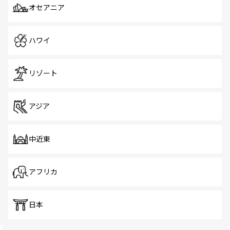
オセアニア
ハワイ
リゾート
アジア
中近東
アフリカ
日本