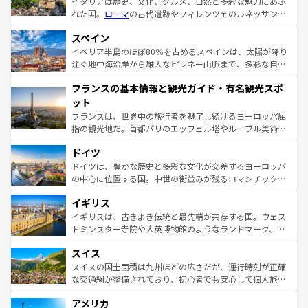
イタリアは歴史、文化、グルメ、自然と多彩な魅力にあふ
れた国。
ローマ
の古代遺跡やフィレンツェのルネッサンス
美術、ヴェネツィアの運河など、歴史あるスポットはもち
スペイン
ろん、トスカーナの美しい田園風景やアマルフィ海岸の絶
景など、自然景観も見逃せない。観光の合間には、本場の
イベリア半島のほぼ80％を占めるスペインは、太陽が降り
ピザやパスタなど、絶品のイタリア料理を堪能することも
注ぐ地中海沿岸から雄大なピレネー山脈まで、多彩な自然
できる。朝目覚めてから夜眠るまで、すべての瞬間を楽し
と文化が詰まったヨーロッパ屈指の旅行先だ。多様な地域
フランスの基本情報と観光ガイド・有名観光スポ
ませてくれるイタリアで、忘れられない旅をしてみよう！
文化が根付くこの国では、情熱的なフラメンコ、熱気あふ
なお、新着のイタリア情報は
コンテンツ一覧
を参照してほ
れる闘牛、そして美味しいタパスが生活の一部となってい
ット
しい。
る。首都マドリードの洗練された雰囲気や、バルセロナの
フランスは、世界中の旅行者を魅了し続けるヨーロッパ屈
アートに溢れた街角から、地方では古代ローマ遺跡や中世
指の観光地だ。首都パリのエッフェル塔やルーブル美術館
の城塞都市、穏やかなビーチリゾートまで多彩な表情を見
といった象徴的なスポットから、田舎町の古風な美しさま
せる。地方によって風土や気候が異なるスペインはその個
ドイツ
で、幅広い魅力が詰まっている。華麗な宮殿、歴史的な大
性で訪れる人を魅了する。 なお、新着のスペイン情報は
コ
聖堂、美しいビーチ、そして豊かな自然が、訪れる者を心
ドイツは、豊かな歴史と多彩な文化が交差するヨーロッパ
ンテンツ一覧
を参照してほしい。
から魅了する。また、フランスは美食の国としても知ら
の中心に位置する国。中世の街並みが残るロマンチック街
れ、フランス料理はユネスコ無形文化遺産にも登録されて
道から、未来を先取りするようなモダンな都市まで多様な
イギリス
いる。シャンパンの発祥地であるランス、プロヴァンスの
顔を持つこの国は、どこを歩いても飽きることがない。ベ
香り高いラベンダー畑など、多彩な楽しみ方が可能だ。さ
ルリンの文化的活気、バイエルン州のアルプスの絶景、そ
イギリスは、古きよき伝統と最先端が共存する国。ウェス
らに、パリ以外の地域にも魅力が溢れており、どの街角に
してライン川沿いのワイン畑といった風景は必見。ビール
トミンスター寺院や大英博物館のようなランドマーク、歴
も豊かな歴史と文化が息づいている。パリ以外の個性あふ
とソーセージを味わいながら地元の人と過ごす楽しい時間
史ある大学都市、美しい丘陵地帯や牧歌的な風景など、エ
れる地方に足を運ぶとそれぞれで全く異なる文化を体験で
スイス
は、お酒好きな人にはぜひ体験してほしい。 なお、新着の
リアごとに異なる魅力がある。また、優雅なアフタヌーン
きるだろう。 なお、新着のフランス情報は
コンテンツ一覧
ドイツ情報は
コンテンツ一覧
を参照してほしい。
ティー、ビール好きにはたまらない英国パブ、サッカー観
スイスの国土面積は九州ほどの広さだが、運行時刻が正確
を参照してほしい。
戦など、本場だからこそできる体験も豊富。イギリスを旅
な交通網が整備されており、初心者でも安心して個人旅行
して楽しみつくそう。 なお、新着のイギリス情報は
コンテ
を楽しめる。日本同様に時刻表どおりの旅が可能だ。中世
アメリカ
ンツ一覧
を参照してほしい。
の建物がそのまま残る町や、スイスならではのユニークな