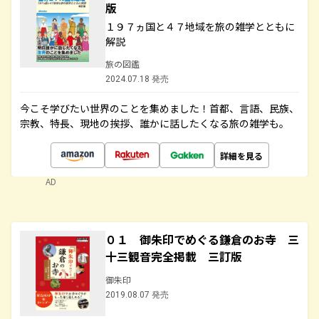
版
１９７ヵ国と４７地域を旅の雑学とともに
解説
旅の図鑑
2024.07.18 発売
今こそ学びたい世界のことを集めました！首都、言語、民族、
宗教、特長、現地の挨拶、誰かに話したくなる旅の雑学も。
詳細を見る
AD
０１ 御朱印でめぐる鎌倉のお寺 三
十三観音完全掲載 三訂版
御朱印
2019.08.07 発売