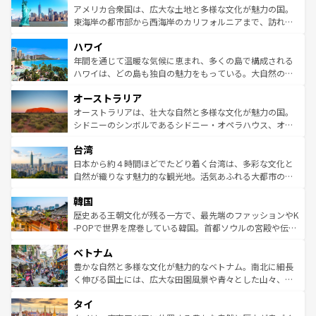
博物館もあり、アルプス観光だけでなく町歩きも満喫する
アメリカ合衆国は、広大な土地と多様な文化が魅力の国。
ことができる。国民の所得が高いため物価も高いが、旅行
東海岸の都市部から西海岸のカリフォルニアまで、訪れる
者向けの交通パス提供のサービスもあり、うまく活用すれ
場所ごとに異なる風景と体験が待っている。ニューヨーク
ハワイ
ば市内交通費無料で観光を楽しむこともできる。 なお、新
のような巨大都市は、観光、ショッピング、エンターテイ
着のスイス情報は
コンテンツ一覧
を参照してほしい。
ンメントが詰まった刺激的なスポットだ。一方、アメリカ
年間を通じて温暖な気候に恵まれ、多くの島で構成される
西部には大自然が広がり、グランドキャニオンやイエロー
ハワイは、どの島も独自の魅力をもっている。大自然の神
ストーン国立公園といった絶景が堪能できる。さらに、南
秘を感じたいなら、火山が生み出した壮大な景観を誇るハ
オーストラリア
部のニューオーリンズでは、音楽と美食が融合した独特の
ワイ島は見逃せない。また、定番の観光地といえばオアフ
文化が魅力。旅行者はアメリカの各地域で異なる魅力を楽
島だが、静かな自然を求めるならマウイ島やカウアイ島が
オーストラリアは、壮大な自然と多様な文化が魅力の国。
しみながら、その多様性と豊かな歴史を感じることができ
おすすめ。エメラルドグリーンに輝く海をはじめ、豊かな
シドニーのシンボルであるシドニー・オペラハウス、オー
るだろう。車でのロードトリップや列車の旅も、アメリカ
文化や歴史が息づいている。「アロハスピリット」と呼ば
ストラリア東海岸北部に広がる大サンゴ礁地帯グレートバ
ならではの贅沢な旅のスタイルだ。 なお、新着のアメリカ
台湾
れるおもてなしの心で訪れる人々を迎えてくれるハワイの
リアリーフや大陸中央部にそびえるウルル（エアーズロッ
情報は
コンテンツ一覧
を参照してほしい。
人々、おいしいローカルフードやハワイアンミュージッ
ク）、タスマニアの美しい原生林やケアンズの熱帯雨林な
日本から約４時間ほどでたどり着く台湾は、多彩な文化と
ク、伝統的なフラダンスなど、すべてがハワイの魅力を彩
ど、見どころがたくさん。また、カフェやワイン、オージ
自然が織りなす魅力的な観光地。活気あふれる大都市の台
っている。訪れるたびに新しい発見と感動が待っているハ
ービーフなどの食文化も豊かで、美味しいものであふれて
北やノスタルジックな町並みが人気な九份（ジォウフェ
ワイを、存分に味わってほしい。 なお、新着のハワイ情報
韓国
いる。アクティビティも充実しており、サーフィンやダイ
ン）、静ひつな山岳地帯である台湾東部など、都市の喧騒
は
コンテンツ一覧
を参照してほしい。
ビング、ハイキングなど、アウトドア好きにはたまらな
と山間の静けさが共存しており、訪れる人に新しい発見と
歴史ある王朝文化が残る一方で、最先端のファッションやK
い。オーストラリアの多彩な魅力を存分に味わいつくそ
驚きをもたらしてくれる。また、奥深い台湾の食文化も魅
-POPで世界を席巻している韓国。首都ソウルの宮殿や伝統
う。 なお、新着のオーストラリア情報は
コンテンツ一覧
を
力で、夜市などの屋台グルメから高級料理、ヘルシーで美
家屋が並ぶエリアでは韓国の歴史と文化に浸ることがで
参照してほしい。
ベトナム
容にもいいと評判のスイーツなど、バラエティ豊かな料理
き、地方に足を延ばせば四季折々の自然美を楽しむことが
が味わえる。 なお、新着の台湾情報は
コンテンツ一覧
を参
できる。そして、キムチや焼肉、絶品のストリートフード
豊かな自然と多様な文化が魅力的なベトナム。南北に細長
照してほしい。
まで、さまざまな韓国料理が待っている。夜には、韓国な
く伸びる国土には、広大な田園風景や青々とした山々、世
らではのナイトライフも堪能できる。あたたかいホスピタ
界遺産に登録された壮大な自然景観が点在し、都市部では
タイ
リティに包まれながら、韓国の多彩な魅力を心ゆくまで味
急速な発展と共に伝統が息づく。ハノイの古い町並みやホ