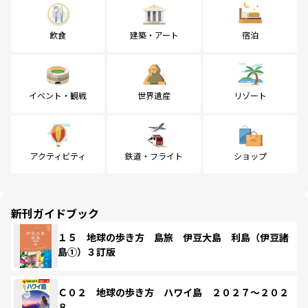
飲食
建築・アート
宿泊
イベント・観戦
世界遺産
リゾート
アクティビティ
鉄道・フライト
ショップ
新刊ガイドブック
１５ 地球の歩き方 島旅 伊豆大島 利島（伊豆諸
島①）３訂版
Ｃ０２ 地球の歩き方 ハワイ島 ２０２７～２０２
８