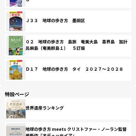
Ｊ３３ 地球の歩き方 墨田区
０２ 地球の歩き方 島旅 奄美大島 喜界島 加計
呂麻島（奄美群島１） ５訂版
Ｄ１７ 地球の歩き方 タイ ２０２７～２０２８
特設ページ
世界遺産ランキング
地球の歩き方 meets クリストファー・ノーラン監督
最新作『オデュッセイア』