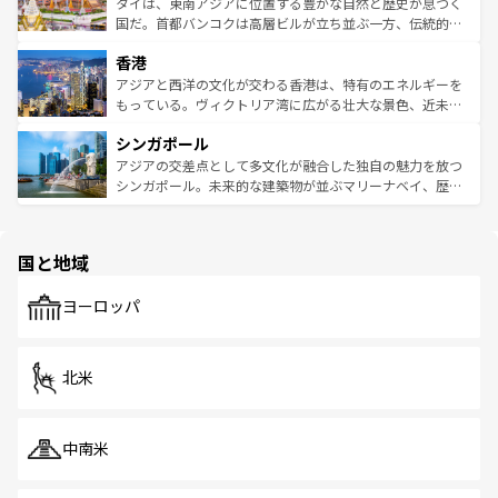
わってみてほしい。 なお、新着の韓国情報は
コンテンツ一
ーチミン市のフランス統治時代の建物も、独特の雰囲気を
タイは、東南アジアに位置する豊かな自然と歴史が息づく
覧
を参照してほしい。
醸し出している。また、バラエティの豊かさとおいしさで
国だ。首都バンコクは高層ビルが立ち並ぶ一方、伝統的な
世界中の食通を魅了してやまないベトナム料理も魅力のひ
寺院や市場がいたるところに点在し、古きよき文化と現代
香港
とつ。フォーやバインミー、ベトナムコーヒーなどは、ぜ
の活気が交差している。北部ではチェンマイなどの山岳地
ひ現地で味わいたい。どの地域を訪れてもあたたかい人々
帯で自然と触れ合い、南部ではプーケットやクラビの美し
アジアと西洋の文化が交わる香港は、特有のエネルギーを
が旅行者を迎えてくれるので、きっと忘れられない旅にな
いビーチでリゾート気分を楽しむことができる。タイ料理
もっている。ヴィクトリア湾に広がる壮大な景色、近未来
るはずだ。 なお、新着のベトナム情報は
コンテンツ一覧
を
は世界的に有名で、屋台から高級レストランまで味覚を刺
的なアートスポット、そして歴史と現代が融合した町並
参照してほしい。
シンガポール
激する。気候は一年中温暖で、どの季節にも異なる楽しみ
み、どこを訪れても感動するはず。観光スポットが密集し
が待っている。親しみやすいタイの人々、仏教を中心とし
ており、効率よく見どころを回れるのも魅力。息をのむよ
アジアの交差点として多文化が融合した独自の魅力を放つ
た文化、そして多様な観光資源が、訪れる旅人を魅了し続
うな絶景から文化的な体験まで、香港を存分に楽しみ尽く
シンガポール。未来的な建築物が並ぶマリーナベイ、歴史
ける。 なお、新着のタイ情報は
コンテンツ一覧
を参照して
そう。 なお、新着の香港情報は
コンテンツ一覧
を参照して
と伝統を感じられるエスニックタウン、多数の緑豊かな公
ほしい。
ほしい。
園や自然保護区など、自然が調和した近代的な景観と文化
の多様性あふれるカラフルな町は、どこを歩いても新しい
国と地域
発見がある。さらに、治安のよさや充実した公共交通機関
も、旅行者にとっては魅力的なポイント。グルメも豊富
で、ホーカーズは地元の風情を楽しめる外せないスポット
ヨーロッパ
だ。訪れる人を飽きさせないシンガポールで、多様な魅力
を体感しよう。 なお、新着のシンガポール情報は
コンテン
ツ一覧
を参照してほしい。
北米
中南米