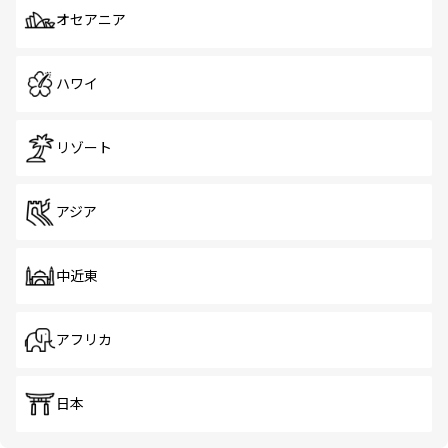
オセアニア
ハワイ
リゾート
アジア
中近東
アフリカ
日本