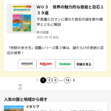
Ｗ０３ 世界の魅力的な奇岩と巨石１
３９選
不思議とロマンに満ちた岩石の謎を旅の雑
学とともに解説
旅の図鑑
2021.03.18 発売
「地球の歩き方」図鑑シリーズ第３弾は、謎だらけの奇岩と巨
石の世界！
詳細を見る
…
1
2
3
16
AD
AD
人気の国と地域から探す
イタリア