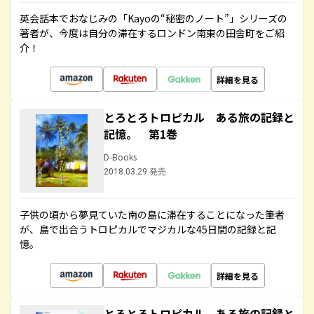
英会話本でおなじみの「Kayoの“秘密のノート”」シリーズの
著者が、今度は自分の滞在するロンドン南東の田舎町をご紹
介！
詳細を見る
とろとろトロピカル ある旅の記録と
記憶。 第1巻
D-Books
2018.03.29 発売
子供の頃から夢見ていた南の島に滞在することになった筆者
が、島で出合うトロピカルでマジカルな45日間の記録と記
憶。
詳細を見る
とろとろトロピカル ある旅の記録と