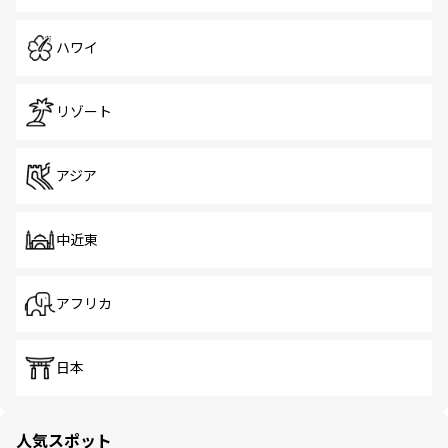
ハワイ
リゾート
アジア
中近東
アフリカ
日本
人気スポット