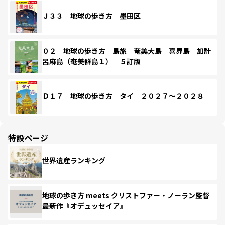
Ｊ３３ 地球の歩き方 墨田区
０２ 地球の歩き方 島旅 奄美大島 喜界島 加計
呂麻島（奄美群島１） ５訂版
Ｄ１７ 地球の歩き方 タイ ２０２７～２０２８
特設ページ
世界遺産ランキング
地球の歩き方 meets クリストファー・ノーラン監督
最新作『オデュッセイア』