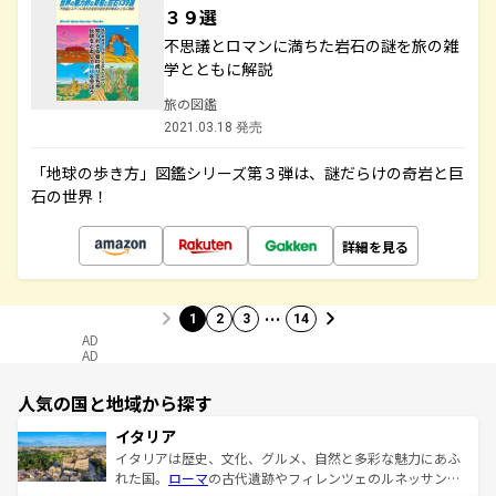
３９選
不思議とロマンに満ちた岩石の謎を旅の雑
学とともに解説
旅の図鑑
2021.03.18 発売
「地球の歩き方」図鑑シリーズ第３弾は、謎だらけの奇岩と巨
石の世界！
詳細を見る
…
1
2
3
14
AD
AD
人気の国と地域から探す
イタリア
イタリアは歴史、文化、グルメ、自然と多彩な魅力にあふ
れた国。
ローマ
の古代遺跡やフィレンツェのルネッサンス