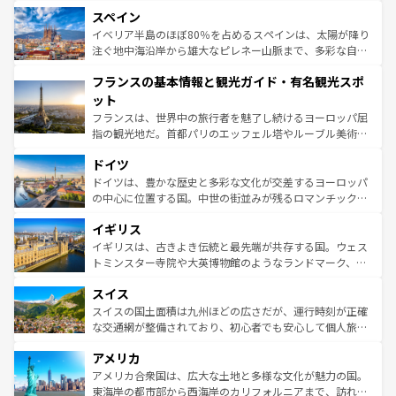
美術、ヴェネツィアの運河など、歴史あるスポットはもち
スペイン
ろん、トスカーナの美しい田園風景やアマルフィ海岸の絶
景など、自然景観も見逃せない。観光の合間には、本場の
イベリア半島のほぼ80％を占めるスペインは、太陽が降り
ピザやパスタなど、絶品のイタリア料理を堪能することも
注ぐ地中海沿岸から雄大なピレネー山脈まで、多彩な自然
できる。朝目覚めてから夜眠るまで、すべての瞬間を楽し
と文化が詰まったヨーロッパ屈指の旅行先だ。多様な地域
フランスの基本情報と観光ガイド・有名観光スポ
ませてくれるイタリアで、忘れられない旅をしてみよう！
文化が根付くこの国では、情熱的なフラメンコ、熱気あふ
なお、新着のイタリア情報は
コンテンツ一覧
を参照してほ
れる闘牛、そして美味しいタパスが生活の一部となってい
ット
しい。
る。首都マドリードの洗練された雰囲気や、バルセロナの
フランスは、世界中の旅行者を魅了し続けるヨーロッパ屈
アートに溢れた街角から、地方では古代ローマ遺跡や中世
指の観光地だ。首都パリのエッフェル塔やルーブル美術館
の城塞都市、穏やかなビーチリゾートまで多彩な表情を見
といった象徴的なスポットから、田舎町の古風な美しさま
せる。地方によって風土や気候が異なるスペインはその個
ドイツ
で、幅広い魅力が詰まっている。華麗な宮殿、歴史的な大
性で訪れる人を魅了する。 なお、新着のスペイン情報は
コ
聖堂、美しいビーチ、そして豊かな自然が、訪れる者を心
ドイツは、豊かな歴史と多彩な文化が交差するヨーロッパ
ンテンツ一覧
を参照してほしい。
から魅了する。また、フランスは美食の国としても知ら
の中心に位置する国。中世の街並みが残るロマンチック街
れ、フランス料理はユネスコ無形文化遺産にも登録されて
道から、未来を先取りするようなモダンな都市まで多様な
イギリス
いる。シャンパンの発祥地であるランス、プロヴァンスの
顔を持つこの国は、どこを歩いても飽きることがない。ベ
香り高いラベンダー畑など、多彩な楽しみ方が可能だ。さ
ルリンの文化的活気、バイエルン州のアルプスの絶景、そ
イギリスは、古きよき伝統と最先端が共存する国。ウェス
らに、パリ以外の地域にも魅力が溢れており、どの街角に
してライン川沿いのワイン畑といった風景は必見。ビール
トミンスター寺院や大英博物館のようなランドマーク、歴
も豊かな歴史と文化が息づいている。パリ以外の個性あふ
とソーセージを味わいながら地元の人と過ごす楽しい時間
史ある大学都市、美しい丘陵地帯や牧歌的な風景など、エ
れる地方に足を運ぶとそれぞれで全く異なる文化を体験で
スイス
は、お酒好きな人にはぜひ体験してほしい。 なお、新着の
リアごとに異なる魅力がある。また、優雅なアフタヌーン
きるだろう。 なお、新着のフランス情報は
コンテンツ一覧
ドイツ情報は
コンテンツ一覧
を参照してほしい。
ティー、ビール好きにはたまらない英国パブ、サッカー観
スイスの国土面積は九州ほどの広さだが、運行時刻が正確
を参照してほしい。
戦など、本場だからこそできる体験も豊富。イギリスを旅
な交通網が整備されており、初心者でも安心して個人旅行
して楽しみつくそう。 なお、新着のイギリス情報は
コンテ
を楽しめる。日本同様に時刻表どおりの旅が可能だ。中世
アメリカ
ンツ一覧
を参照してほしい。
の建物がそのまま残る町や、スイスならではのユニークな
博物館もあり、アルプス観光だけでなく町歩きも満喫する
アメリカ合衆国は、広大な土地と多様な文化が魅力の国。
ことができる。国民の所得が高いため物価も高いが、旅行
東海岸の都市部から西海岸のカリフォルニアまで、訪れる