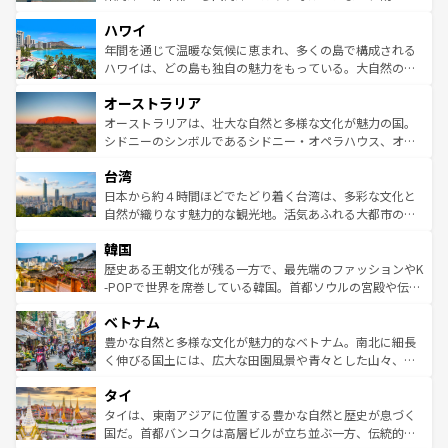
者向けの交通パス提供のサービスもあり、うまく活用すれ
場所ごとに異なる風景と体験が待っている。ニューヨーク
ハワイ
ば市内交通費無料で観光を楽しむこともできる。 なお、新
のような巨大都市は、観光、ショッピング、エンターテイ
着のスイス情報は
コンテンツ一覧
を参照してほしい。
ンメントが詰まった刺激的なスポットだ。一方、アメリカ
年間を通じて温暖な気候に恵まれ、多くの島で構成される
西部には大自然が広がり、グランドキャニオンやイエロー
ハワイは、どの島も独自の魅力をもっている。大自然の神
ストーン国立公園といった絶景が堪能できる。さらに、南
秘を感じたいなら、火山が生み出した壮大な景観を誇るハ
オーストラリア
部のニューオーリンズでは、音楽と美食が融合した独特の
ワイ島は見逃せない。また、定番の観光地といえばオアフ
文化が魅力。旅行者はアメリカの各地域で異なる魅力を楽
島だが、静かな自然を求めるならマウイ島やカウアイ島が
オーストラリアは、壮大な自然と多様な文化が魅力の国。
しみながら、その多様性と豊かな歴史を感じることができ
おすすめ。エメラルドグリーンに輝く海をはじめ、豊かな
シドニーのシンボルであるシドニー・オペラハウス、オー
るだろう。車でのロードトリップや列車の旅も、アメリカ
文化や歴史が息づいている。「アロハスピリット」と呼ば
ストラリア東海岸北部に広がる大サンゴ礁地帯グレートバ
ならではの贅沢な旅のスタイルだ。 なお、新着のアメリカ
台湾
れるおもてなしの心で訪れる人々を迎えてくれるハワイの
リアリーフや大陸中央部にそびえるウルル（エアーズロッ
情報は
コンテンツ一覧
を参照してほしい。
人々、おいしいローカルフードやハワイアンミュージッ
ク）、タスマニアの美しい原生林やケアンズの熱帯雨林な
日本から約４時間ほどでたどり着く台湾は、多彩な文化と
ク、伝統的なフラダンスなど、すべてがハワイの魅力を彩
ど、見どころがたくさん。また、カフェやワイン、オージ
自然が織りなす魅力的な観光地。活気あふれる大都市の台
っている。訪れるたびに新しい発見と感動が待っているハ
ービーフなどの食文化も豊かで、美味しいものであふれて
北やノスタルジックな町並みが人気な九份（ジォウフェ
ワイを、存分に味わってほしい。 なお、新着のハワイ情報
韓国
いる。アクティビティも充実しており、サーフィンやダイ
ン）、静ひつな山岳地帯である台湾東部など、都市の喧騒
は
コンテンツ一覧
を参照してほしい。
ビング、ハイキングなど、アウトドア好きにはたまらな
と山間の静けさが共存しており、訪れる人に新しい発見と
歴史ある王朝文化が残る一方で、最先端のファッションやK
い。オーストラリアの多彩な魅力を存分に味わいつくそ
驚きをもたらしてくれる。また、奥深い台湾の食文化も魅
-POPで世界を席巻している韓国。首都ソウルの宮殿や伝統
う。 なお、新着のオーストラリア情報は
コンテンツ一覧
を
力で、夜市などの屋台グルメから高級料理、ヘルシーで美
家屋が並ぶエリアでは韓国の歴史と文化に浸ることがで
参照してほしい。
ベトナム
容にもいいと評判のスイーツなど、バラエティ豊かな料理
き、地方に足を延ばせば四季折々の自然美を楽しむことが
が味わえる。 なお、新着の台湾情報は
コンテンツ一覧
を参
できる。そして、キムチや焼肉、絶品のストリートフード
豊かな自然と多様な文化が魅力的なベトナム。南北に細長
照してほしい。
まで、さまざまな韓国料理が待っている。夜には、韓国な
く伸びる国土には、広大な田園風景や青々とした山々、世
らではのナイトライフも堪能できる。あたたかいホスピタ
界遺産に登録された壮大な自然景観が点在し、都市部では
タイ
リティに包まれながら、韓国の多彩な魅力を心ゆくまで味
急速な発展と共に伝統が息づく。ハノイの古い町並みやホ
わってみてほしい。 なお、新着の韓国情報は
コンテンツ一
ーチミン市のフランス統治時代の建物も、独特の雰囲気を
タイは、東南アジアに位置する豊かな自然と歴史が息づく
覧
を参照してほしい。
醸し出している。また、バラエティの豊かさとおいしさで
国だ。首都バンコクは高層ビルが立ち並ぶ一方、伝統的な