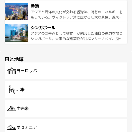
世界中の食通を魅了してやまないベトナム料理も魅力のひ
寺院や市場がいたるところに点在し、古きよき文化と現代
香港
とつ。フォーやバインミー、ベトナムコーヒーなどは、ぜ
の活気が交差している。北部ではチェンマイなどの山岳地
ひ現地で味わいたい。どの地域を訪れてもあたたかい人々
帯で自然と触れ合い、南部ではプーケットやクラビの美し
アジアと西洋の文化が交わる香港は、特有のエネルギーを
が旅行者を迎えてくれるので、きっと忘れられない旅にな
いビーチでリゾート気分を楽しむことができる。タイ料理
もっている。ヴィクトリア湾に広がる壮大な景色、近未来
るはずだ。 なお、新着のベトナム情報は
コンテンツ一覧
を
は世界的に有名で、屋台から高級レストランまで味覚を刺
的なアートスポット、そして歴史と現代が融合した町並
参照してほしい。
シンガポール
激する。気候は一年中温暖で、どの季節にも異なる楽しみ
み、どこを訪れても感動するはず。観光スポットが密集し
が待っている。親しみやすいタイの人々、仏教を中心とし
ており、効率よく見どころを回れるのも魅力。息をのむよ
アジアの交差点として多文化が融合した独自の魅力を放つ
た文化、そして多様な観光資源が、訪れる旅人を魅了し続
うな絶景から文化的な体験まで、香港を存分に楽しみ尽く
シンガポール。未来的な建築物が並ぶマリーナベイ、歴史
ける。 なお、新着のタイ情報は
コンテンツ一覧
を参照して
そう。 なお、新着の香港情報は
コンテンツ一覧
を参照して
と伝統を感じられるエスニックタウン、多数の緑豊かな公
ほしい。
ほしい。
園や自然保護区など、自然が調和した近代的な景観と文化
の多様性あふれるカラフルな町は、どこを歩いても新しい
国と地域
発見がある。さらに、治安のよさや充実した公共交通機関
も、旅行者にとっては魅力的なポイント。グルメも豊富
で、ホーカーズは地元の風情を楽しめる外せないスポット
ヨーロッパ
だ。訪れる人を飽きさせないシンガポールで、多様な魅力
を体感しよう。 なお、新着のシンガポール情報は
コンテン
ツ一覧
を参照してほしい。
北米
中南米
オセアニア