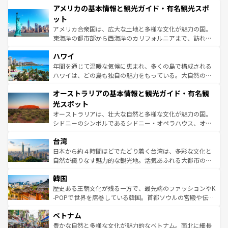
アメリカの基本情報と観光ガイド・有名観光スポ
ンツ一覧
を参照してほしい。
の建物がそのまま残る町や、スイスならではのユニークな
博物館もあり、アルプス観光だけでなく町歩きも満喫する
ット
ことができる。国民の所得が高いため物価も高いが、旅行
アメリカ合衆国は、広大な土地と多様な文化が魅力の国。
者向けの交通パス提供のサービスもあり、うまく活用すれ
東海岸の都市部から西海岸のカリフォルニアまで、訪れる
ば市内交通費無料で観光を楽しむこともできる。 なお、新
場所ごとに異なる風景と体験が待っている。ニューヨーク
着のスイス情報は
コンテンツ一覧
を参照してほしい。
ハワイ
のような巨大都市は、観光、ショッピング、エンターテイ
ンメントが詰まった刺激的なスポットだ。一方、アメリカ
年間を通じて温暖な気候に恵まれ、多くの島で構成される
西部には大自然が広がり、グランドキャニオンやイエロー
ハワイは、どの島も独自の魅力をもっている。大自然の神
ストーン国立公園といった絶景が堪能できる。さらに、南
秘を感じたいなら、火山が生み出した壮大な景観を誇るハ
オーストラリアの基本情報と観光ガイド・有名観
部のニューオーリンズでは、音楽と美食が融合した独特の
ワイ島は見逃せない。また、定番の観光地といえばオアフ
文化が魅力。旅行者はアメリカの各地域で異なる魅力を楽
島だが、静かな自然を求めるならマウイ島やカウアイ島が
光スポット
しみながら、その多様性と豊かな歴史を感じることができ
おすすめ。エメラルドグリーンに輝く海をはじめ、豊かな
オーストラリアは、壮大な自然と多様な文化が魅力の国。
るだろう。車でのロードトリップや列車の旅も、アメリカ
文化や歴史が息づいている。「アロハスピリット」と呼ば
シドニーのシンボルであるシドニー・オペラハウス、オー
ならではの贅沢な旅のスタイルだ。 なお、新着のアメリカ
れるおもてなしの心で訪れる人々を迎えてくれるハワイの
ストラリア東海岸北部に広がる大サンゴ礁地帯グレートバ
情報は
コンテンツ一覧
を参照してほしい。
人々、おいしいローカルフードやハワイアンミュージッ
台湾
リアリーフや大陸中央部にそびえるウルル（エアーズロッ
ク、伝統的なフラダンスなど、すべてがハワイの魅力を彩
ク）、タスマニアの美しい原生林やケアンズの熱帯雨林な
日本から約４時間ほどでたどり着く台湾は、多彩な文化と
っている。訪れるたびに新しい発見と感動が待っているハ
ど、見どころがたくさん。また、カフェやワイン、オージ
自然が織りなす魅力的な観光地。活気あふれる大都市の台
ワイを、存分に味わってほしい。 なお、新着のハワイ情報
ービーフなどの食文化も豊かで、美味しいものであふれて
北やノスタルジックな町並みが人気な九份（ジォウフェ
は
コンテンツ一覧
を参照してほしい。
韓国
いる。アクティビティも充実しており、サーフィンやダイ
ン）、静ひつな山岳地帯である台湾東部など、都市の喧騒
ビング、ハイキングなど、アウトドア好きにはたまらな
と山間の静けさが共存しており、訪れる人に新しい発見と
歴史ある王朝文化が残る一方で、最先端のファッションやK
い。オーストラリアの多彩な魅力を存分に味わいつくそ
驚きをもたらしてくれる。また、奥深い台湾の食文化も魅
-POPで世界を席巻している韓国。首都ソウルの宮殿や伝統
う。 なお、新着のオーストラリア情報は
コンテンツ一覧
を
力で、夜市などの屋台グルメから高級料理、ヘルシーで美
家屋が並ぶエリアでは韓国の歴史と文化に浸ることがで
参照してほしい。
ベトナム
容にもいいと評判のスイーツなど、バラエティ豊かな料理
き、地方に足を延ばせば四季折々の自然美を楽しむことが
が味わえる。 なお、新着の台湾情報は
コンテンツ一覧
を参
できる。そして、キムチや焼肉、絶品のストリートフード
豊かな自然と多様な文化が魅力的なベトナム。南北に細長