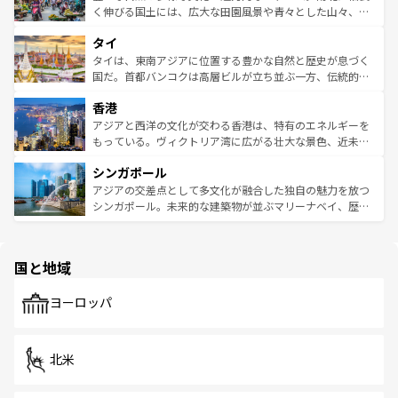
照してほしい。
まで、さまざまな韓国料理が待っている。夜には、韓国な
く伸びる国土には、広大な田園風景や青々とした山々、世
らではのナイトライフも堪能できる。あたたかいホスピタ
界遺産に登録された壮大な自然景観が点在し、都市部では
タイ
リティに包まれながら、韓国の多彩な魅力を心ゆくまで味
急速な発展と共に伝統が息づく。ハノイの古い町並みやホ
わってみてほしい。 なお、新着の韓国情報は
コンテンツ一
ーチミン市のフランス統治時代の建物も、独特の雰囲気を
タイは、東南アジアに位置する豊かな自然と歴史が息づく
覧
を参照してほしい。
醸し出している。また、バラエティの豊かさとおいしさで
国だ。首都バンコクは高層ビルが立ち並ぶ一方、伝統的な
世界中の食通を魅了してやまないベトナム料理も魅力のひ
寺院や市場がいたるところに点在し、古きよき文化と現代
香港
とつ。フォーやバインミー、ベトナムコーヒーなどは、ぜ
の活気が交差している。北部ではチェンマイなどの山岳地
ひ現地で味わいたい。どの地域を訪れてもあたたかい人々
帯で自然と触れ合い、南部ではプーケットやクラビの美し
アジアと西洋の文化が交わる香港は、特有のエネルギーを
が旅行者を迎えてくれるので、きっと忘れられない旅にな
いビーチでリゾート気分を楽しむことができる。タイ料理
もっている。ヴィクトリア湾に広がる壮大な景色、近未来
るはずだ。 なお、新着のベトナム情報は
コンテンツ一覧
を
は世界的に有名で、屋台から高級レストランまで味覚を刺
的なアートスポット、そして歴史と現代が融合した町並
参照してほしい。
シンガポール
激する。気候は一年中温暖で、どの季節にも異なる楽しみ
み、どこを訪れても感動するはず。観光スポットが密集し
が待っている。親しみやすいタイの人々、仏教を中心とし
ており、効率よく見どころを回れるのも魅力。息をのむよ
アジアの交差点として多文化が融合した独自の魅力を放つ
た文化、そして多様な観光資源が、訪れる旅人を魅了し続
うな絶景から文化的な体験まで、香港を存分に楽しみ尽く
シンガポール。未来的な建築物が並ぶマリーナベイ、歴史
ける。 なお、新着のタイ情報は
コンテンツ一覧
を参照して
そう。 なお、新着の香港情報は
コンテンツ一覧
を参照して
と伝統を感じられるエスニックタウン、多数の緑豊かな公
ほしい。
ほしい。
園や自然保護区など、自然が調和した近代的な景観と文化
の多様性あふれるカラフルな町は、どこを歩いても新しい
国と地域
発見がある。さらに、治安のよさや充実した公共交通機関
も、旅行者にとっては魅力的なポイント。グルメも豊富
で、ホーカーズは地元の風情を楽しめる外せないスポット
ヨーロッパ
だ。訪れる人を飽きさせないシンガポールで、多様な魅力
を体感しよう。 なお、新着のシンガポール情報は
コンテン
ツ一覧
を参照してほしい。
北米