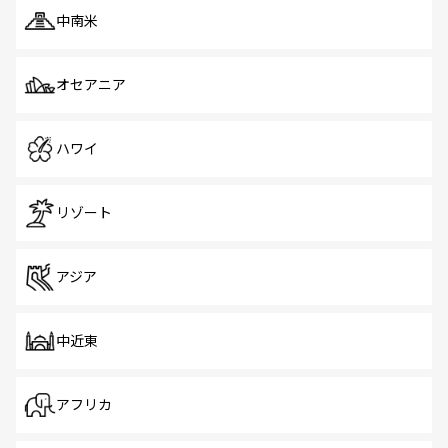
中南米
オセアニア
ハワイ
リゾート
アジア
中近東
アフリカ