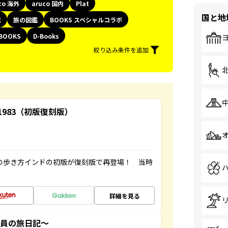
co 海外
aruco 国内
Plat
国と地
代
旅の図鑑
BOOKS スペシャルコラボ
BOOKS
D-Books
絞り込み条件を追加
-1983（初版復刻版）
球の歩き方インドの初版が復刻版で再登場！ 当時
詳細を見る
社員の旅日記～