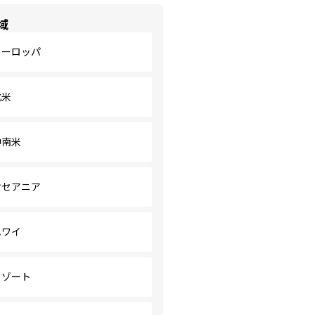
域
ヨーロッパ
北米
中南米
オセアニア
ハワイ
リゾート