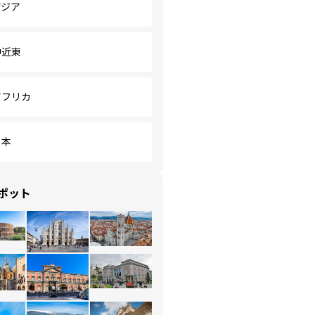
アジア
中近東
アフリカ
日本
ポット