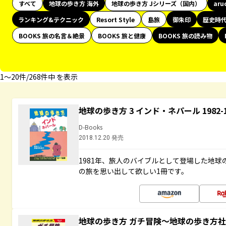
すべて
地球の歩き方 海外
地球の歩き方 Jシリーズ（国内）
aru
ランキング&テクニック
Resort Style
島旅
御朱印
歴史時
BOOKS 旅の名言＆絶景
BOOKS 旅と健康
BOOKS 旅の読み物
1〜20件/268件中 を表示
地球の歩き方 3 インド・ネパール 1982
D-Books
2018.12.20 発売
1981年、旅人のバイブルとして登場した地
の旅を思い出して欲しい1冊です。
地球の歩き方 ガチ冒険～地球の歩き方