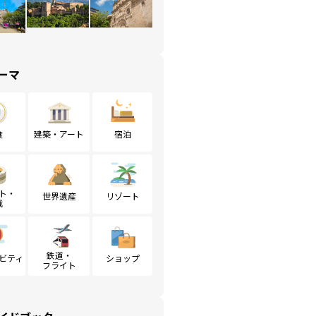
ーマ
食
建築・アート
宿泊
ト・
世界遺産
リゾート
戦
鉄道・
ビティ
ショップ
フライト