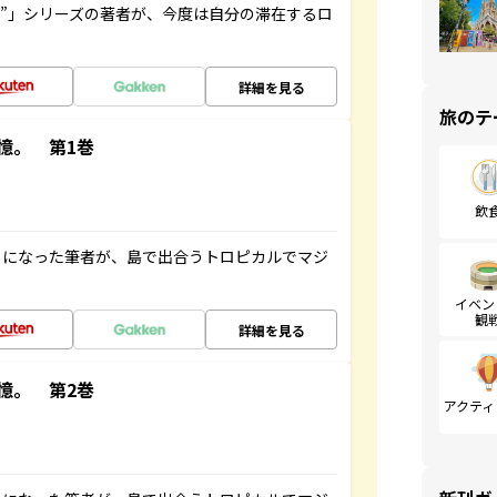
ト”」シリーズの著者が、今度は自分の滞在するロ
詳細を見る
旅のテ
憶。 第1巻
飲
とになった筆者が、島で出合うトロピカルでマジ
イベン
観
詳細を見る
憶。 第2巻
アクティ