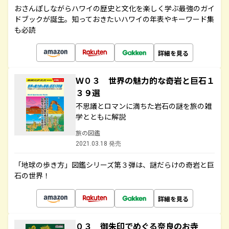
おさんぽしながらハワイの歴史と文化を楽しく学ぶ最強のガイ
ドブックが誕生。知っておきたいハワイの年表やキーワード集
も必読
詳細を見る
Ｗ０３ 世界の魅力的な奇岩と巨石１
３９選
不思議とロマンに満ちた岩石の謎を旅の雑
学とともに解説
旅の図鑑
2021.03.18 発売
「地球の歩き方」図鑑シリーズ第３弾は、謎だらけの奇岩と巨
石の世界！
詳細を見る
０３ 御朱印でめぐる奈良のお寺