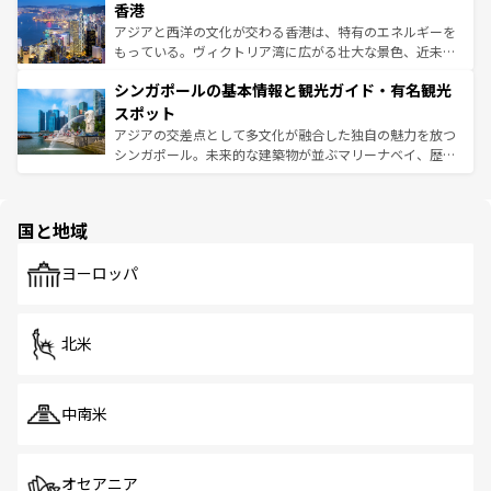
香港
とつ。フォーやバインミー、ベトナムコーヒーなどは、ぜ
の活気が交差している。北部ではチェンマイなどの山岳地
ひ現地で味わいたい。どの地域を訪れてもあたたかい人々
帯で自然と触れ合い、南部ではプーケットやクラビの美し
アジアと西洋の文化が交わる香港は、特有のエネルギーを
が旅行者を迎えてくれるので、きっと忘れられない旅にな
いビーチでリゾート気分を楽しむことができる。タイ料理
もっている。ヴィクトリア湾に広がる壮大な景色、近未来
るはずだ。 なお、新着のベトナム情報は
コンテンツ一覧
を
は世界的に有名で、屋台から高級レストランまで味覚を刺
的なアートスポット、そして歴史と現代が融合した町並
参照してほしい。
シンガポールの基本情報と観光ガイド・有名観光
激する。気候は一年中温暖で、どの季節にも異なる楽しみ
み、どこを訪れても感動するはず。観光スポットが密集し
が待っている。親しみやすいタイの人々、仏教を中心とし
ており、効率よく見どころを回れるのも魅力。息をのむよ
スポット
た文化、そして多様な観光資源が、訪れる旅人を魅了し続
うな絶景から文化的な体験まで、香港を存分に楽しみ尽く
アジアの交差点として多文化が融合した独自の魅力を放つ
ける。 なお、新着のタイ情報は
コンテンツ一覧
を参照して
そう。 なお、新着の香港情報は
コンテンツ一覧
を参照して
シンガポール。未来的な建築物が並ぶマリーナベイ、歴史
ほしい。
ほしい。
と伝統を感じられるエスニックタウン、多数の緑豊かな公
園や自然保護区など、自然が調和した近代的な景観と文化
の多様性あふれるカラフルな町は、どこを歩いても新しい
国と地域
発見がある。さらに、治安のよさや充実した公共交通機関
も、旅行者にとっては魅力的なポイント。グルメも豊富
で、ホーカーズは地元の風情を楽しめる外せないスポット
ヨーロッパ
だ。訪れる人を飽きさせないシンガポールで、多様な魅力
を体感しよう。 なお、新着のシンガポール情報は
コンテン
ツ一覧
を参照してほしい。
北米
中南米
オセアニア