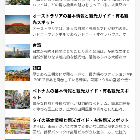
ストーン国立公園といった絶景が堪能できる。さらに、南
ハワイは、どの島も独自の魅力をもっている。大自然の神
部のニューオーリンズでは、音楽と美食が融合した独特の
秘を感じたいなら、火山が生み出した壮大な景観を誇るハ
文化が魅力。旅行者はアメリカの各地域で異なる魅力を楽
オーストラリアの基本情報と観光ガイド・有名観
ワイ島は見逃せない。また、定番の観光地といえばオアフ
しみながら、その多様性と豊かな歴史を感じることができ
島だが、静かな自然を求めるならマウイ島やカウアイ島が
光スポット
るだろう。車でのロードトリップや列車の旅も、アメリカ
おすすめ。エメラルドグリーンに輝く海をはじめ、豊かな
オーストラリアは、壮大な自然と多様な文化が魅力の国。
ならではの贅沢な旅のスタイルだ。 なお、新着のアメリカ
文化や歴史が息づいている。「アロハスピリット」と呼ば
シドニーのシンボルであるシドニー・オペラハウス、オー
情報は
コンテンツ一覧
を参照してほしい。
れるおもてなしの心で訪れる人々を迎えてくれるハワイの
ストラリア東海岸北部に広がる大サンゴ礁地帯グレートバ
人々、おいしいローカルフードやハワイアンミュージッ
台湾
リアリーフや大陸中央部にそびえるウルル（エアーズロッ
ク、伝統的なフラダンスなど、すべてがハワイの魅力を彩
ク）、タスマニアの美しい原生林やケアンズの熱帯雨林な
日本から約４時間ほどでたどり着く台湾は、多彩な文化と
っている。訪れるたびに新しい発見と感動が待っているハ
ど、見どころがたくさん。また、カフェやワイン、オージ
自然が織りなす魅力的な観光地。活気あふれる大都市の台
ワイを、存分に味わってほしい。 なお、新着のハワイ情報
ービーフなどの食文化も豊かで、美味しいものであふれて
北やノスタルジックな町並みが人気な九份（ジォウフェ
は
コンテンツ一覧
を参照してほしい。
韓国
いる。アクティビティも充実しており、サーフィンやダイ
ン）、静ひつな山岳地帯である台湾東部など、都市の喧騒
ビング、ハイキングなど、アウトドア好きにはたまらな
と山間の静けさが共存しており、訪れる人に新しい発見と
歴史ある王朝文化が残る一方で、最先端のファッションやK
い。オーストラリアの多彩な魅力を存分に味わいつくそ
驚きをもたらしてくれる。また、奥深い台湾の食文化も魅
-POPで世界を席巻している韓国。首都ソウルの宮殿や伝統
う。 なお、新着のオーストラリア情報は
コンテンツ一覧
を
力で、夜市などの屋台グルメから高級料理、ヘルシーで美
家屋が並ぶエリアでは韓国の歴史と文化に浸ることがで
参照してほしい。
ベトナムの基本情報と観光ガイド・有名観光スポ
容にもいいと評判のスイーツなど、バラエティ豊かな料理
き、地方に足を延ばせば四季折々の自然美を楽しむことが
が味わえる。 なお、新着の台湾情報は
コンテンツ一覧
を参
できる。そして、キムチや焼肉、絶品のストリートフード
ット
照してほしい。
まで、さまざまな韓国料理が待っている。夜には、韓国な
豊かな自然と多様な文化が魅力的なベトナム。南北に細長
らではのナイトライフも堪能できる。あたたかいホスピタ
く伸びる国土には、広大な田園風景や青々とした山々、世
リティに包まれながら、韓国の多彩な魅力を心ゆくまで味
界遺産に登録された壮大な自然景観が点在し、都市部では
わってみてほしい。 なお、新着の韓国情報は
コンテンツ一
タイの基本情報と観光ガイド・有名観光スポット
急速な発展と共に伝統が息づく。ハノイの古い町並みやホ
覧
を参照してほしい。
ーチミン市のフランス統治時代の建物も、独特の雰囲気を
タイは、東南アジアに位置する豊かな自然と歴史が息づく
醸し出している。また、バラエティの豊かさとおいしさで
国だ。首都バンコクは高層ビルが立ち並ぶ一方、伝統的な
世界中の食通を魅了してやまないベトナム料理も魅力のひ
寺院や市場がいたるところに点在し、古きよき文化と現代