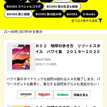
BOOKS スペシャルコラボ
BOOKS 旅の名言＆絶景
BOOKS 旅と健康
BOOKS 旅の読み物
BOOKS
D-Books
絞り込み条件を追加
21〜40件/307件中 を表示
Ｒ０２ 地球の歩き方 リゾートスタ
イル ハワイ島 ２０１９～２０２０
Resort Style
2018.11.14 発売
ハワイ島のダイナミックな自然は訪れる人々を魅了します。パ
ワースポットも数多く、進化する自然派グルメも見逃せない！
詳細を見る