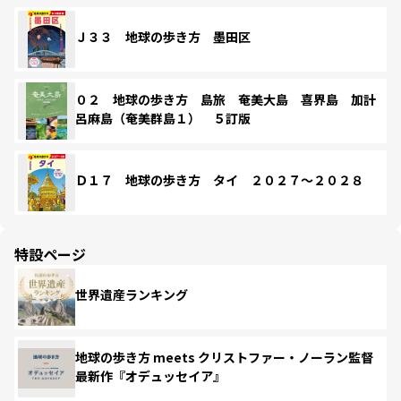
Ｊ３３ 地球の歩き方 墨田区
０２ 地球の歩き方 島旅 奄美大島 喜界島 加計
呂麻島（奄美群島１） ５訂版
Ｄ１７ 地球の歩き方 タイ ２０２７～２０２８
特設ページ
世界遺産ランキング
地球の歩き方 meets クリストファー・ノーラン監督
最新作『オデュッセイア』