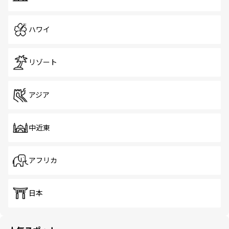
ハワイ
リゾート
アジア
中近東
アフリカ
日本