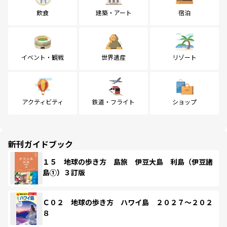
飲食
建築・アート
宿泊
イベント・観戦
世界遺産
リゾート
アクティビティ
鉄道・フライト
ショップ
新刊ガイドブック
１５ 地球の歩き方 島旅 伊豆大島 利島（伊豆諸
島①）３訂版
Ｃ０２ 地球の歩き方 ハワイ島 ２０２７～２０２
８