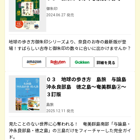
御朱印
2024.06.27 発売
地球の歩き方御朱印シリーズより、奈良のお寺の最新版が登
場！すばらしい古寺と御朱印の数々に合いに出かけませんか？
詳細を見る
０３ 地球の歩き方 島旅 与論島
沖永良部島 徳之島～奄美群島②～
３訂版
島旅
2025.12.11 発売
見たことのない世界に心奪われる！ 奄美群島南部「与論島・
沖永良部島・徳之島」の三島だけをフィーチャーした完全ガイ
ド。