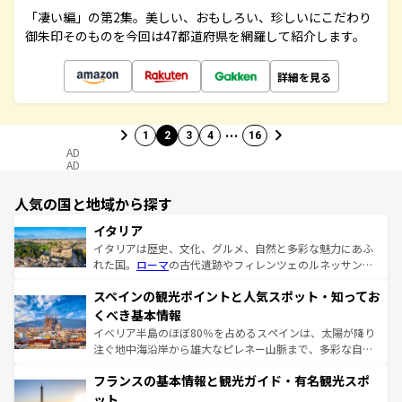
「凄い編」の第2集。美しい、おもしろい、珍しいにこだわり
御朱印そのものを今回は47都道府県を網羅して紹介します。
詳細を見る
…
1
2
3
4
16
AD
AD
人気の国と地域から探す
イタリア
イタリアは歴史、文化、グルメ、自然と多彩な魅力にあふ
れた国。
ローマ
の古代遺跡やフィレンツェのルネッサンス
美術、ヴェネツィアの運河など、歴史あるスポットはもち
スペインの観光ポイントと人気スポット・知ってお
ろん、トスカーナの美しい田園風景やアマルフィ海岸の絶
景など、自然景観も見逃せない。観光の合間には、本場の
くべき基本情報
ピザやパスタなど、絶品のイタリア料理を堪能することも
イベリア半島のほぼ80％を占めるスペインは、太陽が降り
できる。朝目覚めてから夜眠るまで、すべての瞬間を楽し
注ぐ地中海沿岸から雄大なピレネー山脈まで、多彩な自然
ませてくれるイタリアで、忘れられない旅をしてみよう！
と文化が詰まったヨーロッパ屈指の旅行先だ。多様な地域
なお、新着のイタリア情報は
コンテンツ一覧
を参照してほ
フランスの基本情報と観光ガイド・有名観光スポ
文化が根付くこの国では、情熱的なフラメンコ、熱気あふ
しい。
れる闘牛、そして美味しいタパスが生活の一部となってい
ット