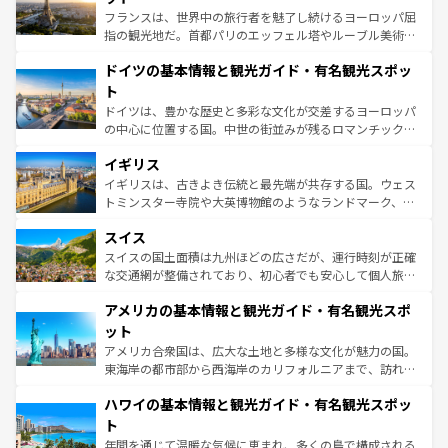
る。首都マドリードの洗練された雰囲気や、バルセロナの
フランスは、世界中の旅行者を魅了し続けるヨーロッパ屈
アートに溢れた街角から、地方では古代ローマ遺跡や中世
指の観光地だ。首都パリのエッフェル塔やルーブル美術館
の城塞都市、穏やかなビーチリゾートまで多彩な表情を見
といった象徴的なスポットから、田舎町の古風な美しさま
せる。地方によって風土や気候が異なるスペインはその個
ドイツの基本情報と観光ガイド・有名観光スポッ
で、幅広い魅力が詰まっている。華麗な宮殿、歴史的な大
性で訪れる人を魅了する。 なお、新着のスペイン情報は
コ
聖堂、美しいビーチ、そして豊かな自然が、訪れる者を心
ト
ンテンツ一覧
を参照してほしい。
から魅了する。また、フランスは美食の国としても知ら
ドイツは、豊かな歴史と多彩な文化が交差するヨーロッパ
れ、フランス料理はユネスコ無形文化遺産にも登録されて
の中心に位置する国。中世の街並みが残るロマンチック街
いる。シャンパンの発祥地であるランス、プロヴァンスの
道から、未来を先取りするようなモダンな都市まで多様な
香り高いラベンダー畑など、多彩な楽しみ方が可能だ。さ
イギリス
顔を持つこの国は、どこを歩いても飽きることがない。ベ
らに、パリ以外の地域にも魅力が溢れており、どの街角に
ルリンの文化的活気、バイエルン州のアルプスの絶景、そ
イギリスは、古きよき伝統と最先端が共存する国。ウェス
も豊かな歴史と文化が息づいている。パリ以外の個性あふ
してライン川沿いのワイン畑といった風景は必見。ビール
トミンスター寺院や大英博物館のようなランドマーク、歴
れる地方に足を運ぶとそれぞれで全く異なる文化を体験で
とソーセージを味わいながら地元の人と過ごす楽しい時間
史ある大学都市、美しい丘陵地帯や牧歌的な風景など、エ
きるだろう。 なお、新着のフランス情報は
コンテンツ一覧
スイス
は、お酒好きな人にはぜひ体験してほしい。 なお、新着の
リアごとに異なる魅力がある。また、優雅なアフタヌーン
を参照してほしい。
ドイツ情報は
コンテンツ一覧
を参照してほしい。
ティー、ビール好きにはたまらない英国パブ、サッカー観
スイスの国土面積は九州ほどの広さだが、運行時刻が正確
戦など、本場だからこそできる体験も豊富。イギリスを旅
な交通網が整備されており、初心者でも安心して個人旅行
して楽しみつくそう。 なお、新着のイギリス情報は
コンテ
を楽しめる。日本同様に時刻表どおりの旅が可能だ。中世
アメリカの基本情報と観光ガイド・有名観光スポ
ンツ一覧
を参照してほしい。
の建物がそのまま残る町や、スイスならではのユニークな
博物館もあり、アルプス観光だけでなく町歩きも満喫する
ット
ことができる。国民の所得が高いため物価も高いが、旅行
アメリカ合衆国は、広大な土地と多様な文化が魅力の国。
者向けの交通パス提供のサービスもあり、うまく活用すれ
東海岸の都市部から西海岸のカリフォルニアまで、訪れる
ば市内交通費無料で観光を楽しむこともできる。 なお、新
場所ごとに異なる風景と体験が待っている。ニューヨーク
着のスイス情報は
コンテンツ一覧
を参照してほしい。
ハワイの基本情報と観光ガイド・有名観光スポッ
のような巨大都市は、観光、ショッピング、エンターテイ
ンメントが詰まった刺激的なスポットだ。一方、アメリカ
ト
西部には大自然が広がり、グランドキャニオンやイエロー
年間を通じて温暖な気候に恵まれ、多くの島で構成される