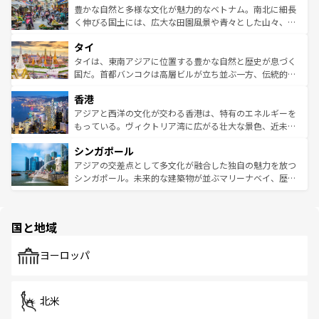
が味わえる。 なお、新着の台湾情報は
コンテンツ一覧
を参
できる。そして、キムチや焼肉、絶品のストリートフード
豊かな自然と多様な文化が魅力的なベトナム。南北に細長
照してほしい。
まで、さまざまな韓国料理が待っている。夜には、韓国な
く伸びる国土には、広大な田園風景や青々とした山々、世
らではのナイトライフも堪能できる。あたたかいホスピタ
界遺産に登録された壮大な自然景観が点在し、都市部では
タイ
リティに包まれながら、韓国の多彩な魅力を心ゆくまで味
急速な発展と共に伝統が息づく。ハノイの古い町並みやホ
わってみてほしい。 なお、新着の韓国情報は
コンテンツ一
ーチミン市のフランス統治時代の建物も、独特の雰囲気を
タイは、東南アジアに位置する豊かな自然と歴史が息づく
覧
を参照してほしい。
醸し出している。また、バラエティの豊かさとおいしさで
国だ。首都バンコクは高層ビルが立ち並ぶ一方、伝統的な
世界中の食通を魅了してやまないベトナム料理も魅力のひ
寺院や市場がいたるところに点在し、古きよき文化と現代
香港
とつ。フォーやバインミー、ベトナムコーヒーなどは、ぜ
の活気が交差している。北部ではチェンマイなどの山岳地
ひ現地で味わいたい。どの地域を訪れてもあたたかい人々
帯で自然と触れ合い、南部ではプーケットやクラビの美し
アジアと西洋の文化が交わる香港は、特有のエネルギーを
が旅行者を迎えてくれるので、きっと忘れられない旅にな
いビーチでリゾート気分を楽しむことができる。タイ料理
もっている。ヴィクトリア湾に広がる壮大な景色、近未来
るはずだ。 なお、新着のベトナム情報は
コンテンツ一覧
を
は世界的に有名で、屋台から高級レストランまで味覚を刺
的なアートスポット、そして歴史と現代が融合した町並
参照してほしい。
シンガポール
激する。気候は一年中温暖で、どの季節にも異なる楽しみ
み、どこを訪れても感動するはず。観光スポットが密集し
が待っている。親しみやすいタイの人々、仏教を中心とし
ており、効率よく見どころを回れるのも魅力。息をのむよ
アジアの交差点として多文化が融合した独自の魅力を放つ
た文化、そして多様な観光資源が、訪れる旅人を魅了し続
うな絶景から文化的な体験まで、香港を存分に楽しみ尽く
シンガポール。未来的な建築物が並ぶマリーナベイ、歴史
ける。 なお、新着のタイ情報は
コンテンツ一覧
を参照して
そう。 なお、新着の香港情報は
コンテンツ一覧
を参照して
と伝統を感じられるエスニックタウン、多数の緑豊かな公
ほしい。
ほしい。
園や自然保護区など、自然が調和した近代的な景観と文化
の多様性あふれるカラフルな町は、どこを歩いても新しい
国と地域
発見がある。さらに、治安のよさや充実した公共交通機関
も、旅行者にとっては魅力的なポイント。グルメも豊富
で、ホーカーズは地元の風情を楽しめる外せないスポット
ヨーロッパ
だ。訪れる人を飽きさせないシンガポールで、多様な魅力
を体感しよう。 なお、新着のシンガポール情報は
コンテン
ツ一覧
を参照してほしい。
北米