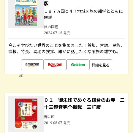
版
１９７ヵ国と４７地域を旅の雑学とともに
解説
旅の図鑑
2024.07.18 発売
今こそ学びたい世界のことを集めました！首都、言語、民族、
宗教、特長、現地の挨拶、誰かに話したくなる旅の雑学も。
詳細を見る
AD
０１ 御朱印でめぐる鎌倉のお寺 三
十三観音完全掲載 三訂版
御朱印
2019.08.07 発売