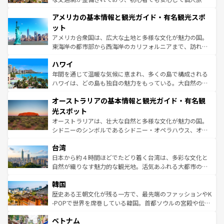
して楽しみつくそう。 なお、新着のイギリス情報は
コンテ
を楽しめる。日本同様に時刻表どおりの旅が可能だ。中世
アメリカの基本情報と観光ガイド・有名観光スポ
ンツ一覧
を参照してほしい。
の建物がそのまま残る町や、スイスならではのユニークな
博物館もあり、アルプス観光だけでなく町歩きも満喫する
ット
ことができる。国民の所得が高いため物価も高いが、旅行
アメリカ合衆国は、広大な土地と多様な文化が魅力の国。
者向けの交通パス提供のサービスもあり、うまく活用すれ
東海岸の都市部から西海岸のカリフォルニアまで、訪れる
ば市内交通費無料で観光を楽しむこともできる。 なお、新
場所ごとに異なる風景と体験が待っている。ニューヨーク
着のスイス情報は
コンテンツ一覧
を参照してほしい。
ハワイ
のような巨大都市は、観光、ショッピング、エンターテイ
ンメントが詰まった刺激的なスポットだ。一方、アメリカ
年間を通じて温暖な気候に恵まれ、多くの島で構成される
西部には大自然が広がり、グランドキャニオンやイエロー
ハワイは、どの島も独自の魅力をもっている。大自然の神
ストーン国立公園といった絶景が堪能できる。さらに、南
秘を感じたいなら、火山が生み出した壮大な景観を誇るハ
オーストラリアの基本情報と観光ガイド・有名観
部のニューオーリンズでは、音楽と美食が融合した独特の
ワイ島は見逃せない。また、定番の観光地といえばオアフ
文化が魅力。旅行者はアメリカの各地域で異なる魅力を楽
島だが、静かな自然を求めるならマウイ島やカウアイ島が
光スポット
しみながら、その多様性と豊かな歴史を感じることができ
おすすめ。エメラルドグリーンに輝く海をはじめ、豊かな
オーストラリアは、壮大な自然と多様な文化が魅力の国。
るだろう。車でのロードトリップや列車の旅も、アメリカ
文化や歴史が息づいている。「アロハスピリット」と呼ば
シドニーのシンボルであるシドニー・オペラハウス、オー
ならではの贅沢な旅のスタイルだ。 なお、新着のアメリカ
れるおもてなしの心で訪れる人々を迎えてくれるハワイの
ストラリア東海岸北部に広がる大サンゴ礁地帯グレートバ
情報は
コンテンツ一覧
を参照してほしい。
人々、おいしいローカルフードやハワイアンミュージッ
台湾
リアリーフや大陸中央部にそびえるウルル（エアーズロッ
ク、伝統的なフラダンスなど、すべてがハワイの魅力を彩
ク）、タスマニアの美しい原生林やケアンズの熱帯雨林な
日本から約４時間ほどでたどり着く台湾は、多彩な文化と
っている。訪れるたびに新しい発見と感動が待っているハ
ど、見どころがたくさん。また、カフェやワイン、オージ
自然が織りなす魅力的な観光地。活気あふれる大都市の台
ワイを、存分に味わってほしい。 なお、新着のハワイ情報
ービーフなどの食文化も豊かで、美味しいものであふれて
北やノスタルジックな町並みが人気な九份（ジォウフェ
は
コンテンツ一覧
を参照してほしい。
韓国
いる。アクティビティも充実しており、サーフィンやダイ
ン）、静ひつな山岳地帯である台湾東部など、都市の喧騒
ビング、ハイキングなど、アウトドア好きにはたまらな
と山間の静けさが共存しており、訪れる人に新しい発見と
歴史ある王朝文化が残る一方で、最先端のファッションやK
い。オーストラリアの多彩な魅力を存分に味わいつくそ
驚きをもたらしてくれる。また、奥深い台湾の食文化も魅
-POPで世界を席巻している韓国。首都ソウルの宮殿や伝統
う。 なお、新着のオーストラリア情報は
コンテンツ一覧
を
力で、夜市などの屋台グルメから高級料理、ヘルシーで美
家屋が並ぶエリアでは韓国の歴史と文化に浸ることがで
参照してほしい。
ベトナム
容にもいいと評判のスイーツなど、バラエティ豊かな料理
き、地方に足を延ばせば四季折々の自然美を楽しむことが