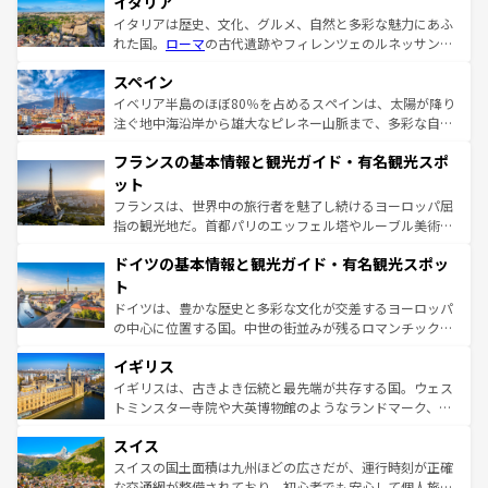
イタリア
イタリアは歴史、文化、グルメ、自然と多彩な魅力にあふ
れた国。
ローマ
の古代遺跡やフィレンツェのルネッサンス
美術、ヴェネツィアの運河など、歴史あるスポットはもち
スペイン
ろん、トスカーナの美しい田園風景やアマルフィ海岸の絶
景など、自然景観も見逃せない。観光の合間には、本場の
イベリア半島のほぼ80％を占めるスペインは、太陽が降り
ピザやパスタなど、絶品のイタリア料理を堪能することも
注ぐ地中海沿岸から雄大なピレネー山脈まで、多彩な自然
できる。朝目覚めてから夜眠るまで、すべての瞬間を楽し
と文化が詰まったヨーロッパ屈指の旅行先だ。多様な地域
フランスの基本情報と観光ガイド・有名観光スポ
ませてくれるイタリアで、忘れられない旅をしてみよう！
文化が根付くこの国では、情熱的なフラメンコ、熱気あふ
なお、新着のイタリア情報は
コンテンツ一覧
を参照してほ
れる闘牛、そして美味しいタパスが生活の一部となってい
ット
しい。
る。首都マドリードの洗練された雰囲気や、バルセロナの
フランスは、世界中の旅行者を魅了し続けるヨーロッパ屈
アートに溢れた街角から、地方では古代ローマ遺跡や中世
指の観光地だ。首都パリのエッフェル塔やルーブル美術館
の城塞都市、穏やかなビーチリゾートまで多彩な表情を見
といった象徴的なスポットから、田舎町の古風な美しさま
せる。地方によって風土や気候が異なるスペインはその個
ドイツの基本情報と観光ガイド・有名観光スポッ
で、幅広い魅力が詰まっている。華麗な宮殿、歴史的な大
性で訪れる人を魅了する。 なお、新着のスペイン情報は
コ
聖堂、美しいビーチ、そして豊かな自然が、訪れる者を心
ト
ンテンツ一覧
を参照してほしい。
から魅了する。また、フランスは美食の国としても知ら
ドイツは、豊かな歴史と多彩な文化が交差するヨーロッパ
れ、フランス料理はユネスコ無形文化遺産にも登録されて
の中心に位置する国。中世の街並みが残るロマンチック街
いる。シャンパンの発祥地であるランス、プロヴァンスの
道から、未来を先取りするようなモダンな都市まで多様な
香り高いラベンダー畑など、多彩な楽しみ方が可能だ。さ
イギリス
顔を持つこの国は、どこを歩いても飽きることがない。ベ
らに、パリ以外の地域にも魅力が溢れており、どの街角に
ルリンの文化的活気、バイエルン州のアルプスの絶景、そ
イギリスは、古きよき伝統と最先端が共存する国。ウェス
も豊かな歴史と文化が息づいている。パリ以外の個性あふ
してライン川沿いのワイン畑といった風景は必見。ビール
トミンスター寺院や大英博物館のようなランドマーク、歴
れる地方に足を運ぶとそれぞれで全く異なる文化を体験で
とソーセージを味わいながら地元の人と過ごす楽しい時間
史ある大学都市、美しい丘陵地帯や牧歌的な風景など、エ
きるだろう。 なお、新着のフランス情報は
コンテンツ一覧
スイス
は、お酒好きな人にはぜひ体験してほしい。 なお、新着の
リアごとに異なる魅力がある。また、優雅なアフタヌーン
を参照してほしい。
ドイツ情報は
コンテンツ一覧
を参照してほしい。
ティー、ビール好きにはたまらない英国パブ、サッカー観
スイスの国土面積は九州ほどの広さだが、運行時刻が正確
戦など、本場だからこそできる体験も豊富。イギリスを旅
な交通網が整備されており、初心者でも安心して個人旅行