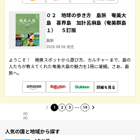
０２ 地球の歩き方 島旅 奄美大
島 喜界島 加計呂麻島（奄美群島
１） ５訂版
島旅
2026.08.06 発売
ようこそ！ 絶景スポットから遊び方、カルチャーまで、島の
人たちが教えてくれた奄美大島の魅力を1冊に凝縮。さあ、島
旅へ。
詳細を見る
…
1
2
3
19
AD
AD
人気の国と地域から探す