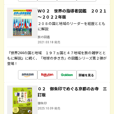
Ｗ０２ 世界の指導者図鑑 ２０２１
～２０２２年版
２０８の国と地域のリーダーを経歴ととも
に解説
旅の図鑑
2021.03.18 発売
『世界244の国と地域 １９７ヵ国と４７地域を旅の雑学とと
もに解説』に続く、「地球の歩き方」の図鑑シリーズ第２弾が
登場！
詳細を見る
０２ 御朱印でめぐる京都のお寺 三
訂版
御朱印
2025.10.09 発売