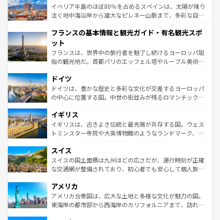
景など、自然景観も見逃せない。観光の合間には、本場の
イベリア半島のほぼ80％を占めるスペインは、太陽が降り
ピザやパスタなど、絶品のイタリア料理を堪能することも
注ぐ地中海沿岸から雄大なピレネー山脈まで、多彩な自然
できる。朝目覚めてから夜眠るまで、すべての瞬間を楽し
と文化が詰まったヨーロッパ屈指の旅行先だ。多様な地域
フランスの基本情報と観光ガイド・有名観光スポ
ませてくれるイタリアで、忘れられない旅をしてみよう！
文化が根付くこの国では、情熱的なフラメンコ、熱気あふ
なお、新着のイタリア情報は
コンテンツ一覧
を参照してほ
れる闘牛、そして美味しいタパスが生活の一部となってい
ット
しい。
る。首都マドリードの洗練された雰囲気や、バルセロナの
フランスは、世界中の旅行者を魅了し続けるヨーロッパ屈
アートに溢れた街角から、地方では古代ローマ遺跡や中世
指の観光地だ。首都パリのエッフェル塔やルーブル美術館
の城塞都市、穏やかなビーチリゾートまで多彩な表情を見
といった象徴的なスポットから、田舎町の古風な美しさま
せる。地方によって風土や気候が異なるスペインはその個
ドイツ
で、幅広い魅力が詰まっている。華麗な宮殿、歴史的な大
性で訪れる人を魅了する。 なお、新着のスペイン情報は
コ
聖堂、美しいビーチ、そして豊かな自然が、訪れる者を心
ドイツは、豊かな歴史と多彩な文化が交差するヨーロッパ
ンテンツ一覧
を参照してほしい。
から魅了する。また、フランスは美食の国としても知ら
の中心に位置する国。中世の街並みが残るロマンチック街
れ、フランス料理はユネスコ無形文化遺産にも登録されて
道から、未来を先取りするようなモダンな都市まで多様な
イギリス
いる。シャンパンの発祥地であるランス、プロヴァンスの
顔を持つこの国は、どこを歩いても飽きることがない。ベ
香り高いラベンダー畑など、多彩な楽しみ方が可能だ。さ
ルリンの文化的活気、バイエルン州のアルプスの絶景、そ
イギリスは、古きよき伝統と最先端が共存する国。ウェス
らに、パリ以外の地域にも魅力が溢れており、どの街角に
してライン川沿いのワイン畑といった風景は必見。ビール
トミンスター寺院や大英博物館のようなランドマーク、歴
も豊かな歴史と文化が息づいている。パリ以外の個性あふ
とソーセージを味わいながら地元の人と過ごす楽しい時間
史ある大学都市、美しい丘陵地帯や牧歌的な風景など、エ
れる地方に足を運ぶとそれぞれで全く異なる文化を体験で
スイス
は、お酒好きな人にはぜひ体験してほしい。 なお、新着の
リアごとに異なる魅力がある。また、優雅なアフタヌーン
きるだろう。 なお、新着のフランス情報は
コンテンツ一覧
ドイツ情報は
コンテンツ一覧
を参照してほしい。
ティー、ビール好きにはたまらない英国パブ、サッカー観
スイスの国土面積は九州ほどの広さだが、運行時刻が正確
を参照してほしい。
戦など、本場だからこそできる体験も豊富。イギリスを旅
な交通網が整備されており、初心者でも安心して個人旅行
して楽しみつくそう。 なお、新着のイギリス情報は
コンテ
を楽しめる。日本同様に時刻表どおりの旅が可能だ。中世
アメリカ
ンツ一覧
を参照してほしい。
の建物がそのまま残る町や、スイスならではのユニークな
博物館もあり、アルプス観光だけでなく町歩きも満喫する
アメリカ合衆国は、広大な土地と多様な文化が魅力の国。
ことができる。国民の所得が高いため物価も高いが、旅行
東海岸の都市部から西海岸のカリフォルニアまで、訪れる
者向けの交通パス提供のサービスもあり、うまく活用すれ
場所ごとに異なる風景と体験が待っている。ニューヨーク