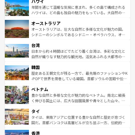
ハワイ
ば市内交通費無料で観光を楽しむこともできる。 なお、新
のような巨大都市は、観光、ショッピング、エンターテイ
着のスイス情報は
コンテンツ一覧
を参照してほしい。
ンメントが詰まった刺激的なスポットだ。一方、アメリカ
年間を通じて温暖な気候に恵まれ、多くの島で構成される
西部には大自然が広がり、グランドキャニオンやイエロー
ハワイは、どの島も独自の魅力をもっている。大自然の神
ストーン国立公園といった絶景が堪能できる。さらに、南
秘を感じたいなら、火山が生み出した壮大な景観を誇るハ
オーストラリア
部のニューオーリンズでは、音楽と美食が融合した独特の
ワイ島は見逃せない。また、定番の観光地といえばオアフ
文化が魅力。旅行者はアメリカの各地域で異なる魅力を楽
島だが、静かな自然を求めるならマウイ島やカウアイ島が
オーストラリアは、壮大な自然と多様な文化が魅力の国。
しみながら、その多様性と豊かな歴史を感じることができ
おすすめ。エメラルドグリーンに輝く海をはじめ、豊かな
シドニーのシンボルであるシドニー・オペラハウス、オー
るだろう。車でのロードトリップや列車の旅も、アメリカ
文化や歴史が息づいている。「アロハスピリット」と呼ば
ストラリア東海岸北部に広がる大サンゴ礁地帯グレートバ
ならではの贅沢な旅のスタイルだ。 なお、新着のアメリカ
台湾
れるおもてなしの心で訪れる人々を迎えてくれるハワイの
リアリーフや大陸中央部にそびえるウルル（エアーズロッ
情報は
コンテンツ一覧
を参照してほしい。
人々、おいしいローカルフードやハワイアンミュージッ
ク）、タスマニアの美しい原生林やケアンズの熱帯雨林な
日本から約４時間ほどでたどり着く台湾は、多彩な文化と
ク、伝統的なフラダンスなど、すべてがハワイの魅力を彩
ど、見どころがたくさん。また、カフェやワイン、オージ
自然が織りなす魅力的な観光地。活気あふれる大都市の台
っている。訪れるたびに新しい発見と感動が待っているハ
ービーフなどの食文化も豊かで、美味しいものであふれて
北やノスタルジックな町並みが人気な九份（ジォウフェ
ワイを、存分に味わってほしい。 なお、新着のハワイ情報
韓国
いる。アクティビティも充実しており、サーフィンやダイ
ン）、静ひつな山岳地帯である台湾東部など、都市の喧騒
は
コンテンツ一覧
を参照してほしい。
ビング、ハイキングなど、アウトドア好きにはたまらな
と山間の静けさが共存しており、訪れる人に新しい発見と
歴史ある王朝文化が残る一方で、最先端のファッションやK
い。オーストラリアの多彩な魅力を存分に味わいつくそ
驚きをもたらしてくれる。また、奥深い台湾の食文化も魅
-POPで世界を席巻している韓国。首都ソウルの宮殿や伝統
う。 なお、新着のオーストラリア情報は
コンテンツ一覧
を
力で、夜市などの屋台グルメから高級料理、ヘルシーで美
家屋が並ぶエリアでは韓国の歴史と文化に浸ることがで
参照してほしい。
ベトナム
容にもいいと評判のスイーツなど、バラエティ豊かな料理
き、地方に足を延ばせば四季折々の自然美を楽しむことが
が味わえる。 なお、新着の台湾情報は
コンテンツ一覧
を参
できる。そして、キムチや焼肉、絶品のストリートフード
豊かな自然と多様な文化が魅力的なベトナム。南北に細長
照してほしい。
まで、さまざまな韓国料理が待っている。夜には、韓国な
く伸びる国土には、広大な田園風景や青々とした山々、世
らではのナイトライフも堪能できる。あたたかいホスピタ
界遺産に登録された壮大な自然景観が点在し、都市部では
タイ
リティに包まれながら、韓国の多彩な魅力を心ゆくまで味
急速な発展と共に伝統が息づく。ハノイの古い町並みやホ
わってみてほしい。 なお、新着の韓国情報は
コンテンツ一
ーチミン市のフランス統治時代の建物も、独特の雰囲気を
タイは、東南アジアに位置する豊かな自然と歴史が息づく
覧
を参照してほしい。
醸し出している。また、バラエティの豊かさとおいしさで
国だ。首都バンコクは高層ビルが立ち並ぶ一方、伝統的な
世界中の食通を魅了してやまないベトナム料理も魅力のひ
寺院や市場がいたるところに点在し、古きよき文化と現代
香港
とつ。フォーやバインミー、ベトナムコーヒーなどは、ぜ
の活気が交差している。北部ではチェンマイなどの山岳地