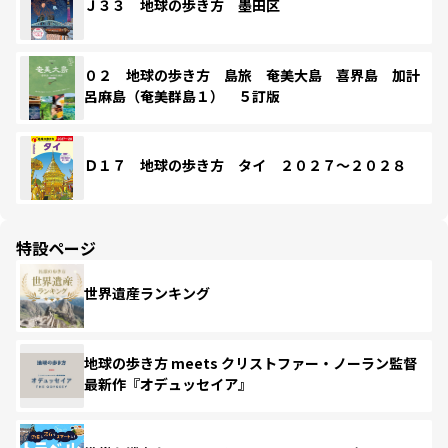
Ｊ３３ 地球の歩き方 墨田区
０２ 地球の歩き方 島旅 奄美大島 喜界島 加計
呂麻島（奄美群島１） ５訂版
Ｄ１７ 地球の歩き方 タイ ２０２７～２０２８
特設ページ
世界遺産ランキング
地球の歩き方 meets クリストファー・ノーラン監督
最新作『オデュッセイア』