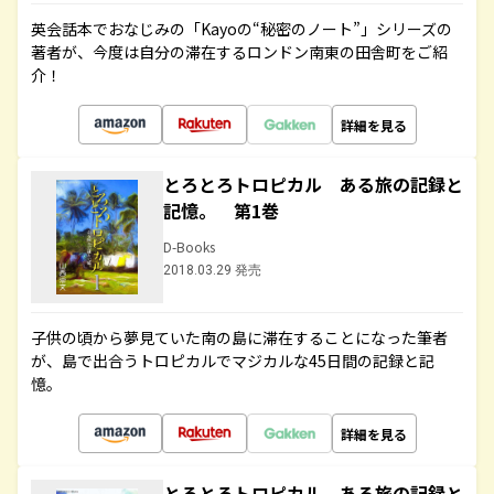
英会話本でおなじみの「Kayoの“秘密のノート”」シリーズの
著者が、今度は自分の滞在するロンドン南東の田舎町をご紹
介！
詳細を見る
とろとろトロピカル ある旅の記録と
記憶。 第1巻
D-Books
2018.03.29 発売
子供の頃から夢見ていた南の島に滞在することになった筆者
が、島で出合うトロピカルでマジカルな45日間の記録と記
憶。
詳細を見る
とろとろトロピカル ある旅の記録と