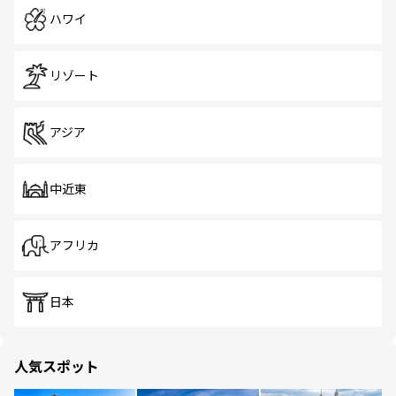
ハワイ
リゾート
アジア
中近東
アフリカ
日本
人気スポット