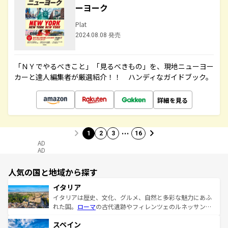
ーヨーク
Plat
2024.08.08 発売
「ＮＹでやるべきこと」「見るべきもの」を、現地ニューヨー
カーと達人編集者が厳選紹介！！ ハンディなガイドブック。
詳細を見る
…
1
2
3
16
AD
AD
人気の国と地域から探す
イタリア
イタリアは歴史、文化、グルメ、自然と多彩な魅力にあふ
れた国。
ローマ
の古代遺跡やフィレンツェのルネッサンス
美術、ヴェネツィアの運河など、歴史あるスポットはもち
スペイン
ろん、トスカーナの美しい田園風景やアマルフィ海岸の絶