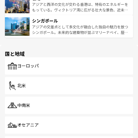
ひ現地で味わいたい。どの地域を訪れてもあたたかい人々
帯で自然と触れ合い、南部ではプーケットやクラビの美し
アジアと西洋の文化が交わる香港は、特有のエネルギーを
が旅行者を迎えてくれるので、きっと忘れられない旅にな
いビーチでリゾート気分を楽しむことができる。タイ料理
もっている。ヴィクトリア湾に広がる壮大な景色、近未来
るはずだ。 なお、新着のベトナム情報は
コンテンツ一覧
を
は世界的に有名で、屋台から高級レストランまで味覚を刺
的なアートスポット、そして歴史と現代が融合した町並
参照してほしい。
シンガポール
激する。気候は一年中温暖で、どの季節にも異なる楽しみ
み、どこを訪れても感動するはず。観光スポットが密集し
が待っている。親しみやすいタイの人々、仏教を中心とし
ており、効率よく見どころを回れるのも魅力。息をのむよ
アジアの交差点として多文化が融合した独自の魅力を放つ
た文化、そして多様な観光資源が、訪れる旅人を魅了し続
うな絶景から文化的な体験まで、香港を存分に楽しみ尽く
シンガポール。未来的な建築物が並ぶマリーナベイ、歴史
ける。 なお、新着のタイ情報は
コンテンツ一覧
を参照して
そう。 なお、新着の香港情報は
コンテンツ一覧
を参照して
と伝統を感じられるエスニックタウン、多数の緑豊かな公
ほしい。
ほしい。
園や自然保護区など、自然が調和した近代的な景観と文化
の多様性あふれるカラフルな町は、どこを歩いても新しい
国と地域
発見がある。さらに、治安のよさや充実した公共交通機関
も、旅行者にとっては魅力的なポイント。グルメも豊富
で、ホーカーズは地元の風情を楽しめる外せないスポット
ヨーロッパ
だ。訪れる人を飽きさせないシンガポールで、多様な魅力
を体感しよう。 なお、新着のシンガポール情報は
コンテン
ツ一覧
を参照してほしい。
北米
中南米
オセアニア