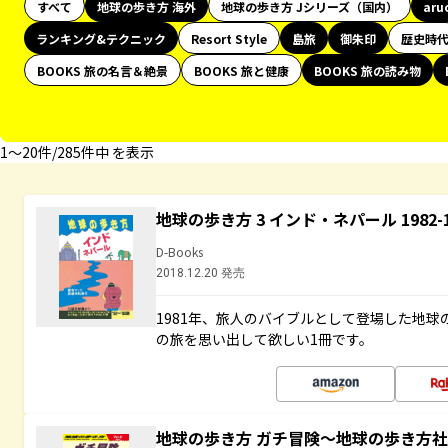
すべて
地球の歩き方 海外
地球の歩き方 Jシリーズ（国内）
aru
ランキング&テクニック
Resort Style
島旅
御朱印
歴史時
BOOKS 旅の名言＆絶景
BOOKS 旅と健康
BOOKS 旅の読み物
1〜20件/285件中 を表示
地球の歩き方 3 インド・ネパール 1982
D-Books
2018.12.20 発売
1981年、旅人のバイブルとして登場した地
の旅を思い出して欲しい1冊です。
地球の歩き方 ガチ冒険～地球の歩き方