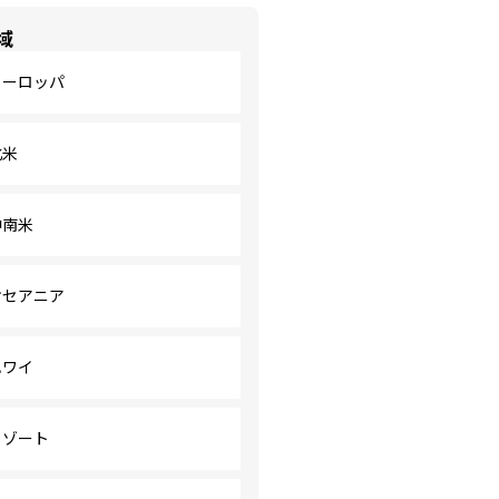
域
ヨーロッパ
北米
中南米
オセアニア
ハワイ
リゾート