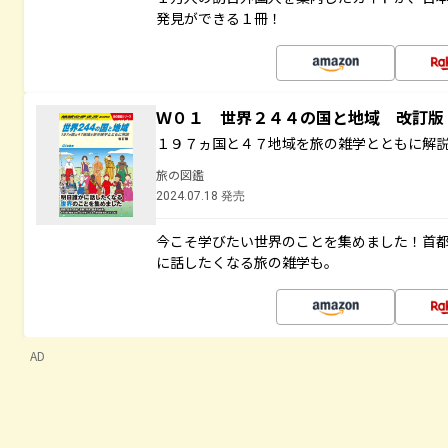
発見ができる１冊！
Ｗ０１ 世界２４４の国と地域 改訂版
１９７ヵ国と４７地域を旅の雑学とともに解
旅の図鑑
2024.07.18 発売
今こそ学びたい世界のことを集めました！首
に話したくなる旅の雑学も。
AD