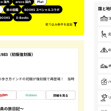
co 海外
aruco 国内
Plat
国と地
代
旅の図鑑
BOOKS スペシャルコラボ
BOOKS
D-Books
絞り込み条件を追加
-1983（初版復刻版）
球の歩き方インドの初版が復刻版で再登場！ 当時
詳細を見る
社員の旅日記～