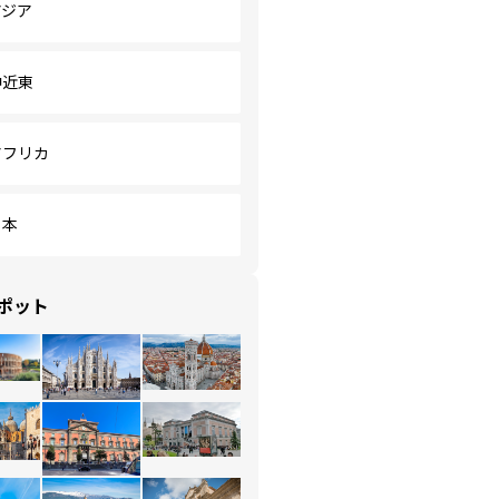
アジア
中近東
アフリカ
日本
ポット