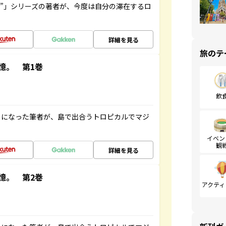
ト”」シリーズの著者が、今度は自分の滞在するロ
詳細を見る
旅のテ
憶。 第1巻
飲
とになった筆者が、島で出合うトロピカルでマジ
イベン
観
詳細を見る
憶。 第2巻
アクティ