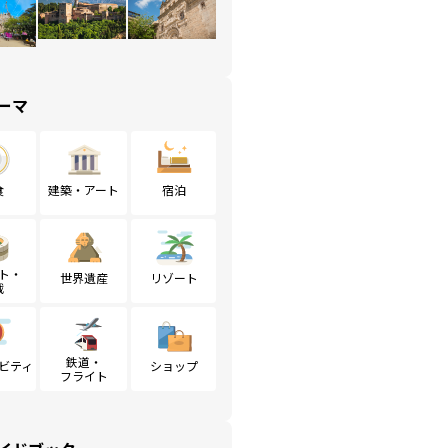
ーマ
食
建築・アート
宿泊
ト・
世界遺産
リゾート
戦
鉄道・
ビティ
ショップ
フライト