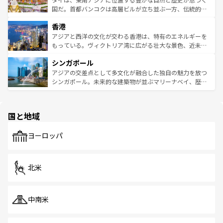
覧
を参照してほしい。
醸し出している。また、バラエティの豊かさとおいしさで
国だ。首都バンコクは高層ビルが立ち並ぶ一方、伝統的な
世界中の食通を魅了してやまないベトナム料理も魅力のひ
寺院や市場がいたるところに点在し、古きよき文化と現代
香港
とつ。フォーやバインミー、ベトナムコーヒーなどは、ぜ
の活気が交差している。北部ではチェンマイなどの山岳地
ひ現地で味わいたい。どの地域を訪れてもあたたかい人々
帯で自然と触れ合い、南部ではプーケットやクラビの美し
アジアと西洋の文化が交わる香港は、特有のエネルギーを
が旅行者を迎えてくれるので、きっと忘れられない旅にな
いビーチでリゾート気分を楽しむことができる。タイ料理
もっている。ヴィクトリア湾に広がる壮大な景色、近未来
るはずだ。 なお、新着のベトナム情報は
コンテンツ一覧
を
は世界的に有名で、屋台から高級レストランまで味覚を刺
的なアートスポット、そして歴史と現代が融合した町並
参照してほしい。
シンガポール
激する。気候は一年中温暖で、どの季節にも異なる楽しみ
み、どこを訪れても感動するはず。観光スポットが密集し
が待っている。親しみやすいタイの人々、仏教を中心とし
ており、効率よく見どころを回れるのも魅力。息をのむよ
アジアの交差点として多文化が融合した独自の魅力を放つ
た文化、そして多様な観光資源が、訪れる旅人を魅了し続
うな絶景から文化的な体験まで、香港を存分に楽しみ尽く
シンガポール。未来的な建築物が並ぶマリーナベイ、歴史
ける。 なお、新着のタイ情報は
コンテンツ一覧
を参照して
そう。 なお、新着の香港情報は
コンテンツ一覧
を参照して
と伝統を感じられるエスニックタウン、多数の緑豊かな公
ほしい。
ほしい。
園や自然保護区など、自然が調和した近代的な景観と文化
の多様性あふれるカラフルな町は、どこを歩いても新しい
国と地域
発見がある。さらに、治安のよさや充実した公共交通機関
も、旅行者にとっては魅力的なポイント。グルメも豊富
で、ホーカーズは地元の風情を楽しめる外せないスポット
ヨーロッパ
だ。訪れる人を飽きさせないシンガポールで、多様な魅力
を体感しよう。 なお、新着のシンガポール情報は
コンテン
ツ一覧
を参照してほしい。
北米
中南米