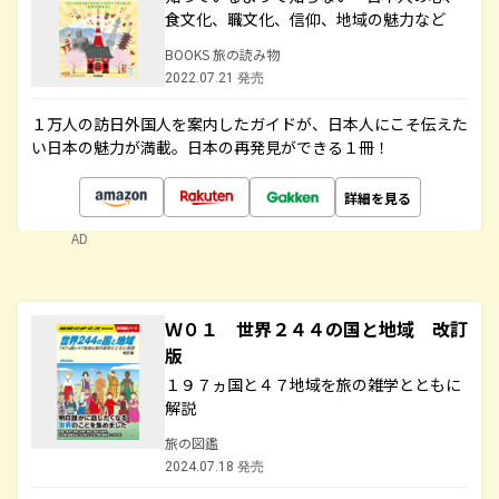
食文化、職文化、信仰、地域の魅力など
BOOKS 旅の読み物
2022.07.21 発売
１万人の訪日外国人を案内したガイドが、日本人にこそ伝えた
い日本の魅力が満載。日本の再発見ができる１冊！
詳細を見る
AD
Ｗ０１ 世界２４４の国と地域 改訂
版
１９７ヵ国と４７地域を旅の雑学とともに
解説
旅の図鑑
2024.07.18 発売