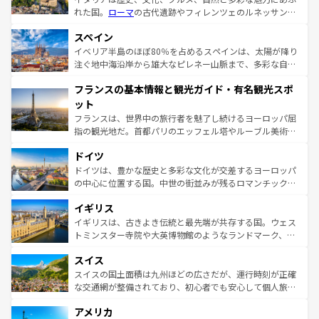
れた国。
ローマ
の古代遺跡やフィレンツェのルネッサンス
美術、ヴェネツィアの運河など、歴史あるスポットはもち
スペイン
ろん、トスカーナの美しい田園風景やアマルフィ海岸の絶
景など、自然景観も見逃せない。観光の合間には、本場の
イベリア半島のほぼ80％を占めるスペインは、太陽が降り
ピザやパスタなど、絶品のイタリア料理を堪能することも
注ぐ地中海沿岸から雄大なピレネー山脈まで、多彩な自然
できる。朝目覚めてから夜眠るまで、すべての瞬間を楽し
と文化が詰まったヨーロッパ屈指の旅行先だ。多様な地域
フランスの基本情報と観光ガイド・有名観光スポ
ませてくれるイタリアで、忘れられない旅をしてみよう！
文化が根付くこの国では、情熱的なフラメンコ、熱気あふ
なお、新着のイタリア情報は
コンテンツ一覧
を参照してほ
れる闘牛、そして美味しいタパスが生活の一部となってい
ット
しい。
る。首都マドリードの洗練された雰囲気や、バルセロナの
フランスは、世界中の旅行者を魅了し続けるヨーロッパ屈
アートに溢れた街角から、地方では古代ローマ遺跡や中世
指の観光地だ。首都パリのエッフェル塔やルーブル美術館
の城塞都市、穏やかなビーチリゾートまで多彩な表情を見
といった象徴的なスポットから、田舎町の古風な美しさま
せる。地方によって風土や気候が異なるスペインはその個
ドイツ
で、幅広い魅力が詰まっている。華麗な宮殿、歴史的な大
性で訪れる人を魅了する。 なお、新着のスペイン情報は
コ
聖堂、美しいビーチ、そして豊かな自然が、訪れる者を心
ドイツは、豊かな歴史と多彩な文化が交差するヨーロッパ
ンテンツ一覧
を参照してほしい。
から魅了する。また、フランスは美食の国としても知ら
の中心に位置する国。中世の街並みが残るロマンチック街
れ、フランス料理はユネスコ無形文化遺産にも登録されて
道から、未来を先取りするようなモダンな都市まで多様な
イギリス
いる。シャンパンの発祥地であるランス、プロヴァンスの
顔を持つこの国は、どこを歩いても飽きることがない。ベ
香り高いラベンダー畑など、多彩な楽しみ方が可能だ。さ
ルリンの文化的活気、バイエルン州のアルプスの絶景、そ
イギリスは、古きよき伝統と最先端が共存する国。ウェス
らに、パリ以外の地域にも魅力が溢れており、どの街角に
してライン川沿いのワイン畑といった風景は必見。ビール
トミンスター寺院や大英博物館のようなランドマーク、歴
も豊かな歴史と文化が息づいている。パリ以外の個性あふ
とソーセージを味わいながら地元の人と過ごす楽しい時間
史ある大学都市、美しい丘陵地帯や牧歌的な風景など、エ
れる地方に足を運ぶとそれぞれで全く異なる文化を体験で
スイス
は、お酒好きな人にはぜひ体験してほしい。 なお、新着の
リアごとに異なる魅力がある。また、優雅なアフタヌーン
きるだろう。 なお、新着のフランス情報は
コンテンツ一覧
ドイツ情報は
コンテンツ一覧
を参照してほしい。
ティー、ビール好きにはたまらない英国パブ、サッカー観
スイスの国土面積は九州ほどの広さだが、運行時刻が正確
を参照してほしい。
戦など、本場だからこそできる体験も豊富。イギリスを旅
な交通網が整備されており、初心者でも安心して個人旅行
して楽しみつくそう。 なお、新着のイギリス情報は
コンテ
を楽しめる。日本同様に時刻表どおりの旅が可能だ。中世
アメリカ
ンツ一覧
を参照してほしい。
の建物がそのまま残る町や、スイスならではのユニークな