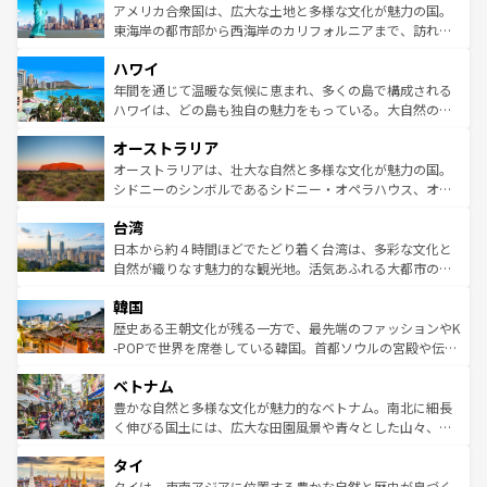
博物館もあり、アルプス観光だけでなく町歩きも満喫する
アメリカ合衆国は、広大な土地と多様な文化が魅力の国。
ことができる。国民の所得が高いため物価も高いが、旅行
東海岸の都市部から西海岸のカリフォルニアまで、訪れる
者向けの交通パス提供のサービスもあり、うまく活用すれ
場所ごとに異なる風景と体験が待っている。ニューヨーク
ハワイ
ば市内交通費無料で観光を楽しむこともできる。 なお、新
のような巨大都市は、観光、ショッピング、エンターテイ
着のスイス情報は
コンテンツ一覧
を参照してほしい。
ンメントが詰まった刺激的なスポットだ。一方、アメリカ
年間を通じて温暖な気候に恵まれ、多くの島で構成される
西部には大自然が広がり、グランドキャニオンやイエロー
ハワイは、どの島も独自の魅力をもっている。大自然の神
ストーン国立公園といった絶景が堪能できる。さらに、南
秘を感じたいなら、火山が生み出した壮大な景観を誇るハ
オーストラリア
部のニューオーリンズでは、音楽と美食が融合した独特の
ワイ島は見逃せない。また、定番の観光地といえばオアフ
文化が魅力。旅行者はアメリカの各地域で異なる魅力を楽
島だが、静かな自然を求めるならマウイ島やカウアイ島が
オーストラリアは、壮大な自然と多様な文化が魅力の国。
しみながら、その多様性と豊かな歴史を感じることができ
おすすめ。エメラルドグリーンに輝く海をはじめ、豊かな
シドニーのシンボルであるシドニー・オペラハウス、オー
るだろう。車でのロードトリップや列車の旅も、アメリカ
文化や歴史が息づいている。「アロハスピリット」と呼ば
ストラリア東海岸北部に広がる大サンゴ礁地帯グレートバ
ならではの贅沢な旅のスタイルだ。 なお、新着のアメリカ
台湾
れるおもてなしの心で訪れる人々を迎えてくれるハワイの
リアリーフや大陸中央部にそびえるウルル（エアーズロッ
情報は
コンテンツ一覧
を参照してほしい。
人々、おいしいローカルフードやハワイアンミュージッ
ク）、タスマニアの美しい原生林やケアンズの熱帯雨林な
日本から約４時間ほどでたどり着く台湾は、多彩な文化と
ク、伝統的なフラダンスなど、すべてがハワイの魅力を彩
ど、見どころがたくさん。また、カフェやワイン、オージ
自然が織りなす魅力的な観光地。活気あふれる大都市の台
っている。訪れるたびに新しい発見と感動が待っているハ
ービーフなどの食文化も豊かで、美味しいものであふれて
北やノスタルジックな町並みが人気な九份（ジォウフェ
ワイを、存分に味わってほしい。 なお、新着のハワイ情報
韓国
いる。アクティビティも充実しており、サーフィンやダイ
ン）、静ひつな山岳地帯である台湾東部など、都市の喧騒
は
コンテンツ一覧
を参照してほしい。
ビング、ハイキングなど、アウトドア好きにはたまらな
と山間の静けさが共存しており、訪れる人に新しい発見と
歴史ある王朝文化が残る一方で、最先端のファッションやK
い。オーストラリアの多彩な魅力を存分に味わいつくそ
驚きをもたらしてくれる。また、奥深い台湾の食文化も魅
-POPで世界を席巻している韓国。首都ソウルの宮殿や伝統
う。 なお、新着のオーストラリア情報は
コンテンツ一覧
を
力で、夜市などの屋台グルメから高級料理、ヘルシーで美
家屋が並ぶエリアでは韓国の歴史と文化に浸ることがで
参照してほしい。
ベトナム
容にもいいと評判のスイーツなど、バラエティ豊かな料理
き、地方に足を延ばせば四季折々の自然美を楽しむことが
が味わえる。 なお、新着の台湾情報は
コンテンツ一覧
を参
できる。そして、キムチや焼肉、絶品のストリートフード
豊かな自然と多様な文化が魅力的なベトナム。南北に細長
照してほしい。
まで、さまざまな韓国料理が待っている。夜には、韓国な
く伸びる国土には、広大な田園風景や青々とした山々、世
らではのナイトライフも堪能できる。あたたかいホスピタ
界遺産に登録された壮大な自然景観が点在し、都市部では
タイ
リティに包まれながら、韓国の多彩な魅力を心ゆくまで味
急速な発展と共に伝統が息づく。ハノイの古い町並みやホ
わってみてほしい。 なお、新着の韓国情報は
コンテンツ一
ーチミン市のフランス統治時代の建物も、独特の雰囲気を
タイは、東南アジアに位置する豊かな自然と歴史が息づく