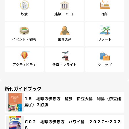
飲食
建築・アート
宿泊
イベント・観戦
世界遺産
リゾート
アクティビティ
鉄道・フライト
ショップ
新刊ガイドブック
１５ 地球の歩き方 島旅 伊豆大島 利島（伊豆諸
島①）３訂版
Ｃ０２ 地球の歩き方 ハワイ島 ２０２７～２０２
８