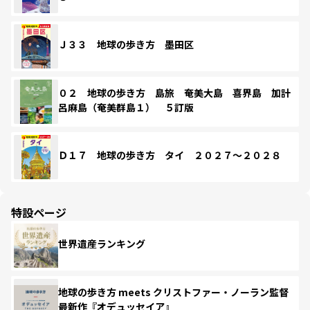
Ｊ３３ 地球の歩き方 墨田区
０２ 地球の歩き方 島旅 奄美大島 喜界島 加計
呂麻島（奄美群島１） ５訂版
Ｄ１７ 地球の歩き方 タイ ２０２７～２０２８
特設ページ
世界遺産ランキング
地球の歩き方 meets クリストファー・ノーラン監督
最新作『オデュッセイア』