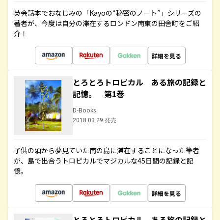
英会話本でおなじみの「Kayoの“秘密のノート”」シリーズの
著者が、今度は自分の滞在するロンドン南東の田舎町をご紹
介！
詳細を見る
とろとろトロピカル ある旅の記録と
記憶。 第1巻
D-Books
2018.03.29 発売
子供の頃から夢見ていた南の島に滞在することになった筆者
が、島で出合うトロピカルでマジカルな45日間の記録と記
憶。
詳細を見る
とろとろトロピカル ある旅の記録と