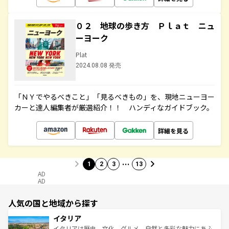
０２ 地球の歩き方 Ｐｌａｔ ニュ
ーヨーク
Plat
2024.08.08 発売
「ＮＹでやるべきこと」「見るべきもの」を、現地ニューヨー
カーと達人編集者が厳選紹介！！ ハンディなガイドブック。
詳細を見る
…
1
2
3
13
AD
AD
人気の国と地域から探す
イタリア
イタリアは歴史、文化、グルメ、自然と多彩な魅力にあふ