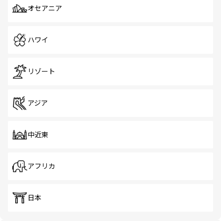
オセアニア
ハワイ
リゾート
アジア
中近東
アフリカ
日本