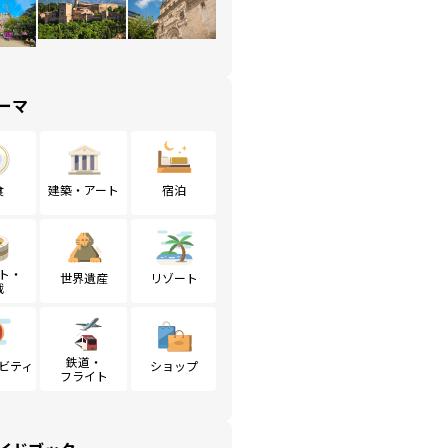
ーマ
食
建築・アート
宿泊
ト・
世界遺産
リゾート
戦
鉄道・
ビティ
ショップ
フライト