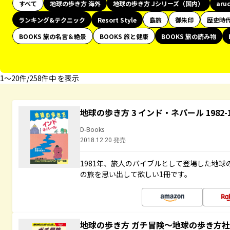
すべて
地球の歩き方 海外
地球の歩き方 Jシリーズ（国内）
aru
ランキング&テクニック
Resort Style
島旅
御朱印
歴史時
BOOKS 旅の名言＆絶景
BOOKS 旅と健康
BOOKS 旅の読み物
1〜20件/258件中 を表示
地球の歩き方 3 インド・ネパール 1982
D-Books
2018.12.20 発売
1981年、旅人のバイブルとして登場した地
の旅を思い出して欲しい1冊です。
地球の歩き方 ガチ冒険～地球の歩き方