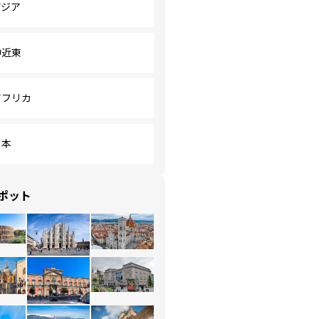
アジア
中近東
アフリカ
日本
ポット