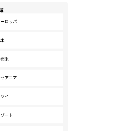
域
ヨーロッパ
北米
中南米
オセアニア
ハワイ
リゾート