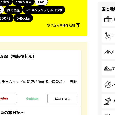
co 海外
aruco 国内
Plat
国と地
代
旅の図鑑
BOOKS スペシャルコラボ
BOOKS
D-Books
絞り込み条件を追加
-1983（初版復刻版）
球の歩き方インドの初版が復刻版で再登場！ 当時
詳細を見る
社員の旅日記～