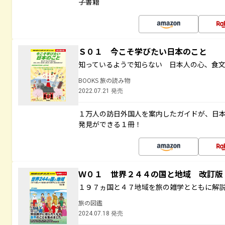
子書籍
Ｓ０１ 今こそ学びたい日本のこと
知っているようで知らない 日本人の心、食
BOOKS 旅の読み物
2022.07.21 発売
１万人の訪日外国人を案内したガイドが、日
発見ができる１冊！
Ｗ０１ 世界２４４の国と地域 改訂版
１９７ヵ国と４７地域を旅の雑学とともに解
旅の図鑑
2024.07.18 発売