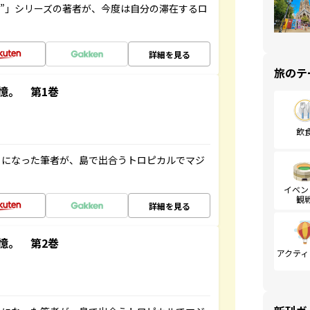
ト”」シリーズの著者が、今度は自分の滞在するロ
詳細を見る
旅のテ
憶。 第1巻
飲
とになった筆者が、島で出合うトロピカルでマジ
イベン
観
詳細を見る
憶。 第2巻
アクティ