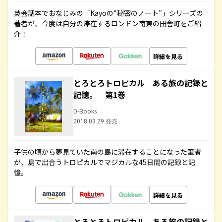
英会話本でおなじみの「Kayoの“秘密のノート”」シリーズの
著者が、今度は自分の滞在するロンドン南東の田舎町をご紹
介！
詳細を見る
とろとろトロピカル ある旅の記録と
記憶。 第1巻
D-Books
2018.03.29 発売
子供の頃から夢見ていた南の島に滞在することになった筆者
が、島で出合うトロピカルでマジカルな45日間の記録と記
憶。
詳細を見る
とろとろトロピカル ある旅の記録と