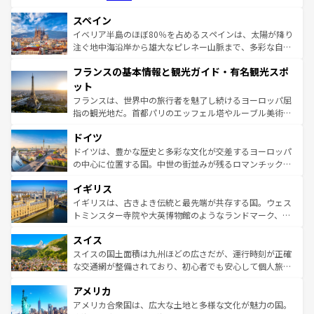
美術、ヴェネツィアの運河など、歴史あるスポットはもち
スペイン
ろん、トスカーナの美しい田園風景やアマルフィ海岸の絶
景など、自然景観も見逃せない。観光の合間には、本場の
イベリア半島のほぼ80％を占めるスペインは、太陽が降り
ピザやパスタなど、絶品のイタリア料理を堪能することも
注ぐ地中海沿岸から雄大なピレネー山脈まで、多彩な自然
できる。朝目覚めてから夜眠るまで、すべての瞬間を楽し
と文化が詰まったヨーロッパ屈指の旅行先だ。多様な地域
フランスの基本情報と観光ガイド・有名観光スポ
ませてくれるイタリアで、忘れられない旅をしてみよう！
文化が根付くこの国では、情熱的なフラメンコ、熱気あふ
なお、新着のイタリア情報は
コンテンツ一覧
を参照してほ
れる闘牛、そして美味しいタパスが生活の一部となってい
ット
しい。
る。首都マドリードの洗練された雰囲気や、バルセロナの
フランスは、世界中の旅行者を魅了し続けるヨーロッパ屈
アートに溢れた街角から、地方では古代ローマ遺跡や中世
指の観光地だ。首都パリのエッフェル塔やルーブル美術館
の城塞都市、穏やかなビーチリゾートまで多彩な表情を見
といった象徴的なスポットから、田舎町の古風な美しさま
せる。地方によって風土や気候が異なるスペインはその個
ドイツ
で、幅広い魅力が詰まっている。華麗な宮殿、歴史的な大
性で訪れる人を魅了する。 なお、新着のスペイン情報は
コ
聖堂、美しいビーチ、そして豊かな自然が、訪れる者を心
ドイツは、豊かな歴史と多彩な文化が交差するヨーロッパ
ンテンツ一覧
を参照してほしい。
から魅了する。また、フランスは美食の国としても知ら
の中心に位置する国。中世の街並みが残るロマンチック街
れ、フランス料理はユネスコ無形文化遺産にも登録されて
道から、未来を先取りするようなモダンな都市まで多様な
イギリス
いる。シャンパンの発祥地であるランス、プロヴァンスの
顔を持つこの国は、どこを歩いても飽きることがない。ベ
香り高いラベンダー畑など、多彩な楽しみ方が可能だ。さ
ルリンの文化的活気、バイエルン州のアルプスの絶景、そ
イギリスは、古きよき伝統と最先端が共存する国。ウェス
らに、パリ以外の地域にも魅力が溢れており、どの街角に
してライン川沿いのワイン畑といった風景は必見。ビール
トミンスター寺院や大英博物館のようなランドマーク、歴
も豊かな歴史と文化が息づいている。パリ以外の個性あふ
とソーセージを味わいながら地元の人と過ごす楽しい時間
史ある大学都市、美しい丘陵地帯や牧歌的な風景など、エ
れる地方に足を運ぶとそれぞれで全く異なる文化を体験で
スイス
は、お酒好きな人にはぜひ体験してほしい。 なお、新着の
リアごとに異なる魅力がある。また、優雅なアフタヌーン
きるだろう。 なお、新着のフランス情報は
コンテンツ一覧
ドイツ情報は
コンテンツ一覧
を参照してほしい。
ティー、ビール好きにはたまらない英国パブ、サッカー観
スイスの国土面積は九州ほどの広さだが、運行時刻が正確
を参照してほしい。
戦など、本場だからこそできる体験も豊富。イギリスを旅
な交通網が整備されており、初心者でも安心して個人旅行
して楽しみつくそう。 なお、新着のイギリス情報は
コンテ
を楽しめる。日本同様に時刻表どおりの旅が可能だ。中世
アメリカ
ンツ一覧
を参照してほしい。
の建物がそのまま残る町や、スイスならではのユニークな
博物館もあり、アルプス観光だけでなく町歩きも満喫する
アメリカ合衆国は、広大な土地と多様な文化が魅力の国。