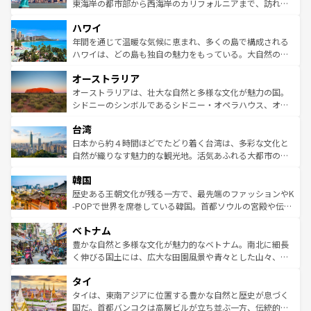
ことができる。国民の所得が高いため物価も高いが、旅行
東海岸の都市部から西海岸のカリフォルニアまで、訪れる
者向けの交通パス提供のサービスもあり、うまく活用すれ
場所ごとに異なる風景と体験が待っている。ニューヨーク
ハワイ
ば市内交通費無料で観光を楽しむこともできる。 なお、新
のような巨大都市は、観光、ショッピング、エンターテイ
着のスイス情報は
コンテンツ一覧
を参照してほしい。
ンメントが詰まった刺激的なスポットだ。一方、アメリカ
年間を通じて温暖な気候に恵まれ、多くの島で構成される
西部には大自然が広がり、グランドキャニオンやイエロー
ハワイは、どの島も独自の魅力をもっている。大自然の神
ストーン国立公園といった絶景が堪能できる。さらに、南
秘を感じたいなら、火山が生み出した壮大な景観を誇るハ
オーストラリア
部のニューオーリンズでは、音楽と美食が融合した独特の
ワイ島は見逃せない。また、定番の観光地といえばオアフ
文化が魅力。旅行者はアメリカの各地域で異なる魅力を楽
島だが、静かな自然を求めるならマウイ島やカウアイ島が
オーストラリアは、壮大な自然と多様な文化が魅力の国。
しみながら、その多様性と豊かな歴史を感じることができ
おすすめ。エメラルドグリーンに輝く海をはじめ、豊かな
シドニーのシンボルであるシドニー・オペラハウス、オー
るだろう。車でのロードトリップや列車の旅も、アメリカ
文化や歴史が息づいている。「アロハスピリット」と呼ば
ストラリア東海岸北部に広がる大サンゴ礁地帯グレートバ
ならではの贅沢な旅のスタイルだ。 なお、新着のアメリカ
台湾
れるおもてなしの心で訪れる人々を迎えてくれるハワイの
リアリーフや大陸中央部にそびえるウルル（エアーズロッ
情報は
コンテンツ一覧
を参照してほしい。
人々、おいしいローカルフードやハワイアンミュージッ
ク）、タスマニアの美しい原生林やケアンズの熱帯雨林な
日本から約４時間ほどでたどり着く台湾は、多彩な文化と
ク、伝統的なフラダンスなど、すべてがハワイの魅力を彩
ど、見どころがたくさん。また、カフェやワイン、オージ
自然が織りなす魅力的な観光地。活気あふれる大都市の台
っている。訪れるたびに新しい発見と感動が待っているハ
ービーフなどの食文化も豊かで、美味しいものであふれて
北やノスタルジックな町並みが人気な九份（ジォウフェ
ワイを、存分に味わってほしい。 なお、新着のハワイ情報
韓国
いる。アクティビティも充実しており、サーフィンやダイ
ン）、静ひつな山岳地帯である台湾東部など、都市の喧騒
は
コンテンツ一覧
を参照してほしい。
ビング、ハイキングなど、アウトドア好きにはたまらな
と山間の静けさが共存しており、訪れる人に新しい発見と
歴史ある王朝文化が残る一方で、最先端のファッションやK
い。オーストラリアの多彩な魅力を存分に味わいつくそ
驚きをもたらしてくれる。また、奥深い台湾の食文化も魅
-POPで世界を席巻している韓国。首都ソウルの宮殿や伝統
う。 なお、新着のオーストラリア情報は
コンテンツ一覧
を
力で、夜市などの屋台グルメから高級料理、ヘルシーで美
家屋が並ぶエリアでは韓国の歴史と文化に浸ることがで
参照してほしい。
ベトナム
容にもいいと評判のスイーツなど、バラエティ豊かな料理
き、地方に足を延ばせば四季折々の自然美を楽しむことが
が味わえる。 なお、新着の台湾情報は
コンテンツ一覧
を参
できる。そして、キムチや焼肉、絶品のストリートフード
豊かな自然と多様な文化が魅力的なベトナム。南北に細長
照してほしい。
まで、さまざまな韓国料理が待っている。夜には、韓国な
く伸びる国土には、広大な田園風景や青々とした山々、世
らではのナイトライフも堪能できる。あたたかいホスピタ
界遺産に登録された壮大な自然景観が点在し、都市部では
タイ
リティに包まれながら、韓国の多彩な魅力を心ゆくまで味
急速な発展と共に伝統が息づく。ハノイの古い町並みやホ
わってみてほしい。 なお、新着の韓国情報は
コンテンツ一
ーチミン市のフランス統治時代の建物も、独特の雰囲気を
タイは、東南アジアに位置する豊かな自然と歴史が息づく
覧
を参照してほしい。
醸し出している。また、バラエティの豊かさとおいしさで
国だ。首都バンコクは高層ビルが立ち並ぶ一方、伝統的な