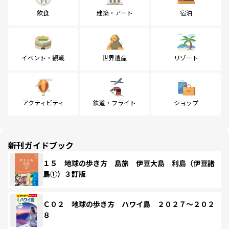
飲食
建築・アート
宿泊
イベント・観戦
世界遺産
リゾート
アクティビティ
鉄道・フライト
ショップ
新刊ガイドブック
１５ 地球の歩き方 島旅 伊豆大島 利島（伊豆諸
島①）３訂版
Ｃ０２ 地球の歩き方 ハワイ島 ２０２７～２０２
８