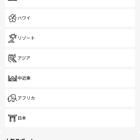
ハワイ
リゾート
アジア
中近東
アフリカ
日本