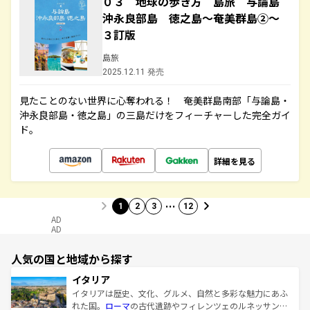
０３ 地球の歩き方 島旅 与論島
沖永良部島 徳之島～奄美群島②～
３訂版
島旅
2025.12.11 発売
見たことのない世界に心奪われる！ 奄美群島南部「与論島・
沖永良部島・徳之島」の三島だけをフィーチャーした完全ガイ
ド。
詳細を見る
…
1
2
3
12
AD
AD
人気の国と地域から探す
イタリア
イタリアは歴史、文化、グルメ、自然と多彩な魅力にあふ
れた国。
ローマ
の古代遺跡やフィレンツェのルネッサンス