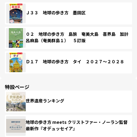
Ｊ３３ 地球の歩き方 墨田区
０２ 地球の歩き方 島旅 奄美大島 喜界島 加計
呂麻島（奄美群島１） ５訂版
Ｄ１７ 地球の歩き方 タイ ２０２７～２０２８
特設ページ
世界遺産ランキング
地球の歩き方 meets クリストファー・ノーラン監督
最新作『オデュッセイア』