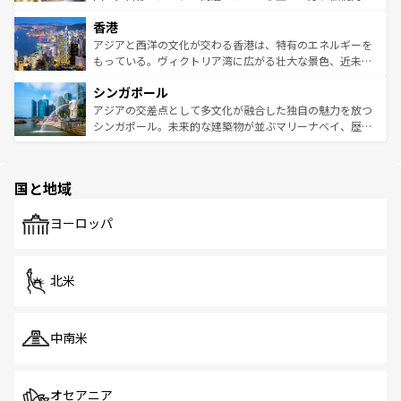
世界中の食通を魅了してやまないベトナム料理も魅力のひ
寺院や市場がいたるところに点在し、古きよき文化と現代
香港
とつ。フォーやバインミー、ベトナムコーヒーなどは、ぜ
の活気が交差している。北部ではチェンマイなどの山岳地
ひ現地で味わいたい。どの地域を訪れてもあたたかい人々
帯で自然と触れ合い、南部ではプーケットやクラビの美し
アジアと西洋の文化が交わる香港は、特有のエネルギーを
が旅行者を迎えてくれるので、きっと忘れられない旅にな
いビーチでリゾート気分を楽しむことができる。タイ料理
もっている。ヴィクトリア湾に広がる壮大な景色、近未来
るはずだ。 なお、新着のベトナム情報は
コンテンツ一覧
を
は世界的に有名で、屋台から高級レストランまで味覚を刺
的なアートスポット、そして歴史と現代が融合した町並
参照してほしい。
シンガポール
激する。気候は一年中温暖で、どの季節にも異なる楽しみ
み、どこを訪れても感動するはず。観光スポットが密集し
が待っている。親しみやすいタイの人々、仏教を中心とし
ており、効率よく見どころを回れるのも魅力。息をのむよ
アジアの交差点として多文化が融合した独自の魅力を放つ
た文化、そして多様な観光資源が、訪れる旅人を魅了し続
うな絶景から文化的な体験まで、香港を存分に楽しみ尽く
シンガポール。未来的な建築物が並ぶマリーナベイ、歴史
ける。 なお、新着のタイ情報は
コンテンツ一覧
を参照して
そう。 なお、新着の香港情報は
コンテンツ一覧
を参照して
と伝統を感じられるエスニックタウン、多数の緑豊かな公
ほしい。
ほしい。
園や自然保護区など、自然が調和した近代的な景観と文化
の多様性あふれるカラフルな町は、どこを歩いても新しい
国と地域
発見がある。さらに、治安のよさや充実した公共交通機関
も、旅行者にとっては魅力的なポイント。グルメも豊富
で、ホーカーズは地元の風情を楽しめる外せないスポット
ヨーロッパ
だ。訪れる人を飽きさせないシンガポールで、多様な魅力
を体感しよう。 なお、新着のシンガポール情報は
コンテン
ツ一覧
を参照してほしい。
北米
中南米
オセアニア