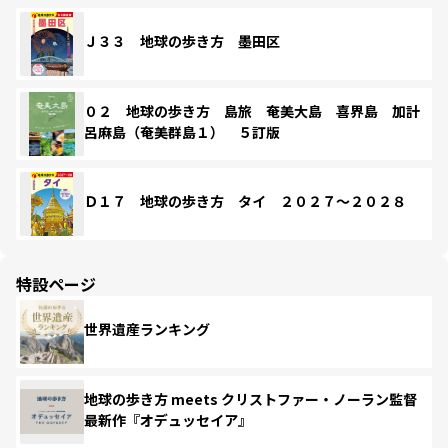
Ｊ３３ 地球の歩き方 墨田区
０２ 地球の歩き方 島旅 奄美大島 喜界島 加計
呂麻島（奄美群島１） ５訂版
Ｄ１７ 地球の歩き方 タイ ２０２７～２０２８
特設ページ
世界遺産ランキング
地球の歩き方 meets クリストファー・ノーラン監督
最新作『オデュッセイア』