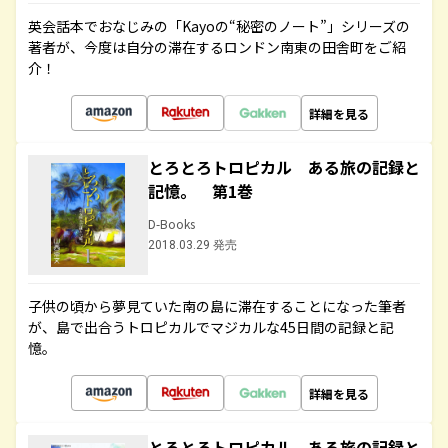
英会話本でおなじみの「Kayoの“秘密のノート”」シリーズの
著者が、今度は自分の滞在するロンドン南東の田舎町をご紹
介！
詳細を見る
とろとろトロピカル ある旅の記録と
記憶。 第1巻
D-Books
2018.03.29 発売
子供の頃から夢見ていた南の島に滞在することになった筆者
が、島で出合うトロピカルでマジカルな45日間の記録と記
憶。
詳細を見る
とろとろトロピカル ある旅の記録と