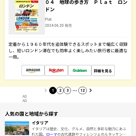
０４ 地球の歩き方 Ｐｌａｔ ロン
ドン
Plat
2024.06.20 発売
定番から１９６０年代を追体験できるスポットまで幅広く収録
し、短いロンドン滞在でも効率よく楽しみたい旅行者に最適な
一冊。
詳細を見る
…
1
2
3
12
AD
AD
人気の国と地域から探す
イタリア
イタリアは歴史、文化、グルメ、自然と多彩な魅力にあふ
れた国。
ローマ
の古代遺跡やフィレンツェのルネッサンス