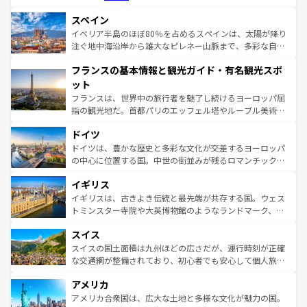
美術、ヴェネツィアの運河など、歴史あるスポットはもち
スペイン
ろん、トスカーナの美しい田園風景やアマルフィ海岸の絶
景など、自然景観も見逃せない。観光の合間には、本場の
イベリア半島のほぼ80％を占めるスペインは、太陽が降り
ピザやパスタなど、絶品のイタリア料理を堪能することも
注ぐ地中海沿岸から雄大なピレネー山脈まで、多彩な自然
できる。朝目覚めてから夜眠るまで、すべての瞬間を楽し
と文化が詰まったヨーロッパ屈指の旅行先だ。多様な地域
フランスの基本情報と観光ガイド・有名観光スポ
ませてくれるイタリアで、忘れられない旅をしてみよう！
文化が根付くこの国では、情熱的なフラメンコ、熱気あふ
なお、新着のイタリア情報は
コンテンツ一覧
を参照してほ
れる闘牛、そして美味しいタパスが生活の一部となってい
ット
しい。
る。首都マドリードの洗練された雰囲気や、バルセロナの
フランスは、世界中の旅行者を魅了し続けるヨーロッパ屈
アートに溢れた街角から、地方では古代ローマ遺跡や中世
指の観光地だ。首都パリのエッフェル塔やルーブル美術館
の城塞都市、穏やかなビーチリゾートまで多彩な表情を見
といった象徴的なスポットから、田舎町の古風な美しさま
せる。地方によって風土や気候が異なるスペインはその個
ドイツ
で、幅広い魅力が詰まっている。華麗な宮殿、歴史的な大
性で訪れる人を魅了する。 なお、新着のスペイン情報は
コ
聖堂、美しいビーチ、そして豊かな自然が、訪れる者を心
ドイツは、豊かな歴史と多彩な文化が交差するヨーロッパ
ンテンツ一覧
を参照してほしい。
から魅了する。また、フランスは美食の国としても知ら
の中心に位置する国。中世の街並みが残るロマンチック街
れ、フランス料理はユネスコ無形文化遺産にも登録されて
道から、未来を先取りするようなモダンな都市まで多様な
イギリス
いる。シャンパンの発祥地であるランス、プロヴァンスの
顔を持つこの国は、どこを歩いても飽きることがない。ベ
香り高いラベンダー畑など、多彩な楽しみ方が可能だ。さ
ルリンの文化的活気、バイエルン州のアルプスの絶景、そ
イギリスは、古きよき伝統と最先端が共存する国。ウェス
らに、パリ以外の地域にも魅力が溢れており、どの街角に
してライン川沿いのワイン畑といった風景は必見。ビール
トミンスター寺院や大英博物館のようなランドマーク、歴
も豊かな歴史と文化が息づいている。パリ以外の個性あふ
とソーセージを味わいながら地元の人と過ごす楽しい時間
史ある大学都市、美しい丘陵地帯や牧歌的な風景など、エ
れる地方に足を運ぶとそれぞれで全く異なる文化を体験で
スイス
は、お酒好きな人にはぜひ体験してほしい。 なお、新着の
リアごとに異なる魅力がある。また、優雅なアフタヌーン
きるだろう。 なお、新着のフランス情報は
コンテンツ一覧
ドイツ情報は
コンテンツ一覧
を参照してほしい。
ティー、ビール好きにはたまらない英国パブ、サッカー観
スイスの国土面積は九州ほどの広さだが、運行時刻が正確
を参照してほしい。
戦など、本場だからこそできる体験も豊富。イギリスを旅
な交通網が整備されており、初心者でも安心して個人旅行
して楽しみつくそう。 なお、新着のイギリス情報は
コンテ
を楽しめる。日本同様に時刻表どおりの旅が可能だ。中世
アメリカ
ンツ一覧
を参照してほしい。
の建物がそのまま残る町や、スイスならではのユニークな
博物館もあり、アルプス観光だけでなく町歩きも満喫する
アメリカ合衆国は、広大な土地と多様な文化が魅力の国。