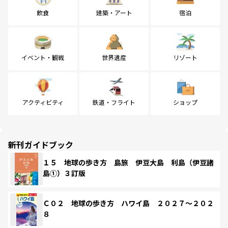
飲食
建築・アート
宿泊
イベント・観戦
世界遺産
リゾート
アクティビティ
鉄道・フライト
ショップ
新刊ガイドブック
１５ 地球の歩き方 島旅 伊豆大島 利島（伊豆諸
島①）３訂版
Ｃ０２ 地球の歩き方 ハワイ島 ２０２７～２０２
８