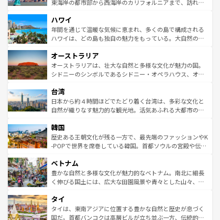
ことができる。国民の所得が高いため物価も高いが、旅行
東海岸の都市部から西海岸のカリフォルニアまで、訪れる
者向けの交通パス提供のサービスもあり、うまく活用すれ
場所ごとに異なる風景と体験が待っている。ニューヨーク
ハワイ
ば市内交通費無料で観光を楽しむこともできる。 なお、新
のような巨大都市は、観光、ショッピング、エンターテイ
着のスイス情報は
コンテンツ一覧
を参照してほしい。
ンメントが詰まった刺激的なスポットだ。一方、アメリカ
年間を通じて温暖な気候に恵まれ、多くの島で構成される
西部には大自然が広がり、グランドキャニオンやイエロー
ハワイは、どの島も独自の魅力をもっている。大自然の神
ストーン国立公園といった絶景が堪能できる。さらに、南
秘を感じたいなら、火山が生み出した壮大な景観を誇るハ
オーストラリア
部のニューオーリンズでは、音楽と美食が融合した独特の
ワイ島は見逃せない。また、定番の観光地といえばオアフ
文化が魅力。旅行者はアメリカの各地域で異なる魅力を楽
島だが、静かな自然を求めるならマウイ島やカウアイ島が
オーストラリアは、壮大な自然と多様な文化が魅力の国。
しみながら、その多様性と豊かな歴史を感じることができ
おすすめ。エメラルドグリーンに輝く海をはじめ、豊かな
シドニーのシンボルであるシドニー・オペラハウス、オー
るだろう。車でのロードトリップや列車の旅も、アメリカ
文化や歴史が息づいている。「アロハスピリット」と呼ば
ストラリア東海岸北部に広がる大サンゴ礁地帯グレートバ
ならではの贅沢な旅のスタイルだ。 なお、新着のアメリカ
台湾
れるおもてなしの心で訪れる人々を迎えてくれるハワイの
リアリーフや大陸中央部にそびえるウルル（エアーズロッ
情報は
コンテンツ一覧
を参照してほしい。
人々、おいしいローカルフードやハワイアンミュージッ
ク）、タスマニアの美しい原生林やケアンズの熱帯雨林な
日本から約４時間ほどでたどり着く台湾は、多彩な文化と
ク、伝統的なフラダンスなど、すべてがハワイの魅力を彩
ど、見どころがたくさん。また、カフェやワイン、オージ
自然が織りなす魅力的な観光地。活気あふれる大都市の台
っている。訪れるたびに新しい発見と感動が待っているハ
ービーフなどの食文化も豊かで、美味しいものであふれて
北やノスタルジックな町並みが人気な九份（ジォウフェ
ワイを、存分に味わってほしい。 なお、新着のハワイ情報
韓国
いる。アクティビティも充実しており、サーフィンやダイ
ン）、静ひつな山岳地帯である台湾東部など、都市の喧騒
は
コンテンツ一覧
を参照してほしい。
ビング、ハイキングなど、アウトドア好きにはたまらな
と山間の静けさが共存しており、訪れる人に新しい発見と
歴史ある王朝文化が残る一方で、最先端のファッションやK
い。オーストラリアの多彩な魅力を存分に味わいつくそ
驚きをもたらしてくれる。また、奥深い台湾の食文化も魅
-POPで世界を席巻している韓国。首都ソウルの宮殿や伝統
う。 なお、新着のオーストラリア情報は
コンテンツ一覧
を
力で、夜市などの屋台グルメから高級料理、ヘルシーで美
家屋が並ぶエリアでは韓国の歴史と文化に浸ることがで
参照してほしい。
ベトナム
容にもいいと評判のスイーツなど、バラエティ豊かな料理
き、地方に足を延ばせば四季折々の自然美を楽しむことが
が味わえる。 なお、新着の台湾情報は
コンテンツ一覧
を参
できる。そして、キムチや焼肉、絶品のストリートフード
豊かな自然と多様な文化が魅力的なベトナム。南北に細長
照してほしい。
まで、さまざまな韓国料理が待っている。夜には、韓国な
く伸びる国土には、広大な田園風景や青々とした山々、世
らではのナイトライフも堪能できる。あたたかいホスピタ
界遺産に登録された壮大な自然景観が点在し、都市部では
タイ
リティに包まれながら、韓国の多彩な魅力を心ゆくまで味
急速な発展と共に伝統が息づく。ハノイの古い町並みやホ
わってみてほしい。 なお、新着の韓国情報は
コンテンツ一
ーチミン市のフランス統治時代の建物も、独特の雰囲気を
タイは、東南アジアに位置する豊かな自然と歴史が息づく
覧
を参照してほしい。
醸し出している。また、バラエティの豊かさとおいしさで
国だ。首都バンコクは高層ビルが立ち並ぶ一方、伝統的な