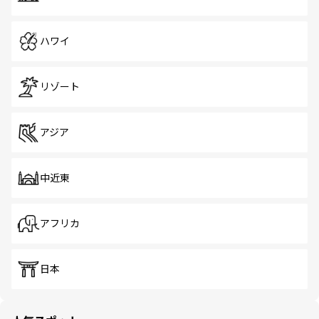
ハワイ
リゾート
アジア
中近東
アフリカ
日本