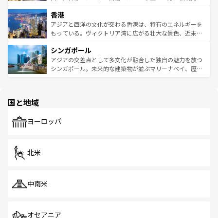
世界中の食通を魅了してやまないベトナム料理も魅力のひ
寺院や市場がいたるところに点在し、古きよき文化と現代
香港
とつ。フォーやバインミー、ベトナムコーヒーなどは、ぜ
の活気が交差している。北部ではチェンマイなどの山岳地
ひ現地で味わいたい。どの地域を訪れてもあたたかい人々
帯で自然と触れ合い、南部ではプーケットやクラビの美し
アジアと西洋の文化が交わる香港は、特有のエネルギーを
が旅行者を迎えてくれるので、きっと忘れられない旅にな
いビーチでリゾート気分を楽しむことができる。タイ料理
もっている。ヴィクトリア湾に広がる壮大な景色、近未来
るはずだ。 なお、新着のベトナム情報は
コンテンツ一覧
を
は世界的に有名で、屋台から高級レストランまで味覚を刺
的なアートスポット、そして歴史と現代が融合した町並
参照してほしい。
シンガポール
激する。気候は一年中温暖で、どの季節にも異なる楽しみ
み、どこを訪れても感動するはず。観光スポットが密集し
が待っている。親しみやすいタイの人々、仏教を中心とし
ており、効率よく見どころを回れるのも魅力。息をのむよ
アジアの交差点として多文化が融合した独自の魅力を放つ
た文化、そして多様な観光資源が、訪れる旅人を魅了し続
うな絶景から文化的な体験まで、香港を存分に楽しみ尽く
シンガポール。未来的な建築物が並ぶマリーナベイ、歴史
ける。 なお、新着のタイ情報は
コンテンツ一覧
を参照して
そう。 なお、新着の香港情報は
コンテンツ一覧
を参照して
と伝統を感じられるエスニックタウン、多数の緑豊かな公
ほしい。
ほしい。
園や自然保護区など、自然が調和した近代的な景観と文化
の多様性あふれるカラフルな町は、どこを歩いても新しい
国と地域
発見がある。さらに、治安のよさや充実した公共交通機関
も、旅行者にとっては魅力的なポイント。グルメも豊富
で、ホーカーズは地元の風情を楽しめる外せないスポット
ヨーロッパ
だ。訪れる人を飽きさせないシンガポールで、多様な魅力
を体感しよう。 なお、新着のシンガポール情報は
コンテン
ツ一覧
を参照してほしい。
北米
中南米
オセアニア