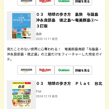
詳細を見る
０３ 地球の歩き方 島旅 与論島
沖永良部島 徳之島～奄美群島②～
３訂版
島旅
2025.12.11 発売
見たことのない世界に心奪われる！ 奄美群島南部「与論島・
沖永良部島・徳之島」の三島だけをフィーチャーした完全ガイ
ド。
詳細を見る
０３ 地球の歩き方 Ｐｌａｔ 台北
Plat
2024.12.19 発売