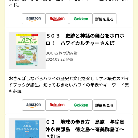
イド。
詳細を見る
Ｓ０３ 史跡と神話の舞台をホロホ
ロ！ ハワイカルチャーさんぽ
BOOKS 旅の読み物
2024.03.22 発売
おさんぽしながらハワイの歴史と文化を楽しく学ぶ最強のガイ
ドブックが誕生。知っておきたいハワイの年表やキーワード集
も必読
詳細を見る
０３ 地球の歩き方 島旅 与論島
沖永良部島 徳之島～奄美群島②～
３訂版