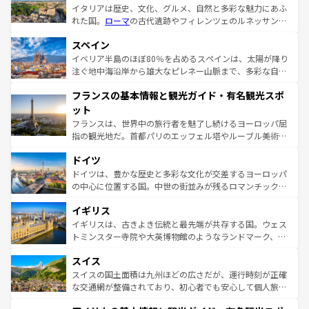
イタリアは歴史、文化、グルメ、自然と多彩な魅力にあふ
れた国。
ローマ
の古代遺跡やフィレンツェのルネッサンス
美術、ヴェネツィアの運河など、歴史あるスポットはもち
スペイン
ろん、トスカーナの美しい田園風景やアマルフィ海岸の絶
景など、自然景観も見逃せない。観光の合間には、本場の
イベリア半島のほぼ80％を占めるスペインは、太陽が降り
ピザやパスタなど、絶品のイタリア料理を堪能することも
注ぐ地中海沿岸から雄大なピレネー山脈まで、多彩な自然
できる。朝目覚めてから夜眠るまで、すべての瞬間を楽し
と文化が詰まったヨーロッパ屈指の旅行先だ。多様な地域
フランスの基本情報と観光ガイド・有名観光スポ
ませてくれるイタリアで、忘れられない旅をしてみよう！
文化が根付くこの国では、情熱的なフラメンコ、熱気あふ
なお、新着のイタリア情報は
コンテンツ一覧
を参照してほ
れる闘牛、そして美味しいタパスが生活の一部となってい
ット
しい。
る。首都マドリードの洗練された雰囲気や、バルセロナの
フランスは、世界中の旅行者を魅了し続けるヨーロッパ屈
アートに溢れた街角から、地方では古代ローマ遺跡や中世
指の観光地だ。首都パリのエッフェル塔やルーブル美術館
の城塞都市、穏やかなビーチリゾートまで多彩な表情を見
といった象徴的なスポットから、田舎町の古風な美しさま
せる。地方によって風土や気候が異なるスペインはその個
ドイツ
で、幅広い魅力が詰まっている。華麗な宮殿、歴史的な大
性で訪れる人を魅了する。 なお、新着のスペイン情報は
コ
聖堂、美しいビーチ、そして豊かな自然が、訪れる者を心
ドイツは、豊かな歴史と多彩な文化が交差するヨーロッパ
ンテンツ一覧
を参照してほしい。
から魅了する。また、フランスは美食の国としても知ら
の中心に位置する国。中世の街並みが残るロマンチック街
れ、フランス料理はユネスコ無形文化遺産にも登録されて
道から、未来を先取りするようなモダンな都市まで多様な
イギリス
いる。シャンパンの発祥地であるランス、プロヴァンスの
顔を持つこの国は、どこを歩いても飽きることがない。ベ
香り高いラベンダー畑など、多彩な楽しみ方が可能だ。さ
ルリンの文化的活気、バイエルン州のアルプスの絶景、そ
イギリスは、古きよき伝統と最先端が共存する国。ウェス
らに、パリ以外の地域にも魅力が溢れており、どの街角に
してライン川沿いのワイン畑といった風景は必見。ビール
トミンスター寺院や大英博物館のようなランドマーク、歴
も豊かな歴史と文化が息づいている。パリ以外の個性あふ
とソーセージを味わいながら地元の人と過ごす楽しい時間
史ある大学都市、美しい丘陵地帯や牧歌的な風景など、エ
れる地方に足を運ぶとそれぞれで全く異なる文化を体験で
スイス
は、お酒好きな人にはぜひ体験してほしい。 なお、新着の
リアごとに異なる魅力がある。また、優雅なアフタヌーン
きるだろう。 なお、新着のフランス情報は
コンテンツ一覧
ドイツ情報は
コンテンツ一覧
を参照してほしい。
ティー、ビール好きにはたまらない英国パブ、サッカー観
スイスの国土面積は九州ほどの広さだが、運行時刻が正確
を参照してほしい。
戦など、本場だからこそできる体験も豊富。イギリスを旅
な交通網が整備されており、初心者でも安心して個人旅行
して楽しみつくそう。 なお、新着のイギリス情報は
コンテ
を楽しめる。日本同様に時刻表どおりの旅が可能だ。中世