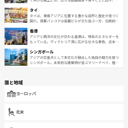
らではのナイトライフも堪能できる。あたたかいホスピタ
界遺産に登録された壮大な自然景観が点在し、都市部では
タイ
リティに包まれながら、韓国の多彩な魅力を心ゆくまで味
急速な発展と共に伝統が息づく。ハノイの古い町並みやホ
わってみてほしい。 なお、新着の韓国情報は
コンテンツ一
ーチミン市のフランス統治時代の建物も、独特の雰囲気を
タイは、東南アジアに位置する豊かな自然と歴史が息づく
覧
を参照してほしい。
醸し出している。また、バラエティの豊かさとおいしさで
国だ。首都バンコクは高層ビルが立ち並ぶ一方、伝統的な
世界中の食通を魅了してやまないベトナム料理も魅力のひ
寺院や市場がいたるところに点在し、古きよき文化と現代
香港
とつ。フォーやバインミー、ベトナムコーヒーなどは、ぜ
の活気が交差している。北部ではチェンマイなどの山岳地
ひ現地で味わいたい。どの地域を訪れてもあたたかい人々
帯で自然と触れ合い、南部ではプーケットやクラビの美し
アジアと西洋の文化が交わる香港は、特有のエネルギーを
が旅行者を迎えてくれるので、きっと忘れられない旅にな
いビーチでリゾート気分を楽しむことができる。タイ料理
もっている。ヴィクトリア湾に広がる壮大な景色、近未来
るはずだ。 なお、新着のベトナム情報は
コンテンツ一覧
を
は世界的に有名で、屋台から高級レストランまで味覚を刺
的なアートスポット、そして歴史と現代が融合した町並
参照してほしい。
シンガポール
激する。気候は一年中温暖で、どの季節にも異なる楽しみ
み、どこを訪れても感動するはず。観光スポットが密集し
が待っている。親しみやすいタイの人々、仏教を中心とし
ており、効率よく見どころを回れるのも魅力。息をのむよ
アジアの交差点として多文化が融合した独自の魅力を放つ
た文化、そして多様な観光資源が、訪れる旅人を魅了し続
うな絶景から文化的な体験まで、香港を存分に楽しみ尽く
シンガポール。未来的な建築物が並ぶマリーナベイ、歴史
ける。 なお、新着のタイ情報は
コンテンツ一覧
を参照して
そう。 なお、新着の香港情報は
コンテンツ一覧
を参照して
と伝統を感じられるエスニックタウン、多数の緑豊かな公
ほしい。
ほしい。
園や自然保護区など、自然が調和した近代的な景観と文化
の多様性あふれるカラフルな町は、どこを歩いても新しい
国と地域
発見がある。さらに、治安のよさや充実した公共交通機関
も、旅行者にとっては魅力的なポイント。グルメも豊富
で、ホーカーズは地元の風情を楽しめる外せないスポット
ヨーロッパ
だ。訪れる人を飽きさせないシンガポールで、多様な魅力
を体感しよう。 なお、新着のシンガポール情報は
コンテン
ツ一覧
を参照してほしい。
北米