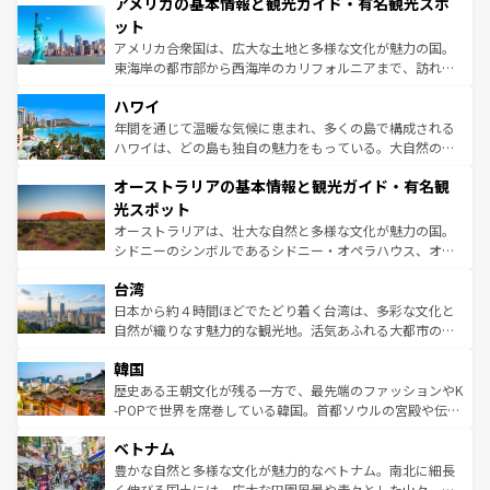
アメリカの基本情報と観光ガイド・有名観光スポ
ンツ一覧
を参照してほしい。
の建物がそのまま残る町や、スイスならではのユニークな
博物館もあり、アルプス観光だけでなく町歩きも満喫する
ット
ことができる。国民の所得が高いため物価も高いが、旅行
アメリカ合衆国は、広大な土地と多様な文化が魅力の国。
者向けの交通パス提供のサービスもあり、うまく活用すれ
東海岸の都市部から西海岸のカリフォルニアまで、訪れる
ば市内交通費無料で観光を楽しむこともできる。 なお、新
場所ごとに異なる風景と体験が待っている。ニューヨーク
着のスイス情報は
コンテンツ一覧
を参照してほしい。
ハワイ
のような巨大都市は、観光、ショッピング、エンターテイ
ンメントが詰まった刺激的なスポットだ。一方、アメリカ
年間を通じて温暖な気候に恵まれ、多くの島で構成される
西部には大自然が広がり、グランドキャニオンやイエロー
ハワイは、どの島も独自の魅力をもっている。大自然の神
ストーン国立公園といった絶景が堪能できる。さらに、南
秘を感じたいなら、火山が生み出した壮大な景観を誇るハ
オーストラリアの基本情報と観光ガイド・有名観
部のニューオーリンズでは、音楽と美食が融合した独特の
ワイ島は見逃せない。また、定番の観光地といえばオアフ
文化が魅力。旅行者はアメリカの各地域で異なる魅力を楽
島だが、静かな自然を求めるならマウイ島やカウアイ島が
光スポット
しみながら、その多様性と豊かな歴史を感じることができ
おすすめ。エメラルドグリーンに輝く海をはじめ、豊かな
オーストラリアは、壮大な自然と多様な文化が魅力の国。
るだろう。車でのロードトリップや列車の旅も、アメリカ
文化や歴史が息づいている。「アロハスピリット」と呼ば
シドニーのシンボルであるシドニー・オペラハウス、オー
ならではの贅沢な旅のスタイルだ。 なお、新着のアメリカ
れるおもてなしの心で訪れる人々を迎えてくれるハワイの
ストラリア東海岸北部に広がる大サンゴ礁地帯グレートバ
情報は
コンテンツ一覧
を参照してほしい。
人々、おいしいローカルフードやハワイアンミュージッ
台湾
リアリーフや大陸中央部にそびえるウルル（エアーズロッ
ク、伝統的なフラダンスなど、すべてがハワイの魅力を彩
ク）、タスマニアの美しい原生林やケアンズの熱帯雨林な
日本から約４時間ほどでたどり着く台湾は、多彩な文化と
っている。訪れるたびに新しい発見と感動が待っているハ
ど、見どころがたくさん。また、カフェやワイン、オージ
自然が織りなす魅力的な観光地。活気あふれる大都市の台
ワイを、存分に味わってほしい。 なお、新着のハワイ情報
ービーフなどの食文化も豊かで、美味しいものであふれて
北やノスタルジックな町並みが人気な九份（ジォウフェ
は
コンテンツ一覧
を参照してほしい。
韓国
いる。アクティビティも充実しており、サーフィンやダイ
ン）、静ひつな山岳地帯である台湾東部など、都市の喧騒
ビング、ハイキングなど、アウトドア好きにはたまらな
と山間の静けさが共存しており、訪れる人に新しい発見と
歴史ある王朝文化が残る一方で、最先端のファッションやK
い。オーストラリアの多彩な魅力を存分に味わいつくそ
驚きをもたらしてくれる。また、奥深い台湾の食文化も魅
-POPで世界を席巻している韓国。首都ソウルの宮殿や伝統
う。 なお、新着のオーストラリア情報は
コンテンツ一覧
を
力で、夜市などの屋台グルメから高級料理、ヘルシーで美
家屋が並ぶエリアでは韓国の歴史と文化に浸ることがで
参照してほしい。
ベトナム
容にもいいと評判のスイーツなど、バラエティ豊かな料理
き、地方に足を延ばせば四季折々の自然美を楽しむことが
が味わえる。 なお、新着の台湾情報は
コンテンツ一覧
を参
できる。そして、キムチや焼肉、絶品のストリートフード
豊かな自然と多様な文化が魅力的なベトナム。南北に細長
照してほしい。
まで、さまざまな韓国料理が待っている。夜には、韓国な
く伸びる国土には、広大な田園風景や青々とした山々、世