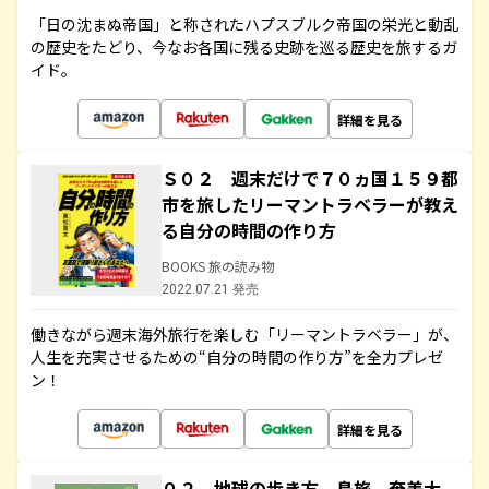
「日の沈まぬ帝国」と称されたハプスブルク帝国の栄光と動乱
の歴史をたどり、今なお各国に残る史跡を巡る歴史を旅するガ
イド。
詳細を見る
Ｓ０２ 週末だけで７０ヵ国１５９都
市を旅したリーマントラベラーが教え
る自分の時間の作り方
BOOKS 旅の読み物
2022.07.21 発売
働きながら週末海外旅行を楽しむ「リーマントラベラー」が、
人生を充実させるための“自分の時間の作り方”を全力プレゼ
ン！
詳細を見る
０２ 地球の歩き方 島旅 奄美大