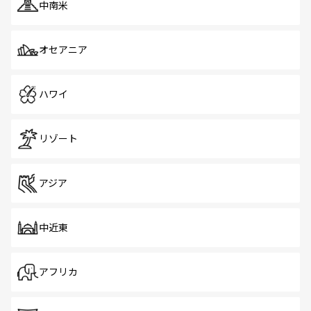
中南米
オセアニア
ハワイ
リゾート
アジア
中近東
アフリカ