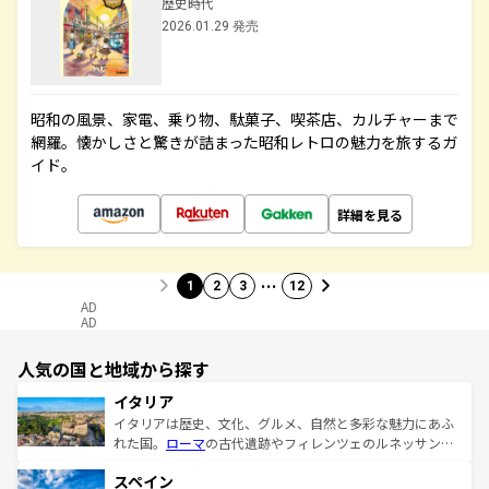
歴史時代
2026.01.29 発売
昭和の風景、家電、乗り物、駄菓子、喫茶店、カルチャーまで
網羅。懐かしさと驚きが詰まった昭和レトロの魅力を旅するガ
イド。
詳細を見る
…
1
2
3
12
AD
AD
人気の国と地域から探す
イタリア
イタリアは歴史、文化、グルメ、自然と多彩な魅力にあふ
れた国。
ローマ
の古代遺跡やフィレンツェのルネッサンス
美術、ヴェネツィアの運河など、歴史あるスポットはもち
スペイン
ろん、トスカーナの美しい田園風景やアマルフィ海岸の絶