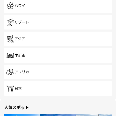
ハワイ
リゾート
アジア
中近東
アフリカ
日本
人気スポット