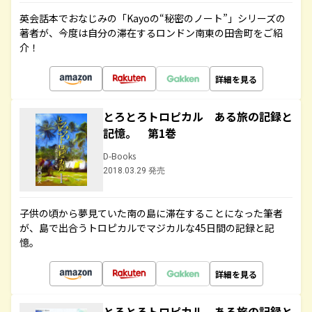
英会話本でおなじみの「Kayoの“秘密のノート”」シリーズの
著者が、今度は自分の滞在するロンドン南東の田舎町をご紹
介！
詳細を見る
とろとろトロピカル ある旅の記録と
記憶。 第1巻
D-Books
2018.03.29 発売
子供の頃から夢見ていた南の島に滞在することになった筆者
が、島で出合うトロピカルでマジカルな45日間の記録と記
憶。
詳細を見る
とろとろトロピカル ある旅の記録と