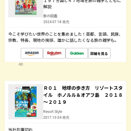
１９７ヵ国と４７地域を旅の雑学とともに
解説
旅の図鑑
2024.07.18 発売
今こそ学びたい世界のことを集めました！首都、言語、民族、
宗教、特長、現地の挨拶、誰かに話したくなる旅の雑学も。
詳細を見る
AD
Ｒ０１ 地球の歩き方 リゾートスタ
イル ホノルル＆オアフ島 ２０１８
～２０１９
Resort Style
2017.10.04 発売
当社在庫切れ