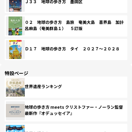
Ｊ３３ 地球の歩き方 墨田区
０２ 地球の歩き方 島旅 奄美大島 喜界島 加計
呂麻島（奄美群島１） ５訂版
Ｄ１７ 地球の歩き方 タイ ２０２７～２０２８
特設ページ
世界遺産ランキング
地球の歩き方 meets クリストファー・ノーラン監督
最新作『オデュッセイア』