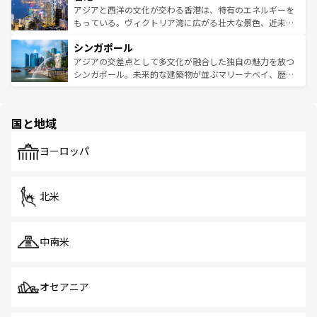
ひ現地で味わいたい。どの地域を訪れてもあたたかい人々
帯で自然と触れ合い、南部ではプーケットやクラビの美し
アジアと西洋の文化が交わる香港は、特有のエネルギーを
が旅行者を迎えてくれるので、きっと忘れられない旅にな
いビーチでリゾート気分を楽しむことができる。タイ料理
もっている。ヴィクトリア湾に広がる壮大な景色、近未来
るはずだ。 なお、新着のベトナム情報は
コンテンツ一覧
を
は世界的に有名で、屋台から高級レストランまで味覚を刺
的なアートスポット、そして歴史と現代が融合した町並
参照してほしい。
シンガポール
激する。気候は一年中温暖で、どの季節にも異なる楽しみ
み、どこを訪れても感動するはず。観光スポットが密集し
が待っている。親しみやすいタイの人々、仏教を中心とし
ており、効率よく見どころを回れるのも魅力。息をのむよ
アジアの交差点として多文化が融合した独自の魅力を放つ
た文化、そして多様な観光資源が、訪れる旅人を魅了し続
うな絶景から文化的な体験まで、香港を存分に楽しみ尽く
シンガポール。未来的な建築物が並ぶマリーナベイ、歴史
ける。 なお、新着のタイ情報は
コンテンツ一覧
を参照して
そう。 なお、新着の香港情報は
コンテンツ一覧
を参照して
と伝統を感じられるエスニックタウン、多数の緑豊かな公
ほしい。
ほしい。
園や自然保護区など、自然が調和した近代的な景観と文化
の多様性あふれるカラフルな町は、どこを歩いても新しい
国と地域
発見がある。さらに、治安のよさや充実した公共交通機関
も、旅行者にとっては魅力的なポイント。グルメも豊富
で、ホーカーズは地元の風情を楽しめる外せないスポット
ヨーロッパ
だ。訪れる人を飽きさせないシンガポールで、多様な魅力
を体感しよう。 なお、新着のシンガポール情報は
コンテン
ツ一覧
を参照してほしい。
北米
中南米
オセアニア