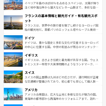
景など、自然景観も見逃せない。観光の合間には、本場の
イベリア半島のほぼ80％を占めるスペインは、太陽が降り
ピザやパスタなど、絶品のイタリア料理を堪能することも
注ぐ地中海沿岸から雄大なピレネー山脈まで、多彩な自然
できる。朝目覚めてから夜眠るまで、すべての瞬間を楽し
と文化が詰まったヨーロッパ屈指の旅行先だ。多様な地域
フランスの基本情報と観光ガイド・有名観光スポ
ませてくれるイタリアで、忘れられない旅をしてみよう！
文化が根付くこの国では、情熱的なフラメンコ、熱気あふ
なお、新着のイタリア情報は
コンテンツ一覧
を参照してほ
れる闘牛、そして美味しいタパスが生活の一部となってい
ット
しい。
る。首都マドリードの洗練された雰囲気や、バルセロナの
フランスは、世界中の旅行者を魅了し続けるヨーロッパ屈
アートに溢れた街角から、地方では古代ローマ遺跡や中世
指の観光地だ。首都パリのエッフェル塔やルーブル美術館
の城塞都市、穏やかなビーチリゾートまで多彩な表情を見
といった象徴的なスポットから、田舎町の古風な美しさま
せる。地方によって風土や気候が異なるスペインはその個
ドイツ
で、幅広い魅力が詰まっている。華麗な宮殿、歴史的な大
性で訪れる人を魅了する。 なお、新着のスペイン情報は
コ
聖堂、美しいビーチ、そして豊かな自然が、訪れる者を心
ドイツは、豊かな歴史と多彩な文化が交差するヨーロッパ
ンテンツ一覧
を参照してほしい。
から魅了する。また、フランスは美食の国としても知ら
の中心に位置する国。中世の街並みが残るロマンチック街
れ、フランス料理はユネスコ無形文化遺産にも登録されて
道から、未来を先取りするようなモダンな都市まで多様な
イギリス
いる。シャンパンの発祥地であるランス、プロヴァンスの
顔を持つこの国は、どこを歩いても飽きることがない。ベ
香り高いラベンダー畑など、多彩な楽しみ方が可能だ。さ
ルリンの文化的活気、バイエルン州のアルプスの絶景、そ
イギリスは、古きよき伝統と最先端が共存する国。ウェス
らに、パリ以外の地域にも魅力が溢れており、どの街角に
してライン川沿いのワイン畑といった風景は必見。ビール
トミンスター寺院や大英博物館のようなランドマーク、歴
も豊かな歴史と文化が息づいている。パリ以外の個性あふ
とソーセージを味わいながら地元の人と過ごす楽しい時間
史ある大学都市、美しい丘陵地帯や牧歌的な風景など、エ
れる地方に足を運ぶとそれぞれで全く異なる文化を体験で
スイス
は、お酒好きな人にはぜひ体験してほしい。 なお、新着の
リアごとに異なる魅力がある。また、優雅なアフタヌーン
きるだろう。 なお、新着のフランス情報は
コンテンツ一覧
ドイツ情報は
コンテンツ一覧
を参照してほしい。
ティー、ビール好きにはたまらない英国パブ、サッカー観
スイスの国土面積は九州ほどの広さだが、運行時刻が正確
を参照してほしい。
戦など、本場だからこそできる体験も豊富。イギリスを旅
な交通網が整備されており、初心者でも安心して個人旅行
して楽しみつくそう。 なお、新着のイギリス情報は
コンテ
を楽しめる。日本同様に時刻表どおりの旅が可能だ。中世
アメリカ
ンツ一覧
を参照してほしい。
の建物がそのまま残る町や、スイスならではのユニークな
博物館もあり、アルプス観光だけでなく町歩きも満喫する
アメリカ合衆国は、広大な土地と多様な文化が魅力の国。
ことができる。国民の所得が高いため物価も高いが、旅行
東海岸の都市部から西海岸のカリフォルニアまで、訪れる
者向けの交通パス提供のサービスもあり、うまく活用すれ
場所ごとに異なる風景と体験が待っている。ニューヨーク