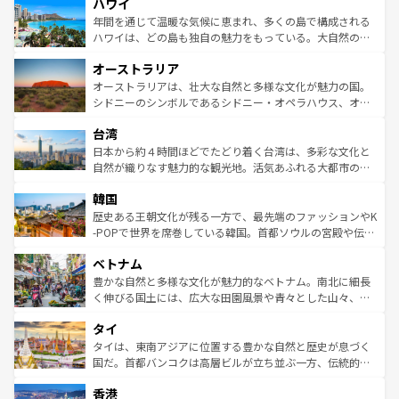
ハワイ
ば市内交通費無料で観光を楽しむこともできる。 なお、新
のような巨大都市は、観光、ショッピング、エンターテイ
着のスイス情報は
コンテンツ一覧
を参照してほしい。
ンメントが詰まった刺激的なスポットだ。一方、アメリカ
年間を通じて温暖な気候に恵まれ、多くの島で構成される
西部には大自然が広がり、グランドキャニオンやイエロー
ハワイは、どの島も独自の魅力をもっている。大自然の神
ストーン国立公園といった絶景が堪能できる。さらに、南
秘を感じたいなら、火山が生み出した壮大な景観を誇るハ
オーストラリア
部のニューオーリンズでは、音楽と美食が融合した独特の
ワイ島は見逃せない。また、定番の観光地といえばオアフ
文化が魅力。旅行者はアメリカの各地域で異なる魅力を楽
島だが、静かな自然を求めるならマウイ島やカウアイ島が
オーストラリアは、壮大な自然と多様な文化が魅力の国。
しみながら、その多様性と豊かな歴史を感じることができ
おすすめ。エメラルドグリーンに輝く海をはじめ、豊かな
シドニーのシンボルであるシドニー・オペラハウス、オー
るだろう。車でのロードトリップや列車の旅も、アメリカ
文化や歴史が息づいている。「アロハスピリット」と呼ば
ストラリア東海岸北部に広がる大サンゴ礁地帯グレートバ
ならではの贅沢な旅のスタイルだ。 なお、新着のアメリカ
台湾
れるおもてなしの心で訪れる人々を迎えてくれるハワイの
リアリーフや大陸中央部にそびえるウルル（エアーズロッ
情報は
コンテンツ一覧
を参照してほしい。
人々、おいしいローカルフードやハワイアンミュージッ
ク）、タスマニアの美しい原生林やケアンズの熱帯雨林な
日本から約４時間ほどでたどり着く台湾は、多彩な文化と
ク、伝統的なフラダンスなど、すべてがハワイの魅力を彩
ど、見どころがたくさん。また、カフェやワイン、オージ
自然が織りなす魅力的な観光地。活気あふれる大都市の台
っている。訪れるたびに新しい発見と感動が待っているハ
ービーフなどの食文化も豊かで、美味しいものであふれて
北やノスタルジックな町並みが人気な九份（ジォウフェ
ワイを、存分に味わってほしい。 なお、新着のハワイ情報
韓国
いる。アクティビティも充実しており、サーフィンやダイ
ン）、静ひつな山岳地帯である台湾東部など、都市の喧騒
は
コンテンツ一覧
を参照してほしい。
ビング、ハイキングなど、アウトドア好きにはたまらな
と山間の静けさが共存しており、訪れる人に新しい発見と
歴史ある王朝文化が残る一方で、最先端のファッションやK
い。オーストラリアの多彩な魅力を存分に味わいつくそ
驚きをもたらしてくれる。また、奥深い台湾の食文化も魅
-POPで世界を席巻している韓国。首都ソウルの宮殿や伝統
う。 なお、新着のオーストラリア情報は
コンテンツ一覧
を
力で、夜市などの屋台グルメから高級料理、ヘルシーで美
家屋が並ぶエリアでは韓国の歴史と文化に浸ることがで
参照してほしい。
ベトナム
容にもいいと評判のスイーツなど、バラエティ豊かな料理
き、地方に足を延ばせば四季折々の自然美を楽しむことが
が味わえる。 なお、新着の台湾情報は
コンテンツ一覧
を参
できる。そして、キムチや焼肉、絶品のストリートフード
豊かな自然と多様な文化が魅力的なベトナム。南北に細長
照してほしい。
まで、さまざまな韓国料理が待っている。夜には、韓国な
く伸びる国土には、広大な田園風景や青々とした山々、世
らではのナイトライフも堪能できる。あたたかいホスピタ
界遺産に登録された壮大な自然景観が点在し、都市部では
タイ
リティに包まれながら、韓国の多彩な魅力を心ゆくまで味
急速な発展と共に伝統が息づく。ハノイの古い町並みやホ
わってみてほしい。 なお、新着の韓国情報は
コンテンツ一
ーチミン市のフランス統治時代の建物も、独特の雰囲気を
タイは、東南アジアに位置する豊かな自然と歴史が息づく
覧
を参照してほしい。
醸し出している。また、バラエティの豊かさとおいしさで
国だ。首都バンコクは高層ビルが立ち並ぶ一方、伝統的な
世界中の食通を魅了してやまないベトナム料理も魅力のひ
寺院や市場がいたるところに点在し、古きよき文化と現代
香港
とつ。フォーやバインミー、ベトナムコーヒーなどは、ぜ
の活気が交差している。北部ではチェンマイなどの山岳地