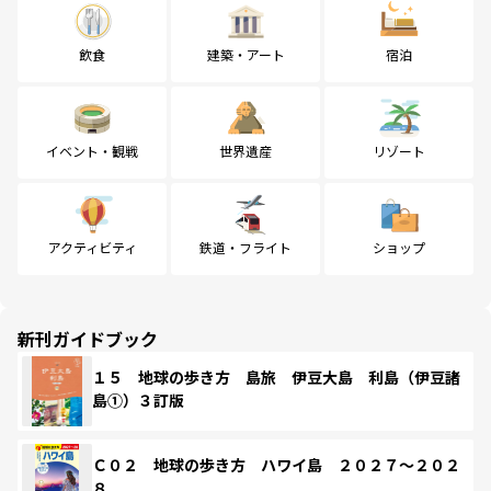
飲食
建築・アート
宿泊
イベント・観戦
世界遺産
リゾート
アクティビティ
鉄道・フライト
ショップ
新刊ガイドブック
１５ 地球の歩き方 島旅 伊豆大島 利島（伊豆諸
島①）３訂版
Ｃ０２ 地球の歩き方 ハワイ島 ２０２７～２０２
８