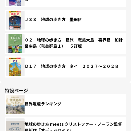
Ｊ３３ 地球の歩き方 墨田区
０２ 地球の歩き方 島旅 奄美大島 喜界島 加計
呂麻島（奄美群島１） ５訂版
Ｄ１７ 地球の歩き方 タイ ２０２７～２０２８
特設ページ
世界遺産ランキング
地球の歩き方 meets クリストファー・ノーラン監督
最新作『オデュッセイア』