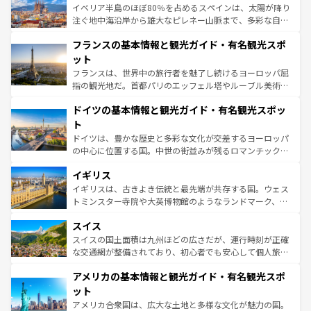
景など、自然景観も見逃せない。観光の合間には、本場の
イベリア半島のほぼ80％を占めるスペインは、太陽が降り
ピザやパスタなど、絶品のイタリア料理を堪能することも
注ぐ地中海沿岸から雄大なピレネー山脈まで、多彩な自然
できる。朝目覚めてから夜眠るまで、すべての瞬間を楽し
と文化が詰まったヨーロッパ屈指の旅行先だ。多様な地域
フランスの基本情報と観光ガイド・有名観光スポ
ませてくれるイタリアで、忘れられない旅をしてみよう！
文化が根付くこの国では、情熱的なフラメンコ、熱気あふ
なお、新着のイタリア情報は
コンテンツ一覧
を参照してほ
れる闘牛、そして美味しいタパスが生活の一部となってい
ット
しい。
る。首都マドリードの洗練された雰囲気や、バルセロナの
フランスは、世界中の旅行者を魅了し続けるヨーロッパ屈
アートに溢れた街角から、地方では古代ローマ遺跡や中世
指の観光地だ。首都パリのエッフェル塔やルーブル美術館
の城塞都市、穏やかなビーチリゾートまで多彩な表情を見
といった象徴的なスポットから、田舎町の古風な美しさま
せる。地方によって風土や気候が異なるスペインはその個
ドイツの基本情報と観光ガイド・有名観光スポッ
で、幅広い魅力が詰まっている。華麗な宮殿、歴史的な大
性で訪れる人を魅了する。 なお、新着のスペイン情報は
コ
聖堂、美しいビーチ、そして豊かな自然が、訪れる者を心
ト
ンテンツ一覧
を参照してほしい。
から魅了する。また、フランスは美食の国としても知ら
ドイツは、豊かな歴史と多彩な文化が交差するヨーロッパ
れ、フランス料理はユネスコ無形文化遺産にも登録されて
の中心に位置する国。中世の街並みが残るロマンチック街
いる。シャンパンの発祥地であるランス、プロヴァンスの
道から、未来を先取りするようなモダンな都市まで多様な
香り高いラベンダー畑など、多彩な楽しみ方が可能だ。さ
イギリス
顔を持つこの国は、どこを歩いても飽きることがない。ベ
らに、パリ以外の地域にも魅力が溢れており、どの街角に
ルリンの文化的活気、バイエルン州のアルプスの絶景、そ
イギリスは、古きよき伝統と最先端が共存する国。ウェス
も豊かな歴史と文化が息づいている。パリ以外の個性あふ
してライン川沿いのワイン畑といった風景は必見。ビール
トミンスター寺院や大英博物館のようなランドマーク、歴
れる地方に足を運ぶとそれぞれで全く異なる文化を体験で
とソーセージを味わいながら地元の人と過ごす楽しい時間
史ある大学都市、美しい丘陵地帯や牧歌的な風景など、エ
きるだろう。 なお、新着のフランス情報は
コンテンツ一覧
スイス
は、お酒好きな人にはぜひ体験してほしい。 なお、新着の
リアごとに異なる魅力がある。また、優雅なアフタヌーン
を参照してほしい。
ドイツ情報は
コンテンツ一覧
を参照してほしい。
ティー、ビール好きにはたまらない英国パブ、サッカー観
スイスの国土面積は九州ほどの広さだが、運行時刻が正確
戦など、本場だからこそできる体験も豊富。イギリスを旅
な交通網が整備されており、初心者でも安心して個人旅行
して楽しみつくそう。 なお、新着のイギリス情報は
コンテ
を楽しめる。日本同様に時刻表どおりの旅が可能だ。中世
アメリカの基本情報と観光ガイド・有名観光スポ
ンツ一覧
を参照してほしい。
の建物がそのまま残る町や、スイスならではのユニークな
博物館もあり、アルプス観光だけでなく町歩きも満喫する
ット
ことができる。国民の所得が高いため物価も高いが、旅行
アメリカ合衆国は、広大な土地と多様な文化が魅力の国。