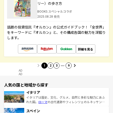
リー）の歩き方
BOOKS スペシャルコラボ
2025.08.28 発売
話題の投資信託『オルカン』の公式ガイドブック！「全世界」
をキーワードに『オルカン』と、その構成各国の魅力を深掘り
します。
詳細を見る
…
1
2
3
9
AD
AD
人気の国と地域から探す
イタリア
イタリアは歴史、文化、グルメ、自然と多彩な魅力にあふ
れた国。
ローマ
の古代遺跡やフィレンツェのルネッサンス
美術、ヴェネツィアの運河など、歴史あるスポットはもち
スペイン
ろん、トスカーナの美しい田園風景やアマルフィ海岸の絶