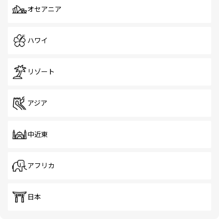
オセアニア
ハワイ
リゾート
アジア
中近東
アフリカ
日本