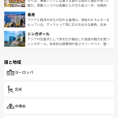
ーチミン市のフランス統治時代の建物も、独特の雰囲気を
タイは、東南アジアに位置する豊かな自然と歴史が息づく
覧
を参照してほしい。
醸し出している。また、バラエティの豊かさとおいしさで
国だ。首都バンコクは高層ビルが立ち並ぶ一方、伝統的な
世界中の食通を魅了してやまないベトナム料理も魅力のひ
寺院や市場がいたるところに点在し、古きよき文化と現代
香港
とつ。フォーやバインミー、ベトナムコーヒーなどは、ぜ
の活気が交差している。北部ではチェンマイなどの山岳地
ひ現地で味わいたい。どの地域を訪れてもあたたかい人々
帯で自然と触れ合い、南部ではプーケットやクラビの美し
アジアと西洋の文化が交わる香港は、特有のエネルギーを
が旅行者を迎えてくれるので、きっと忘れられない旅にな
いビーチでリゾート気分を楽しむことができる。タイ料理
もっている。ヴィクトリア湾に広がる壮大な景色、近未来
るはずだ。 なお、新着のベトナム情報は
コンテンツ一覧
を
は世界的に有名で、屋台から高級レストランまで味覚を刺
的なアートスポット、そして歴史と現代が融合した町並
参照してほしい。
シンガポール
激する。気候は一年中温暖で、どの季節にも異なる楽しみ
み、どこを訪れても感動するはず。観光スポットが密集し
が待っている。親しみやすいタイの人々、仏教を中心とし
ており、効率よく見どころを回れるのも魅力。息をのむよ
アジアの交差点として多文化が融合した独自の魅力を放つ
た文化、そして多様な観光資源が、訪れる旅人を魅了し続
うな絶景から文化的な体験まで、香港を存分に楽しみ尽く
シンガポール。未来的な建築物が並ぶマリーナベイ、歴史
ける。 なお、新着のタイ情報は
コンテンツ一覧
を参照して
そう。 なお、新着の香港情報は
コンテンツ一覧
を参照して
と伝統を感じられるエスニックタウン、多数の緑豊かな公
ほしい。
ほしい。
園や自然保護区など、自然が調和した近代的な景観と文化
の多様性あふれるカラフルな町は、どこを歩いても新しい
国と地域
発見がある。さらに、治安のよさや充実した公共交通機関
も、旅行者にとっては魅力的なポイント。グルメも豊富
で、ホーカーズは地元の風情を楽しめる外せないスポット
ヨーロッパ
だ。訪れる人を飽きさせないシンガポールで、多様な魅力
を体感しよう。 なお、新着のシンガポール情報は
コンテン
ツ一覧
を参照してほしい。
北米
中南米