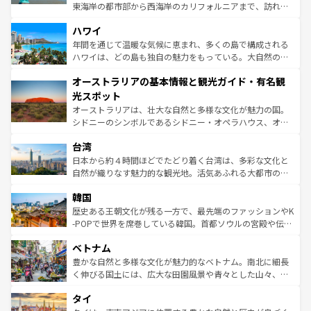
者向けの交通パス提供のサービスもあり、うまく活用すれ
東海岸の都市部から西海岸のカリフォルニアまで、訪れる
ば市内交通費無料で観光を楽しむこともできる。 なお、新
場所ごとに異なる風景と体験が待っている。ニューヨーク
着のスイス情報は
コンテンツ一覧
を参照してほしい。
ハワイ
のような巨大都市は、観光、ショッピング、エンターテイ
ンメントが詰まった刺激的なスポットだ。一方、アメリカ
年間を通じて温暖な気候に恵まれ、多くの島で構成される
西部には大自然が広がり、グランドキャニオンやイエロー
ハワイは、どの島も独自の魅力をもっている。大自然の神
ストーン国立公園といった絶景が堪能できる。さらに、南
秘を感じたいなら、火山が生み出した壮大な景観を誇るハ
オーストラリアの基本情報と観光ガイド・有名観
部のニューオーリンズでは、音楽と美食が融合した独特の
ワイ島は見逃せない。また、定番の観光地といえばオアフ
文化が魅力。旅行者はアメリカの各地域で異なる魅力を楽
島だが、静かな自然を求めるならマウイ島やカウアイ島が
光スポット
しみながら、その多様性と豊かな歴史を感じることができ
おすすめ。エメラルドグリーンに輝く海をはじめ、豊かな
オーストラリアは、壮大な自然と多様な文化が魅力の国。
るだろう。車でのロードトリップや列車の旅も、アメリカ
文化や歴史が息づいている。「アロハスピリット」と呼ば
シドニーのシンボルであるシドニー・オペラハウス、オー
ならではの贅沢な旅のスタイルだ。 なお、新着のアメリカ
れるおもてなしの心で訪れる人々を迎えてくれるハワイの
ストラリア東海岸北部に広がる大サンゴ礁地帯グレートバ
情報は
コンテンツ一覧
を参照してほしい。
人々、おいしいローカルフードやハワイアンミュージッ
台湾
リアリーフや大陸中央部にそびえるウルル（エアーズロッ
ク、伝統的なフラダンスなど、すべてがハワイの魅力を彩
ク）、タスマニアの美しい原生林やケアンズの熱帯雨林な
日本から約４時間ほどでたどり着く台湾は、多彩な文化と
っている。訪れるたびに新しい発見と感動が待っているハ
ど、見どころがたくさん。また、カフェやワイン、オージ
自然が織りなす魅力的な観光地。活気あふれる大都市の台
ワイを、存分に味わってほしい。 なお、新着のハワイ情報
ービーフなどの食文化も豊かで、美味しいものであふれて
北やノスタルジックな町並みが人気な九份（ジォウフェ
は
コンテンツ一覧
を参照してほしい。
韓国
いる。アクティビティも充実しており、サーフィンやダイ
ン）、静ひつな山岳地帯である台湾東部など、都市の喧騒
ビング、ハイキングなど、アウトドア好きにはたまらな
と山間の静けさが共存しており、訪れる人に新しい発見と
歴史ある王朝文化が残る一方で、最先端のファッションやK
い。オーストラリアの多彩な魅力を存分に味わいつくそ
驚きをもたらしてくれる。また、奥深い台湾の食文化も魅
-POPで世界を席巻している韓国。首都ソウルの宮殿や伝統
う。 なお、新着のオーストラリア情報は
コンテンツ一覧
を
力で、夜市などの屋台グルメから高級料理、ヘルシーで美
家屋が並ぶエリアでは韓国の歴史と文化に浸ることがで
参照してほしい。
ベトナム
容にもいいと評判のスイーツなど、バラエティ豊かな料理
き、地方に足を延ばせば四季折々の自然美を楽しむことが
が味わえる。 なお、新着の台湾情報は
コンテンツ一覧
を参
できる。そして、キムチや焼肉、絶品のストリートフード
豊かな自然と多様な文化が魅力的なベトナム。南北に細長
照してほしい。
まで、さまざまな韓国料理が待っている。夜には、韓国な
く伸びる国土には、広大な田園風景や青々とした山々、世
らではのナイトライフも堪能できる。あたたかいホスピタ
界遺産に登録された壮大な自然景観が点在し、都市部では
タイ
リティに包まれながら、韓国の多彩な魅力を心ゆくまで味
急速な発展と共に伝統が息づく。ハノイの古い町並みやホ
わってみてほしい。 なお、新着の韓国情報は
コンテンツ一