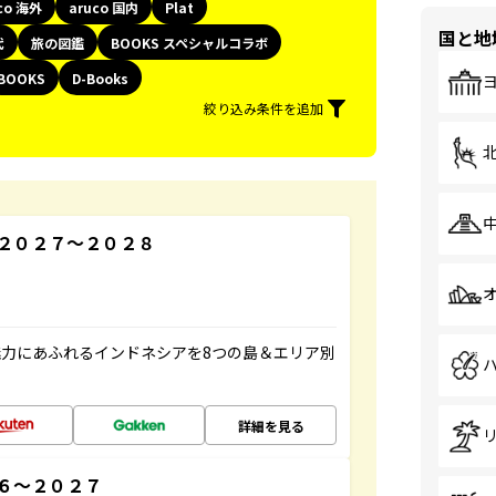
co 海外
aruco 国内
Plat
国と地
代
旅の図鑑
BOOKS スペシャルコラボ
BOOKS
D-Books
絞り込み条件を追加
２０２７～２０２８
力にあふれるインドネシアを8つの島＆エリア別
詳細を見る
６～２０２７