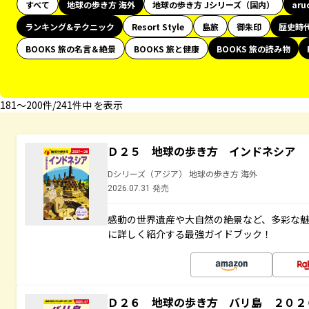
すべて
地球の歩き方 海外
地球の歩き方 Jシリーズ（国内）
aru
ランキング&テクニック
Resort Style
島旅
御朱印
歴史時
BOOKS 旅の名言＆絶景
BOOKS 旅と健康
BOOKS 旅の読み物
181〜200件/241件中 を表示
Ｄ２５ 地球の歩き方 インドネシア 
Dシリーズ（アジア） 地球の歩き方 海外
2026.07.31 発売
感動の世界遺産や大自然の絶景など、多彩な魅
に詳しく紹介する最強ガイドブック！
Ｄ２６ 地球の歩き方 バリ島 ２０２