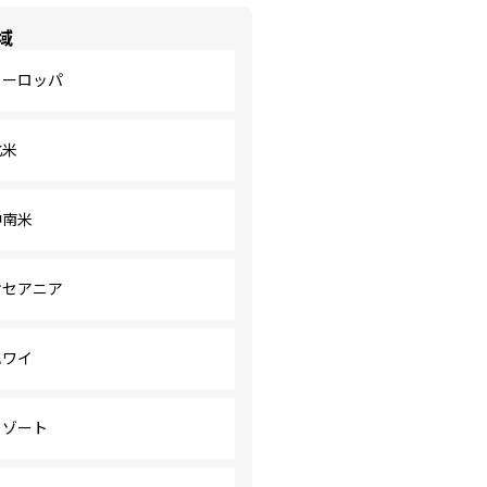
域
ヨーロッパ
北米
中南米
オセアニア
ハワイ
リゾート