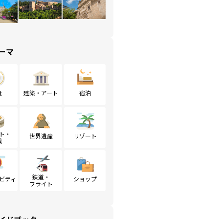
ーマ
食
建築・アート
宿泊
ト・
世界遺産
リゾート
戦
鉄道・
ビティ
ショップ
フライト