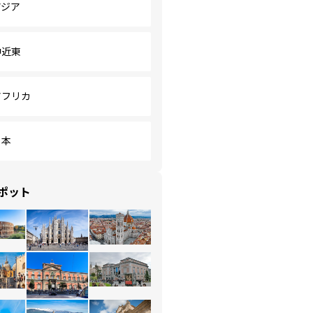
アジア
中近東
アフリカ
日本
ポット