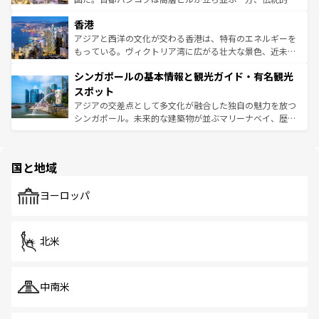
世界中の食通を魅了してやまないベトナム料理も魅力のひ
寺院や市場がいたるところに点在し、古きよき文化と現代
香港
とつ。フォーやバインミー、ベトナムコーヒーなどは、ぜ
の活気が交差している。北部ではチェンマイなどの山岳地
ひ現地で味わいたい。どの地域を訪れてもあたたかい人々
帯で自然と触れ合い、南部ではプーケットやクラビの美し
アジアと西洋の文化が交わる香港は、特有のエネルギーを
が旅行者を迎えてくれるので、きっと忘れられない旅にな
いビーチでリゾート気分を楽しむことができる。タイ料理
もっている。ヴィクトリア湾に広がる壮大な景色、近未来
るはずだ。 なお、新着のベトナム情報は
コンテンツ一覧
を
は世界的に有名で、屋台から高級レストランまで味覚を刺
的なアートスポット、そして歴史と現代が融合した町並
参照してほしい。
シンガポールの基本情報と観光ガイド・有名観光
激する。気候は一年中温暖で、どの季節にも異なる楽しみ
み、どこを訪れても感動するはず。観光スポットが密集し
が待っている。親しみやすいタイの人々、仏教を中心とし
ており、効率よく見どころを回れるのも魅力。息をのむよ
スポット
た文化、そして多様な観光資源が、訪れる旅人を魅了し続
うな絶景から文化的な体験まで、香港を存分に楽しみ尽く
アジアの交差点として多文化が融合した独自の魅力を放つ
ける。 なお、新着のタイ情報は
コンテンツ一覧
を参照して
そう。 なお、新着の香港情報は
コンテンツ一覧
を参照して
シンガポール。未来的な建築物が並ぶマリーナベイ、歴史
ほしい。
ほしい。
と伝統を感じられるエスニックタウン、多数の緑豊かな公
園や自然保護区など、自然が調和した近代的な景観と文化
の多様性あふれるカラフルな町は、どこを歩いても新しい
国と地域
発見がある。さらに、治安のよさや充実した公共交通機関
も、旅行者にとっては魅力的なポイント。グルメも豊富
で、ホーカーズは地元の風情を楽しめる外せないスポット
ヨーロッパ
だ。訪れる人を飽きさせないシンガポールで、多様な魅力
を体感しよう。 なお、新着のシンガポール情報は
コンテン
ツ一覧
を参照してほしい。
北米
中南米