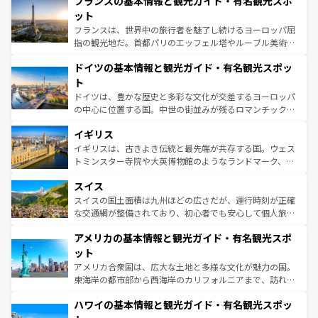
フランスの基本情報と観光ガイド・有名観光スポ
文化が根付くこの国では、情熱的なフラメンコ、熱気あふ
しい。
れる闘牛、そして美味しいタパスが生活の一部となってい
ット
る。首都マドリードの洗練された雰囲気や、バルセロナの
フランスは、世界中の旅行者を魅了し続けるヨーロッパ屈
アートに溢れた街角から、地方では古代ローマ遺跡や中世
指の観光地だ。首都パリのエッフェル塔やルーブル美術館
の城塞都市、穏やかなビーチリゾートまで多彩な表情を見
といった象徴的なスポットから、田舎町の古風な美しさま
せる。地方によって風土や気候が異なるスペインはその個
ドイツの基本情報と観光ガイド・有名観光スポッ
で、幅広い魅力が詰まっている。華麗な宮殿、歴史的な大
性で訪れる人を魅了する。 なお、新着のスペイン情報は
コ
聖堂、美しいビーチ、そして豊かな自然が、訪れる者を心
ト
ンテンツ一覧
を参照してほしい。
から魅了する。また、フランスは美食の国としても知ら
ドイツは、豊かな歴史と多彩な文化が交差するヨーロッパ
れ、フランス料理はユネスコ無形文化遺産にも登録されて
の中心に位置する国。中世の街並みが残るロマンチック街
いる。シャンパンの発祥地であるランス、プロヴァンスの
道から、未来を先取りするようなモダンな都市まで多様な
香り高いラベンダー畑など、多彩な楽しみ方が可能だ。さ
イギリス
顔を持つこの国は、どこを歩いても飽きることがない。ベ
らに、パリ以外の地域にも魅力が溢れており、どの街角に
ルリンの文化的活気、バイエルン州のアルプスの絶景、そ
イギリスは、古きよき伝統と最先端が共存する国。ウェス
も豊かな歴史と文化が息づいている。パリ以外の個性あふ
してライン川沿いのワイン畑といった風景は必見。ビール
トミンスター寺院や大英博物館のようなランドマーク、歴
れる地方に足を運ぶとそれぞれで全く異なる文化を体験で
とソーセージを味わいながら地元の人と過ごす楽しい時間
史ある大学都市、美しい丘陵地帯や牧歌的な風景など、エ
きるだろう。 なお、新着のフランス情報は
コンテンツ一覧
スイス
は、お酒好きな人にはぜひ体験してほしい。 なお、新着の
リアごとに異なる魅力がある。また、優雅なアフタヌーン
を参照してほしい。
ドイツ情報は
コンテンツ一覧
を参照してほしい。
ティー、ビール好きにはたまらない英国パブ、サッカー観
スイスの国土面積は九州ほどの広さだが、運行時刻が正確
戦など、本場だからこそできる体験も豊富。イギリスを旅
な交通網が整備されており、初心者でも安心して個人旅行
して楽しみつくそう。 なお、新着のイギリス情報は
コンテ
を楽しめる。日本同様に時刻表どおりの旅が可能だ。中世
アメリカの基本情報と観光ガイド・有名観光スポ
ンツ一覧
を参照してほしい。
の建物がそのまま残る町や、スイスならではのユニークな
博物館もあり、アルプス観光だけでなく町歩きも満喫する
ット
ことができる。国民の所得が高いため物価も高いが、旅行
アメリカ合衆国は、広大な土地と多様な文化が魅力の国。
者向けの交通パス提供のサービスもあり、うまく活用すれ
東海岸の都市部から西海岸のカリフォルニアまで、訪れる
ば市内交通費無料で観光を楽しむこともできる。 なお、新
場所ごとに異なる風景と体験が待っている。ニューヨーク
着のスイス情報は
コンテンツ一覧
を参照してほしい。
ハワイの基本情報と観光ガイド・有名観光スポッ
のような巨大都市は、観光、ショッピング、エンターテイ
ンメントが詰まった刺激的なスポットだ。一方、アメリカ