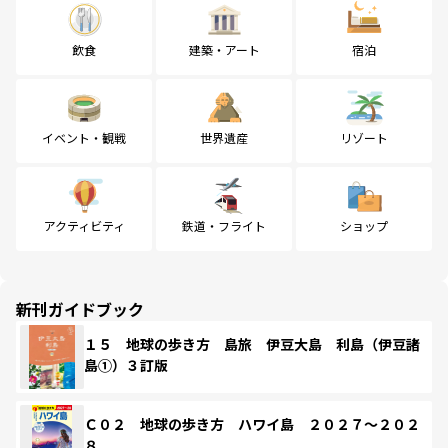
飲食
建築・アート
宿泊
イベント・観戦
世界遺産
リゾート
アクティビティ
鉄道・フライト
ショップ
新刊ガイドブック
１５ 地球の歩き方 島旅 伊豆大島 利島（伊豆諸
島①）３訂版
Ｃ０２ 地球の歩き方 ハワイ島 ２０２７～２０２
８