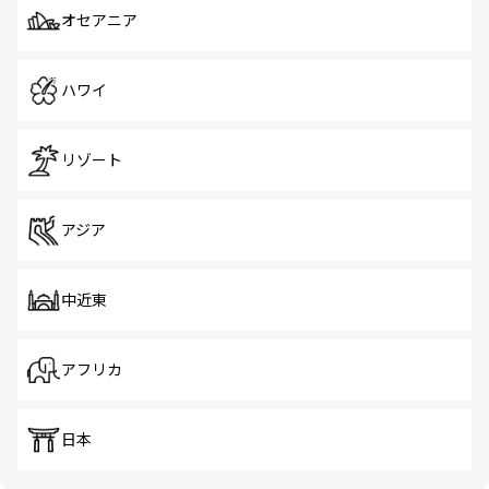
オセアニア
ハワイ
リゾート
アジア
中近東
アフリカ
日本