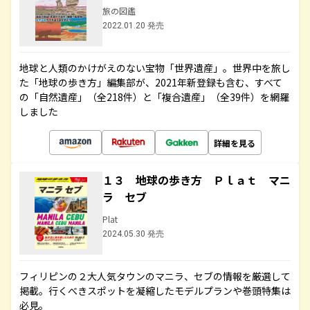
旅の図鑑
2022.01.20 発売
地球と人類のかけがえのない宝物「世界遺産」。世界中を旅し
た「地球の歩き方」編集部が、2021年新登録も含む、すべて
の「自然遺産」（全218件）と「複合遺産」（全39件）を網羅
しました
詳細を見る
１３ 地球の歩き方 Ｐｌａｔ マニ
ラ セブ
Plat
2024.05.30 発売
フィリピンの２大人気タウンのマニラ、セブの情報を厳選して
掲載。行くべきスポットを凝縮したモデルプランや巻頭特集は
必見。