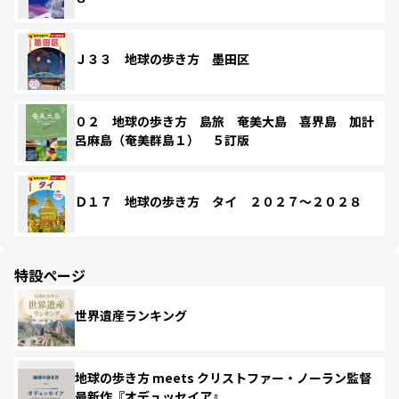
Ｊ３３ 地球の歩き方 墨田区
０２ 地球の歩き方 島旅 奄美大島 喜界島 加計
呂麻島（奄美群島１） ５訂版
Ｄ１７ 地球の歩き方 タイ ２０２７～２０２８
特設ページ
世界遺産ランキング
地球の歩き方 meets クリストファー・ノーラン監督
最新作『オデュッセイア』