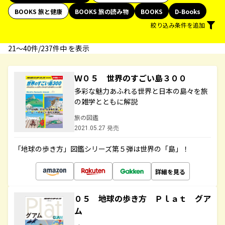
BOOKS 旅と健康
BOOKS 旅の読み物
BOOKS
D-Books
絞り込み条件を追加
21〜40件/237件中 を表示
Ｗ０５ 世界のすごい島３００
多彩な魅力あふれる世界と日本の島々を旅
の雑学とともに解説
旅の図鑑
2021.05.27 発売
「地球の歩き方」図鑑シリーズ第５弾は世界の「島」！
詳細を見る
０５ 地球の歩き方 Ｐｌａｔ グア
ム