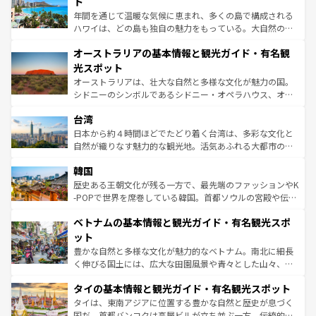
ト
西部には大自然が広がり、グランドキャニオンやイエロー
年間を通じて温暖な気候に恵まれ、多くの島で構成される
ストーン国立公園といった絶景が堪能できる。さらに、南
ハワイは、どの島も独自の魅力をもっている。大自然の神
部のニューオーリンズでは、音楽と美食が融合した独特の
秘を感じたいなら、火山が生み出した壮大な景観を誇るハ
文化が魅力。旅行者はアメリカの各地域で異なる魅力を楽
オーストラリアの基本情報と観光ガイド・有名観
ワイ島は見逃せない。また、定番の観光地といえばオアフ
しみながら、その多様性と豊かな歴史を感じることができ
島だが、静かな自然を求めるならマウイ島やカウアイ島が
光スポット
るだろう。車でのロードトリップや列車の旅も、アメリカ
おすすめ。エメラルドグリーンに輝く海をはじめ、豊かな
オーストラリアは、壮大な自然と多様な文化が魅力の国。
ならではの贅沢な旅のスタイルだ。 なお、新着のアメリカ
文化や歴史が息づいている。「アロハスピリット」と呼ば
シドニーのシンボルであるシドニー・オペラハウス、オー
情報は
コンテンツ一覧
を参照してほしい。
れるおもてなしの心で訪れる人々を迎えてくれるハワイの
ストラリア東海岸北部に広がる大サンゴ礁地帯グレートバ
人々、おいしいローカルフードやハワイアンミュージッ
台湾
リアリーフや大陸中央部にそびえるウルル（エアーズロッ
ク、伝統的なフラダンスなど、すべてがハワイの魅力を彩
ク）、タスマニアの美しい原生林やケアンズの熱帯雨林な
日本から約４時間ほどでたどり着く台湾は、多彩な文化と
っている。訪れるたびに新しい発見と感動が待っているハ
ど、見どころがたくさん。また、カフェやワイン、オージ
自然が織りなす魅力的な観光地。活気あふれる大都市の台
ワイを、存分に味わってほしい。 なお、新着のハワイ情報
ービーフなどの食文化も豊かで、美味しいものであふれて
北やノスタルジックな町並みが人気な九份（ジォウフェ
は
コンテンツ一覧
を参照してほしい。
韓国
いる。アクティビティも充実しており、サーフィンやダイ
ン）、静ひつな山岳地帯である台湾東部など、都市の喧騒
ビング、ハイキングなど、アウトドア好きにはたまらな
と山間の静けさが共存しており、訪れる人に新しい発見と
歴史ある王朝文化が残る一方で、最先端のファッションやK
い。オーストラリアの多彩な魅力を存分に味わいつくそ
驚きをもたらしてくれる。また、奥深い台湾の食文化も魅
-POPで世界を席巻している韓国。首都ソウルの宮殿や伝統
う。 なお、新着のオーストラリア情報は
コンテンツ一覧
を
力で、夜市などの屋台グルメから高級料理、ヘルシーで美
家屋が並ぶエリアでは韓国の歴史と文化に浸ることがで
参照してほしい。
ベトナムの基本情報と観光ガイド・有名観光スポ
容にもいいと評判のスイーツなど、バラエティ豊かな料理
き、地方に足を延ばせば四季折々の自然美を楽しむことが
が味わえる。 なお、新着の台湾情報は
コンテンツ一覧
を参
できる。そして、キムチや焼肉、絶品のストリートフード
ット
照してほしい。
まで、さまざまな韓国料理が待っている。夜には、韓国な
豊かな自然と多様な文化が魅力的なベトナム。南北に細長
らではのナイトライフも堪能できる。あたたかいホスピタ
く伸びる国土には、広大な田園風景や青々とした山々、世
リティに包まれながら、韓国の多彩な魅力を心ゆくまで味
界遺産に登録された壮大な自然景観が点在し、都市部では
わってみてほしい。 なお、新着の韓国情報は
コンテンツ一
タイの基本情報と観光ガイド・有名観光スポット
急速な発展と共に伝統が息づく。ハノイの古い町並みやホ
覧
を参照してほしい。
ーチミン市のフランス統治時代の建物も、独特の雰囲気を
タイは、東南アジアに位置する豊かな自然と歴史が息づく
醸し出している。また、バラエティの豊かさとおいしさで
国だ。首都バンコクは高層ビルが立ち並ぶ一方、伝統的な