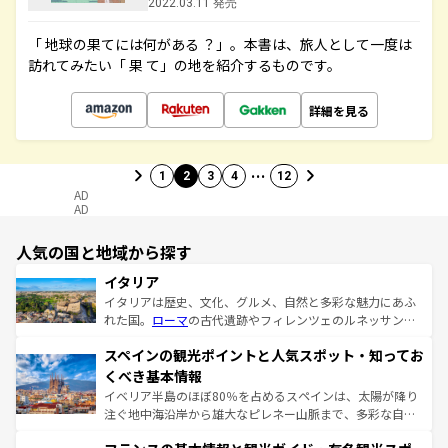
2022.03.11 発売
「 地球の果てには何がある ？」。本書は、旅人として一度は
訪れてみたい「 果 て」の地を紹介するものです。
詳細を見る
…
1
2
3
4
12
AD
AD
人気の国と地域から探す
イタリア
イタリアは歴史、文化、グルメ、自然と多彩な魅力にあふ
れた国。
ローマ
の古代遺跡やフィレンツェのルネッサンス
美術、ヴェネツィアの運河など、歴史あるスポットはもち
スペインの観光ポイントと人気スポット・知ってお
ろん、トスカーナの美しい田園風景やアマルフィ海岸の絶
景など、自然景観も見逃せない。観光の合間には、本場の
くべき基本情報
ピザやパスタなど、絶品のイタリア料理を堪能することも
イベリア半島のほぼ80％を占めるスペインは、太陽が降り
できる。朝目覚めてから夜眠るまで、すべての瞬間を楽し
注ぐ地中海沿岸から雄大なピレネー山脈まで、多彩な自然
ませてくれるイタリアで、忘れられない旅をしてみよう！
と文化が詰まったヨーロッパ屈指の旅行先だ。多様な地域
なお、新着のイタリア情報は
コンテンツ一覧
を参照してほ