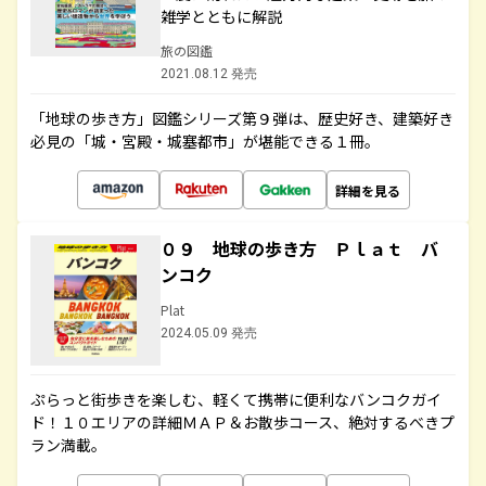
雑学とともに解説
旅の図鑑
2021.08.12 発売
「地球の歩き方」図鑑シリーズ第９弾は、歴史好き、建築好き
必見の「城・宮殿・城塞都市」が堪能できる１冊。
詳細を見る
０９ 地球の歩き方 Ｐｌａｔ バ
ンコク
Plat
2024.05.09 発売
ぷらっと街歩きを楽しむ、軽くて携帯に便利なバンコクガイ
ド！１０エリアの詳細ＭＡＰ＆お散歩コース、絶対するべきプ
ラン満載。