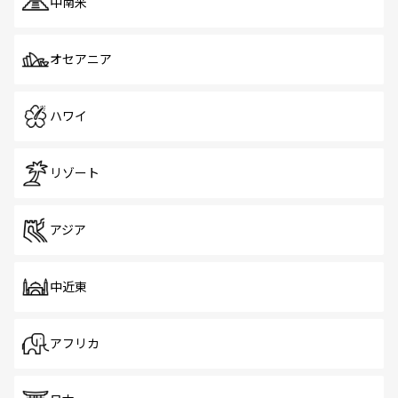
中南米
オセアニア
ハワイ
リゾート
アジア
中近東
アフリカ