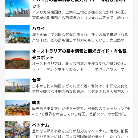
博物館もあり、アルプス観光だけでなく町歩きも満喫する
ット
ことができる。国民の所得が高いため物価も高いが、旅行
アメリカ合衆国は、広大な土地と多様な文化が魅力の国。
者向けの交通パス提供のサービスもあり、うまく活用すれ
東海岸の都市部から西海岸のカリフォルニアまで、訪れる
ば市内交通費無料で観光を楽しむこともできる。 なお、新
場所ごとに異なる風景と体験が待っている。ニューヨーク
着のスイス情報は
コンテンツ一覧
を参照してほしい。
ハワイ
のような巨大都市は、観光、ショッピング、エンターテイ
ンメントが詰まった刺激的なスポットだ。一方、アメリカ
年間を通じて温暖な気候に恵まれ、多くの島で構成される
西部には大自然が広がり、グランドキャニオンやイエロー
ハワイは、どの島も独自の魅力をもっている。大自然の神
ストーン国立公園といった絶景が堪能できる。さらに、南
秘を感じたいなら、火山が生み出した壮大な景観を誇るハ
オーストラリアの基本情報と観光ガイド・有名観
部のニューオーリンズでは、音楽と美食が融合した独特の
ワイ島は見逃せない。また、定番の観光地といえばオアフ
文化が魅力。旅行者はアメリカの各地域で異なる魅力を楽
島だが、静かな自然を求めるならマウイ島やカウアイ島が
光スポット
しみながら、その多様性と豊かな歴史を感じることができ
おすすめ。エメラルドグリーンに輝く海をはじめ、豊かな
オーストラリアは、壮大な自然と多様な文化が魅力の国。
るだろう。車でのロードトリップや列車の旅も、アメリカ
文化や歴史が息づいている。「アロハスピリット」と呼ば
シドニーのシンボルであるシドニー・オペラハウス、オー
ならではの贅沢な旅のスタイルだ。 なお、新着のアメリカ
れるおもてなしの心で訪れる人々を迎えてくれるハワイの
ストラリア東海岸北部に広がる大サンゴ礁地帯グレートバ
情報は
コンテンツ一覧
を参照してほしい。
人々、おいしいローカルフードやハワイアンミュージッ
台湾
リアリーフや大陸中央部にそびえるウルル（エアーズロッ
ク、伝統的なフラダンスなど、すべてがハワイの魅力を彩
ク）、タスマニアの美しい原生林やケアンズの熱帯雨林な
日本から約４時間ほどでたどり着く台湾は、多彩な文化と
っている。訪れるたびに新しい発見と感動が待っているハ
ど、見どころがたくさん。また、カフェやワイン、オージ
自然が織りなす魅力的な観光地。活気あふれる大都市の台
ワイを、存分に味わってほしい。 なお、新着のハワイ情報
ービーフなどの食文化も豊かで、美味しいものであふれて
北やノスタルジックな町並みが人気な九份（ジォウフェ
は
コンテンツ一覧
を参照してほしい。
韓国
いる。アクティビティも充実しており、サーフィンやダイ
ン）、静ひつな山岳地帯である台湾東部など、都市の喧騒
ビング、ハイキングなど、アウトドア好きにはたまらな
と山間の静けさが共存しており、訪れる人に新しい発見と
歴史ある王朝文化が残る一方で、最先端のファッションやK
い。オーストラリアの多彩な魅力を存分に味わいつくそ
驚きをもたらしてくれる。また、奥深い台湾の食文化も魅
-POPで世界を席巻している韓国。首都ソウルの宮殿や伝統
う。 なお、新着のオーストラリア情報は
コンテンツ一覧
を
力で、夜市などの屋台グルメから高級料理、ヘルシーで美
家屋が並ぶエリアでは韓国の歴史と文化に浸ることがで
参照してほしい。
ベトナム
容にもいいと評判のスイーツなど、バラエティ豊かな料理
き、地方に足を延ばせば四季折々の自然美を楽しむことが
が味わえる。 なお、新着の台湾情報は
コンテンツ一覧
を参
できる。そして、キムチや焼肉、絶品のストリートフード
豊かな自然と多様な文化が魅力的なベトナム。南北に細長
照してほしい。
まで、さまざまな韓国料理が待っている。夜には、韓国な
く伸びる国土には、広大な田園風景や青々とした山々、世