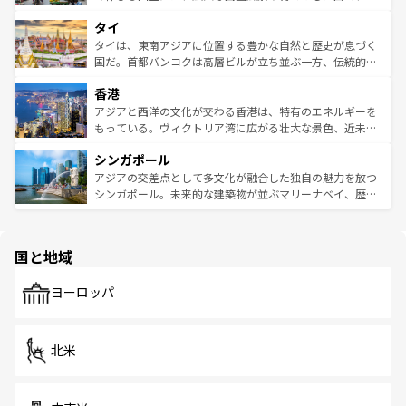
らではのナイトライフも堪能できる。あたたかいホスピタ
界遺産に登録された壮大な自然景観が点在し、都市部では
タイ
リティに包まれながら、韓国の多彩な魅力を心ゆくまで味
急速な発展と共に伝統が息づく。ハノイの古い町並みやホ
わってみてほしい。 なお、新着の韓国情報は
コンテンツ一
ーチミン市のフランス統治時代の建物も、独特の雰囲気を
タイは、東南アジアに位置する豊かな自然と歴史が息づく
覧
を参照してほしい。
醸し出している。また、バラエティの豊かさとおいしさで
国だ。首都バンコクは高層ビルが立ち並ぶ一方、伝統的な
世界中の食通を魅了してやまないベトナム料理も魅力のひ
寺院や市場がいたるところに点在し、古きよき文化と現代
香港
とつ。フォーやバインミー、ベトナムコーヒーなどは、ぜ
の活気が交差している。北部ではチェンマイなどの山岳地
ひ現地で味わいたい。どの地域を訪れてもあたたかい人々
帯で自然と触れ合い、南部ではプーケットやクラビの美し
アジアと西洋の文化が交わる香港は、特有のエネルギーを
が旅行者を迎えてくれるので、きっと忘れられない旅にな
いビーチでリゾート気分を楽しむことができる。タイ料理
もっている。ヴィクトリア湾に広がる壮大な景色、近未来
るはずだ。 なお、新着のベトナム情報は
コンテンツ一覧
を
は世界的に有名で、屋台から高級レストランまで味覚を刺
的なアートスポット、そして歴史と現代が融合した町並
参照してほしい。
シンガポール
激する。気候は一年中温暖で、どの季節にも異なる楽しみ
み、どこを訪れても感動するはず。観光スポットが密集し
が待っている。親しみやすいタイの人々、仏教を中心とし
ており、効率よく見どころを回れるのも魅力。息をのむよ
アジアの交差点として多文化が融合した独自の魅力を放つ
た文化、そして多様な観光資源が、訪れる旅人を魅了し続
うな絶景から文化的な体験まで、香港を存分に楽しみ尽く
シンガポール。未来的な建築物が並ぶマリーナベイ、歴史
ける。 なお、新着のタイ情報は
コンテンツ一覧
を参照して
そう。 なお、新着の香港情報は
コンテンツ一覧
を参照して
と伝統を感じられるエスニックタウン、多数の緑豊かな公
ほしい。
ほしい。
園や自然保護区など、自然が調和した近代的な景観と文化
の多様性あふれるカラフルな町は、どこを歩いても新しい
国と地域
発見がある。さらに、治安のよさや充実した公共交通機関
も、旅行者にとっては魅力的なポイント。グルメも豊富
で、ホーカーズは地元の風情を楽しめる外せないスポット
ヨーロッパ
だ。訪れる人を飽きさせないシンガポールで、多様な魅力
を体感しよう。 なお、新着のシンガポール情報は
コンテン
ツ一覧
を参照してほしい。
北米