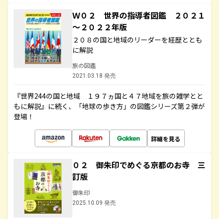
Ｗ０２ 世界の指導者図鑑 ２０２１
～２０２２年版
２０８の国と地域のリーダーを経歴ととも
に解説
旅の図鑑
2021.03.18 発売
『世界244の国と地域 １９７ヵ国と４７地域を旅の雑学とと
もに解説』に続く、「地球の歩き方」の図鑑シリーズ第２弾が
登場！
詳細を見る
０２ 御朱印でめぐる京都のお寺 三
訂版
御朱印
2025.10.09 発売