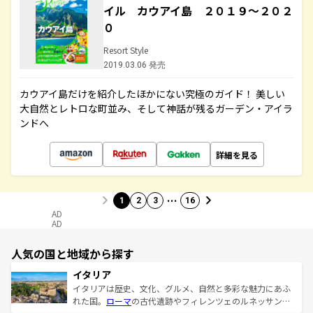
イル カウアイ島 ２０１９～２０２
０
Resort Style
2019.03.06 発売
カウアイ島だけを紹介したほかにない究極のガイド！ 美しい
大自然とレトロな町並み、そして神話が残るガーデン・アイラ
ンドへ
詳細を見る
…
1
2
3
16
AD
AD
人気の国と地域から探す
イタリア
イタリアは歴史、文化、グルメ、自然と多彩な魅力にあふ
れた国。
ローマ
の古代遺跡やフィレンツェのルネッサンス