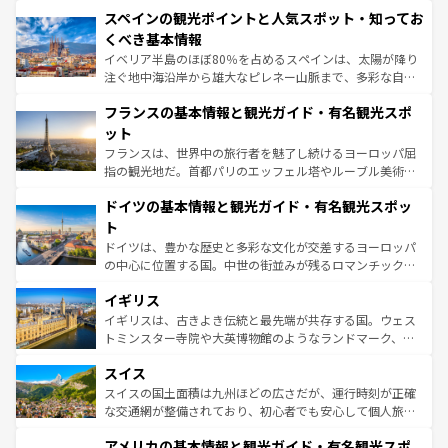
美術、ヴェネツィアの運河など、歴史あるスポットはもち
スペインの観光ポイントと人気スポット・知ってお
ろん、トスカーナの美しい田園風景やアマルフィ海岸の絶
景など、自然景観も見逃せない。観光の合間には、本場の
くべき基本情報
ピザやパスタなど、絶品のイタリア料理を堪能することも
イベリア半島のほぼ80％を占めるスペインは、太陽が降り
できる。朝目覚めてから夜眠るまで、すべての瞬間を楽し
注ぐ地中海沿岸から雄大なピレネー山脈まで、多彩な自然
ませてくれるイタリアで、忘れられない旅をしてみよう！
と文化が詰まったヨーロッパ屈指の旅行先だ。多様な地域
なお、新着のイタリア情報は
コンテンツ一覧
を参照してほ
フランスの基本情報と観光ガイド・有名観光スポ
文化が根付くこの国では、情熱的なフラメンコ、熱気あふ
しい。
れる闘牛、そして美味しいタパスが生活の一部となってい
ット
る。首都マドリードの洗練された雰囲気や、バルセロナの
フランスは、世界中の旅行者を魅了し続けるヨーロッパ屈
アートに溢れた街角から、地方では古代ローマ遺跡や中世
指の観光地だ。首都パリのエッフェル塔やルーブル美術館
の城塞都市、穏やかなビーチリゾートまで多彩な表情を見
といった象徴的なスポットから、田舎町の古風な美しさま
せる。地方によって風土や気候が異なるスペインはその個
ドイツの基本情報と観光ガイド・有名観光スポッ
で、幅広い魅力が詰まっている。華麗な宮殿、歴史的な大
性で訪れる人を魅了する。 なお、新着のスペイン情報は
コ
聖堂、美しいビーチ、そして豊かな自然が、訪れる者を心
ト
ンテンツ一覧
を参照してほしい。
から魅了する。また、フランスは美食の国としても知ら
ドイツは、豊かな歴史と多彩な文化が交差するヨーロッパ
れ、フランス料理はユネスコ無形文化遺産にも登録されて
の中心に位置する国。中世の街並みが残るロマンチック街
いる。シャンパンの発祥地であるランス、プロヴァンスの
道から、未来を先取りするようなモダンな都市まで多様な
香り高いラベンダー畑など、多彩な楽しみ方が可能だ。さ
イギリス
顔を持つこの国は、どこを歩いても飽きることがない。ベ
らに、パリ以外の地域にも魅力が溢れており、どの街角に
ルリンの文化的活気、バイエルン州のアルプスの絶景、そ
イギリスは、古きよき伝統と最先端が共存する国。ウェス
も豊かな歴史と文化が息づいている。パリ以外の個性あふ
してライン川沿いのワイン畑といった風景は必見。ビール
トミンスター寺院や大英博物館のようなランドマーク、歴
れる地方に足を運ぶとそれぞれで全く異なる文化を体験で
とソーセージを味わいながら地元の人と過ごす楽しい時間
史ある大学都市、美しい丘陵地帯や牧歌的な風景など、エ
きるだろう。 なお、新着のフランス情報は
コンテンツ一覧
スイス
は、お酒好きな人にはぜひ体験してほしい。 なお、新着の
リアごとに異なる魅力がある。また、優雅なアフタヌーン
を参照してほしい。
ドイツ情報は
コンテンツ一覧
を参照してほしい。
ティー、ビール好きにはたまらない英国パブ、サッカー観
スイスの国土面積は九州ほどの広さだが、運行時刻が正確
戦など、本場だからこそできる体験も豊富。イギリスを旅
な交通網が整備されており、初心者でも安心して個人旅行
して楽しみつくそう。 なお、新着のイギリス情報は
コンテ
を楽しめる。日本同様に時刻表どおりの旅が可能だ。中世
アメリカの基本情報と観光ガイド・有名観光スポ
ンツ一覧
を参照してほしい。
の建物がそのまま残る町や、スイスならではのユニークな