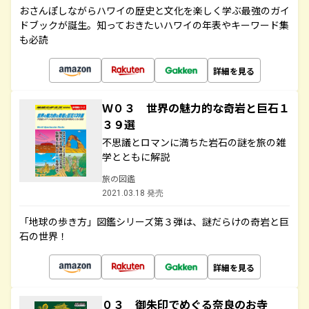
おさんぽしながらハワイの歴史と文化を楽しく学ぶ最強のガイ
ドブックが誕生。知っておきたいハワイの年表やキーワード集
も必読
詳細を見る
Ｗ０３ 世界の魅力的な奇岩と巨石１
３９選
不思議とロマンに満ちた岩石の謎を旅の雑
学とともに解説
旅の図鑑
2021.03.18 発売
「地球の歩き方」図鑑シリーズ第３弾は、謎だらけの奇岩と巨
石の世界！
詳細を見る
０３ 御朱印でめぐる奈良のお寺