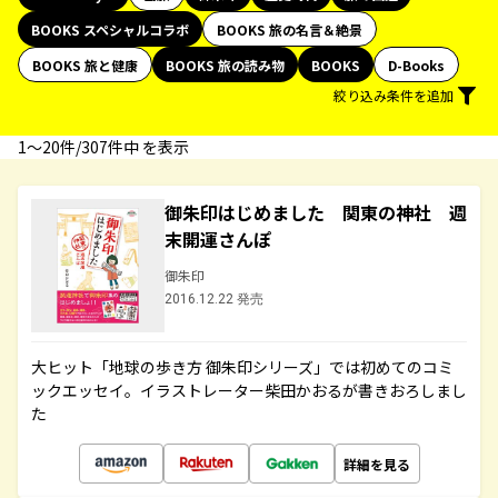
BOOKS スペシャルコラボ
BOOKS 旅の名言＆絶景
BOOKS 旅と健康
BOOKS 旅の読み物
BOOKS
D-Books
絞り込み条件を追加
1〜20件/307件中 を表示
御朱印はじめました 関東の神社 週
末開運さんぽ
御朱印
2016.12.22 発売
大ヒット「地球の歩き方 御朱印シリーズ」では初めてのコミ
ックエッセイ。イラストレーター柴田かおるが書きおろしまし
た
詳細を見る