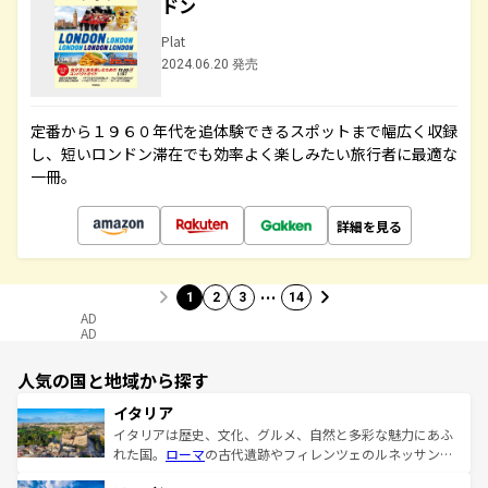
ドン
Plat
2024.06.20 発売
定番から１９６０年代を追体験できるスポットまで幅広く収録
し、短いロンドン滞在でも効率よく楽しみたい旅行者に最適な
一冊。
詳細を見る
…
1
2
3
14
AD
AD
人気の国と地域から探す
イタリア
イタリアは歴史、文化、グルメ、自然と多彩な魅力にあふ
れた国。
ローマ
の古代遺跡やフィレンツェのルネッサンス
美術、ヴェネツィアの運河など、歴史あるスポットはもち