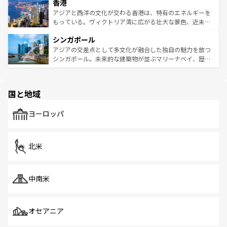
香港
とつ。フォーやバインミー、ベトナムコーヒーなどは、ぜ
の活気が交差している。北部ではチェンマイなどの山岳地
ひ現地で味わいたい。どの地域を訪れてもあたたかい人々
帯で自然と触れ合い、南部ではプーケットやクラビの美し
アジアと西洋の文化が交わる香港は、特有のエネルギーを
が旅行者を迎えてくれるので、きっと忘れられない旅にな
いビーチでリゾート気分を楽しむことができる。タイ料理
もっている。ヴィクトリア湾に広がる壮大な景色、近未来
るはずだ。 なお、新着のベトナム情報は
コンテンツ一覧
を
は世界的に有名で、屋台から高級レストランまで味覚を刺
的なアートスポット、そして歴史と現代が融合した町並
参照してほしい。
シンガポール
激する。気候は一年中温暖で、どの季節にも異なる楽しみ
み、どこを訪れても感動するはず。観光スポットが密集し
が待っている。親しみやすいタイの人々、仏教を中心とし
ており、効率よく見どころを回れるのも魅力。息をのむよ
アジアの交差点として多文化が融合した独自の魅力を放つ
た文化、そして多様な観光資源が、訪れる旅人を魅了し続
うな絶景から文化的な体験まで、香港を存分に楽しみ尽く
シンガポール。未来的な建築物が並ぶマリーナベイ、歴史
ける。 なお、新着のタイ情報は
コンテンツ一覧
を参照して
そう。 なお、新着の香港情報は
コンテンツ一覧
を参照して
と伝統を感じられるエスニックタウン、多数の緑豊かな公
ほしい。
ほしい。
園や自然保護区など、自然が調和した近代的な景観と文化
の多様性あふれるカラフルな町は、どこを歩いても新しい
国と地域
発見がある。さらに、治安のよさや充実した公共交通機関
も、旅行者にとっては魅力的なポイント。グルメも豊富
で、ホーカーズは地元の風情を楽しめる外せないスポット
ヨーロッパ
だ。訪れる人を飽きさせないシンガポールで、多様な魅力
を体感しよう。 なお、新着のシンガポール情報は
コンテン
ツ一覧
を参照してほしい。
北米
中南米
オセアニア