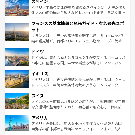
スペイン
ろん、トスカーナの美しい田園風景やアマルフィ海岸の絶
景など、自然景観も見逃せない。観光の合間には、本場の
イベリア半島のほぼ80％を占めるスペインは、太陽が降り
ピザやパスタなど、絶品のイタリア料理を堪能することも
注ぐ地中海沿岸から雄大なピレネー山脈まで、多彩な自然
できる。朝目覚めてから夜眠るまで、すべての瞬間を楽し
と文化が詰まったヨーロッパ屈指の旅行先だ。多様な地域
フランスの基本情報と観光ガイド・有名観光スポ
ませてくれるイタリアで、忘れられない旅をしてみよう！
文化が根付くこの国では、情熱的なフラメンコ、熱気あふ
なお、新着のイタリア情報は
コンテンツ一覧
を参照してほ
れる闘牛、そして美味しいタパスが生活の一部となってい
ット
しい。
る。首都マドリードの洗練された雰囲気や、バルセロナの
フランスは、世界中の旅行者を魅了し続けるヨーロッパ屈
アートに溢れた街角から、地方では古代ローマ遺跡や中世
指の観光地だ。首都パリのエッフェル塔やルーブル美術館
の城塞都市、穏やかなビーチリゾートまで多彩な表情を見
といった象徴的なスポットから、田舎町の古風な美しさま
せる。地方によって風土や気候が異なるスペインはその個
ドイツ
で、幅広い魅力が詰まっている。華麗な宮殿、歴史的な大
性で訪れる人を魅了する。 なお、新着のスペイン情報は
コ
聖堂、美しいビーチ、そして豊かな自然が、訪れる者を心
ドイツは、豊かな歴史と多彩な文化が交差するヨーロッパ
ンテンツ一覧
を参照してほしい。
から魅了する。また、フランスは美食の国としても知ら
の中心に位置する国。中世の街並みが残るロマンチック街
れ、フランス料理はユネスコ無形文化遺産にも登録されて
道から、未来を先取りするようなモダンな都市まで多様な
イギリス
いる。シャンパンの発祥地であるランス、プロヴァンスの
顔を持つこの国は、どこを歩いても飽きることがない。ベ
香り高いラベンダー畑など、多彩な楽しみ方が可能だ。さ
ルリンの文化的活気、バイエルン州のアルプスの絶景、そ
イギリスは、古きよき伝統と最先端が共存する国。ウェス
らに、パリ以外の地域にも魅力が溢れており、どの街角に
してライン川沿いのワイン畑といった風景は必見。ビール
トミンスター寺院や大英博物館のようなランドマーク、歴
も豊かな歴史と文化が息づいている。パリ以外の個性あふ
とソーセージを味わいながら地元の人と過ごす楽しい時間
史ある大学都市、美しい丘陵地帯や牧歌的な風景など、エ
れる地方に足を運ぶとそれぞれで全く異なる文化を体験で
スイス
は、お酒好きな人にはぜひ体験してほしい。 なお、新着の
リアごとに異なる魅力がある。また、優雅なアフタヌーン
きるだろう。 なお、新着のフランス情報は
コンテンツ一覧
ドイツ情報は
コンテンツ一覧
を参照してほしい。
ティー、ビール好きにはたまらない英国パブ、サッカー観
スイスの国土面積は九州ほどの広さだが、運行時刻が正確
を参照してほしい。
戦など、本場だからこそできる体験も豊富。イギリスを旅
な交通網が整備されており、初心者でも安心して個人旅行
して楽しみつくそう。 なお、新着のイギリス情報は
コンテ
を楽しめる。日本同様に時刻表どおりの旅が可能だ。中世
アメリカ
ンツ一覧
を参照してほしい。
の建物がそのまま残る町や、スイスならではのユニークな
博物館もあり、アルプス観光だけでなく町歩きも満喫する
アメリカ合衆国は、広大な土地と多様な文化が魅力の国。
ことができる。国民の所得が高いため物価も高いが、旅行
東海岸の都市部から西海岸のカリフォルニアまで、訪れる
者向けの交通パス提供のサービスもあり、うまく活用すれ
場所ごとに異なる風景と体験が待っている。ニューヨーク