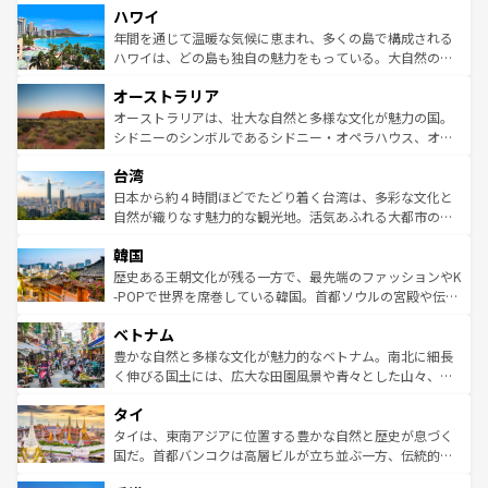
ハワイ
ば市内交通費無料で観光を楽しむこともできる。 なお、新
のような巨大都市は、観光、ショッピング、エンターテイ
着のスイス情報は
コンテンツ一覧
を参照してほしい。
ンメントが詰まった刺激的なスポットだ。一方、アメリカ
年間を通じて温暖な気候に恵まれ、多くの島で構成される
西部には大自然が広がり、グランドキャニオンやイエロー
ハワイは、どの島も独自の魅力をもっている。大自然の神
ストーン国立公園といった絶景が堪能できる。さらに、南
秘を感じたいなら、火山が生み出した壮大な景観を誇るハ
オーストラリア
部のニューオーリンズでは、音楽と美食が融合した独特の
ワイ島は見逃せない。また、定番の観光地といえばオアフ
文化が魅力。旅行者はアメリカの各地域で異なる魅力を楽
島だが、静かな自然を求めるならマウイ島やカウアイ島が
オーストラリアは、壮大な自然と多様な文化が魅力の国。
しみながら、その多様性と豊かな歴史を感じることができ
おすすめ。エメラルドグリーンに輝く海をはじめ、豊かな
シドニーのシンボルであるシドニー・オペラハウス、オー
るだろう。車でのロードトリップや列車の旅も、アメリカ
文化や歴史が息づいている。「アロハスピリット」と呼ば
ストラリア東海岸北部に広がる大サンゴ礁地帯グレートバ
ならではの贅沢な旅のスタイルだ。 なお、新着のアメリカ
台湾
れるおもてなしの心で訪れる人々を迎えてくれるハワイの
リアリーフや大陸中央部にそびえるウルル（エアーズロッ
情報は
コンテンツ一覧
を参照してほしい。
人々、おいしいローカルフードやハワイアンミュージッ
ク）、タスマニアの美しい原生林やケアンズの熱帯雨林な
日本から約４時間ほどでたどり着く台湾は、多彩な文化と
ク、伝統的なフラダンスなど、すべてがハワイの魅力を彩
ど、見どころがたくさん。また、カフェやワイン、オージ
自然が織りなす魅力的な観光地。活気あふれる大都市の台
っている。訪れるたびに新しい発見と感動が待っているハ
ービーフなどの食文化も豊かで、美味しいものであふれて
北やノスタルジックな町並みが人気な九份（ジォウフェ
ワイを、存分に味わってほしい。 なお、新着のハワイ情報
韓国
いる。アクティビティも充実しており、サーフィンやダイ
ン）、静ひつな山岳地帯である台湾東部など、都市の喧騒
は
コンテンツ一覧
を参照してほしい。
ビング、ハイキングなど、アウトドア好きにはたまらな
と山間の静けさが共存しており、訪れる人に新しい発見と
歴史ある王朝文化が残る一方で、最先端のファッションやK
い。オーストラリアの多彩な魅力を存分に味わいつくそ
驚きをもたらしてくれる。また、奥深い台湾の食文化も魅
-POPで世界を席巻している韓国。首都ソウルの宮殿や伝統
う。 なお、新着のオーストラリア情報は
コンテンツ一覧
を
力で、夜市などの屋台グルメから高級料理、ヘルシーで美
家屋が並ぶエリアでは韓国の歴史と文化に浸ることがで
参照してほしい。
ベトナム
容にもいいと評判のスイーツなど、バラエティ豊かな料理
き、地方に足を延ばせば四季折々の自然美を楽しむことが
が味わえる。 なお、新着の台湾情報は
コンテンツ一覧
を参
できる。そして、キムチや焼肉、絶品のストリートフード
豊かな自然と多様な文化が魅力的なベトナム。南北に細長
照してほしい。
まで、さまざまな韓国料理が待っている。夜には、韓国な
く伸びる国土には、広大な田園風景や青々とした山々、世
らではのナイトライフも堪能できる。あたたかいホスピタ
界遺産に登録された壮大な自然景観が点在し、都市部では
タイ
リティに包まれながら、韓国の多彩な魅力を心ゆくまで味
急速な発展と共に伝統が息づく。ハノイの古い町並みやホ
わってみてほしい。 なお、新着の韓国情報は
コンテンツ一
ーチミン市のフランス統治時代の建物も、独特の雰囲気を
タイは、東南アジアに位置する豊かな自然と歴史が息づく
覧
を参照してほしい。
醸し出している。また、バラエティの豊かさとおいしさで
国だ。首都バンコクは高層ビルが立ち並ぶ一方、伝統的な
世界中の食通を魅了してやまないベトナム料理も魅力のひ
寺院や市場がいたるところに点在し、古きよき文化と現代