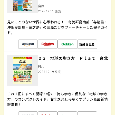
島旅
2025.12.11 発売
見たことのない世界に心奪われる！ 奄美群島南部「与論島・
沖永良部島・徳之島」の三島だけをフィーチャーした完全ガイ
ド。
詳細を見る
０３ 地球の歩き方 Ｐｌａｔ 台北
Plat
2024.12.19 発売
これ１冊にすべて凝縮！軽くて持ち歩きに便利な「地球の歩き
方」のコンパクトガイド。台北を楽しみ尽くすプラン＆最新情
報満載！