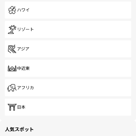
ハワイ
リゾート
アジア
中近東
アフリカ
日本
人気スポット