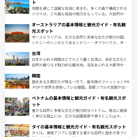
ンメントが詰まった刺激的なスポットだ。一方、アメリカ
ト
西部には大自然が広がり、グランドキャニオンやイエロー
年間を通じて温暖な気候に恵まれ、多くの島で構成される
ストーン国立公園といった絶景が堪能できる。さらに、南
ハワイは、どの島も独自の魅力をもっている。大自然の神
部のニューオーリンズでは、音楽と美食が融合した独特の
秘を感じたいなら、火山が生み出した壮大な景観を誇るハ
文化が魅力。旅行者はアメリカの各地域で異なる魅力を楽
オーストラリアの基本情報と観光ガイド・有名観
ワイ島は見逃せない。また、定番の観光地といえばオアフ
しみながら、その多様性と豊かな歴史を感じることができ
島だが、静かな自然を求めるならマウイ島やカウアイ島が
光スポット
るだろう。車でのロードトリップや列車の旅も、アメリカ
おすすめ。エメラルドグリーンに輝く海をはじめ、豊かな
オーストラリアは、壮大な自然と多様な文化が魅力の国。
ならではの贅沢な旅のスタイルだ。 なお、新着のアメリカ
文化や歴史が息づいている。「アロハスピリット」と呼ば
シドニーのシンボルであるシドニー・オペラハウス、オー
情報は
コンテンツ一覧
を参照してほしい。
れるおもてなしの心で訪れる人々を迎えてくれるハワイの
ストラリア東海岸北部に広がる大サンゴ礁地帯グレートバ
人々、おいしいローカルフードやハワイアンミュージッ
台湾
リアリーフや大陸中央部にそびえるウルル（エアーズロッ
ク、伝統的なフラダンスなど、すべてがハワイの魅力を彩
ク）、タスマニアの美しい原生林やケアンズの熱帯雨林な
日本から約４時間ほどでたどり着く台湾は、多彩な文化と
っている。訪れるたびに新しい発見と感動が待っているハ
ど、見どころがたくさん。また、カフェやワイン、オージ
自然が織りなす魅力的な観光地。活気あふれる大都市の台
ワイを、存分に味わってほしい。 なお、新着のハワイ情報
ービーフなどの食文化も豊かで、美味しいものであふれて
北やノスタルジックな町並みが人気な九份（ジォウフェ
は
コンテンツ一覧
を参照してほしい。
韓国
いる。アクティビティも充実しており、サーフィンやダイ
ン）、静ひつな山岳地帯である台湾東部など、都市の喧騒
ビング、ハイキングなど、アウトドア好きにはたまらな
と山間の静けさが共存しており、訪れる人に新しい発見と
歴史ある王朝文化が残る一方で、最先端のファッションやK
い。オーストラリアの多彩な魅力を存分に味わいつくそ
驚きをもたらしてくれる。また、奥深い台湾の食文化も魅
-POPで世界を席巻している韓国。首都ソウルの宮殿や伝統
う。 なお、新着のオーストラリア情報は
コンテンツ一覧
を
力で、夜市などの屋台グルメから高級料理、ヘルシーで美
家屋が並ぶエリアでは韓国の歴史と文化に浸ることがで
参照してほしい。
ベトナムの基本情報と観光ガイド・有名観光スポ
容にもいいと評判のスイーツなど、バラエティ豊かな料理
き、地方に足を延ばせば四季折々の自然美を楽しむことが
が味わえる。 なお、新着の台湾情報は
コンテンツ一覧
を参
できる。そして、キムチや焼肉、絶品のストリートフード
ット
照してほしい。
まで、さまざまな韓国料理が待っている。夜には、韓国な
豊かな自然と多様な文化が魅力的なベトナム。南北に細長
らではのナイトライフも堪能できる。あたたかいホスピタ
く伸びる国土には、広大な田園風景や青々とした山々、世
リティに包まれながら、韓国の多彩な魅力を心ゆくまで味
界遺産に登録された壮大な自然景観が点在し、都市部では
わってみてほしい。 なお、新着の韓国情報は
コンテンツ一
タイの基本情報と観光ガイド・有名観光スポット
急速な発展と共に伝統が息づく。ハノイの古い町並みやホ
覧
を参照してほしい。
ーチミン市のフランス統治時代の建物も、独特の雰囲気を
タイは、東南アジアに位置する豊かな自然と歴史が息づく