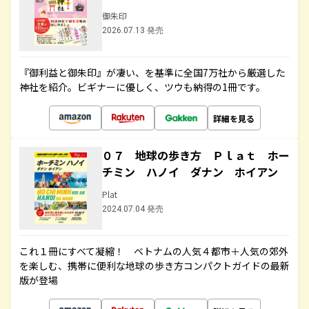
御朱印
2026.07.13 発売
『御利益と御朱印』が凄い、を基準に全国7万社から厳選した
神社を紹介。ビギナーに優しく、ツウも納得の1冊です。
詳細を見る
０７ 地球の歩き方 Ｐｌａｔ ホー
チミン ハノイ ダナン ホイアン
Plat
2024.07.04 発売
これ１冊にすべて凝縮！ ベトナムの人気４都市＋人気の郊外
を楽しむ、携帯に便利な地球の歩き方コンパクトガイドの最新
版が登場