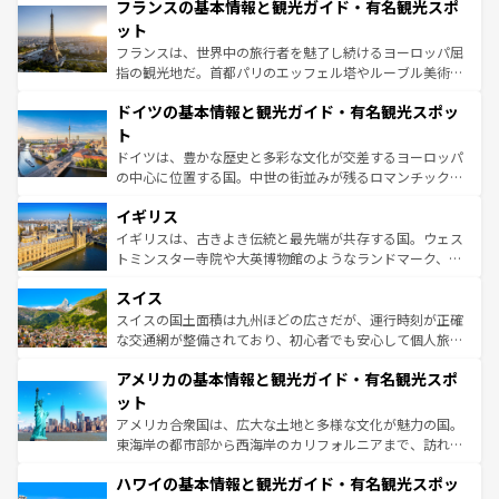
なお、新着のイタリア情報は
コンテンツ一覧
を参照してほ
フランスの基本情報と観光ガイド・有名観光スポ
文化が根付くこの国では、情熱的なフラメンコ、熱気あふ
しい。
れる闘牛、そして美味しいタパスが生活の一部となってい
ット
る。首都マドリードの洗練された雰囲気や、バルセロナの
フランスは、世界中の旅行者を魅了し続けるヨーロッパ屈
アートに溢れた街角から、地方では古代ローマ遺跡や中世
指の観光地だ。首都パリのエッフェル塔やルーブル美術館
の城塞都市、穏やかなビーチリゾートまで多彩な表情を見
といった象徴的なスポットから、田舎町の古風な美しさま
せる。地方によって風土や気候が異なるスペインはその個
ドイツの基本情報と観光ガイド・有名観光スポッ
で、幅広い魅力が詰まっている。華麗な宮殿、歴史的な大
性で訪れる人を魅了する。 なお、新着のスペイン情報は
コ
聖堂、美しいビーチ、そして豊かな自然が、訪れる者を心
ト
ンテンツ一覧
を参照してほしい。
から魅了する。また、フランスは美食の国としても知ら
ドイツは、豊かな歴史と多彩な文化が交差するヨーロッパ
れ、フランス料理はユネスコ無形文化遺産にも登録されて
の中心に位置する国。中世の街並みが残るロマンチック街
いる。シャンパンの発祥地であるランス、プロヴァンスの
道から、未来を先取りするようなモダンな都市まで多様な
香り高いラベンダー畑など、多彩な楽しみ方が可能だ。さ
イギリス
顔を持つこの国は、どこを歩いても飽きることがない。ベ
らに、パリ以外の地域にも魅力が溢れており、どの街角に
ルリンの文化的活気、バイエルン州のアルプスの絶景、そ
イギリスは、古きよき伝統と最先端が共存する国。ウェス
も豊かな歴史と文化が息づいている。パリ以外の個性あふ
してライン川沿いのワイン畑といった風景は必見。ビール
トミンスター寺院や大英博物館のようなランドマーク、歴
れる地方に足を運ぶとそれぞれで全く異なる文化を体験で
とソーセージを味わいながら地元の人と過ごす楽しい時間
史ある大学都市、美しい丘陵地帯や牧歌的な風景など、エ
きるだろう。 なお、新着のフランス情報は
コンテンツ一覧
スイス
は、お酒好きな人にはぜひ体験してほしい。 なお、新着の
リアごとに異なる魅力がある。また、優雅なアフタヌーン
を参照してほしい。
ドイツ情報は
コンテンツ一覧
を参照してほしい。
ティー、ビール好きにはたまらない英国パブ、サッカー観
スイスの国土面積は九州ほどの広さだが、運行時刻が正確
戦など、本場だからこそできる体験も豊富。イギリスを旅
な交通網が整備されており、初心者でも安心して個人旅行
して楽しみつくそう。 なお、新着のイギリス情報は
コンテ
を楽しめる。日本同様に時刻表どおりの旅が可能だ。中世
アメリカの基本情報と観光ガイド・有名観光スポ
ンツ一覧
を参照してほしい。
の建物がそのまま残る町や、スイスならではのユニークな
博物館もあり、アルプス観光だけでなく町歩きも満喫する
ット
ことができる。国民の所得が高いため物価も高いが、旅行
アメリカ合衆国は、広大な土地と多様な文化が魅力の国。
者向けの交通パス提供のサービスもあり、うまく活用すれ
東海岸の都市部から西海岸のカリフォルニアまで、訪れる
ば市内交通費無料で観光を楽しむこともできる。 なお、新
場所ごとに異なる風景と体験が待っている。ニューヨーク
着のスイス情報は
コンテンツ一覧
を参照してほしい。
ハワイの基本情報と観光ガイド・有名観光スポッ
のような巨大都市は、観光、ショッピング、エンターテイ