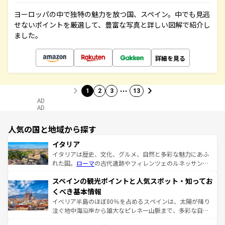
ヨーロッパの中で独特の魅力を放つ国、スペイン。中でも見逃
せないポイントを厳選して、豊富な写真と詳しい図解で紹介し
ました。
詳細を見る
…
1
2
3
13
AD
AD
人気の国と地域から探す
イタリア
イタリアは歴史、文化、グルメ、自然と多彩な魅力にあふ
れた国。
ローマ
の古代遺跡やフィレンツェのルネッサンス
美術、ヴェネツィアの運河など、歴史あるスポットはもち
スペインの観光ポイントと人気スポット・知ってお
ろん、トスカーナの美しい田園風景やアマルフィ海岸の絶
景など、自然景観も見逃せない。観光の合間には、本場の
くべき基本情報
ピザやパスタなど、絶品のイタリア料理を堪能することも
イベリア半島のほぼ80％を占めるスペインは、太陽が降り
できる。朝目覚めてから夜眠るまで、すべての瞬間を楽し
注ぐ地中海沿岸から雄大なピレネー山脈まで、多彩な自然
ませてくれるイタリアで、忘れられない旅をしてみよう！
と文化が詰まったヨーロッパ屈指の旅行先だ。多様な地域