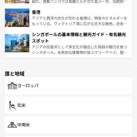
醸し出している。また、バラエティの豊かさとおいしさで
国だ。首都バンコクは高層ビルが立ち並ぶ一方、伝統的な
世界中の食通を魅了してやまないベトナム料理も魅力のひ
寺院や市場がいたるところに点在し、古きよき文化と現代
香港
とつ。フォーやバインミー、ベトナムコーヒーなどは、ぜ
の活気が交差している。北部ではチェンマイなどの山岳地
ひ現地で味わいたい。どの地域を訪れてもあたたかい人々
帯で自然と触れ合い、南部ではプーケットやクラビの美し
アジアと西洋の文化が交わる香港は、特有のエネルギーを
が旅行者を迎えてくれるので、きっと忘れられない旅にな
いビーチでリゾート気分を楽しむことができる。タイ料理
もっている。ヴィクトリア湾に広がる壮大な景色、近未来
るはずだ。 なお、新着のベトナム情報は
コンテンツ一覧
を
は世界的に有名で、屋台から高級レストランまで味覚を刺
的なアートスポット、そして歴史と現代が融合した町並
参照してほしい。
シンガポールの基本情報と観光ガイド・有名観光
激する。気候は一年中温暖で、どの季節にも異なる楽しみ
み、どこを訪れても感動するはず。観光スポットが密集し
が待っている。親しみやすいタイの人々、仏教を中心とし
ており、効率よく見どころを回れるのも魅力。息をのむよ
スポット
た文化、そして多様な観光資源が、訪れる旅人を魅了し続
うな絶景から文化的な体験まで、香港を存分に楽しみ尽く
アジアの交差点として多文化が融合した独自の魅力を放つ
ける。 なお、新着のタイ情報は
コンテンツ一覧
を参照して
そう。 なお、新着の香港情報は
コンテンツ一覧
を参照して
シンガポール。未来的な建築物が並ぶマリーナベイ、歴史
ほしい。
ほしい。
と伝統を感じられるエスニックタウン、多数の緑豊かな公
園や自然保護区など、自然が調和した近代的な景観と文化
の多様性あふれるカラフルな町は、どこを歩いても新しい
国と地域
発見がある。さらに、治安のよさや充実した公共交通機関
も、旅行者にとっては魅力的なポイント。グルメも豊富
で、ホーカーズは地元の風情を楽しめる外せないスポット
ヨーロッパ
だ。訪れる人を飽きさせないシンガポールで、多様な魅力
を体感しよう。 なお、新着のシンガポール情報は
コンテン
ツ一覧
を参照してほしい。
北米
中南米