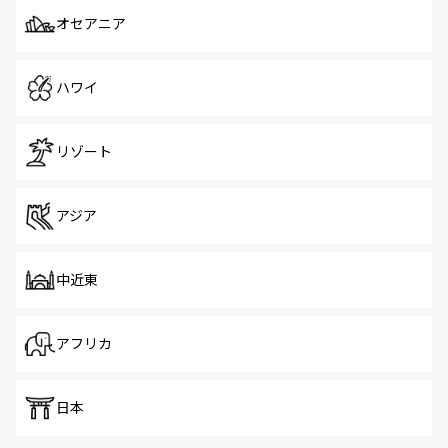
オセアニア
ハワイ
リゾート
アジア
中近東
アフリカ
日本