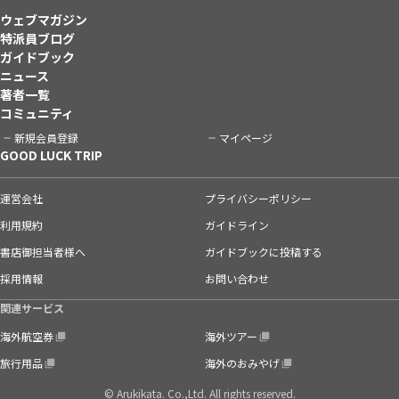
ウェブマガジン
特派員ブログ
ガイドブック
ニュース
著者一覧
コミュニティ
新規会員登録
マイページ
GOOD LUCK TRIP
運営会社
プライバシーポリシー
利用規約
ガイドライン
書店御担当者様へ
ガイドブックに投稿する
採用情報
お問い合わせ
関連サービス
海外航空券
海外ツアー
旅行用品
海外のおみやげ
© Arukikata. Co.,Ltd. All rights reserved.