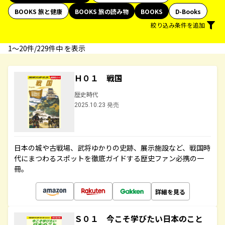
BOOKS 旅と健康
BOOKS 旅の読み物
BOOKS
D-Books
絞り込み条件を追加
1〜20件/229件中 を表示
Ｈ０１ 戦国
歴史時代
2025.10.23 発売
日本の城や古戦場、武将ゆかりの史跡、展示施設など、戦国時
代にまつわるスポットを徹底ガイドする歴史ファン必携の一
冊。
詳細を見る
Ｓ０１ 今こそ学びたい日本のこと