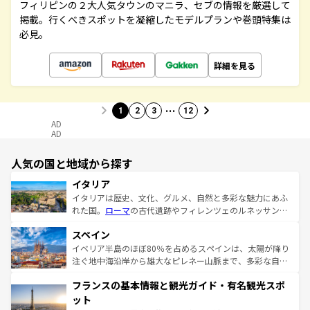
フィリピンの２大人気タウンのマニラ、セブの情報を厳選して
掲載。行くべきスポットを凝縮したモデルプランや巻頭特集は
必見。
詳細を見る
…
1
2
3
12
AD
AD
人気の国と地域から探す
イタリア
イタリアは歴史、文化、グルメ、自然と多彩な魅力にあふ
れた国。
ローマ
の古代遺跡やフィレンツェのルネッサンス
美術、ヴェネツィアの運河など、歴史あるスポットはもち
スペイン
ろん、トスカーナの美しい田園風景やアマルフィ海岸の絶
景など、自然景観も見逃せない。観光の合間には、本場の
イベリア半島のほぼ80％を占めるスペインは、太陽が降り
ピザやパスタなど、絶品のイタリア料理を堪能することも
注ぐ地中海沿岸から雄大なピレネー山脈まで、多彩な自然
できる。朝目覚めてから夜眠るまで、すべての瞬間を楽し
と文化が詰まったヨーロッパ屈指の旅行先だ。多様な地域
フランスの基本情報と観光ガイド・有名観光スポ
ませてくれるイタリアで、忘れられない旅をしてみよう！
文化が根付くこの国では、情熱的なフラメンコ、熱気あふ
なお、新着のイタリア情報は
コンテンツ一覧
を参照してほ
れる闘牛、そして美味しいタパスが生活の一部となってい
ット
しい。