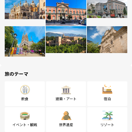
旅のテーマ
飲食
建築・アート
宿泊
イベント・観戦
世界遺産
リゾート