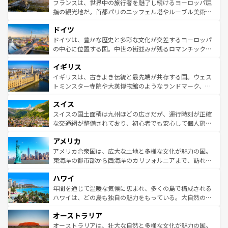
る。首都マドリードの洗練された雰囲気や、バルセロナの
フランスは、世界中の旅行者を魅了し続けるヨーロッパ屈
アートに溢れた街角から、地方では古代ローマ遺跡や中世
指の観光地だ。首都パリのエッフェル塔やルーブル美術館
の城塞都市、穏やかなビーチリゾートまで多彩な表情を見
といった象徴的なスポットから、田舎町の古風な美しさま
せる。地方によって風土や気候が異なるスペインはその個
ドイツ
で、幅広い魅力が詰まっている。華麗な宮殿、歴史的な大
性で訪れる人を魅了する。 なお、新着のスペイン情報は
コ
聖堂、美しいビーチ、そして豊かな自然が、訪れる者を心
ドイツは、豊かな歴史と多彩な文化が交差するヨーロッパ
ンテンツ一覧
を参照してほしい。
から魅了する。また、フランスは美食の国としても知ら
の中心に位置する国。中世の街並みが残るロマンチック街
れ、フランス料理はユネスコ無形文化遺産にも登録されて
道から、未来を先取りするようなモダンな都市まで多様な
イギリス
いる。シャンパンの発祥地であるランス、プロヴァンスの
顔を持つこの国は、どこを歩いても飽きることがない。ベ
香り高いラベンダー畑など、多彩な楽しみ方が可能だ。さ
ルリンの文化的活気、バイエルン州のアルプスの絶景、そ
イギリスは、古きよき伝統と最先端が共存する国。ウェス
らに、パリ以外の地域にも魅力が溢れており、どの街角に
してライン川沿いのワイン畑といった風景は必見。ビール
トミンスター寺院や大英博物館のようなランドマーク、歴
も豊かな歴史と文化が息づいている。パリ以外の個性あふ
とソーセージを味わいながら地元の人と過ごす楽しい時間
史ある大学都市、美しい丘陵地帯や牧歌的な風景など、エ
れる地方に足を運ぶとそれぞれで全く異なる文化を体験で
スイス
は、お酒好きな人にはぜひ体験してほしい。 なお、新着の
リアごとに異なる魅力がある。また、優雅なアフタヌーン
きるだろう。 なお、新着のフランス情報は
コンテンツ一覧
ドイツ情報は
コンテンツ一覧
を参照してほしい。
ティー、ビール好きにはたまらない英国パブ、サッカー観
スイスの国土面積は九州ほどの広さだが、運行時刻が正確
を参照してほしい。
戦など、本場だからこそできる体験も豊富。イギリスを旅
な交通網が整備されており、初心者でも安心して個人旅行
して楽しみつくそう。 なお、新着のイギリス情報は
コンテ
を楽しめる。日本同様に時刻表どおりの旅が可能だ。中世
アメリカ
ンツ一覧
を参照してほしい。
の建物がそのまま残る町や、スイスならではのユニークな
博物館もあり、アルプス観光だけでなく町歩きも満喫する
アメリカ合衆国は、広大な土地と多様な文化が魅力の国。
ことができる。国民の所得が高いため物価も高いが、旅行
東海岸の都市部から西海岸のカリフォルニアまで、訪れる
者向けの交通パス提供のサービスもあり、うまく活用すれ
場所ごとに異なる風景と体験が待っている。ニューヨーク
ハワイ
ば市内交通費無料で観光を楽しむこともできる。 なお、新
のような巨大都市は、観光、ショッピング、エンターテイ
着のスイス情報は
コンテンツ一覧
を参照してほしい。
ンメントが詰まった刺激的なスポットだ。一方、アメリカ
年間を通じて温暖な気候に恵まれ、多くの島で構成される
西部には大自然が広がり、グランドキャニオンやイエロー
ハワイは、どの島も独自の魅力をもっている。大自然の神
ストーン国立公園といった絶景が堪能できる。さらに、南
秘を感じたいなら、火山が生み出した壮大な景観を誇るハ
オーストラリア
部のニューオーリンズでは、音楽と美食が融合した独特の
ワイ島は見逃せない。また、定番の観光地といえばオアフ
文化が魅力。旅行者はアメリカの各地域で異なる魅力を楽
島だが、静かな自然を求めるならマウイ島やカウアイ島が
オーストラリアは、壮大な自然と多様な文化が魅力の国。