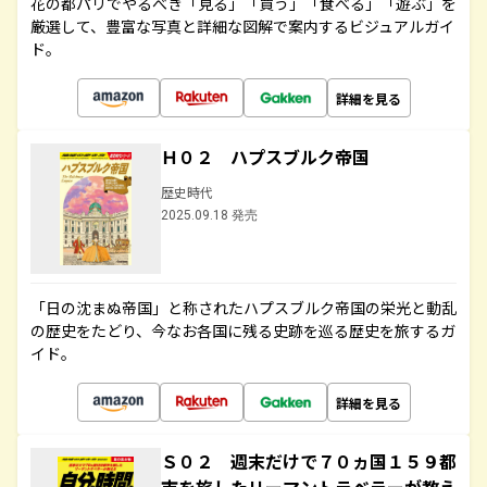
花の都パリでやるべき「見る」「買う」「食べる」「遊ぶ」を
厳選して、豊富な写真と詳細な図解で案内するビジュアルガイ
ド。
詳細を見る
Ｈ０２ ハプスブルク帝国
歴史時代
2025.09.18 発売
「日の沈まぬ帝国」と称されたハプスブルク帝国の栄光と動乱
の歴史をたどり、今なお各国に残る史跡を巡る歴史を旅するガ
イド。
詳細を見る
Ｓ０２ 週末だけで７０ヵ国１５９都