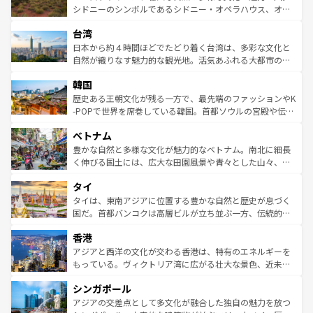
しみながら、その多様性と豊かな歴史を感じることができ
おすすめ。エメラルドグリーンに輝く海をはじめ、豊かな
シドニーのシンボルであるシドニー・オペラハウス、オー
るだろう。車でのロードトリップや列車の旅も、アメリカ
文化や歴史が息づいている。「アロハスピリット」と呼ば
ストラリア東海岸北部に広がる大サンゴ礁地帯グレートバ
ならではの贅沢な旅のスタイルだ。 なお、新着のアメリカ
台湾
れるおもてなしの心で訪れる人々を迎えてくれるハワイの
リアリーフや大陸中央部にそびえるウルル（エアーズロッ
情報は
コンテンツ一覧
を参照してほしい。
人々、おいしいローカルフードやハワイアンミュージッ
ク）、タスマニアの美しい原生林やケアンズの熱帯雨林な
日本から約４時間ほどでたどり着く台湾は、多彩な文化と
ク、伝統的なフラダンスなど、すべてがハワイの魅力を彩
ど、見どころがたくさん。また、カフェやワイン、オージ
自然が織りなす魅力的な観光地。活気あふれる大都市の台
っている。訪れるたびに新しい発見と感動が待っているハ
ービーフなどの食文化も豊かで、美味しいものであふれて
北やノスタルジックな町並みが人気な九份（ジォウフェ
ワイを、存分に味わってほしい。 なお、新着のハワイ情報
韓国
いる。アクティビティも充実しており、サーフィンやダイ
ン）、静ひつな山岳地帯である台湾東部など、都市の喧騒
は
コンテンツ一覧
を参照してほしい。
ビング、ハイキングなど、アウトドア好きにはたまらな
と山間の静けさが共存しており、訪れる人に新しい発見と
歴史ある王朝文化が残る一方で、最先端のファッションやK
い。オーストラリアの多彩な魅力を存分に味わいつくそ
驚きをもたらしてくれる。また、奥深い台湾の食文化も魅
-POPで世界を席巻している韓国。首都ソウルの宮殿や伝統
う。 なお、新着のオーストラリア情報は
コンテンツ一覧
を
力で、夜市などの屋台グルメから高級料理、ヘルシーで美
家屋が並ぶエリアでは韓国の歴史と文化に浸ることがで
参照してほしい。
ベトナム
容にもいいと評判のスイーツなど、バラエティ豊かな料理
き、地方に足を延ばせば四季折々の自然美を楽しむことが
が味わえる。 なお、新着の台湾情報は
コンテンツ一覧
を参
できる。そして、キムチや焼肉、絶品のストリートフード
豊かな自然と多様な文化が魅力的なベトナム。南北に細長
照してほしい。
まで、さまざまな韓国料理が待っている。夜には、韓国な
く伸びる国土には、広大な田園風景や青々とした山々、世
らではのナイトライフも堪能できる。あたたかいホスピタ
界遺産に登録された壮大な自然景観が点在し、都市部では
タイ
リティに包まれながら、韓国の多彩な魅力を心ゆくまで味
急速な発展と共に伝統が息づく。ハノイの古い町並みやホ
わってみてほしい。 なお、新着の韓国情報は
コンテンツ一
ーチミン市のフランス統治時代の建物も、独特の雰囲気を
タイは、東南アジアに位置する豊かな自然と歴史が息づく
覧
を参照してほしい。
醸し出している。また、バラエティの豊かさとおいしさで
国だ。首都バンコクは高層ビルが立ち並ぶ一方、伝統的な
世界中の食通を魅了してやまないベトナム料理も魅力のひ
寺院や市場がいたるところに点在し、古きよき文化と現代
香港
とつ。フォーやバインミー、ベトナムコーヒーなどは、ぜ
の活気が交差している。北部ではチェンマイなどの山岳地
ひ現地で味わいたい。どの地域を訪れてもあたたかい人々
帯で自然と触れ合い、南部ではプーケットやクラビの美し
アジアと西洋の文化が交わる香港は、特有のエネルギーを
が旅行者を迎えてくれるので、きっと忘れられない旅にな
いビーチでリゾート気分を楽しむことができる。タイ料理
もっている。ヴィクトリア湾に広がる壮大な景色、近未来
るはずだ。 なお、新着のベトナム情報は
コンテンツ一覧
を
は世界的に有名で、屋台から高級レストランまで味覚を刺
的なアートスポット、そして歴史と現代が融合した町並
参照してほしい。
シンガポール
激する。気候は一年中温暖で、どの季節にも異なる楽しみ
み、どこを訪れても感動するはず。観光スポットが密集し
が待っている。親しみやすいタイの人々、仏教を中心とし
ており、効率よく見どころを回れるのも魅力。息をのむよ
アジアの交差点として多文化が融合した独自の魅力を放つ