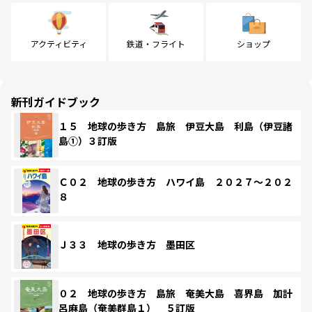
アクティビティ
鉄道・フライト
ショップ
新刊ガイドブック
１５ 地球の歩き方 島旅 伊豆大島 利島（伊豆諸
島①）３訂版
Ｃ０２ 地球の歩き方 ハワイ島 ２０２７～２０２
８
Ｊ３３ 地球の歩き方 墨田区
０２ 地球の歩き方 島旅 奄美大島 喜界島 加計
呂麻島（奄美群島１） ５訂版