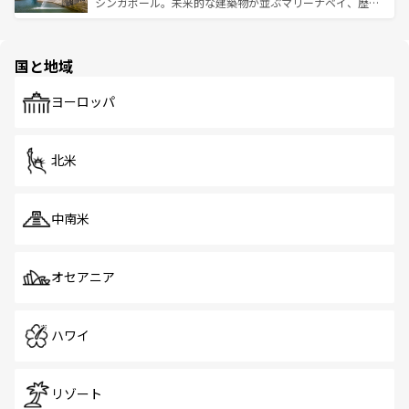
た文化、そして多様な観光資源が、訪れる旅人を魅了し続
うな絶景から文化的な体験まで、香港を存分に楽しみ尽く
シンガポール。未来的な建築物が並ぶマリーナベイ、歴史
ける。 なお、新着のタイ情報は
コンテンツ一覧
を参照して
そう。 なお、新着の香港情報は
コンテンツ一覧
を参照して
と伝統を感じられるエスニックタウン、多数の緑豊かな公
ほしい。
ほしい。
園や自然保護区など、自然が調和した近代的な景観と文化
の多様性あふれるカラフルな町は、どこを歩いても新しい
国と地域
発見がある。さらに、治安のよさや充実した公共交通機関
も、旅行者にとっては魅力的なポイント。グルメも豊富
で、ホーカーズは地元の風情を楽しめる外せないスポット
ヨーロッパ
だ。訪れる人を飽きさせないシンガポールで、多様な魅力
を体感しよう。 なお、新着のシンガポール情報は
コンテン
ツ一覧
を参照してほしい。
北米
中南米
オセアニア
ハワイ
リゾート