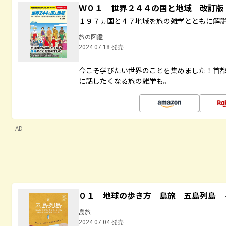
Ｗ０１ 世界２４４の国と地域 改訂版
１９７ヵ国と４７地域を旅の雑学とともに解
旅の図鑑
2024.07.18 発売
今こそ学びたい世界のことを集めました！首
に話したくなる旅の雑学も。
AD
０１ 地球の歩き方 島旅 五島列島 
島旅
2024.07.04 発売