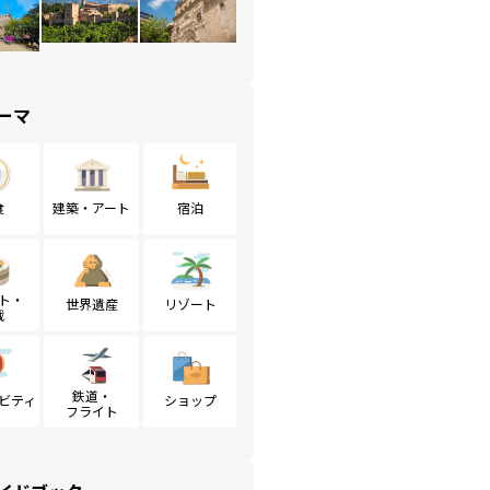
ーマ
食
建築・アート
宿泊
ト・
世界遺産
リゾート
戦
鉄道・
ビティ
ショップ
フライト