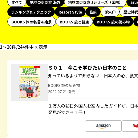
すべて
地球の歩き方 海外
地球の歩き方 Jシリーズ（国内）
aru
ランキング&テクニック
Resort Style
島旅
御朱印
歴史時
BOOKS 旅の名言＆絶景
BOOKS 旅と健康
BOOKS 旅の読み物
1〜20件/244件中 を表示
Ｓ０１ 今こそ学びたい日本のこと
知っているようで知らない 日本人の心、食
BOOKS 旅の読み物
2022.07.21 発売
１万人の訪日外国人を案内したガイドが、日
発見ができる１冊！