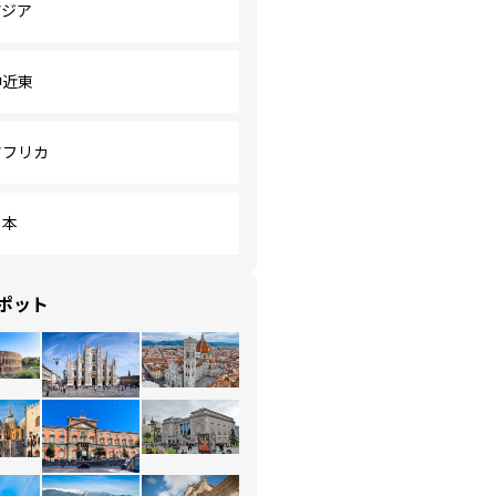
アジア
中近東
アフリカ
日本
ポット