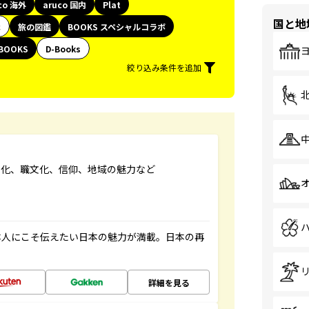
co 海外
aruco 国内
Plat
国と地
代
旅の図鑑
BOOKS スペシャルコラボ
BOOKS
D-Books
絞り込み条件を追加
文化、職文化、信仰、地域の魅力など
本人にこそ伝えたい日本の魅力が満載。日本の再
詳細を見る