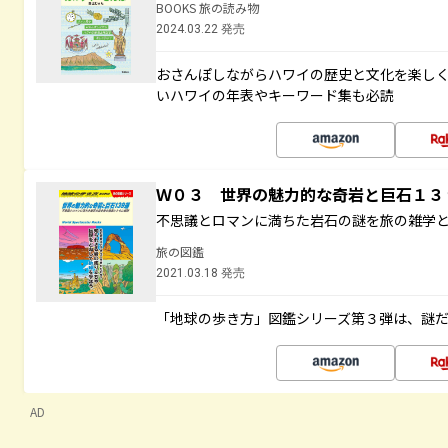
BOOKS 旅の読み物
2024.03.22 発売
おさんぽしながらハワイの歴史と文化を楽し
いハワイの年表やキーワード集も必読
Ｗ０３ 世界の魅力的な奇岩と巨石１
不思議とロマンに満ちた岩石の謎を旅の雑学
旅の図鑑
2021.03.18 発売
「地球の歩き方」図鑑シリーズ第３弾は、謎
AD