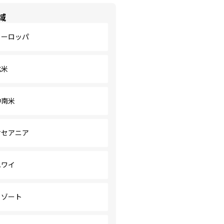
域
ヨーロッパ
北米
中南米
オセアニア
ハワイ
リゾート