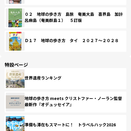
０２ 地球の歩き方 島旅 奄美大島 喜界島 加計
呂麻島（奄美群島１） ５訂版
Ｄ１７ 地球の歩き方 タイ ２０２７～２０２８
特設ページ
世界遺産ランキング
地球の歩き方 meets クリストファー・ノーラン監督
最新作『オデュッセイア』
準備も滞在もスマートに！ トラベルハック2026