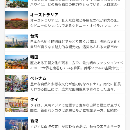
西部には大自然が広がり、グランドキャニオンやイエロー
ハワイは、どの島も独自の魅力をもっている。大自然の神
ストーン国立公園といった絶景が堪能できる。さらに、南
秘を感じたいなら、火山が生み出した壮大な景観を誇るハ
オーストラリア
部のニューオーリンズでは、音楽と美食が融合した独特の
ワイ島は見逃せない。また、定番の観光地といえばオアフ
文化が魅力。旅行者はアメリカの各地域で異なる魅力を楽
島だが、静かな自然を求めるならマウイ島やカウアイ島が
オーストラリアは、壮大な自然と多様な文化が魅力の国。
しみながら、その多様性と豊かな歴史を感じることができ
おすすめ。エメラルドグリーンに輝く海をはじめ、豊かな
シドニーのシンボルであるシドニー・オペラハウス、オー
るだろう。車でのロードトリップや列車の旅も、アメリカ
文化や歴史が息づいている。「アロハスピリット」と呼ば
ストラリア東海岸北部に広がる大サンゴ礁地帯グレートバ
ならではの贅沢な旅のスタイルだ。 なお、新着のアメリカ
台湾
れるおもてなしの心で訪れる人々を迎えてくれるハワイの
リアリーフや大陸中央部にそびえるウルル（エアーズロッ
情報は
コンテンツ一覧
を参照してほしい。
人々、おいしいローカルフードやハワイアンミュージッ
ク）、タスマニアの美しい原生林やケアンズの熱帯雨林な
日本から約４時間ほどでたどり着く台湾は、多彩な文化と
ク、伝統的なフラダンスなど、すべてがハワイの魅力を彩
ど、見どころがたくさん。また、カフェやワイン、オージ
自然が織りなす魅力的な観光地。活気あふれる大都市の台
っている。訪れるたびに新しい発見と感動が待っているハ
ービーフなどの食文化も豊かで、美味しいものであふれて
北やノスタルジックな町並みが人気な九份（ジォウフェ
ワイを、存分に味わってほしい。 なお、新着のハワイ情報
韓国
いる。アクティビティも充実しており、サーフィンやダイ
ン）、静ひつな山岳地帯である台湾東部など、都市の喧騒
は
コンテンツ一覧
を参照してほしい。
ビング、ハイキングなど、アウトドア好きにはたまらな
と山間の静けさが共存しており、訪れる人に新しい発見と
歴史ある王朝文化が残る一方で、最先端のファッションやK
い。オーストラリアの多彩な魅力を存分に味わいつくそ
驚きをもたらしてくれる。また、奥深い台湾の食文化も魅
-POPで世界を席巻している韓国。首都ソウルの宮殿や伝統
う。 なお、新着のオーストラリア情報は
コンテンツ一覧
を
力で、夜市などの屋台グルメから高級料理、ヘルシーで美
家屋が並ぶエリアでは韓国の歴史と文化に浸ることがで
参照してほしい。
ベトナム
容にもいいと評判のスイーツなど、バラエティ豊かな料理
き、地方に足を延ばせば四季折々の自然美を楽しむことが
が味わえる。 なお、新着の台湾情報は
コンテンツ一覧
を参
できる。そして、キムチや焼肉、絶品のストリートフード
豊かな自然と多様な文化が魅力的なベトナム。南北に細長
照してほしい。
まで、さまざまな韓国料理が待っている。夜には、韓国な
く伸びる国土には、広大な田園風景や青々とした山々、世
らではのナイトライフも堪能できる。あたたかいホスピタ
界遺産に登録された壮大な自然景観が点在し、都市部では
タイ
リティに包まれながら、韓国の多彩な魅力を心ゆくまで味
急速な発展と共に伝統が息づく。ハノイの古い町並みやホ
わってみてほしい。 なお、新着の韓国情報は
コンテンツ一
ーチミン市のフランス統治時代の建物も、独特の雰囲気を
タイは、東南アジアに位置する豊かな自然と歴史が息づく
覧
を参照してほしい。
醸し出している。また、バラエティの豊かさとおいしさで
国だ。首都バンコクは高層ビルが立ち並ぶ一方、伝統的な
世界中の食通を魅了してやまないベトナム料理も魅力のひ
寺院や市場がいたるところに点在し、古きよき文化と現代
香港
とつ。フォーやバインミー、ベトナムコーヒーなどは、ぜ
の活気が交差している。北部ではチェンマイなどの山岳地
ひ現地で味わいたい。どの地域を訪れてもあたたかい人々
帯で自然と触れ合い、南部ではプーケットやクラビの美し
アジアと西洋の文化が交わる香港は、特有のエネルギーを