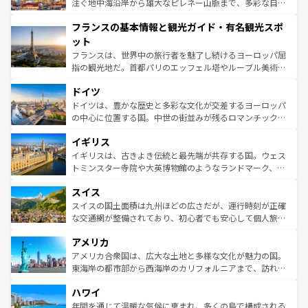
ピザやパスタなど、絶品のイタリア料理を堪能することも
注ぐ地中海沿岸から雄大なピレネー山脈まで、多彩な自然
できる。朝目覚めてから夜眠るまで、すべての瞬間を楽し
と文化が詰まったヨーロッパ屈指の旅行先だ。多様な地域
フランスの基本情報と観光ガイド・有名観光スポ
ませてくれるイタリアで、忘れられない旅をしてみよう！
文化が根付くこの国では、情熱的なフラメンコ、熱気あふ
なお、新着のイタリア情報は
コンテンツ一覧
を参照してほ
れる闘牛、そして美味しいタパスが生活の一部となってい
ット
しい。
る。首都マドリードの洗練された雰囲気や、バルセロナの
フランスは、世界中の旅行者を魅了し続けるヨーロッパ屈
アートに溢れた街角から、地方では古代ローマ遺跡や中世
指の観光地だ。首都パリのエッフェル塔やルーブル美術館
の城塞都市、穏やかなビーチリゾートまで多彩な表情を見
といった象徴的なスポットから、田舎町の古風な美しさま
せる。地方によって風土や気候が異なるスペインはその個
ドイツ
で、幅広い魅力が詰まっている。華麗な宮殿、歴史的な大
性で訪れる人を魅了する。 なお、新着のスペイン情報は
コ
聖堂、美しいビーチ、そして豊かな自然が、訪れる者を心
ドイツは、豊かな歴史と多彩な文化が交差するヨーロッパ
ンテンツ一覧
を参照してほしい。
から魅了する。また、フランスは美食の国としても知ら
の中心に位置する国。中世の街並みが残るロマンチック街
れ、フランス料理はユネスコ無形文化遺産にも登録されて
道から、未来を先取りするようなモダンな都市まで多様な
イギリス
いる。シャンパンの発祥地であるランス、プロヴァンスの
顔を持つこの国は、どこを歩いても飽きることがない。ベ
香り高いラベンダー畑など、多彩な楽しみ方が可能だ。さ
ルリンの文化的活気、バイエルン州のアルプスの絶景、そ
イギリスは、古きよき伝統と最先端が共存する国。ウェス
らに、パリ以外の地域にも魅力が溢れており、どの街角に
してライン川沿いのワイン畑といった風景は必見。ビール
トミンスター寺院や大英博物館のようなランドマーク、歴
も豊かな歴史と文化が息づいている。パリ以外の個性あふ
とソーセージを味わいながら地元の人と過ごす楽しい時間
史ある大学都市、美しい丘陵地帯や牧歌的な風景など、エ
れる地方に足を運ぶとそれぞれで全く異なる文化を体験で
スイス
は、お酒好きな人にはぜひ体験してほしい。 なお、新着の
リアごとに異なる魅力がある。また、優雅なアフタヌーン
きるだろう。 なお、新着のフランス情報は
コンテンツ一覧
ドイツ情報は
コンテンツ一覧
を参照してほしい。
ティー、ビール好きにはたまらない英国パブ、サッカー観
スイスの国土面積は九州ほどの広さだが、運行時刻が正確
を参照してほしい。
戦など、本場だからこそできる体験も豊富。イギリスを旅
な交通網が整備されており、初心者でも安心して個人旅行
して楽しみつくそう。 なお、新着のイギリス情報は
コンテ
を楽しめる。日本同様に時刻表どおりの旅が可能だ。中世
アメリカ
ンツ一覧
を参照してほしい。
の建物がそのまま残る町や、スイスならではのユニークな
博物館もあり、アルプス観光だけでなく町歩きも満喫する
アメリカ合衆国は、広大な土地と多様な文化が魅力の国。
ことができる。国民の所得が高いため物価も高いが、旅行
東海岸の都市部から西海岸のカリフォルニアまで、訪れる
者向けの交通パス提供のサービスもあり、うまく活用すれ
場所ごとに異なる風景と体験が待っている。ニューヨーク
ハワイ
ば市内交通費無料で観光を楽しむこともできる。 なお、新
のような巨大都市は、観光、ショッピング、エンターテイ
着のスイス情報は
コンテンツ一覧
を参照してほしい。
ンメントが詰まった刺激的なスポットだ。一方、アメリカ
年間を通じて温暖な気候に恵まれ、多くの島で構成される