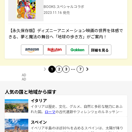
BOOKS スペシャルコラボ
2023.11.16 発売
【永久保存版】ディズニーアニメーション映画の世界を体感で
きる、夢と魔法の舞台へ「地球の歩き方」がご案内！
詳細を見る
…
1
2
3
7
AD
AD
人気の国と地域から探す
イタリア
イタリアは歴史、文化、グルメ、自然と多彩な魅力にあふ
れた国。
ローマ
の古代遺跡やフィレンツェのルネッサンス
美術、ヴェネツィアの運河など、歴史あるスポットはもち
スペイン
ろん、トスカーナの美しい田園風景やアマルフィ海岸の絶
景など、自然景観も見逃せない。観光の合間には、本場の
イベリア半島のほぼ80％を占めるスペインは、太陽が降り