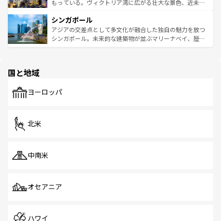
が旅行者を迎えてくれるので、きっと忘れられない旅にな
いビーチでリゾート気分を楽しむことができる。タイ料理
もっている。ヴィクトリア湾に広がる壮大な景色、近未来
るはずだ。 なお、新着のベトナム情報は
コンテンツ一覧
を
は世界的に有名で、屋台から高級レストランまで味覚を刺
的なアートスポット、そして歴史と現代が融合した町並
参照してほしい。
シンガポール
激する。気候は一年中温暖で、どの季節にも異なる楽しみ
み、どこを訪れても感動するはず。観光スポットが密集し
が待っている。親しみやすいタイの人々、仏教を中心とし
ており、効率よく見どころを回れるのも魅力。息をのむよ
アジアの交差点として多文化が融合した独自の魅力を放つ
た文化、そして多様な観光資源が、訪れる旅人を魅了し続
うな絶景から文化的な体験まで、香港を存分に楽しみ尽く
シンガポール。未来的な建築物が並ぶマリーナベイ、歴史
ける。 なお、新着のタイ情報は
コンテンツ一覧
を参照して
そう。 なお、新着の香港情報は
コンテンツ一覧
を参照して
と伝統を感じられるエスニックタウン、多数の緑豊かな公
ほしい。
ほしい。
園や自然保護区など、自然が調和した近代的な景観と文化
の多様性あふれるカラフルな町は、どこを歩いても新しい
国と地域
発見がある。さらに、治安のよさや充実した公共交通機関
も、旅行者にとっては魅力的なポイント。グルメも豊富
で、ホーカーズは地元の風情を楽しめる外せないスポット
ヨーロッパ
だ。訪れる人を飽きさせないシンガポールで、多様な魅力
を体感しよう。 なお、新着のシンガポール情報は
コンテン
ツ一覧
を参照してほしい。
北米
中南米
オセアニア
ハワイ