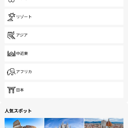
リゾート
アジア
中近東
アフリカ
日本
人気スポット