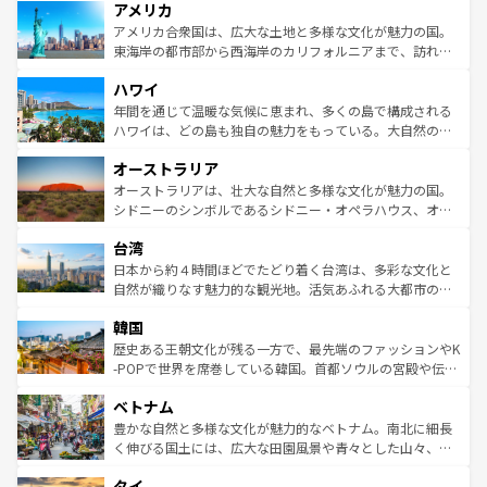
アメリカ
ンツ一覧
を参照してほしい。
の建物がそのまま残る町や、スイスならではのユニークな
博物館もあり、アルプス観光だけでなく町歩きも満喫する
アメリカ合衆国は、広大な土地と多様な文化が魅力の国。
ことができる。国民の所得が高いため物価も高いが、旅行
東海岸の都市部から西海岸のカリフォルニアまで、訪れる
者向けの交通パス提供のサービスもあり、うまく活用すれ
場所ごとに異なる風景と体験が待っている。ニューヨーク
ハワイ
ば市内交通費無料で観光を楽しむこともできる。 なお、新
のような巨大都市は、観光、ショッピング、エンターテイ
着のスイス情報は
コンテンツ一覧
を参照してほしい。
ンメントが詰まった刺激的なスポットだ。一方、アメリカ
年間を通じて温暖な気候に恵まれ、多くの島で構成される
西部には大自然が広がり、グランドキャニオンやイエロー
ハワイは、どの島も独自の魅力をもっている。大自然の神
ストーン国立公園といった絶景が堪能できる。さらに、南
秘を感じたいなら、火山が生み出した壮大な景観を誇るハ
オーストラリア
部のニューオーリンズでは、音楽と美食が融合した独特の
ワイ島は見逃せない。また、定番の観光地といえばオアフ
文化が魅力。旅行者はアメリカの各地域で異なる魅力を楽
島だが、静かな自然を求めるならマウイ島やカウアイ島が
オーストラリアは、壮大な自然と多様な文化が魅力の国。
しみながら、その多様性と豊かな歴史を感じることができ
おすすめ。エメラルドグリーンに輝く海をはじめ、豊かな
シドニーのシンボルであるシドニー・オペラハウス、オー
るだろう。車でのロードトリップや列車の旅も、アメリカ
文化や歴史が息づいている。「アロハスピリット」と呼ば
ストラリア東海岸北部に広がる大サンゴ礁地帯グレートバ
ならではの贅沢な旅のスタイルだ。 なお、新着のアメリカ
台湾
れるおもてなしの心で訪れる人々を迎えてくれるハワイの
リアリーフや大陸中央部にそびえるウルル（エアーズロッ
情報は
コンテンツ一覧
を参照してほしい。
人々、おいしいローカルフードやハワイアンミュージッ
ク）、タスマニアの美しい原生林やケアンズの熱帯雨林な
日本から約４時間ほどでたどり着く台湾は、多彩な文化と
ク、伝統的なフラダンスなど、すべてがハワイの魅力を彩
ど、見どころがたくさん。また、カフェやワイン、オージ
自然が織りなす魅力的な観光地。活気あふれる大都市の台
っている。訪れるたびに新しい発見と感動が待っているハ
ービーフなどの食文化も豊かで、美味しいものであふれて
北やノスタルジックな町並みが人気な九份（ジォウフェ
ワイを、存分に味わってほしい。 なお、新着のハワイ情報
韓国
いる。アクティビティも充実しており、サーフィンやダイ
ン）、静ひつな山岳地帯である台湾東部など、都市の喧騒
は
コンテンツ一覧
を参照してほしい。
ビング、ハイキングなど、アウトドア好きにはたまらな
と山間の静けさが共存しており、訪れる人に新しい発見と
歴史ある王朝文化が残る一方で、最先端のファッションやK
い。オーストラリアの多彩な魅力を存分に味わいつくそ
驚きをもたらしてくれる。また、奥深い台湾の食文化も魅
-POPで世界を席巻している韓国。首都ソウルの宮殿や伝統
う。 なお、新着のオーストラリア情報は
コンテンツ一覧
を
力で、夜市などの屋台グルメから高級料理、ヘルシーで美
家屋が並ぶエリアでは韓国の歴史と文化に浸ることがで
参照してほしい。
ベトナム
容にもいいと評判のスイーツなど、バラエティ豊かな料理
き、地方に足を延ばせば四季折々の自然美を楽しむことが
が味わえる。 なお、新着の台湾情報は
コンテンツ一覧
を参
できる。そして、キムチや焼肉、絶品のストリートフード
豊かな自然と多様な文化が魅力的なベトナム。南北に細長
照してほしい。
まで、さまざまな韓国料理が待っている。夜には、韓国な
く伸びる国土には、広大な田園風景や青々とした山々、世
らではのナイトライフも堪能できる。あたたかいホスピタ
界遺産に登録された壮大な自然景観が点在し、都市部では
タイ
リティに包まれながら、韓国の多彩な魅力を心ゆくまで味
急速な発展と共に伝統が息づく。ハノイの古い町並みやホ