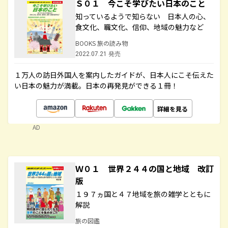
Ｓ０１ 今こそ学びたい日本のこと
知っているようで知らない 日本人の心、
食文化、職文化、信仰、地域の魅力など
BOOKS 旅の読み物
2022.07.21 発売
１万人の訪日外国人を案内したガイドが、日本人にこそ伝えた
い日本の魅力が満載。日本の再発見ができる１冊！
詳細を見る
AD
Ｗ０１ 世界２４４の国と地域 改訂
版
１９７ヵ国と４７地域を旅の雑学とともに
解説
旅の図鑑