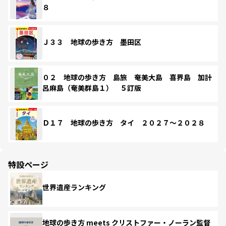
８
Ｊ３３ 地球の歩き方 墨田区
０２ 地球の歩き方 島旅 奄美大島 喜界島 加計
呂麻島（奄美群島１） ５訂版
Ｄ１７ 地球の歩き方 タイ ２０２７～２０２８
特設ページ
世界遺産ランキング
地球の歩き方 meets クリストファー・ノーラン監督