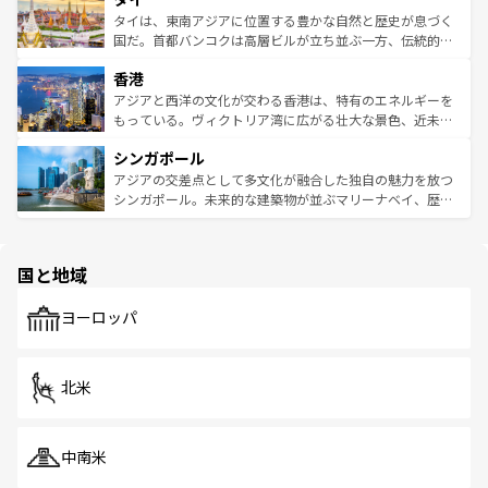
わってみてほしい。 なお、新着の韓国情報は
コンテンツ一
ーチミン市のフランス統治時代の建物も、独特の雰囲気を
タイは、東南アジアに位置する豊かな自然と歴史が息づく
覧
を参照してほしい。
醸し出している。また、バラエティの豊かさとおいしさで
国だ。首都バンコクは高層ビルが立ち並ぶ一方、伝統的な
世界中の食通を魅了してやまないベトナム料理も魅力のひ
寺院や市場がいたるところに点在し、古きよき文化と現代
香港
とつ。フォーやバインミー、ベトナムコーヒーなどは、ぜ
の活気が交差している。北部ではチェンマイなどの山岳地
ひ現地で味わいたい。どの地域を訪れてもあたたかい人々
帯で自然と触れ合い、南部ではプーケットやクラビの美し
アジアと西洋の文化が交わる香港は、特有のエネルギーを
が旅行者を迎えてくれるので、きっと忘れられない旅にな
いビーチでリゾート気分を楽しむことができる。タイ料理
もっている。ヴィクトリア湾に広がる壮大な景色、近未来
るはずだ。 なお、新着のベトナム情報は
コンテンツ一覧
を
は世界的に有名で、屋台から高級レストランまで味覚を刺
的なアートスポット、そして歴史と現代が融合した町並
参照してほしい。
シンガポール
激する。気候は一年中温暖で、どの季節にも異なる楽しみ
み、どこを訪れても感動するはず。観光スポットが密集し
が待っている。親しみやすいタイの人々、仏教を中心とし
ており、効率よく見どころを回れるのも魅力。息をのむよ
アジアの交差点として多文化が融合した独自の魅力を放つ
た文化、そして多様な観光資源が、訪れる旅人を魅了し続
うな絶景から文化的な体験まで、香港を存分に楽しみ尽く
シンガポール。未来的な建築物が並ぶマリーナベイ、歴史
ける。 なお、新着のタイ情報は
コンテンツ一覧
を参照して
そう。 なお、新着の香港情報は
コンテンツ一覧
を参照して
と伝統を感じられるエスニックタウン、多数の緑豊かな公
ほしい。
ほしい。
園や自然保護区など、自然が調和した近代的な景観と文化
の多様性あふれるカラフルな町は、どこを歩いても新しい
国と地域
発見がある。さらに、治安のよさや充実した公共交通機関
も、旅行者にとっては魅力的なポイント。グルメも豊富
で、ホーカーズは地元の風情を楽しめる外せないスポット
ヨーロッパ
だ。訪れる人を飽きさせないシンガポールで、多様な魅力
を体感しよう。 なお、新着のシンガポール情報は
コンテン
ツ一覧
を参照してほしい。
北米
中南米