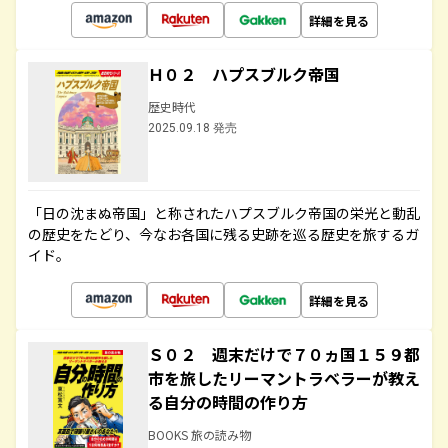
詳細を見る
Ｈ０２ ハプスブルク帝国
歴史時代
2025.09.18 発売
「日の沈まぬ帝国」と称されたハプスブルク帝国の栄光と動乱
の歴史をたどり、今なお各国に残る史跡を巡る歴史を旅するガ
イド。
詳細を見る
Ｓ０２ 週末だけで７０ヵ国１５９都
市を旅したリーマントラベラーが教え
る自分の時間の作り方
BOOKS 旅の読み物