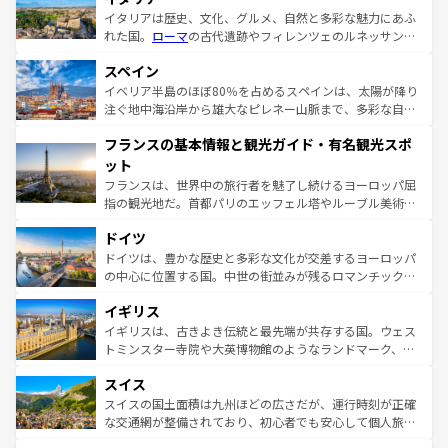
イタリアは歴史、文化、グルメ、自然と多彩な魅力にあふ
れた国。
ローマ
の古代遺跡やフィレンツェのルネッサンス
美術、ヴェネツィアの運河など、歴史あるスポットはもち
スペイン
ろん、トスカーナの美しい田園風景やアマルフィ海岸の絶
景など、自然景観も見逃せない。観光の合間には、本場の
イベリア半島のほぼ80％を占めるスペインは、太陽が降り
ピザやパスタなど、絶品のイタリア料理を堪能することも
注ぐ地中海沿岸から雄大なピレネー山脈まで、多彩な自然
できる。朝目覚めてから夜眠るまで、すべての瞬間を楽し
と文化が詰まったヨーロッパ屈指の旅行先だ。多様な地域
フランスの基本情報と観光ガイド・有名観光スポ
ませてくれるイタリアで、忘れられない旅をしてみよう！
文化が根付くこの国では、情熱的なフラメンコ、熱気あふ
なお、新着のイタリア情報は
コンテンツ一覧
を参照してほ
れる闘牛、そして美味しいタパスが生活の一部となってい
ット
しい。
る。首都マドリードの洗練された雰囲気や、バルセロナの
フランスは、世界中の旅行者を魅了し続けるヨーロッパ屈
アートに溢れた街角から、地方では古代ローマ遺跡や中世
指の観光地だ。首都パリのエッフェル塔やルーブル美術館
の城塞都市、穏やかなビーチリゾートまで多彩な表情を見
といった象徴的なスポットから、田舎町の古風な美しさま
せる。地方によって風土や気候が異なるスペインはその個
ドイツ
で、幅広い魅力が詰まっている。華麗な宮殿、歴史的な大
性で訪れる人を魅了する。 なお、新着のスペイン情報は
コ
聖堂、美しいビーチ、そして豊かな自然が、訪れる者を心
ドイツは、豊かな歴史と多彩な文化が交差するヨーロッパ
ンテンツ一覧
を参照してほしい。
から魅了する。また、フランスは美食の国としても知ら
の中心に位置する国。中世の街並みが残るロマンチック街
れ、フランス料理はユネスコ無形文化遺産にも登録されて
道から、未来を先取りするようなモダンな都市まで多様な
イギリス
いる。シャンパンの発祥地であるランス、プロヴァンスの
顔を持つこの国は、どこを歩いても飽きることがない。ベ
香り高いラベンダー畑など、多彩な楽しみ方が可能だ。さ
ルリンの文化的活気、バイエルン州のアルプスの絶景、そ
イギリスは、古きよき伝統と最先端が共存する国。ウェス
らに、パリ以外の地域にも魅力が溢れており、どの街角に
してライン川沿いのワイン畑といった風景は必見。ビール
トミンスター寺院や大英博物館のようなランドマーク、歴
も豊かな歴史と文化が息づいている。パリ以外の個性あふ
とソーセージを味わいながら地元の人と過ごす楽しい時間
史ある大学都市、美しい丘陵地帯や牧歌的な風景など、エ
れる地方に足を運ぶとそれぞれで全く異なる文化を体験で
スイス
は、お酒好きな人にはぜひ体験してほしい。 なお、新着の
リアごとに異なる魅力がある。また、優雅なアフタヌーン
きるだろう。 なお、新着のフランス情報は
コンテンツ一覧
ドイツ情報は
コンテンツ一覧
を参照してほしい。
ティー、ビール好きにはたまらない英国パブ、サッカー観
スイスの国土面積は九州ほどの広さだが、運行時刻が正確
を参照してほしい。
戦など、本場だからこそできる体験も豊富。イギリスを旅
な交通網が整備されており、初心者でも安心して個人旅行
して楽しみつくそう。 なお、新着のイギリス情報は
コンテ
を楽しめる。日本同様に時刻表どおりの旅が可能だ。中世