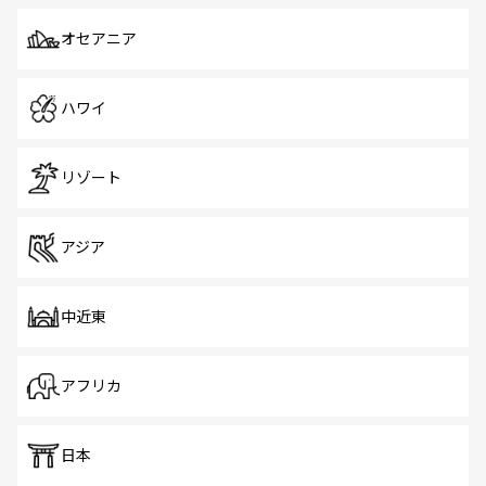
オセアニア
ハワイ
リゾート
アジア
中近東
アフリカ
日本