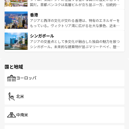
覧
を参照してほしい。
醸し出している。また、バラエティの豊かさとおいしさで
国だ。首都バンコクは高層ビルが立ち並ぶ一方、伝統的な
世界中の食通を魅了してやまないベトナム料理も魅力のひ
寺院や市場がいたるところに点在し、古きよき文化と現代
香港
とつ。フォーやバインミー、ベトナムコーヒーなどは、ぜ
の活気が交差している。北部ではチェンマイなどの山岳地
ひ現地で味わいたい。どの地域を訪れてもあたたかい人々
帯で自然と触れ合い、南部ではプーケットやクラビの美し
アジアと西洋の文化が交わる香港は、特有のエネルギーを
が旅行者を迎えてくれるので、きっと忘れられない旅にな
いビーチでリゾート気分を楽しむことができる。タイ料理
もっている。ヴィクトリア湾に広がる壮大な景色、近未来
るはずだ。 なお、新着のベトナム情報は
コンテンツ一覧
を
は世界的に有名で、屋台から高級レストランまで味覚を刺
的なアートスポット、そして歴史と現代が融合した町並
参照してほしい。
シンガポール
激する。気候は一年中温暖で、どの季節にも異なる楽しみ
み、どこを訪れても感動するはず。観光スポットが密集し
が待っている。親しみやすいタイの人々、仏教を中心とし
ており、効率よく見どころを回れるのも魅力。息をのむよ
アジアの交差点として多文化が融合した独自の魅力を放つ
た文化、そして多様な観光資源が、訪れる旅人を魅了し続
うな絶景から文化的な体験まで、香港を存分に楽しみ尽く
シンガポール。未来的な建築物が並ぶマリーナベイ、歴史
ける。 なお、新着のタイ情報は
コンテンツ一覧
を参照して
そう。 なお、新着の香港情報は
コンテンツ一覧
を参照して
と伝統を感じられるエスニックタウン、多数の緑豊かな公
ほしい。
ほしい。
園や自然保護区など、自然が調和した近代的な景観と文化
の多様性あふれるカラフルな町は、どこを歩いても新しい
国と地域
発見がある。さらに、治安のよさや充実した公共交通機関
も、旅行者にとっては魅力的なポイント。グルメも豊富
で、ホーカーズは地元の風情を楽しめる外せないスポット
ヨーロッパ
だ。訪れる人を飽きさせないシンガポールで、多様な魅力
を体感しよう。 なお、新着のシンガポール情報は
コンテン
ツ一覧
を参照してほしい。
北米
中南米