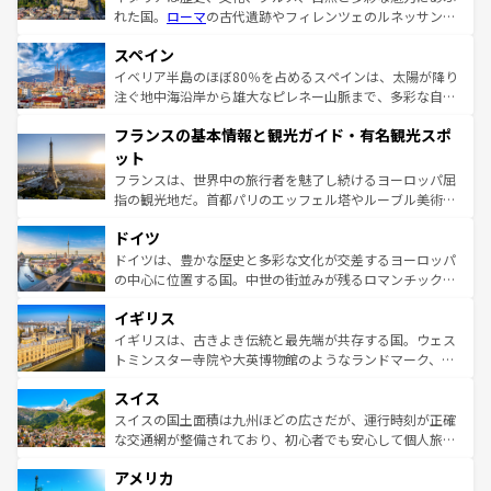
れた国。
ローマ
の古代遺跡やフィレンツェのルネッサンス
美術、ヴェネツィアの運河など、歴史あるスポットはもち
スペイン
ろん、トスカーナの美しい田園風景やアマルフィ海岸の絶
景など、自然景観も見逃せない。観光の合間には、本場の
イベリア半島のほぼ80％を占めるスペインは、太陽が降り
ピザやパスタなど、絶品のイタリア料理を堪能することも
注ぐ地中海沿岸から雄大なピレネー山脈まで、多彩な自然
できる。朝目覚めてから夜眠るまで、すべての瞬間を楽し
と文化が詰まったヨーロッパ屈指の旅行先だ。多様な地域
フランスの基本情報と観光ガイド・有名観光スポ
ませてくれるイタリアで、忘れられない旅をしてみよう！
文化が根付くこの国では、情熱的なフラメンコ、熱気あふ
なお、新着のイタリア情報は
コンテンツ一覧
を参照してほ
れる闘牛、そして美味しいタパスが生活の一部となってい
ット
しい。
る。首都マドリードの洗練された雰囲気や、バルセロナの
フランスは、世界中の旅行者を魅了し続けるヨーロッパ屈
アートに溢れた街角から、地方では古代ローマ遺跡や中世
指の観光地だ。首都パリのエッフェル塔やルーブル美術館
の城塞都市、穏やかなビーチリゾートまで多彩な表情を見
といった象徴的なスポットから、田舎町の古風な美しさま
せる。地方によって風土や気候が異なるスペインはその個
ドイツ
で、幅広い魅力が詰まっている。華麗な宮殿、歴史的な大
性で訪れる人を魅了する。 なお、新着のスペイン情報は
コ
聖堂、美しいビーチ、そして豊かな自然が、訪れる者を心
ドイツは、豊かな歴史と多彩な文化が交差するヨーロッパ
ンテンツ一覧
を参照してほしい。
から魅了する。また、フランスは美食の国としても知ら
の中心に位置する国。中世の街並みが残るロマンチック街
れ、フランス料理はユネスコ無形文化遺産にも登録されて
道から、未来を先取りするようなモダンな都市まで多様な
イギリス
いる。シャンパンの発祥地であるランス、プロヴァンスの
顔を持つこの国は、どこを歩いても飽きることがない。ベ
香り高いラベンダー畑など、多彩な楽しみ方が可能だ。さ
ルリンの文化的活気、バイエルン州のアルプスの絶景、そ
イギリスは、古きよき伝統と最先端が共存する国。ウェス
らに、パリ以外の地域にも魅力が溢れており、どの街角に
してライン川沿いのワイン畑といった風景は必見。ビール
トミンスター寺院や大英博物館のようなランドマーク、歴
も豊かな歴史と文化が息づいている。パリ以外の個性あふ
とソーセージを味わいながら地元の人と過ごす楽しい時間
史ある大学都市、美しい丘陵地帯や牧歌的な風景など、エ
れる地方に足を運ぶとそれぞれで全く異なる文化を体験で
スイス
は、お酒好きな人にはぜひ体験してほしい。 なお、新着の
リアごとに異なる魅力がある。また、優雅なアフタヌーン
きるだろう。 なお、新着のフランス情報は
コンテンツ一覧
ドイツ情報は
コンテンツ一覧
を参照してほしい。
ティー、ビール好きにはたまらない英国パブ、サッカー観
スイスの国土面積は九州ほどの広さだが、運行時刻が正確
を参照してほしい。
戦など、本場だからこそできる体験も豊富。イギリスを旅
な交通網が整備されており、初心者でも安心して個人旅行
して楽しみつくそう。 なお、新着のイギリス情報は
コンテ
を楽しめる。日本同様に時刻表どおりの旅が可能だ。中世
アメリカ
ンツ一覧
を参照してほしい。
の建物がそのまま残る町や、スイスならではのユニークな