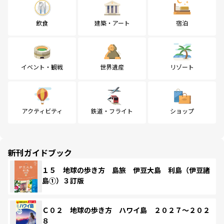
飲食
建築・アート
宿泊
イベント・観戦
世界遺産
リゾート
アクティビティ
鉄道・フライト
ショップ
新刊ガイドブック
１５ 地球の歩き方 島旅 伊豆大島 利島（伊豆諸
島①）３訂版
Ｃ０２ 地球の歩き方 ハワイ島 ２０２７～２０２
８