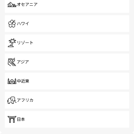
オセアニア
ハワイ
リゾート
アジア
中近東
アフリカ
日本