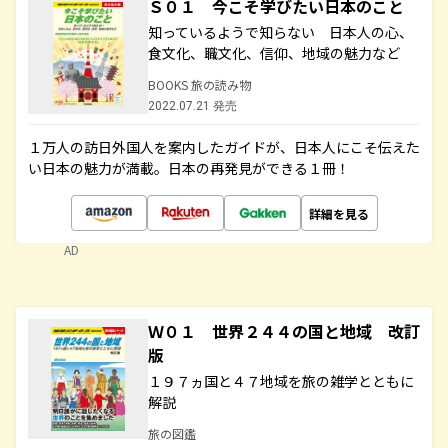
Ｓ０１ 今こそ学びたい日本のこと
知っているようで知らない 日本人の心、
食文化、職文化、信仰、地域の魅力など
BOOKS 旅の読み物
2022.07.21 発売
１万人の訪日外国人を案内したガイドが、日本人にこそ伝えた
い日本の魅力が満載。日本の再発見ができる１冊！
詳細を見る
AD
Ｗ０１ 世界２４４の国と地域 改訂
版
１９７ヵ国と４７地域を旅の雑学とともに
解説
旅の図鑑