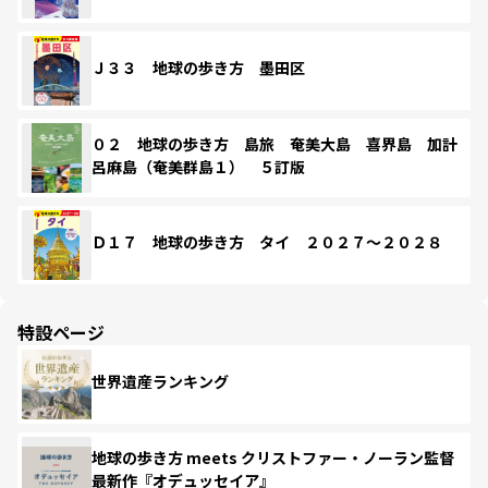
Ｊ３３ 地球の歩き方 墨田区
０２ 地球の歩き方 島旅 奄美大島 喜界島 加計
呂麻島（奄美群島１） ５訂版
Ｄ１７ 地球の歩き方 タイ ２０２７～２０２８
特設ページ
世界遺産ランキング
地球の歩き方 meets クリストファー・ノーラン監督
最新作『オデュッセイア』