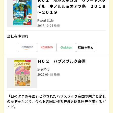
Ｒ０１ 地球の歩き方 リゾートスタ
イル ホノルル＆オアフ島 ２０１８
～２０１９
Resort Style
2017.10.04 発売
当社在庫切れ
詳細を見る
Ｈ０２ ハプスブルク帝国
歴史時代
2025.09.18 発売
「日の沈まぬ帝国」と称されたハプスブルク帝国の栄光と動乱
の歴史をたどり、今なお各国に残る史跡を巡る歴史を旅するガ
イド。