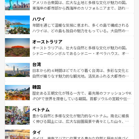
博物館もあり、アルプス観光だけでなく町歩きも満喫する
アメリカ合衆国は、広大な土地と多様な文化が魅力の国。
ことができる。国民の所得が高いため物価も高いが、旅行
東海岸の都市部から西海岸のカリフォルニアまで、訪れる
者向けの交通パス提供のサービスもあり、うまく活用すれ
場所ごとに異なる風景と体験が待っている。ニューヨーク
ハワイ
ば市内交通費無料で観光を楽しむこともできる。 なお、新
のような巨大都市は、観光、ショッピング、エンターテイ
着のスイス情報は
コンテンツ一覧
を参照してほしい。
ンメントが詰まった刺激的なスポットだ。一方、アメリカ
年間を通じて温暖な気候に恵まれ、多くの島で構成される
西部には大自然が広がり、グランドキャニオンやイエロー
ハワイは、どの島も独自の魅力をもっている。大自然の神
ストーン国立公園といった絶景が堪能できる。さらに、南
秘を感じたいなら、火山が生み出した壮大な景観を誇るハ
オーストラリア
部のニューオーリンズでは、音楽と美食が融合した独特の
ワイ島は見逃せない。また、定番の観光地といえばオアフ
文化が魅力。旅行者はアメリカの各地域で異なる魅力を楽
島だが、静かな自然を求めるならマウイ島やカウアイ島が
オーストラリアは、壮大な自然と多様な文化が魅力の国。
しみながら、その多様性と豊かな歴史を感じることができ
おすすめ。エメラルドグリーンに輝く海をはじめ、豊かな
シドニーのシンボルであるシドニー・オペラハウス、オー
るだろう。車でのロードトリップや列車の旅も、アメリカ
文化や歴史が息づいている。「アロハスピリット」と呼ば
ストラリア東海岸北部に広がる大サンゴ礁地帯グレートバ
ならではの贅沢な旅のスタイルだ。 なお、新着のアメリカ
台湾
れるおもてなしの心で訪れる人々を迎えてくれるハワイの
リアリーフや大陸中央部にそびえるウルル（エアーズロッ
情報は
コンテンツ一覧
を参照してほしい。
人々、おいしいローカルフードやハワイアンミュージッ
ク）、タスマニアの美しい原生林やケアンズの熱帯雨林な
日本から約４時間ほどでたどり着く台湾は、多彩な文化と
ク、伝統的なフラダンスなど、すべてがハワイの魅力を彩
ど、見どころがたくさん。また、カフェやワイン、オージ
自然が織りなす魅力的な観光地。活気あふれる大都市の台
っている。訪れるたびに新しい発見と感動が待っているハ
ービーフなどの食文化も豊かで、美味しいものであふれて
北やノスタルジックな町並みが人気な九份（ジォウフェ
ワイを、存分に味わってほしい。 なお、新着のハワイ情報
韓国
いる。アクティビティも充実しており、サーフィンやダイ
ン）、静ひつな山岳地帯である台湾東部など、都市の喧騒
は
コンテンツ一覧
を参照してほしい。
ビング、ハイキングなど、アウトドア好きにはたまらな
と山間の静けさが共存しており、訪れる人に新しい発見と
歴史ある王朝文化が残る一方で、最先端のファッションやK
い。オーストラリアの多彩な魅力を存分に味わいつくそ
驚きをもたらしてくれる。また、奥深い台湾の食文化も魅
-POPで世界を席巻している韓国。首都ソウルの宮殿や伝統
う。 なお、新着のオーストラリア情報は
コンテンツ一覧
を
力で、夜市などの屋台グルメから高級料理、ヘルシーで美
家屋が並ぶエリアでは韓国の歴史と文化に浸ることがで
参照してほしい。
ベトナム
容にもいいと評判のスイーツなど、バラエティ豊かな料理
き、地方に足を延ばせば四季折々の自然美を楽しむことが
が味わえる。 なお、新着の台湾情報は
コンテンツ一覧
を参
できる。そして、キムチや焼肉、絶品のストリートフード
豊かな自然と多様な文化が魅力的なベトナム。南北に細長
照してほしい。
まで、さまざまな韓国料理が待っている。夜には、韓国な
く伸びる国土には、広大な田園風景や青々とした山々、世
らではのナイトライフも堪能できる。あたたかいホスピタ
界遺産に登録された壮大な自然景観が点在し、都市部では
タイ
リティに包まれながら、韓国の多彩な魅力を心ゆくまで味
急速な発展と共に伝統が息づく。ハノイの古い町並みやホ
わってみてほしい。 なお、新着の韓国情報は
コンテンツ一
ーチミン市のフランス統治時代の建物も、独特の雰囲気を
タイは、東南アジアに位置する豊かな自然と歴史が息づく