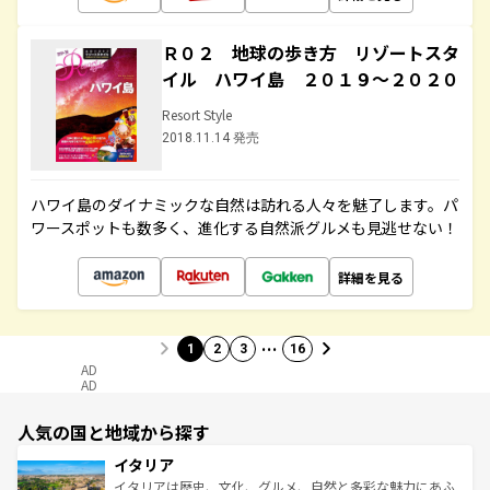
Ｒ０２ 地球の歩き方 リゾートスタ
イル ハワイ島 ２０１９～２０２０
Resort Style
2018.11.14 発売
ハワイ島のダイナミックな自然は訪れる人々を魅了します。パ
ワースポットも数多く、進化する自然派グルメも見逃せない！
詳細を見る
…
1
2
3
16
AD
AD
人気の国と地域から探す
イタリア
イタリアは歴史、文化、グルメ、自然と多彩な魅力にあふ