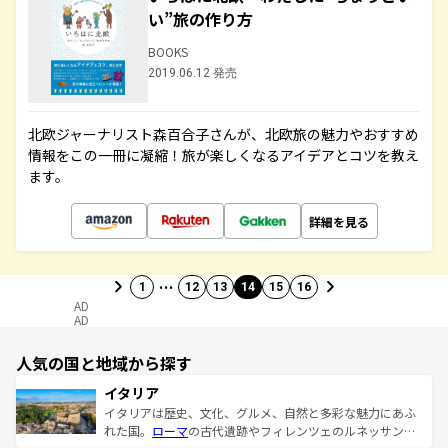
い”旅の作り方
BOOKS
2019.06.12 発売
北欧ジャーナリスト森百合子さんが、北欧旅の魅力やおすすめ
情報をこの一冊に凝縮！旅が楽しくなるアイデアとコツを教え
ます。
詳細を見る
…
1
12
13
14
15
16
AD
AD
人気の国と地域から探す
イタリア
イタリアは歴史、文化、グルメ、自然と多彩な魅力にあふ
れた国。
ローマ
の古代遺跡やフィレンツェのルネッサンス