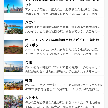
博物館もあり、アルプス観光だけでなく町歩きも満喫する
ット
ことができる。国民の所得が高いため物価も高いが、旅行
アメリカ合衆国は、広大な土地と多様な文化が魅力の国。
者向けの交通パス提供のサービスもあり、うまく活用すれ
東海岸の都市部から西海岸のカリフォルニアまで、訪れる
ば市内交通費無料で観光を楽しむこともできる。 なお、新
場所ごとに異なる風景と体験が待っている。ニューヨーク
着のスイス情報は
コンテンツ一覧
を参照してほしい。
ハワイ
のような巨大都市は、観光、ショッピング、エンターテイ
ンメントが詰まった刺激的なスポットだ。一方、アメリカ
年間を通じて温暖な気候に恵まれ、多くの島で構成される
西部には大自然が広がり、グランドキャニオンやイエロー
ハワイは、どの島も独自の魅力をもっている。大自然の神
ストーン国立公園といった絶景が堪能できる。さらに、南
秘を感じたいなら、火山が生み出した壮大な景観を誇るハ
オーストラリアの基本情報と観光ガイド・有名観
部のニューオーリンズでは、音楽と美食が融合した独特の
ワイ島は見逃せない。また、定番の観光地といえばオアフ
文化が魅力。旅行者はアメリカの各地域で異なる魅力を楽
島だが、静かな自然を求めるならマウイ島やカウアイ島が
光スポット
しみながら、その多様性と豊かな歴史を感じることができ
おすすめ。エメラルドグリーンに輝く海をはじめ、豊かな
オーストラリアは、壮大な自然と多様な文化が魅力の国。
るだろう。車でのロードトリップや列車の旅も、アメリカ
文化や歴史が息づいている。「アロハスピリット」と呼ば
シドニーのシンボルであるシドニー・オペラハウス、オー
ならではの贅沢な旅のスタイルだ。 なお、新着のアメリカ
れるおもてなしの心で訪れる人々を迎えてくれるハワイの
ストラリア東海岸北部に広がる大サンゴ礁地帯グレートバ
情報は
コンテンツ一覧
を参照してほしい。
人々、おいしいローカルフードやハワイアンミュージッ
台湾
リアリーフや大陸中央部にそびえるウルル（エアーズロッ
ク、伝統的なフラダンスなど、すべてがハワイの魅力を彩
ク）、タスマニアの美しい原生林やケアンズの熱帯雨林な
日本から約４時間ほどでたどり着く台湾は、多彩な文化と
っている。訪れるたびに新しい発見と感動が待っているハ
ど、見どころがたくさん。また、カフェやワイン、オージ
自然が織りなす魅力的な観光地。活気あふれる大都市の台
ワイを、存分に味わってほしい。 なお、新着のハワイ情報
ービーフなどの食文化も豊かで、美味しいものであふれて
北やノスタルジックな町並みが人気な九份（ジォウフェ
は
コンテンツ一覧
を参照してほしい。
韓国
いる。アクティビティも充実しており、サーフィンやダイ
ン）、静ひつな山岳地帯である台湾東部など、都市の喧騒
ビング、ハイキングなど、アウトドア好きにはたまらな
と山間の静けさが共存しており、訪れる人に新しい発見と
歴史ある王朝文化が残る一方で、最先端のファッションやK
い。オーストラリアの多彩な魅力を存分に味わいつくそ
驚きをもたらしてくれる。また、奥深い台湾の食文化も魅
-POPで世界を席巻している韓国。首都ソウルの宮殿や伝統
う。 なお、新着のオーストラリア情報は
コンテンツ一覧
を
力で、夜市などの屋台グルメから高級料理、ヘルシーで美
家屋が並ぶエリアでは韓国の歴史と文化に浸ることがで
参照してほしい。
ベトナム
容にもいいと評判のスイーツなど、バラエティ豊かな料理
き、地方に足を延ばせば四季折々の自然美を楽しむことが
が味わえる。 なお、新着の台湾情報は
コンテンツ一覧
を参
できる。そして、キムチや焼肉、絶品のストリートフード
豊かな自然と多様な文化が魅力的なベトナム。南北に細長
照してほしい。
まで、さまざまな韓国料理が待っている。夜には、韓国な
く伸びる国土には、広大な田園風景や青々とした山々、世