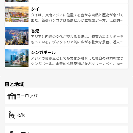
らではのナイトライフも堪能できる。あたたかいホスピタ
界遺産に登録された壮大な自然景観が点在し、都市部では
タイ
リティに包まれながら、韓国の多彩な魅力を心ゆくまで味
急速な発展と共に伝統が息づく。ハノイの古い町並みやホ
わってみてほしい。 なお、新着の韓国情報は
コンテンツ一
ーチミン市のフランス統治時代の建物も、独特の雰囲気を
タイは、東南アジアに位置する豊かな自然と歴史が息づく
覧
を参照してほしい。
醸し出している。また、バラエティの豊かさとおいしさで
国だ。首都バンコクは高層ビルが立ち並ぶ一方、伝統的な
世界中の食通を魅了してやまないベトナム料理も魅力のひ
寺院や市場がいたるところに点在し、古きよき文化と現代
香港
とつ。フォーやバインミー、ベトナムコーヒーなどは、ぜ
の活気が交差している。北部ではチェンマイなどの山岳地
ひ現地で味わいたい。どの地域を訪れてもあたたかい人々
帯で自然と触れ合い、南部ではプーケットやクラビの美し
アジアと西洋の文化が交わる香港は、特有のエネルギーを
が旅行者を迎えてくれるので、きっと忘れられない旅にな
いビーチでリゾート気分を楽しむことができる。タイ料理
もっている。ヴィクトリア湾に広がる壮大な景色、近未来
るはずだ。 なお、新着のベトナム情報は
コンテンツ一覧
を
は世界的に有名で、屋台から高級レストランまで味覚を刺
的なアートスポット、そして歴史と現代が融合した町並
参照してほしい。
シンガポール
激する。気候は一年中温暖で、どの季節にも異なる楽しみ
み、どこを訪れても感動するはず。観光スポットが密集し
が待っている。親しみやすいタイの人々、仏教を中心とし
ており、効率よく見どころを回れるのも魅力。息をのむよ
アジアの交差点として多文化が融合した独自の魅力を放つ
た文化、そして多様な観光資源が、訪れる旅人を魅了し続
うな絶景から文化的な体験まで、香港を存分に楽しみ尽く
シンガポール。未来的な建築物が並ぶマリーナベイ、歴史
ける。 なお、新着のタイ情報は
コンテンツ一覧
を参照して
そう。 なお、新着の香港情報は
コンテンツ一覧
を参照して
と伝統を感じられるエスニックタウン、多数の緑豊かな公
ほしい。
ほしい。
園や自然保護区など、自然が調和した近代的な景観と文化
の多様性あふれるカラフルな町は、どこを歩いても新しい
国と地域
発見がある。さらに、治安のよさや充実した公共交通機関
も、旅行者にとっては魅力的なポイント。グルメも豊富
で、ホーカーズは地元の風情を楽しめる外せないスポット
ヨーロッパ
だ。訪れる人を飽きさせないシンガポールで、多様な魅力
を体感しよう。 なお、新着のシンガポール情報は
コンテン
ツ一覧
を参照してほしい。
北米