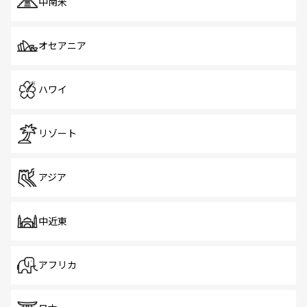
中南米
オセアニア
ハワイ
リゾート
アジア
中近東
アフリカ