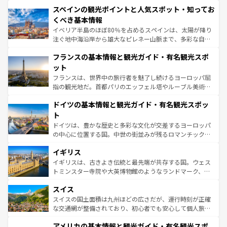
美術、ヴェネツィアの運河など、歴史あるスポットはもち
スペインの観光ポイントと人気スポット・知ってお
ろん、トスカーナの美しい田園風景やアマルフィ海岸の絶
景など、自然景観も見逃せない。観光の合間には、本場の
くべき基本情報
ピザやパスタなど、絶品のイタリア料理を堪能することも
イベリア半島のほぼ80％を占めるスペインは、太陽が降り
できる。朝目覚めてから夜眠るまで、すべての瞬間を楽し
注ぐ地中海沿岸から雄大なピレネー山脈まで、多彩な自然
ませてくれるイタリアで、忘れられない旅をしてみよう！
と文化が詰まったヨーロッパ屈指の旅行先だ。多様な地域
なお、新着のイタリア情報は
コンテンツ一覧
を参照してほ
フランスの基本情報と観光ガイド・有名観光スポ
文化が根付くこの国では、情熱的なフラメンコ、熱気あふ
しい。
れる闘牛、そして美味しいタパスが生活の一部となってい
ット
る。首都マドリードの洗練された雰囲気や、バルセロナの
フランスは、世界中の旅行者を魅了し続けるヨーロッパ屈
アートに溢れた街角から、地方では古代ローマ遺跡や中世
指の観光地だ。首都パリのエッフェル塔やルーブル美術館
の城塞都市、穏やかなビーチリゾートまで多彩な表情を見
といった象徴的なスポットから、田舎町の古風な美しさま
せる。地方によって風土や気候が異なるスペインはその個
ドイツの基本情報と観光ガイド・有名観光スポッ
で、幅広い魅力が詰まっている。華麗な宮殿、歴史的な大
性で訪れる人を魅了する。 なお、新着のスペイン情報は
コ
聖堂、美しいビーチ、そして豊かな自然が、訪れる者を心
ト
ンテンツ一覧
を参照してほしい。
から魅了する。また、フランスは美食の国としても知ら
ドイツは、豊かな歴史と多彩な文化が交差するヨーロッパ
れ、フランス料理はユネスコ無形文化遺産にも登録されて
の中心に位置する国。中世の街並みが残るロマンチック街
いる。シャンパンの発祥地であるランス、プロヴァンスの
道から、未来を先取りするようなモダンな都市まで多様な
香り高いラベンダー畑など、多彩な楽しみ方が可能だ。さ
イギリス
顔を持つこの国は、どこを歩いても飽きることがない。ベ
らに、パリ以外の地域にも魅力が溢れており、どの街角に
ルリンの文化的活気、バイエルン州のアルプスの絶景、そ
イギリスは、古きよき伝統と最先端が共存する国。ウェス
も豊かな歴史と文化が息づいている。パリ以外の個性あふ
してライン川沿いのワイン畑といった風景は必見。ビール
トミンスター寺院や大英博物館のようなランドマーク、歴
れる地方に足を運ぶとそれぞれで全く異なる文化を体験で
とソーセージを味わいながら地元の人と過ごす楽しい時間
史ある大学都市、美しい丘陵地帯や牧歌的な風景など、エ
きるだろう。 なお、新着のフランス情報は
コンテンツ一覧
スイス
は、お酒好きな人にはぜひ体験してほしい。 なお、新着の
リアごとに異なる魅力がある。また、優雅なアフタヌーン
を参照してほしい。
ドイツ情報は
コンテンツ一覧
を参照してほしい。
ティー、ビール好きにはたまらない英国パブ、サッカー観
スイスの国土面積は九州ほどの広さだが、運行時刻が正確
戦など、本場だからこそできる体験も豊富。イギリスを旅
な交通網が整備されており、初心者でも安心して個人旅行
して楽しみつくそう。 なお、新着のイギリス情報は
コンテ
を楽しめる。日本同様に時刻表どおりの旅が可能だ。中世
アメリカの基本情報と観光ガイド・有名観光スポ
ンツ一覧
を参照してほしい。
の建物がそのまま残る町や、スイスならではのユニークな