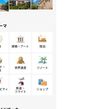
ーマ
食
建築・アート
宿泊
ト・
世界遺産
リゾート
戦
鉄道・
ビティ
ショップ
フライト