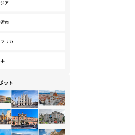
アジア
中近東
アフリカ
日本
ポット