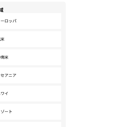
域
ヨーロッパ
北米
中南米
オセアニア
ハワイ
リゾート