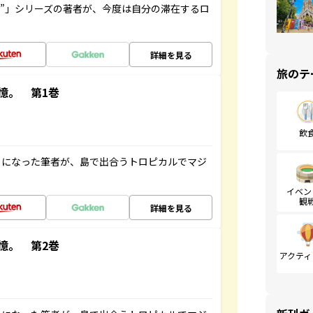
ト”」シリーズの著者が、今度は自分の滞在するロ
詳細を見る
旅のテ
憶。 第1巻
飲
とになった筆者が、島で出合うトロピカルでマジ
イベン
観
詳細を見る
憶。 第2巻
アクティ