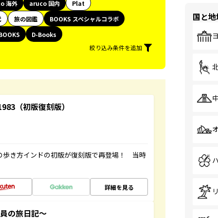
co 海外
aruco 国内
Plat
国と地
代
旅の図鑑
BOOKS スペシャルコラボ
BOOKS
D-Books
絞り込み条件を追加
-1983（初版復刻版）
球の歩き方インドの初版が復刻版で再登場！ 当時
詳細を見る
社員の旅日記～