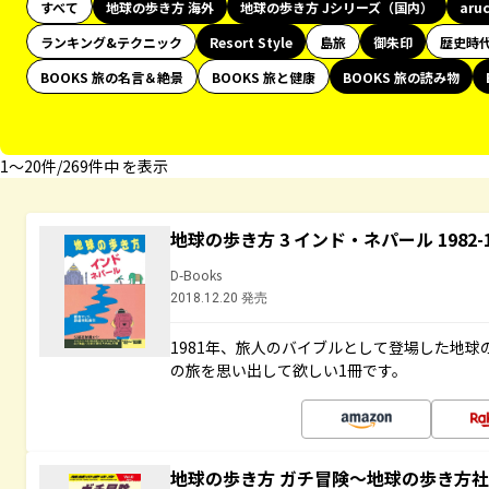
すべて
地球の歩き方 海外
地球の歩き方 Jシリーズ（国内）
aru
ランキング&テクニック
Resort Style
島旅
御朱印
歴史時
BOOKS 旅の名言＆絶景
BOOKS 旅と健康
BOOKS 旅の読み物
1〜20件/269件中 を表示
地球の歩き方 3 インド・ネパール 1982
D-Books
2018.12.20 発売
1981年、旅人のバイブルとして登場した地
の旅を思い出して欲しい1冊です。
地球の歩き方 ガチ冒険～地球の歩き方