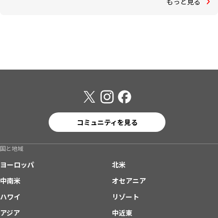
もっと見る
コミュニティを見る
国と地域
ヨーロッパ
北米
中南米
オセアニア
ハワイ
リゾート
アジア
中近東