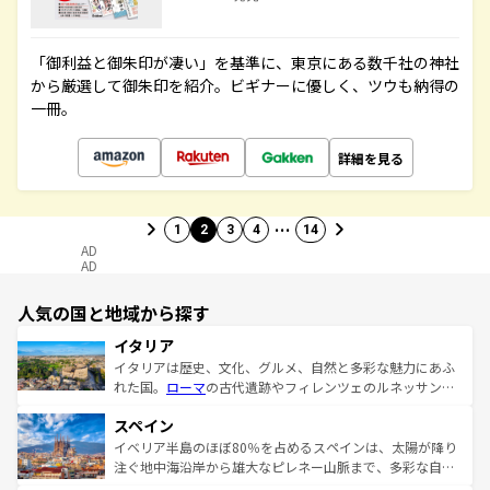
「御利益と御朱印が凄い」を基準に、東京にある数千社の神社
から厳選して御朱印を紹介。ビギナーに優しく、ツウも納得の
一冊。
詳細を見る
…
1
2
3
4
14
AD
AD
人気の国と地域から探す
イタリア
イタリアは歴史、文化、グルメ、自然と多彩な魅力にあふ
れた国。
ローマ
の古代遺跡やフィレンツェのルネッサンス
美術、ヴェネツィアの運河など、歴史あるスポットはもち
スペイン
ろん、トスカーナの美しい田園風景やアマルフィ海岸の絶
景など、自然景観も見逃せない。観光の合間には、本場の
イベリア半島のほぼ80％を占めるスペインは、太陽が降り
ピザやパスタなど、絶品のイタリア料理を堪能することも
注ぐ地中海沿岸から雄大なピレネー山脈まで、多彩な自然
できる。朝目覚めてから夜眠るまで、すべての瞬間を楽し
と文化が詰まったヨーロッパ屈指の旅行先だ。多様な地域