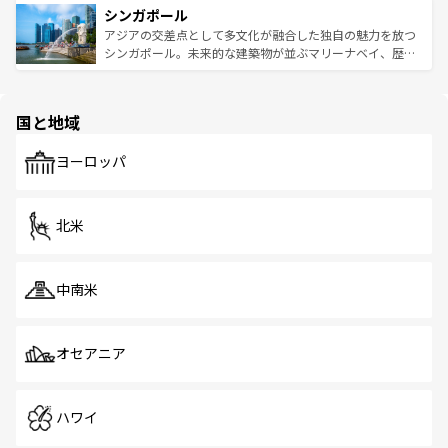
参照してほしい。
シンガポール
激する。気候は一年中温暖で、どの季節にも異なる楽しみ
み、どこを訪れても感動するはず。観光スポットが密集し
が待っている。親しみやすいタイの人々、仏教を中心とし
ており、効率よく見どころを回れるのも魅力。息をのむよ
アジアの交差点として多文化が融合した独自の魅力を放つ
た文化、そして多様な観光資源が、訪れる旅人を魅了し続
うな絶景から文化的な体験まで、香港を存分に楽しみ尽く
シンガポール。未来的な建築物が並ぶマリーナベイ、歴史
ける。 なお、新着のタイ情報は
コンテンツ一覧
を参照して
そう。 なお、新着の香港情報は
コンテンツ一覧
を参照して
と伝統を感じられるエスニックタウン、多数の緑豊かな公
ほしい。
ほしい。
園や自然保護区など、自然が調和した近代的な景観と文化
の多様性あふれるカラフルな町は、どこを歩いても新しい
国と地域
発見がある。さらに、治安のよさや充実した公共交通機関
も、旅行者にとっては魅力的なポイント。グルメも豊富
で、ホーカーズは地元の風情を楽しめる外せないスポット
ヨーロッパ
だ。訪れる人を飽きさせないシンガポールで、多様な魅力
を体感しよう。 なお、新着のシンガポール情報は
コンテン
ツ一覧
を参照してほしい。
北米
中南米
オセアニア
ハワイ