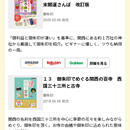
末開運さんぽ 改訂版
御朱印
2025.02.06 発売
「御利益と御朱印が凄い」を基準に、関西にある約１万社の神
社から厳選して御朱印を紹介。ビギナーに優しく、ツウも納得
の一冊。
詳細を見る
１３ 御朱印でめぐる関西の百寺 西
国三十三所と古寺
御朱印
2018.06.06 発売
関西の名刹を西国三十三所を中心に季節の花々を楽しみながら
めぐり、御朱印を頂く。お寺の由緒や御朱印に込められた意味