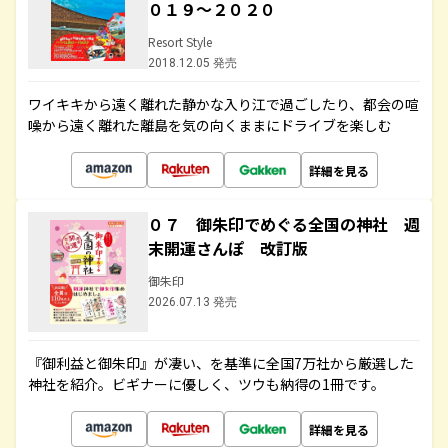
０１９～２０２０
Resort Style
2018.12.05 発売
ワイキキから遠く離れた静かな入り江で過ごしたり、都会の喧
噪から遠く離れた離島を気の向くままにドライブを楽しむ
詳細を見る
０７ 御朱印でめぐる全国の神社 週
末開運さんぽ 改訂版
御朱印
2026.07.13 発売
『御利益と御朱印』が凄い、を基準に全国7万社から厳選した
神社を紹介。ビギナーに優しく、ツウも納得の1冊です。
詳細を見る