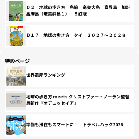
０２ 地球の歩き方 島旅 奄美大島 喜界島 加計
呂麻島（奄美群島１） ５訂版
Ｄ１７ 地球の歩き方 タイ ２０２７～２０２８
特設ページ
世界遺産ランキング
地球の歩き方 meets クリストファー・ノーラン監督
最新作『オデュッセイア』
準備も滞在もスマートに！ トラベルハック2026