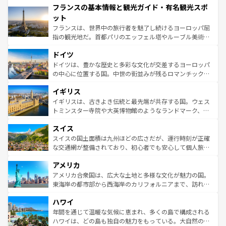
フランスの基本情報と観光ガイド・有名観光スポ
ませてくれるイタリアで、忘れられない旅をしてみよう！
文化が根付くこの国では、情熱的なフラメンコ、熱気あふ
なお、新着のイタリア情報は
コンテンツ一覧
を参照してほ
れる闘牛、そして美味しいタパスが生活の一部となってい
ット
しい。
る。首都マドリードの洗練された雰囲気や、バルセロナの
フランスは、世界中の旅行者を魅了し続けるヨーロッパ屈
アートに溢れた街角から、地方では古代ローマ遺跡や中世
指の観光地だ。首都パリのエッフェル塔やルーブル美術館
の城塞都市、穏やかなビーチリゾートまで多彩な表情を見
といった象徴的なスポットから、田舎町の古風な美しさま
せる。地方によって風土や気候が異なるスペインはその個
ドイツ
で、幅広い魅力が詰まっている。華麗な宮殿、歴史的な大
性で訪れる人を魅了する。 なお、新着のスペイン情報は
コ
聖堂、美しいビーチ、そして豊かな自然が、訪れる者を心
ドイツは、豊かな歴史と多彩な文化が交差するヨーロッパ
ンテンツ一覧
を参照してほしい。
から魅了する。また、フランスは美食の国としても知ら
の中心に位置する国。中世の街並みが残るロマンチック街
れ、フランス料理はユネスコ無形文化遺産にも登録されて
道から、未来を先取りするようなモダンな都市まで多様な
イギリス
いる。シャンパンの発祥地であるランス、プロヴァンスの
顔を持つこの国は、どこを歩いても飽きることがない。ベ
香り高いラベンダー畑など、多彩な楽しみ方が可能だ。さ
ルリンの文化的活気、バイエルン州のアルプスの絶景、そ
イギリスは、古きよき伝統と最先端が共存する国。ウェス
らに、パリ以外の地域にも魅力が溢れており、どの街角に
してライン川沿いのワイン畑といった風景は必見。ビール
トミンスター寺院や大英博物館のようなランドマーク、歴
も豊かな歴史と文化が息づいている。パリ以外の個性あふ
とソーセージを味わいながら地元の人と過ごす楽しい時間
史ある大学都市、美しい丘陵地帯や牧歌的な風景など、エ
れる地方に足を運ぶとそれぞれで全く異なる文化を体験で
スイス
は、お酒好きな人にはぜひ体験してほしい。 なお、新着の
リアごとに異なる魅力がある。また、優雅なアフタヌーン
きるだろう。 なお、新着のフランス情報は
コンテンツ一覧
ドイツ情報は
コンテンツ一覧
を参照してほしい。
ティー、ビール好きにはたまらない英国パブ、サッカー観
スイスの国土面積は九州ほどの広さだが、運行時刻が正確
を参照してほしい。
戦など、本場だからこそできる体験も豊富。イギリスを旅
な交通網が整備されており、初心者でも安心して個人旅行
して楽しみつくそう。 なお、新着のイギリス情報は
コンテ
を楽しめる。日本同様に時刻表どおりの旅が可能だ。中世
アメリカ
ンツ一覧
を参照してほしい。
の建物がそのまま残る町や、スイスならではのユニークな
博物館もあり、アルプス観光だけでなく町歩きも満喫する
アメリカ合衆国は、広大な土地と多様な文化が魅力の国。
ことができる。国民の所得が高いため物価も高いが、旅行
東海岸の都市部から西海岸のカリフォルニアまで、訪れる
者向けの交通パス提供のサービスもあり、うまく活用すれ
場所ごとに異なる風景と体験が待っている。ニューヨーク
ハワイ
ば市内交通費無料で観光を楽しむこともできる。 なお、新
のような巨大都市は、観光、ショッピング、エンターテイ
着のスイス情報は
コンテンツ一覧
を参照してほしい。
ンメントが詰まった刺激的なスポットだ。一方、アメリカ
年間を通じて温暖な気候に恵まれ、多くの島で構成される
西部には大自然が広がり、グランドキャニオンやイエロー
ハワイは、どの島も独自の魅力をもっている。大自然の神