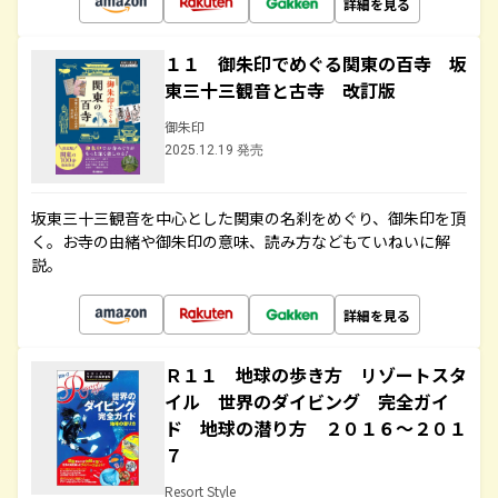
詳細を見る
１１ 御朱印でめぐる関東の百寺 坂
東三十三観音と古寺 改訂版
御朱印
2025.12.19 発売
坂東三十三観音を中心とした関東の名刹をめぐり、御朱印を頂
く。お寺の由緒や御朱印の意味、読み方などもていねいに解
説。
詳細を見る
Ｒ１１ 地球の歩き方 リゾートスタ
イル 世界のダイビング 完全ガイ
ド 地球の潜り方 ２０１６～２０１
７
Resort Style