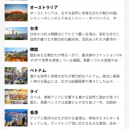
ストーン国立公園といった絶景が堪能できる。さらに、南
秘を感じたいなら、火山が生み出した壮大な景観を誇るハ
オーストラリア
部のニューオーリンズでは、音楽と美食が融合した独特の
ワイ島は見逃せない。また、定番の観光地といえばオアフ
文化が魅力。旅行者はアメリカの各地域で異なる魅力を楽
島だが、静かな自然を求めるならマウイ島やカウアイ島が
オーストラリアは、壮大な自然と多様な文化が魅力の国。
しみながら、その多様性と豊かな歴史を感じることができ
おすすめ。エメラルドグリーンに輝く海をはじめ、豊かな
シドニーのシンボルであるシドニー・オペラハウス、オー
るだろう。車でのロードトリップや列車の旅も、アメリカ
文化や歴史が息づいている。「アロハスピリット」と呼ば
ストラリア東海岸北部に広がる大サンゴ礁地帯グレートバ
ならではの贅沢な旅のスタイルだ。 なお、新着のアメリカ
台湾
れるおもてなしの心で訪れる人々を迎えてくれるハワイの
リアリーフや大陸中央部にそびえるウルル（エアーズロッ
情報は
コンテンツ一覧
を参照してほしい。
人々、おいしいローカルフードやハワイアンミュージッ
ク）、タスマニアの美しい原生林やケアンズの熱帯雨林な
日本から約４時間ほどでたどり着く台湾は、多彩な文化と
ク、伝統的なフラダンスなど、すべてがハワイの魅力を彩
ど、見どころがたくさん。また、カフェやワイン、オージ
自然が織りなす魅力的な観光地。活気あふれる大都市の台
っている。訪れるたびに新しい発見と感動が待っているハ
ービーフなどの食文化も豊かで、美味しいものであふれて
北やノスタルジックな町並みが人気な九份（ジォウフェ
ワイを、存分に味わってほしい。 なお、新着のハワイ情報
韓国
いる。アクティビティも充実しており、サーフィンやダイ
ン）、静ひつな山岳地帯である台湾東部など、都市の喧騒
は
コンテンツ一覧
を参照してほしい。
ビング、ハイキングなど、アウトドア好きにはたまらな
と山間の静けさが共存しており、訪れる人に新しい発見と
歴史ある王朝文化が残る一方で、最先端のファッションやK
い。オーストラリアの多彩な魅力を存分に味わいつくそ
驚きをもたらしてくれる。また、奥深い台湾の食文化も魅
-POPで世界を席巻している韓国。首都ソウルの宮殿や伝統
う。 なお、新着のオーストラリア情報は
コンテンツ一覧
を
力で、夜市などの屋台グルメから高級料理、ヘルシーで美
家屋が並ぶエリアでは韓国の歴史と文化に浸ることがで
参照してほしい。
ベトナム
容にもいいと評判のスイーツなど、バラエティ豊かな料理
き、地方に足を延ばせば四季折々の自然美を楽しむことが
が味わえる。 なお、新着の台湾情報は
コンテンツ一覧
を参
できる。そして、キムチや焼肉、絶品のストリートフード
豊かな自然と多様な文化が魅力的なベトナム。南北に細長
照してほしい。
まで、さまざまな韓国料理が待っている。夜には、韓国な
く伸びる国土には、広大な田園風景や青々とした山々、世
らではのナイトライフも堪能できる。あたたかいホスピタ
界遺産に登録された壮大な自然景観が点在し、都市部では
タイ
リティに包まれながら、韓国の多彩な魅力を心ゆくまで味
急速な発展と共に伝統が息づく。ハノイの古い町並みやホ
わってみてほしい。 なお、新着の韓国情報は
コンテンツ一
ーチミン市のフランス統治時代の建物も、独特の雰囲気を
タイは、東南アジアに位置する豊かな自然と歴史が息づく
覧
を参照してほしい。
醸し出している。また、バラエティの豊かさとおいしさで
国だ。首都バンコクは高層ビルが立ち並ぶ一方、伝統的な
世界中の食通を魅了してやまないベトナム料理も魅力のひ
寺院や市場がいたるところに点在し、古きよき文化と現代
香港
とつ。フォーやバインミー、ベトナムコーヒーなどは、ぜ
の活気が交差している。北部ではチェンマイなどの山岳地
ひ現地で味わいたい。どの地域を訪れてもあたたかい人々
帯で自然と触れ合い、南部ではプーケットやクラビの美し
アジアと西洋の文化が交わる香港は、特有のエネルギーを
が旅行者を迎えてくれるので、きっと忘れられない旅にな
いビーチでリゾート気分を楽しむことができる。タイ料理
もっている。ヴィクトリア湾に広がる壮大な景色、近未来
るはずだ。 なお、新着のベトナム情報は
コンテンツ一覧
を
は世界的に有名で、屋台から高級レストランまで味覚を刺
的なアートスポット、そして歴史と現代が融合した町並