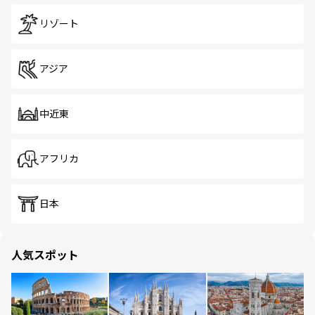
リゾート
アジア
中近東
アフリカ
日本
人気スポット