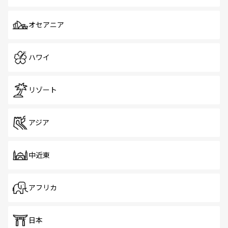
オセアニア
ハワイ
リゾート
アジア
中近東
アフリカ
日本