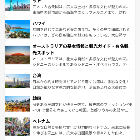
ット
ことができる。国民の所得が高いため物価も高いが、旅行
アメリカ合衆国は、広大な土地と多様な文化が魅力の国。
者向けの交通パス提供のサービスもあり、うまく活用すれ
東海岸の都市部から西海岸のカリフォルニアまで、訪れる
ば市内交通費無料で観光を楽しむこともできる。 なお、新
場所ごとに異なる風景と体験が待っている。ニューヨーク
着のスイス情報は
コンテンツ一覧
を参照してほしい。
ハワイ
のような巨大都市は、観光、ショッピング、エンターテイ
ンメントが詰まった刺激的なスポットだ。一方、アメリカ
年間を通じて温暖な気候に恵まれ、多くの島で構成される
西部には大自然が広がり、グランドキャニオンやイエロー
ハワイは、どの島も独自の魅力をもっている。大自然の神
ストーン国立公園といった絶景が堪能できる。さらに、南
秘を感じたいなら、火山が生み出した壮大な景観を誇るハ
オーストラリアの基本情報と観光ガイド・有名観
部のニューオーリンズでは、音楽と美食が融合した独特の
ワイ島は見逃せない。また、定番の観光地といえばオアフ
文化が魅力。旅行者はアメリカの各地域で異なる魅力を楽
島だが、静かな自然を求めるならマウイ島やカウアイ島が
光スポット
しみながら、その多様性と豊かな歴史を感じることができ
おすすめ。エメラルドグリーンに輝く海をはじめ、豊かな
オーストラリアは、壮大な自然と多様な文化が魅力の国。
るだろう。車でのロードトリップや列車の旅も、アメリカ
文化や歴史が息づいている。「アロハスピリット」と呼ば
シドニーのシンボルであるシドニー・オペラハウス、オー
ならではの贅沢な旅のスタイルだ。 なお、新着のアメリカ
れるおもてなしの心で訪れる人々を迎えてくれるハワイの
ストラリア東海岸北部に広がる大サンゴ礁地帯グレートバ
情報は
コンテンツ一覧
を参照してほしい。
人々、おいしいローカルフードやハワイアンミュージッ
台湾
リアリーフや大陸中央部にそびえるウルル（エアーズロッ
ク、伝統的なフラダンスなど、すべてがハワイの魅力を彩
ク）、タスマニアの美しい原生林やケアンズの熱帯雨林な
日本から約４時間ほどでたどり着く台湾は、多彩な文化と
っている。訪れるたびに新しい発見と感動が待っているハ
ど、見どころがたくさん。また、カフェやワイン、オージ
自然が織りなす魅力的な観光地。活気あふれる大都市の台
ワイを、存分に味わってほしい。 なお、新着のハワイ情報
ービーフなどの食文化も豊かで、美味しいものであふれて
北やノスタルジックな町並みが人気な九份（ジォウフェ
は
コンテンツ一覧
を参照してほしい。
韓国
いる。アクティビティも充実しており、サーフィンやダイ
ン）、静ひつな山岳地帯である台湾東部など、都市の喧騒
ビング、ハイキングなど、アウトドア好きにはたまらな
と山間の静けさが共存しており、訪れる人に新しい発見と
歴史ある王朝文化が残る一方で、最先端のファッションやK
い。オーストラリアの多彩な魅力を存分に味わいつくそ
驚きをもたらしてくれる。また、奥深い台湾の食文化も魅
-POPで世界を席巻している韓国。首都ソウルの宮殿や伝統
う。 なお、新着のオーストラリア情報は
コンテンツ一覧
を
力で、夜市などの屋台グルメから高級料理、ヘルシーで美
家屋が並ぶエリアでは韓国の歴史と文化に浸ることがで
参照してほしい。
ベトナム
容にもいいと評判のスイーツなど、バラエティ豊かな料理
き、地方に足を延ばせば四季折々の自然美を楽しむことが
が味わえる。 なお、新着の台湾情報は
コンテンツ一覧
を参
できる。そして、キムチや焼肉、絶品のストリートフード
豊かな自然と多様な文化が魅力的なベトナム。南北に細長
照してほしい。
まで、さまざまな韓国料理が待っている。夜には、韓国な
く伸びる国土には、広大な田園風景や青々とした山々、世
らではのナイトライフも堪能できる。あたたかいホスピタ
界遺産に登録された壮大な自然景観が点在し、都市部では