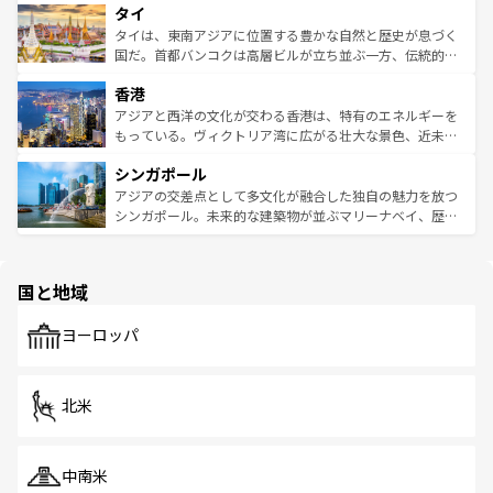
タイ
リティに包まれながら、韓国の多彩な魅力を心ゆくまで味
急速な発展と共に伝統が息づく。ハノイの古い町並みやホ
わってみてほしい。 なお、新着の韓国情報は
コンテンツ一
ーチミン市のフランス統治時代の建物も、独特の雰囲気を
タイは、東南アジアに位置する豊かな自然と歴史が息づく
覧
を参照してほしい。
醸し出している。また、バラエティの豊かさとおいしさで
国だ。首都バンコクは高層ビルが立ち並ぶ一方、伝統的な
世界中の食通を魅了してやまないベトナム料理も魅力のひ
寺院や市場がいたるところに点在し、古きよき文化と現代
香港
とつ。フォーやバインミー、ベトナムコーヒーなどは、ぜ
の活気が交差している。北部ではチェンマイなどの山岳地
ひ現地で味わいたい。どの地域を訪れてもあたたかい人々
帯で自然と触れ合い、南部ではプーケットやクラビの美し
アジアと西洋の文化が交わる香港は、特有のエネルギーを
が旅行者を迎えてくれるので、きっと忘れられない旅にな
いビーチでリゾート気分を楽しむことができる。タイ料理
もっている。ヴィクトリア湾に広がる壮大な景色、近未来
るはずだ。 なお、新着のベトナム情報は
コンテンツ一覧
を
は世界的に有名で、屋台から高級レストランまで味覚を刺
的なアートスポット、そして歴史と現代が融合した町並
参照してほしい。
シンガポール
激する。気候は一年中温暖で、どの季節にも異なる楽しみ
み、どこを訪れても感動するはず。観光スポットが密集し
が待っている。親しみやすいタイの人々、仏教を中心とし
ており、効率よく見どころを回れるのも魅力。息をのむよ
アジアの交差点として多文化が融合した独自の魅力を放つ
た文化、そして多様な観光資源が、訪れる旅人を魅了し続
うな絶景から文化的な体験まで、香港を存分に楽しみ尽く
シンガポール。未来的な建築物が並ぶマリーナベイ、歴史
ける。 なお、新着のタイ情報は
コンテンツ一覧
を参照して
そう。 なお、新着の香港情報は
コンテンツ一覧
を参照して
と伝統を感じられるエスニックタウン、多数の緑豊かな公
ほしい。
ほしい。
園や自然保護区など、自然が調和した近代的な景観と文化
の多様性あふれるカラフルな町は、どこを歩いても新しい
国と地域
発見がある。さらに、治安のよさや充実した公共交通機関
も、旅行者にとっては魅力的なポイント。グルメも豊富
で、ホーカーズは地元の風情を楽しめる外せないスポット
ヨーロッパ
だ。訪れる人を飽きさせないシンガポールで、多様な魅力
を体感しよう。 なお、新着のシンガポール情報は
コンテン
ツ一覧
を参照してほしい。
北米
中南米