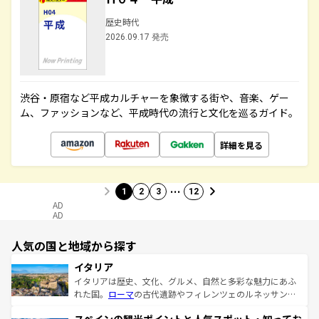
歴史時代
2026.09.17 発売
渋谷・原宿など平成カルチャーを象徴する街や、音楽、ゲー
ム、ファッションなど、平成時代の流行と文化を巡るガイド。
詳細を見る
…
1
2
3
12
AD
AD
人気の国と地域から探す
イタリア
イタリアは歴史、文化、グルメ、自然と多彩な魅力にあふ
れた国。
ローマ
の古代遺跡やフィレンツェのルネッサンス
美術、ヴェネツィアの運河など、歴史あるスポットはもち