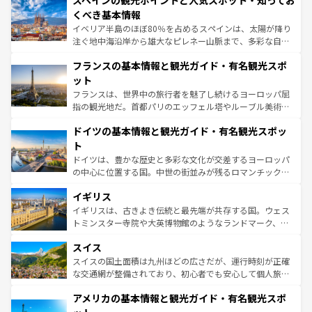
スペインの観光ポイントと人気スポット・知ってお
ろん、トスカーナの美しい田園風景やアマルフィ海岸の絶
景など、自然景観も見逃せない。観光の合間には、本場の
くべき基本情報
ピザやパスタなど、絶品のイタリア料理を堪能することも
イベリア半島のほぼ80％を占めるスペインは、太陽が降り
できる。朝目覚めてから夜眠るまで、すべての瞬間を楽し
注ぐ地中海沿岸から雄大なピレネー山脈まで、多彩な自然
ませてくれるイタリアで、忘れられない旅をしてみよう！
と文化が詰まったヨーロッパ屈指の旅行先だ。多様な地域
なお、新着のイタリア情報は
コンテンツ一覧
を参照してほ
フランスの基本情報と観光ガイド・有名観光スポ
文化が根付くこの国では、情熱的なフラメンコ、熱気あふ
しい。
れる闘牛、そして美味しいタパスが生活の一部となってい
ット
る。首都マドリードの洗練された雰囲気や、バルセロナの
フランスは、世界中の旅行者を魅了し続けるヨーロッパ屈
アートに溢れた街角から、地方では古代ローマ遺跡や中世
指の観光地だ。首都パリのエッフェル塔やルーブル美術館
の城塞都市、穏やかなビーチリゾートまで多彩な表情を見
といった象徴的なスポットから、田舎町の古風な美しさま
せる。地方によって風土や気候が異なるスペインはその個
ドイツの基本情報と観光ガイド・有名観光スポッ
で、幅広い魅力が詰まっている。華麗な宮殿、歴史的な大
性で訪れる人を魅了する。 なお、新着のスペイン情報は
コ
聖堂、美しいビーチ、そして豊かな自然が、訪れる者を心
ト
ンテンツ一覧
を参照してほしい。
から魅了する。また、フランスは美食の国としても知ら
ドイツは、豊かな歴史と多彩な文化が交差するヨーロッパ
れ、フランス料理はユネスコ無形文化遺産にも登録されて
の中心に位置する国。中世の街並みが残るロマンチック街
いる。シャンパンの発祥地であるランス、プロヴァンスの
道から、未来を先取りするようなモダンな都市まで多様な
香り高いラベンダー畑など、多彩な楽しみ方が可能だ。さ
イギリス
顔を持つこの国は、どこを歩いても飽きることがない。ベ
らに、パリ以外の地域にも魅力が溢れており、どの街角に
ルリンの文化的活気、バイエルン州のアルプスの絶景、そ
イギリスは、古きよき伝統と最先端が共存する国。ウェス
も豊かな歴史と文化が息づいている。パリ以外の個性あふ
してライン川沿いのワイン畑といった風景は必見。ビール
トミンスター寺院や大英博物館のようなランドマーク、歴
れる地方に足を運ぶとそれぞれで全く異なる文化を体験で
とソーセージを味わいながら地元の人と過ごす楽しい時間
史ある大学都市、美しい丘陵地帯や牧歌的な風景など、エ
きるだろう。 なお、新着のフランス情報は
コンテンツ一覧
スイス
は、お酒好きな人にはぜひ体験してほしい。 なお、新着の
リアごとに異なる魅力がある。また、優雅なアフタヌーン
を参照してほしい。
ドイツ情報は
コンテンツ一覧
を参照してほしい。
ティー、ビール好きにはたまらない英国パブ、サッカー観
スイスの国土面積は九州ほどの広さだが、運行時刻が正確
戦など、本場だからこそできる体験も豊富。イギリスを旅
な交通網が整備されており、初心者でも安心して個人旅行
して楽しみつくそう。 なお、新着のイギリス情報は
コンテ
を楽しめる。日本同様に時刻表どおりの旅が可能だ。中世
アメリカの基本情報と観光ガイド・有名観光スポ
ンツ一覧
を参照してほしい。
の建物がそのまま残る町や、スイスならではのユニークな
博物館もあり、アルプス観光だけでなく町歩きも満喫する