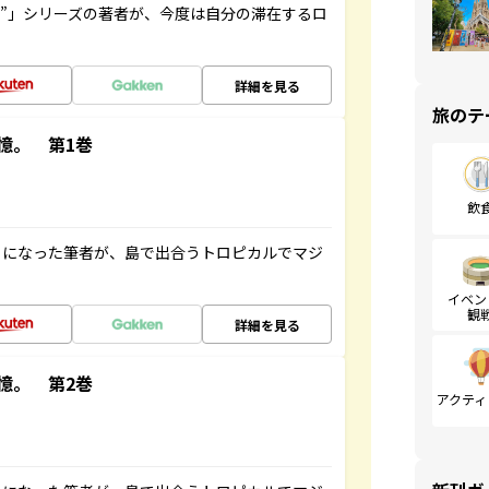
ト”」シリーズの著者が、今度は自分の滞在するロ
詳細を見る
旅のテ
憶。 第1巻
飲
とになった筆者が、島で出合うトロピカルでマジ
イベン
観
詳細を見る
憶。 第2巻
アクティ