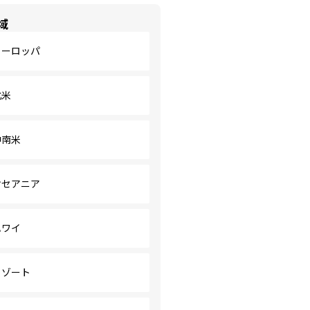
域
ヨーロッパ
北米
中南米
オセアニア
ハワイ
リゾート