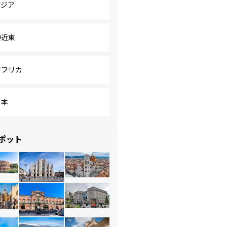
アジア
中近東
アフリカ
日本
ポット