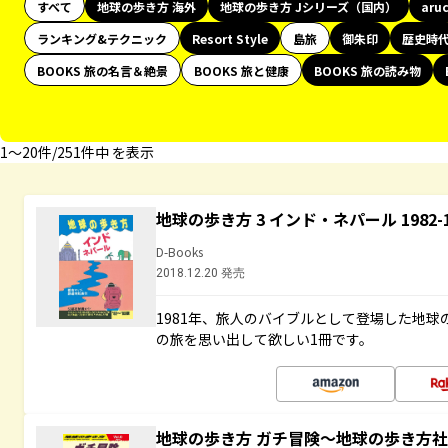
すべて
地球の歩き方 海外
地球の歩き方 Jシリーズ（国内）
aru
ランキング&テクニック
Resort Style
島旅
御朱印
歴史時
BOOKS 旅の名言＆絶景
BOOKS 旅と健康
BOOKS 旅の読み物
1〜20件/251件中 を表示
地球の歩き方 3 インド・ネパール 1982
D-Books
2018.12.20 発売
1981年、旅人のバイブルとして登場した地
の旅を思い出して欲しい1冊です。
地球の歩き方 ガチ冒険～地球の歩き方