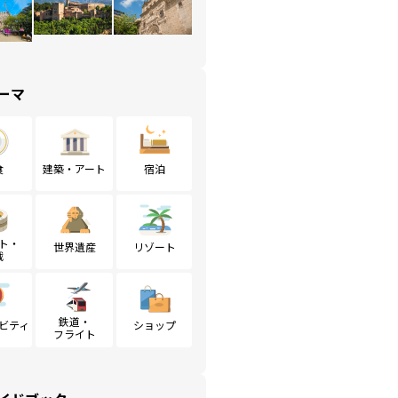
ーマ
食
建築・アート
宿泊
ト・
世界遺産
リゾート
戦
鉄道・
ビティ
ショップ
フライト