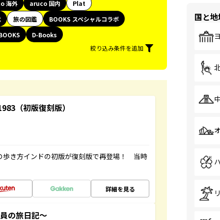
co 海外
aruco 国内
Plat
国と地
代
旅の図鑑
BOOKS スペシャルコラボ
BOOKS
D-Books
絞り込み条件を追加
-1983（初版復刻版）
球の歩き方インドの初版が復刻版で再登場！ 当時
詳細を見る
社員の旅日記～