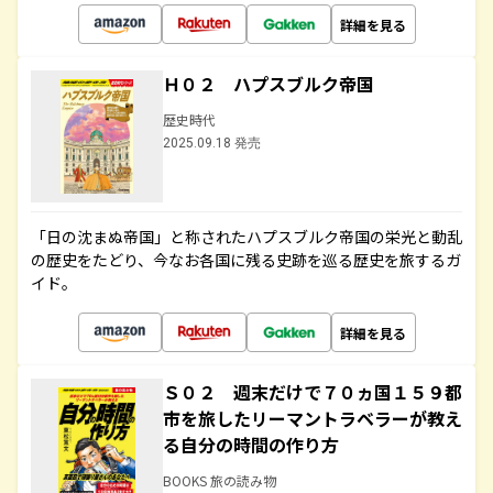
詳細を見る
Ｈ０２ ハプスブルク帝国
歴史時代
2025.09.18 発売
「日の沈まぬ帝国」と称されたハプスブルク帝国の栄光と動乱
の歴史をたどり、今なお各国に残る史跡を巡る歴史を旅するガ
イド。
詳細を見る
Ｓ０２ 週末だけで７０ヵ国１５９都
市を旅したリーマントラベラーが教え
る自分の時間の作り方
BOOKS 旅の読み物