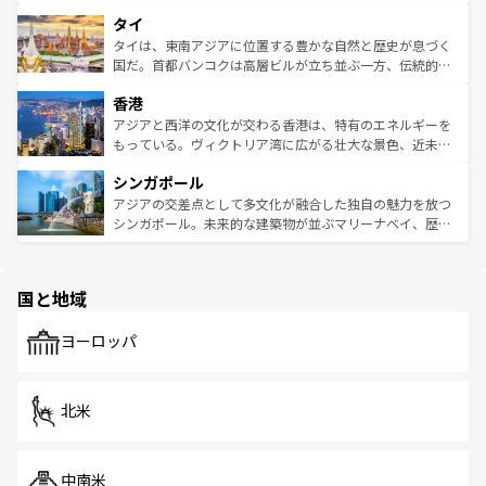
らではのナイトライフも堪能できる。あたたかいホスピタ
界遺産に登録された壮大な自然景観が点在し、都市部では
タイ
リティに包まれながら、韓国の多彩な魅力を心ゆくまで味
急速な発展と共に伝統が息づく。ハノイの古い町並みやホ
わってみてほしい。 なお、新着の韓国情報は
コンテンツ一
ーチミン市のフランス統治時代の建物も、独特の雰囲気を
タイは、東南アジアに位置する豊かな自然と歴史が息づく
覧
を参照してほしい。
醸し出している。また、バラエティの豊かさとおいしさで
国だ。首都バンコクは高層ビルが立ち並ぶ一方、伝統的な
世界中の食通を魅了してやまないベトナム料理も魅力のひ
寺院や市場がいたるところに点在し、古きよき文化と現代
香港
とつ。フォーやバインミー、ベトナムコーヒーなどは、ぜ
の活気が交差している。北部ではチェンマイなどの山岳地
ひ現地で味わいたい。どの地域を訪れてもあたたかい人々
帯で自然と触れ合い、南部ではプーケットやクラビの美し
アジアと西洋の文化が交わる香港は、特有のエネルギーを
が旅行者を迎えてくれるので、きっと忘れられない旅にな
いビーチでリゾート気分を楽しむことができる。タイ料理
もっている。ヴィクトリア湾に広がる壮大な景色、近未来
るはずだ。 なお、新着のベトナム情報は
コンテンツ一覧
を
は世界的に有名で、屋台から高級レストランまで味覚を刺
的なアートスポット、そして歴史と現代が融合した町並
参照してほしい。
シンガポール
激する。気候は一年中温暖で、どの季節にも異なる楽しみ
み、どこを訪れても感動するはず。観光スポットが密集し
が待っている。親しみやすいタイの人々、仏教を中心とし
ており、効率よく見どころを回れるのも魅力。息をのむよ
アジアの交差点として多文化が融合した独自の魅力を放つ
た文化、そして多様な観光資源が、訪れる旅人を魅了し続
うな絶景から文化的な体験まで、香港を存分に楽しみ尽く
シンガポール。未来的な建築物が並ぶマリーナベイ、歴史
ける。 なお、新着のタイ情報は
コンテンツ一覧
を参照して
そう。 なお、新着の香港情報は
コンテンツ一覧
を参照して
と伝統を感じられるエスニックタウン、多数の緑豊かな公
ほしい。
ほしい。
園や自然保護区など、自然が調和した近代的な景観と文化
の多様性あふれるカラフルな町は、どこを歩いても新しい
国と地域
発見がある。さらに、治安のよさや充実した公共交通機関
も、旅行者にとっては魅力的なポイント。グルメも豊富
で、ホーカーズは地元の風情を楽しめる外せないスポット
ヨーロッパ
だ。訪れる人を飽きさせないシンガポールで、多様な魅力
を体感しよう。 なお、新着のシンガポール情報は
コンテン
ツ一覧
を参照してほしい。
北米
中南米