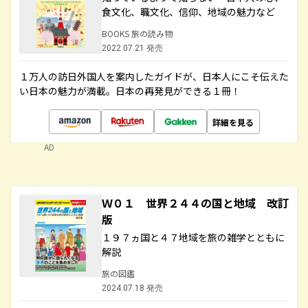
食文化、職文化、信仰、地域の魅力など
BOOKS 旅の読み物
2022.07.21 発売
１万人の訪日外国人を案内したガイドが、日本人にこそ伝えた
い日本の魅力が満載。日本の再発見ができる１冊！
詳細を見る
AD
Ｗ０１ 世界２４４の国と地域 改訂
版
１９７ヵ国と４７地域を旅の雑学とともに
解説
旅の図鑑
2024.07.18 発売