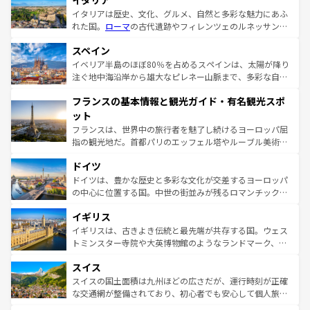
イタリア
イタリアは歴史、文化、グルメ、自然と多彩な魅力にあふ
れた国。
ローマ
の古代遺跡やフィレンツェのルネッサンス
美術、ヴェネツィアの運河など、歴史あるスポットはもち
スペイン
ろん、トスカーナの美しい田園風景やアマルフィ海岸の絶
景など、自然景観も見逃せない。観光の合間には、本場の
イベリア半島のほぼ80％を占めるスペインは、太陽が降り
ピザやパスタなど、絶品のイタリア料理を堪能することも
注ぐ地中海沿岸から雄大なピレネー山脈まで、多彩な自然
できる。朝目覚めてから夜眠るまで、すべての瞬間を楽し
と文化が詰まったヨーロッパ屈指の旅行先だ。多様な地域
フランスの基本情報と観光ガイド・有名観光スポ
ませてくれるイタリアで、忘れられない旅をしてみよう！
文化が根付くこの国では、情熱的なフラメンコ、熱気あふ
なお、新着のイタリア情報は
コンテンツ一覧
を参照してほ
れる闘牛、そして美味しいタパスが生活の一部となってい
ット
しい。
る。首都マドリードの洗練された雰囲気や、バルセロナの
フランスは、世界中の旅行者を魅了し続けるヨーロッパ屈
アートに溢れた街角から、地方では古代ローマ遺跡や中世
指の観光地だ。首都パリのエッフェル塔やルーブル美術館
の城塞都市、穏やかなビーチリゾートまで多彩な表情を見
といった象徴的なスポットから、田舎町の古風な美しさま
せる。地方によって風土や気候が異なるスペインはその個
ドイツ
で、幅広い魅力が詰まっている。華麗な宮殿、歴史的な大
性で訪れる人を魅了する。 なお、新着のスペイン情報は
コ
聖堂、美しいビーチ、そして豊かな自然が、訪れる者を心
ドイツは、豊かな歴史と多彩な文化が交差するヨーロッパ
ンテンツ一覧
を参照してほしい。
から魅了する。また、フランスは美食の国としても知ら
の中心に位置する国。中世の街並みが残るロマンチック街
れ、フランス料理はユネスコ無形文化遺産にも登録されて
道から、未来を先取りするようなモダンな都市まで多様な
イギリス
いる。シャンパンの発祥地であるランス、プロヴァンスの
顔を持つこの国は、どこを歩いても飽きることがない。ベ
香り高いラベンダー畑など、多彩な楽しみ方が可能だ。さ
ルリンの文化的活気、バイエルン州のアルプスの絶景、そ
イギリスは、古きよき伝統と最先端が共存する国。ウェス
らに、パリ以外の地域にも魅力が溢れており、どの街角に
してライン川沿いのワイン畑といった風景は必見。ビール
トミンスター寺院や大英博物館のようなランドマーク、歴
も豊かな歴史と文化が息づいている。パリ以外の個性あふ
とソーセージを味わいながら地元の人と過ごす楽しい時間
史ある大学都市、美しい丘陵地帯や牧歌的な風景など、エ
れる地方に足を運ぶとそれぞれで全く異なる文化を体験で
スイス
は、お酒好きな人にはぜひ体験してほしい。 なお、新着の
リアごとに異なる魅力がある。また、優雅なアフタヌーン
きるだろう。 なお、新着のフランス情報は
コンテンツ一覧
ドイツ情報は
コンテンツ一覧
を参照してほしい。
ティー、ビール好きにはたまらない英国パブ、サッカー観
スイスの国土面積は九州ほどの広さだが、運行時刻が正確
を参照してほしい。
戦など、本場だからこそできる体験も豊富。イギリスを旅
な交通網が整備されており、初心者でも安心して個人旅行
して楽しみつくそう。 なお、新着のイギリス情報は
コンテ
を楽しめる。日本同様に時刻表どおりの旅が可能だ。中世