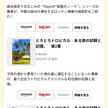
英会話本でおなじみの「Kayoの“秘密のノート”」シリーズの
著者が、今度は自分の滞在するロンドン南東の田舎町をご紹
介！
詳細を見る
とろとろトロピカル ある旅の記録と
記憶。 第1巻
D-Books
2018.03.29 発売
子供の頃から夢見ていた南の島に滞在することになった筆者
が、島で出合うトロピカルでマジカルな45日間の記録と記
憶。
詳細を見る
とろとろトロピカル ある旅の記録と