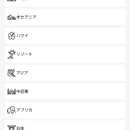
オセアニア
ハワイ
リゾート
アジア
中近東
アフリカ
日本