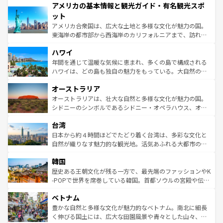
アメリカの基本情報と観光ガイド・有名観光スポ
ンツ一覧
を参照してほしい。
の建物がそのまま残る町や、スイスならではのユニークな
博物館もあり、アルプス観光だけでなく町歩きも満喫する
ット
ことができる。国民の所得が高いため物価も高いが、旅行
アメリカ合衆国は、広大な土地と多様な文化が魅力の国。
者向けの交通パス提供のサービスもあり、うまく活用すれ
東海岸の都市部から西海岸のカリフォルニアまで、訪れる
ば市内交通費無料で観光を楽しむこともできる。 なお、新
場所ごとに異なる風景と体験が待っている。ニューヨーク
着のスイス情報は
コンテンツ一覧
を参照してほしい。
ハワイ
のような巨大都市は、観光、ショッピング、エンターテイ
ンメントが詰まった刺激的なスポットだ。一方、アメリカ
年間を通じて温暖な気候に恵まれ、多くの島で構成される
西部には大自然が広がり、グランドキャニオンやイエロー
ハワイは、どの島も独自の魅力をもっている。大自然の神
ストーン国立公園といった絶景が堪能できる。さらに、南
秘を感じたいなら、火山が生み出した壮大な景観を誇るハ
オーストラリア
部のニューオーリンズでは、音楽と美食が融合した独特の
ワイ島は見逃せない。また、定番の観光地といえばオアフ
文化が魅力。旅行者はアメリカの各地域で異なる魅力を楽
島だが、静かな自然を求めるならマウイ島やカウアイ島が
オーストラリアは、壮大な自然と多様な文化が魅力の国。
しみながら、その多様性と豊かな歴史を感じることができ
おすすめ。エメラルドグリーンに輝く海をはじめ、豊かな
シドニーのシンボルであるシドニー・オペラハウス、オー
るだろう。車でのロードトリップや列車の旅も、アメリカ
文化や歴史が息づいている。「アロハスピリット」と呼ば
ストラリア東海岸北部に広がる大サンゴ礁地帯グレートバ
ならではの贅沢な旅のスタイルだ。 なお、新着のアメリカ
台湾
れるおもてなしの心で訪れる人々を迎えてくれるハワイの
リアリーフや大陸中央部にそびえるウルル（エアーズロッ
情報は
コンテンツ一覧
を参照してほしい。
人々、おいしいローカルフードやハワイアンミュージッ
ク）、タスマニアの美しい原生林やケアンズの熱帯雨林な
日本から約４時間ほどでたどり着く台湾は、多彩な文化と
ク、伝統的なフラダンスなど、すべてがハワイの魅力を彩
ど、見どころがたくさん。また、カフェやワイン、オージ
自然が織りなす魅力的な観光地。活気あふれる大都市の台
っている。訪れるたびに新しい発見と感動が待っているハ
ービーフなどの食文化も豊かで、美味しいものであふれて
北やノスタルジックな町並みが人気な九份（ジォウフェ
ワイを、存分に味わってほしい。 なお、新着のハワイ情報
韓国
いる。アクティビティも充実しており、サーフィンやダイ
ン）、静ひつな山岳地帯である台湾東部など、都市の喧騒
は
コンテンツ一覧
を参照してほしい。
ビング、ハイキングなど、アウトドア好きにはたまらな
と山間の静けさが共存しており、訪れる人に新しい発見と
歴史ある王朝文化が残る一方で、最先端のファッションやK
い。オーストラリアの多彩な魅力を存分に味わいつくそ
驚きをもたらしてくれる。また、奥深い台湾の食文化も魅
-POPで世界を席巻している韓国。首都ソウルの宮殿や伝統
う。 なお、新着のオーストラリア情報は
コンテンツ一覧
を
力で、夜市などの屋台グルメから高級料理、ヘルシーで美
家屋が並ぶエリアでは韓国の歴史と文化に浸ることがで
参照してほしい。
ベトナム
容にもいいと評判のスイーツなど、バラエティ豊かな料理
き、地方に足を延ばせば四季折々の自然美を楽しむことが
が味わえる。 なお、新着の台湾情報は
コンテンツ一覧
を参
できる。そして、キムチや焼肉、絶品のストリートフード
豊かな自然と多様な文化が魅力的なベトナム。南北に細長
照してほしい。
まで、さまざまな韓国料理が待っている。夜には、韓国な
く伸びる国土には、広大な田園風景や青々とした山々、世