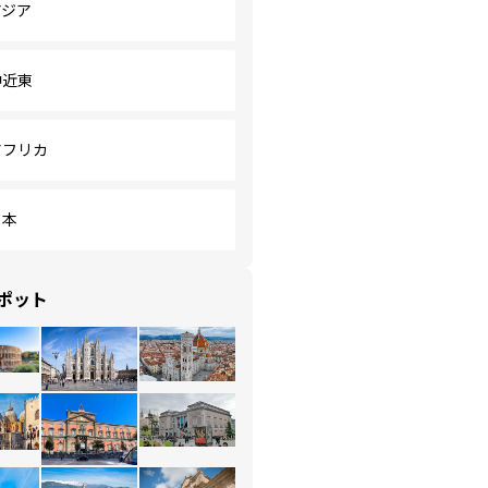
アジア
中近東
アフリカ
日本
ポット