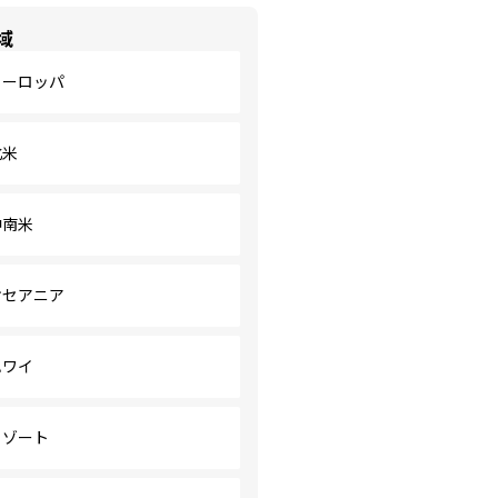
域
ヨーロッパ
北米
中南米
オセアニア
ハワイ
リゾート