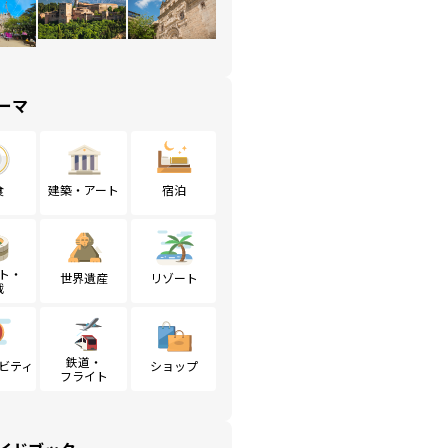
ーマ
食
建築・アート
宿泊
ト・
世界遺産
リゾート
戦
鉄道・
ビティ
ショップ
フライト