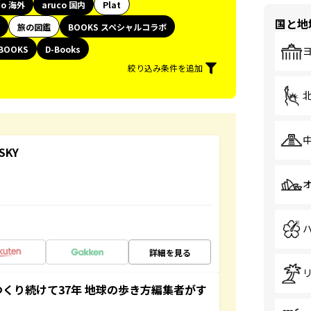
co 海外
aruco 国内
Plat
国と地
旅の図鑑
BOOKS スペシャルコラボ
BOOKS
D-Books
絞り込み条件を追加
SKY
詳細を見る
つくり続けて37年 地球の歩き方編集者がす