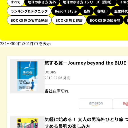
すべて
地球の歩き方 海外
地球の歩き方 Jシリーズ（国内）
aru
ランキング&テクニック
Resort Style
島旅
御朱印
歴史時代
BOOKS 旅の名言＆絶景
BOOKS 旅と健康
BOOKS 旅の読み物
281〜300件/301件中 を表示
旅する翼―Journey beyond the BLUE 
BOOKS
2019.02.06 発売
当社在庫切れ
気軽に始める！ 大人の男海外ひとり旅 
すめる最強の楽しみ方