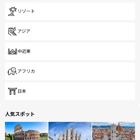
リゾート
アジア
中近東
アフリカ
日本
人気スポット