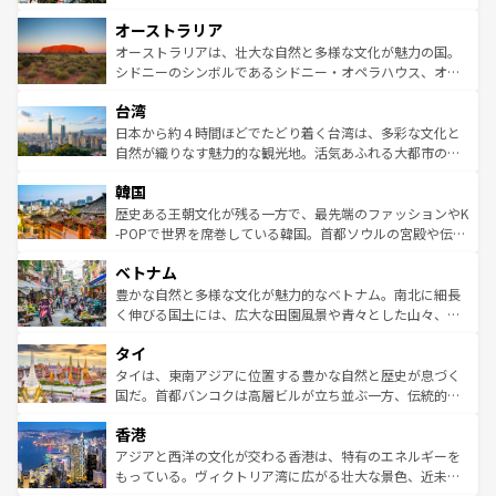
ストーン国立公園といった絶景が堪能できる。さらに、南
秘を感じたいなら、火山が生み出した壮大な景観を誇るハ
オーストラリア
部のニューオーリンズでは、音楽と美食が融合した独特の
ワイ島は見逃せない。また、定番の観光地といえばオアフ
文化が魅力。旅行者はアメリカの各地域で異なる魅力を楽
島だが、静かな自然を求めるならマウイ島やカウアイ島が
オーストラリアは、壮大な自然と多様な文化が魅力の国。
しみながら、その多様性と豊かな歴史を感じることができ
おすすめ。エメラルドグリーンに輝く海をはじめ、豊かな
シドニーのシンボルであるシドニー・オペラハウス、オー
るだろう。車でのロードトリップや列車の旅も、アメリカ
文化や歴史が息づいている。「アロハスピリット」と呼ば
ストラリア東海岸北部に広がる大サンゴ礁地帯グレートバ
ならではの贅沢な旅のスタイルだ。 なお、新着のアメリカ
台湾
れるおもてなしの心で訪れる人々を迎えてくれるハワイの
リアリーフや大陸中央部にそびえるウルル（エアーズロッ
情報は
コンテンツ一覧
を参照してほしい。
人々、おいしいローカルフードやハワイアンミュージッ
ク）、タスマニアの美しい原生林やケアンズの熱帯雨林な
日本から約４時間ほどでたどり着く台湾は、多彩な文化と
ク、伝統的なフラダンスなど、すべてがハワイの魅力を彩
ど、見どころがたくさん。また、カフェやワイン、オージ
自然が織りなす魅力的な観光地。活気あふれる大都市の台
っている。訪れるたびに新しい発見と感動が待っているハ
ービーフなどの食文化も豊かで、美味しいものであふれて
北やノスタルジックな町並みが人気な九份（ジォウフェ
ワイを、存分に味わってほしい。 なお、新着のハワイ情報
韓国
いる。アクティビティも充実しており、サーフィンやダイ
ン）、静ひつな山岳地帯である台湾東部など、都市の喧騒
は
コンテンツ一覧
を参照してほしい。
ビング、ハイキングなど、アウトドア好きにはたまらな
と山間の静けさが共存しており、訪れる人に新しい発見と
歴史ある王朝文化が残る一方で、最先端のファッションやK
い。オーストラリアの多彩な魅力を存分に味わいつくそ
驚きをもたらしてくれる。また、奥深い台湾の食文化も魅
-POPで世界を席巻している韓国。首都ソウルの宮殿や伝統
う。 なお、新着のオーストラリア情報は
コンテンツ一覧
を
力で、夜市などの屋台グルメから高級料理、ヘルシーで美
家屋が並ぶエリアでは韓国の歴史と文化に浸ることがで
参照してほしい。
ベトナム
容にもいいと評判のスイーツなど、バラエティ豊かな料理
き、地方に足を延ばせば四季折々の自然美を楽しむことが
が味わえる。 なお、新着の台湾情報は
コンテンツ一覧
を参
できる。そして、キムチや焼肉、絶品のストリートフード
豊かな自然と多様な文化が魅力的なベトナム。南北に細長
照してほしい。
まで、さまざまな韓国料理が待っている。夜には、韓国な
く伸びる国土には、広大な田園風景や青々とした山々、世
らではのナイトライフも堪能できる。あたたかいホスピタ
界遺産に登録された壮大な自然景観が点在し、都市部では
タイ
リティに包まれながら、韓国の多彩な魅力を心ゆくまで味
急速な発展と共に伝統が息づく。ハノイの古い町並みやホ
わってみてほしい。 なお、新着の韓国情報は
コンテンツ一
ーチミン市のフランス統治時代の建物も、独特の雰囲気を
タイは、東南アジアに位置する豊かな自然と歴史が息づく
覧
を参照してほしい。
醸し出している。また、バラエティの豊かさとおいしさで
国だ。首都バンコクは高層ビルが立ち並ぶ一方、伝統的な
世界中の食通を魅了してやまないベトナム料理も魅力のひ
寺院や市場がいたるところに点在し、古きよき文化と現代
香港
とつ。フォーやバインミー、ベトナムコーヒーなどは、ぜ
の活気が交差している。北部ではチェンマイなどの山岳地
ひ現地で味わいたい。どの地域を訪れてもあたたかい人々
帯で自然と触れ合い、南部ではプーケットやクラビの美し
アジアと西洋の文化が交わる香港は、特有のエネルギーを
が旅行者を迎えてくれるので、きっと忘れられない旅にな
いビーチでリゾート気分を楽しむことができる。タイ料理
もっている。ヴィクトリア湾に広がる壮大な景色、近未来
るはずだ。 なお、新着のベトナム情報は
コンテンツ一覧
を
は世界的に有名で、屋台から高級レストランまで味覚を刺
的なアートスポット、そして歴史と現代が融合した町並