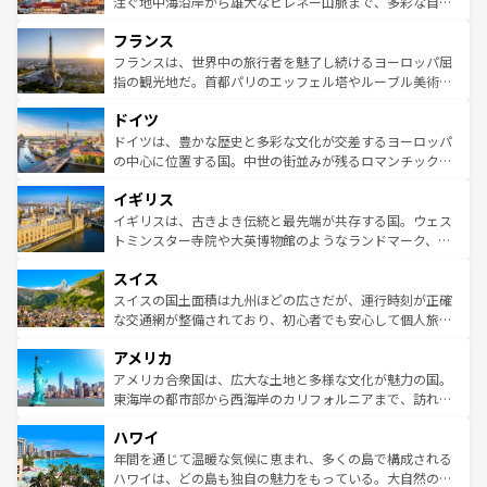
ピザやパスタなど、絶品のイタリア料理を堪能することも
注ぐ地中海沿岸から雄大なピレネー山脈まで、多彩な自然
できる。朝目覚めてから夜眠るまで、すべての瞬間を楽し
と文化が詰まったヨーロッパ屈指の旅行先だ。多様な地域
フランス
ませてくれるイタリアで、忘れられない旅をしてみよう！
文化が根付くこの国では、情熱的なフラメンコ、熱気あふ
なお、新着のイタリア情報は
コンテンツ一覧
を参照してほ
れる闘牛、そして美味しいタパスが生活の一部となってい
フランスは、世界中の旅行者を魅了し続けるヨーロッパ屈
しい。
る。首都マドリードの洗練された雰囲気や、バルセロナの
指の観光地だ。首都パリのエッフェル塔やルーブル美術館
アートに溢れた街角から、地方では古代ローマ遺跡や中世
といった象徴的なスポットから、田舎町の古風な美しさま
ドイツ
の城塞都市、穏やかなビーチリゾートまで多彩な表情を見
で、幅広い魅力が詰まっている。華麗な宮殿、歴史的な大
せる。地方によって風土や気候が異なるスペインはその個
聖堂、美しいビーチ、そして豊かな自然が、訪れる者を心
ドイツは、豊かな歴史と多彩な文化が交差するヨーロッパ
性で訪れる人を魅了する。 なお、新着のスペイン情報は
コ
から魅了する。また、フランスは美食の国としても知ら
の中心に位置する国。中世の街並みが残るロマンチック街
ンテンツ一覧
を参照してほしい。
れ、フランス料理はユネスコ無形文化遺産にも登録されて
道から、未来を先取りするようなモダンな都市まで多様な
イギリス
いる。シャンパンの発祥地であるランス、プロヴァンスの
顔を持つこの国は、どこを歩いても飽きることがない。ベ
香り高いラベンダー畑など、多彩な楽しみ方が可能だ。さ
ルリンの文化的活気、バイエルン州のアルプスの絶景、そ
イギリスは、古きよき伝統と最先端が共存する国。ウェス
らに、パリ以外の地域にも魅力が溢れており、どの街角に
してライン川沿いのワイン畑といった風景は必見。ビール
トミンスター寺院や大英博物館のようなランドマーク、歴
も豊かな歴史と文化が息づいている。パリ以外の個性あふ
とソーセージを味わいながら地元の人と過ごす楽しい時間
史ある大学都市、美しい丘陵地帯や牧歌的な風景など、エ
れる地方に足を運ぶとそれぞれで全く異なる文化を体験で
スイス
は、お酒好きな人にはぜひ体験してほしい。 なお、新着の
リアごとに異なる魅力がある。また、優雅なアフタヌーン
きるだろう。 なお、新着のフランス情報は
コンテンツ一覧
ドイツ情報は
コンテンツ一覧
を参照してほしい。
ティー、ビール好きにはたまらない英国パブ、サッカー観
スイスの国土面積は九州ほどの広さだが、運行時刻が正確
を参照してほしい。
戦など、本場だからこそできる体験も豊富。イギリスを旅
な交通網が整備されており、初心者でも安心して個人旅行
して楽しみつくそう。 なお、新着のイギリス情報は
コンテ
を楽しめる。日本同様に時刻表どおりの旅が可能だ。中世
アメリカ
ンツ一覧
を参照してほしい。
の建物がそのまま残る町や、スイスならではのユニークな
博物館もあり、アルプス観光だけでなく町歩きも満喫する
アメリカ合衆国は、広大な土地と多様な文化が魅力の国。
ことができる。国民の所得が高いため物価も高いが、旅行
東海岸の都市部から西海岸のカリフォルニアまで、訪れる
者向けの交通パス提供のサービスもあり、うまく活用すれ
場所ごとに異なる風景と体験が待っている。ニューヨーク
ハワイ
ば市内交通費無料で観光を楽しむこともできる。 なお、新
のような巨大都市は、観光、ショッピング、エンターテイ
着のスイス情報は
コンテンツ一覧
を参照してほしい。
ンメントが詰まった刺激的なスポットだ。一方、アメリカ
年間を通じて温暖な気候に恵まれ、多くの島で構成される
西部には大自然が広がり、グランドキャニオンやイエロー
ハワイは、どの島も独自の魅力をもっている。大自然の神