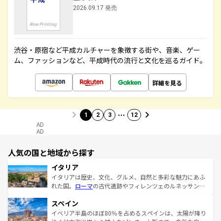
2026.09.17 発売
渋谷・原宿など平成カルチャーを象徴する街や、音楽、ゲー
ム、ファッションなど、平成時代の流行と文化を巡るガイド。
詳細を見る
…
1
2
3
12
AD
AD
人気の国と地域から探す
イタリア
イタリアは歴史、文化、グルメ、自然と多彩な魅力にあふ
れた国。
ローマ
の古代遺跡やフィレンツェのルネッサンス
美術、ヴェネツィアの運河など、歴史あるスポットはもち
スペイン
ろん、トスカーナの美しい田園風景やアマルフィ海岸の絶
景など、自然景観も見逃せない。観光の合間には、本場の
イベリア半島のほぼ80％を占めるスペインは、太陽が降り