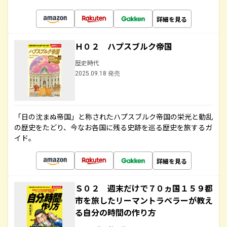
詳細を見る
Ｈ０２ ハプスブルク帝国
歴史時代
2025.09.18 発売
「日の沈まぬ帝国」と称されたハプスブルク帝国の栄光と動乱
の歴史をたどり、今なお各国に残る史跡を巡る歴史を旅するガ
イド。
詳細を見る
Ｓ０２ 週末だけで７０ヵ国１５９都
市を旅したリーマントラベラーが教え
る自分の時間の作り方