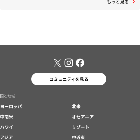
もっと見る
コミュニティを見る
国と地域
ヨーロッパ
北米
中南米
オセアニア
ハワイ
リゾート
アジア
中近東