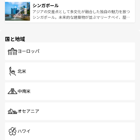
参照してほしい。
シンガポール
激する。気候は一年中温暖で、どの季節にも異なる楽しみ
み、どこを訪れても感動するはず。観光スポットが密集し
が待っている。親しみやすいタイの人々、仏教を中心とし
ており、効率よく見どころを回れるのも魅力。息をのむよ
アジアの交差点として多文化が融合した独自の魅力を放つ
た文化、そして多様な観光資源が、訪れる旅人を魅了し続
うな絶景から文化的な体験まで、香港を存分に楽しみ尽く
シンガポール。未来的な建築物が並ぶマリーナベイ、歴史
ける。 なお、新着のタイ情報は
コンテンツ一覧
を参照して
そう。 なお、新着の香港情報は
コンテンツ一覧
を参照して
と伝統を感じられるエスニックタウン、多数の緑豊かな公
ほしい。
ほしい。
園や自然保護区など、自然が調和した近代的な景観と文化
の多様性あふれるカラフルな町は、どこを歩いても新しい
国と地域
発見がある。さらに、治安のよさや充実した公共交通機関
も、旅行者にとっては魅力的なポイント。グルメも豊富
で、ホーカーズは地元の風情を楽しめる外せないスポット
ヨーロッパ
だ。訪れる人を飽きさせないシンガポールで、多様な魅力
を体感しよう。 なお、新着のシンガポール情報は
コンテン
ツ一覧
を参照してほしい。
北米
中南米
オセアニア
ハワイ