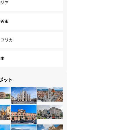
アジア
中近東
アフリカ
日本
ポット