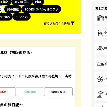
co 海外
aruco 国内
Plat
国と地
代
旅の図鑑
BOOKS スペシャルコラボ
BOOKS
D-Books
絞り込み条件を追加
-1983（初版復刻版）
球の歩き方インドの初版が復刻版で再登場！ 当時
詳細を見る
社員の旅日記～