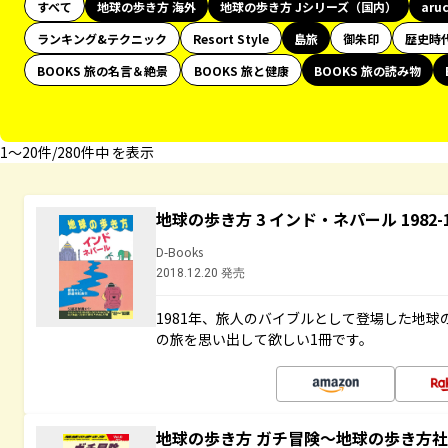
すべて
地球の歩き方 海外
地球の歩き方 Jシリーズ（国内）
aru
ランキング&テクニック
Resort Style
島旅
御朱印
歴史時
BOOKS 旅の名言＆絶景
BOOKS 旅と健康
BOOKS 旅の読み物
1〜20件/280件中 を表示
地球の歩き方 3 インド・ネパール 1982
D-Books
2018.12.20 発売
1981年、旅人のバイブルとして登場した地
の旅を思い出して欲しい1冊です。
地球の歩き方 ガチ冒険～地球の歩き方