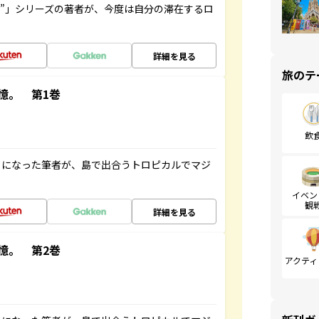
ト”」シリーズの著者が、今度は自分の滞在するロ
詳細を見る
旅のテ
憶。 第1巻
飲
とになった筆者が、島で出合うトロピカルでマジ
イベン
観
詳細を見る
憶。 第2巻
アクティ