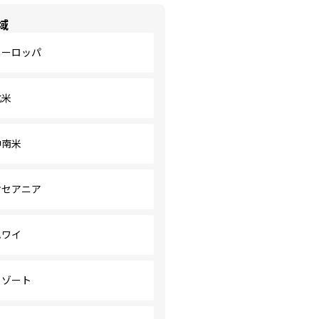
域
ヨーロッパ
北米
中南米
オセアニア
ハワイ
リゾート