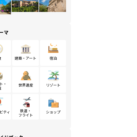
ーマ
食
建築・アート
宿泊
ト・
世界遺産
リゾート
戦
鉄道・
ビティ
ショップ
フライト