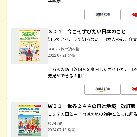
子書籍
Ｓ０１ 今こそ学びたい日本のこと
知っているようで知らない 日本人の心、食
BOOKS 旅の読み物
2022.07.21 発売
１万人の訪日外国人を案内したガイドが、日
発見ができる１冊！
Ｗ０１ 世界２４４の国と地域 改訂版
１９７ヵ国と４７地域を旅の雑学とともに解
旅の図鑑
2024.07.18 発売