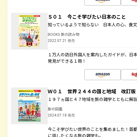
Ｓ０１ 今こそ学びたい日本のこと
知っているようで知らない 日本人の心、食
BOOKS 旅の読み物
2022.07.21 発売
１万人の訪日外国人を案内したガイドが、日
発見ができる１冊！
Ｗ０１ 世界２４４の国と地域 改訂版
１９７ヵ国と４７地域を旅の雑学とともに解
旅の図鑑
2024.07.18 発売
今こそ学びたい世界のことを集めました！首
に話したくなる旅の雑学も。