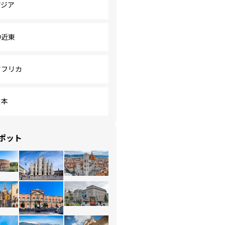
アジア
中近東
アフリカ
日本
ポット