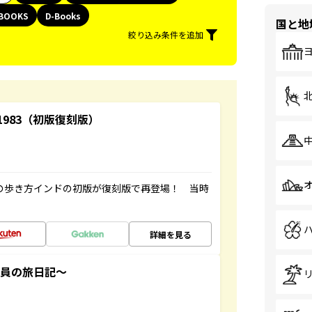
BOOKS
D-Books
国と地
絞り込み条件を追加
-1983（初版復刻版）
球の歩き方インドの初版が復刻版で再登場！ 当時
詳細を見る
社員の旅日記～