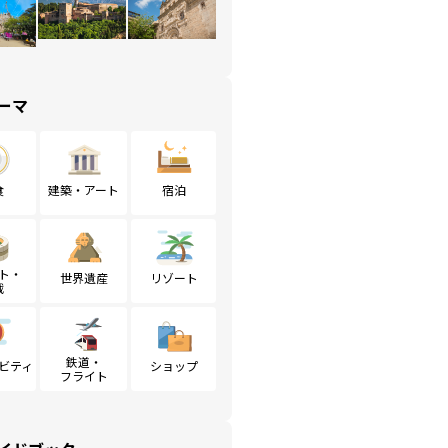
ーマ
食
建築・アート
宿泊
ト・
世界遺産
リゾート
戦
鉄道・
ビティ
ショップ
フライト