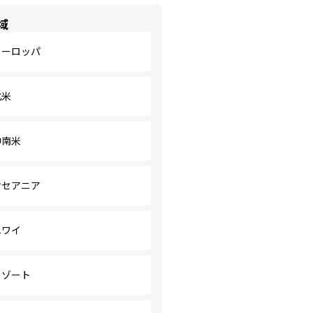
域
ヨーロッパ
北米
中南米
オセアニア
ハワイ
リゾート